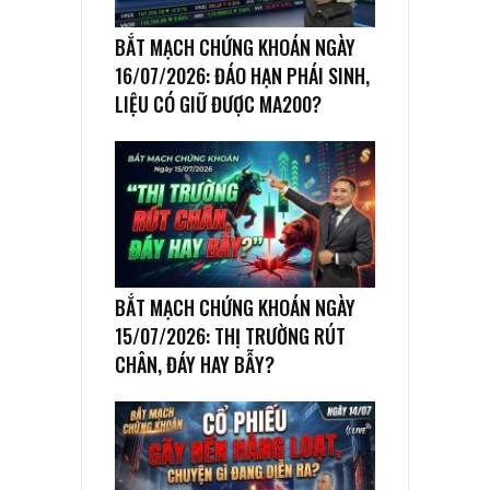
BẮT MẠCH CHỨNG KHOÁN NGÀY
16/07/2026: ĐÁO HẠN PHÁI SINH,
LIỆU CÓ GIỮ ĐƯỢC MA200?
BẮT MẠCH CHỨNG KHOÁN NGÀY
15/07/2026: THỊ TRƯỜNG RÚT
CHÂN, ĐÁY HAY BẪY?