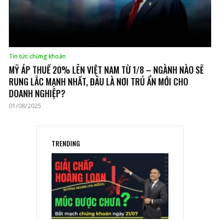
Tin tức chứng khoán
MỸ ÁP THUẾ 20% LÊN VIỆT NAM TỪ 1/8 – NGÀNH NÀO SẼ
RUNG LẮC MẠNH NHẤT, ĐÂU LÀ NƠI TRÚ ẨN MỚI CHO
DOANH NGHIỆP?
01/08/2025
TRENDING