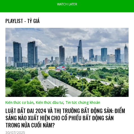
WATCH LATER
WATCH LATER
PLAYLIST - TỶ GIÁ
,
,
Kiến thức cơ bản
Kiến thức đầu tư
Tin tức chứng khoán
LUẬT ĐẤT ĐAI 2024 VÀ THỊ TRƯỜNG BẤT ĐỘNG SẢN: ĐIỂM
SÁNG NÀO XUẤT HIỆN CHO CỔ PHIẾU BẤT ĐỘNG SẢN
TRONG NỬA CUỐI NĂM?
30/07/2025