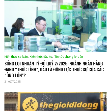
,
,
Kiến thức cơ bản
Kiến thức đầu tư
Tin tức chứng khoán
SÓNG LỢI NHUẬN TỶ ĐÔ QUÝ 2/2025: NGÀNH NGÂN HÀNG
ĐANG “THỨC TỈNH”, ĐÂU LÀ ĐỘNG LỰC THỰC SỰ CỦA CÁC
“ÔNG LỚN”?
31/07/2025