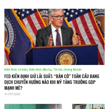
,
,
Kiến thức cơ bản
Kiến thức đầu tư
Tin tức chứng khoán
FED KIÊN ĐỊNH GIỮ LÃI SUẤT: “BÀN CỜ” TOÀN CẦU ĐANG
DỊCH CHUYỂN HƯỚNG NÀO KHI MỸ TĂNG TRƯỞNG GDP
MẠNH MẼ?
31/07/2025