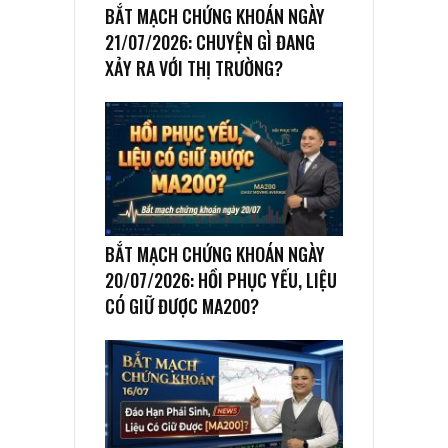
BẮT MẠCH CHỨNG KHOÁN NGÀY
21/07/2026: CHUYỆN GÌ ĐANG
XẢY RA VỚI THỊ TRƯỜNG?
BẮT MẠCH CHỨNG KHOÁN NGÀY
20/07/2026: HỒI PHỤC YẾU, LIỆU
CÓ GIỮ ĐƯỢC MA200?