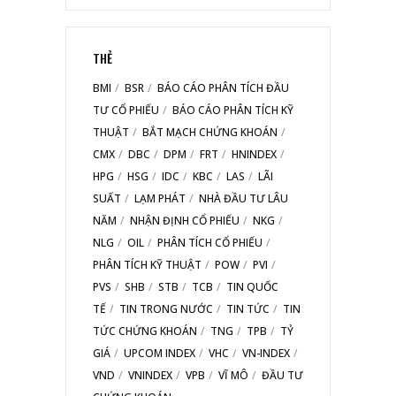
THẺ
BMI
BSR
BÁO CÁO PHÂN TÍCH ĐẦU
TƯ CỔ PHIẾU
BÁO CÁO PHÂN TÍCH KỸ
THUẬT
BẮT MẠCH CHỨNG KHOÁN
CMX
DBC
DPM
FRT
HNINDEX
HPG
HSG
IDC
KBC
LAS
LÃI
SUẤT
LẠM PHÁT
NHÀ ĐẦU TƯ LÂU
NĂM
NHẬN ĐỊNH CỔ PHIẾU
NKG
NLG
OIL
PHÂN TÍCH CỔ PHIẾU
PHÂN TÍCH KỸ THUẬT
POW
PVI
PVS
SHB
STB
TCB
TIN QUỐC
TẾ
TIN TRONG NƯỚC
TIN TỨC
TIN
TỨC CHỨNG KHOÁN
TNG
TPB
TỶ
GIÁ
UPCOM INDEX
VHC
VN-INDEX
VND
VNINDEX
VPB
VĨ MÔ
ĐẦU TƯ