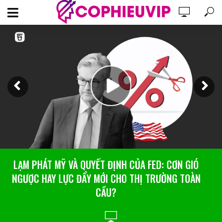
LẠM PHÁT MỸ VÀ QUYẾT ĐỊNH CỦA FED: CƠN GIÓ
KINH TẾ TRUNG QUỐC: KHI “HƠI THỞ” CỦA NỀN
NGƯỢC HAY LỰC ĐẨY MỚI CHO THỊ TRƯỜNG TOÀN
KINH TẾ THỨ HAI THẾ GIỚI ẢNH HƯỞNG ĐẾN XUẤT
KHẨU VIỆT NAM
CẦU?