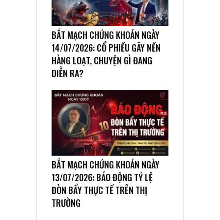
BẮT MẠCH CHỨNG KHOÁN NGÀY
14/07/2026: CỔ PHIẾU GÃY NỀN
HÀNG LOẠT, CHUYỆN GÌ ĐANG
DIỄN RA?
BẮT MẠCH CHỨNG KHOÁN NGÀY
13/07/2026: BÁO ĐỘNG TỶ LỆ
ĐÒN BẨY THỰC TẾ TRÊN THỊ
TRƯỜNG