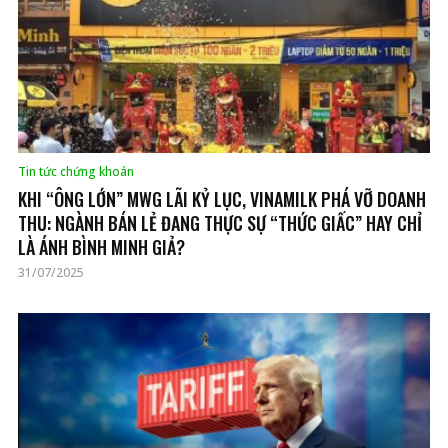
Tin tức chứng khoán
KHI “ÔNG LỚN” MWG LÃI KỶ LỤC, VINAMILK PHÁ VỠ DOANH
THU: NGÀNH BÁN LẺ ĐANG THỰC SỰ “THỨC GIẤC” HAY CHỈ
LÀ ÁNH BÌNH MINH GIẢ?
31/07/2025