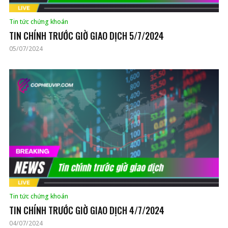
Tin tức chứng khoán
TIN CHÍNH TRƯỚC GIỜ GIAO DỊCH 5/7/2024
05/07/2024
Tin tức chứng khoán
TIN CHÍNH TRƯỚC GIỜ GIAO DỊCH 4/7/2024
04/07/2024