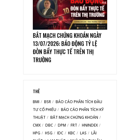
BẮT MẠCH CHỨNG KHOÁN NGÀY
13/07/2026: BÁO ĐỘNG TỶ LỆ
ĐÒN BẨY THỰC TẾ TRÊN THỊ
TRƯỜNG
THẺ
BMI
BSR
BÁO CÁO PHÂN TÍCH ĐẦU
TƯ CỔ PHIẾU
BÁO CÁO PHÂN TÍCH KỸ
THUẬT
BẮT MẠCH CHỨNG KHOÁN
CMX
DBC
DPM
FRT
HNINDEX
HPG
HSG
IDC
KBC
LAS
LÃI