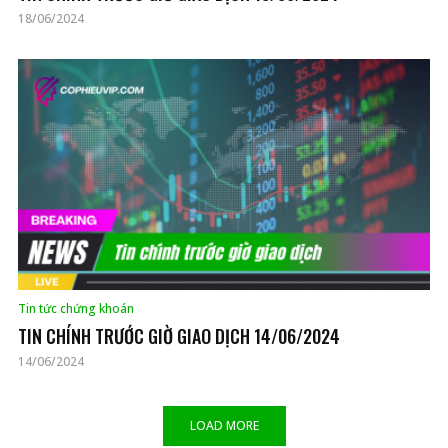
18/06/2024
Tin tức chứng khoán
TIN CHÍNH TRƯỚC GIỜ GIAO DỊCH 14/06/2024
14/06/2024
LOAD MORE