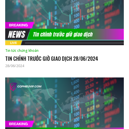
Tin tức chứng khoán
TIN CHÍNH TRƯỚC GIỜ GIAO DỊCH 28/06/2024
28/06/2024