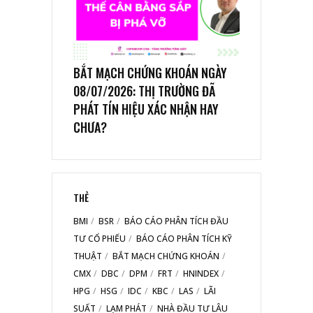
BẮT MẠCH CHỨNG KHOÁN NGÀY
08/07/2026: THỊ TRƯỜNG ĐÃ
PHÁT TÍN HIỆU XÁC NHẬN HAY
CHƯA?
THẺ
BMI
BSR
BÁO CÁO PHÂN TÍCH ĐẦU
TƯ CỔ PHIẾU
BÁO CÁO PHÂN TÍCH KỸ
THUẬT
BẮT MẠCH CHỨNG KHOÁN
CMX
DBC
DPM
FRT
HNINDEX
HPG
HSG
IDC
KBC
LAS
LÃI
SUẤT
LẠM PHÁT
NHÀ ĐẦU TƯ LÂU