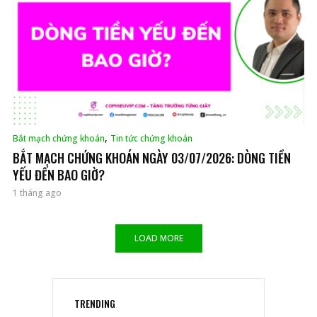
,
Bắt mạch chứng khoán
Tin tức chứng khoán
BẮT MẠCH CHỨNG KHOÁN NGÀY 03/07/2026: DÒNG TIỀN
YẾU ĐẾN BAO GIỜ?
1 tháng ago
LOAD MORE
TRENDING