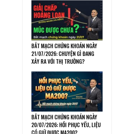
BẮT MẠCH CHỨNG KHOÁN NGÀY
21/07/2026: CHUYỆN GÌ ĐANG
XẢY RA VỚI THỊ TRƯỜNG?
BẮT MẠCH CHỨNG KHOÁN NGÀY
20/07/2026: HỒI PHỤC YẾU, LIỆU
CÓ GIỮ ĐƯỢC MA200?