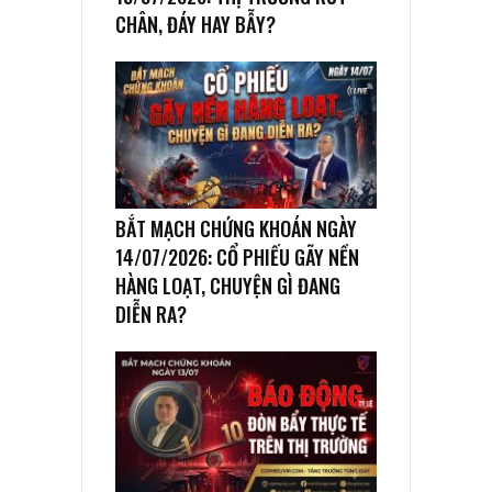
CHÂN, ĐÁY HAY BẪY?
BẮT MẠCH CHỨNG KHOÁN NGÀY
14/07/2026: CỔ PHIẾU GÃY NỀN
HÀNG LOẠT, CHUYỆN GÌ ĐANG
DIỄN RA?