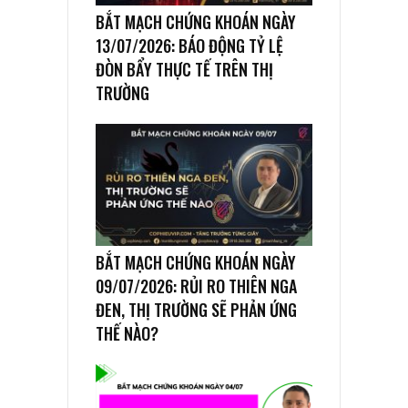
BẮT MẠCH CHỨNG KHOÁN NGÀY
13/07/2026: BÁO ĐỘNG TỶ LỆ
ĐÒN BẨY THỰC TẾ TRÊN THỊ
TRƯỜNG
BẮT MẠCH CHỨNG KHOÁN NGÀY
09/07/2026: RỦI RO THIÊN NGA
ĐEN, THỊ TRƯỜNG SẼ PHẢN ỨNG
THẾ NÀO?