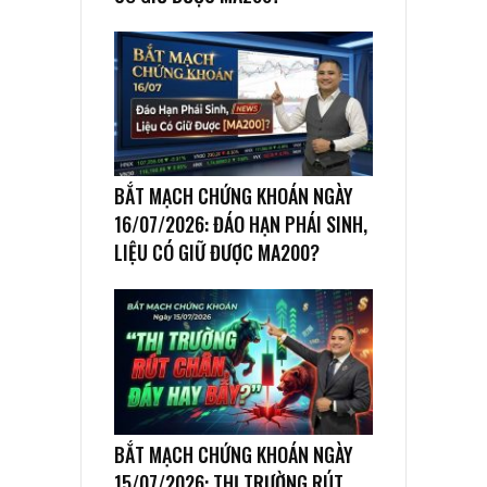
BẮT MẠCH CHỨNG KHOÁN NGÀY
16/07/2026: ĐÁO HẠN PHÁI SINH,
LIỆU CÓ GIỮ ĐƯỢC MA200?
BẮT MẠCH CHỨNG KHOÁN NGÀY
15/07/2026: THỊ TRƯỜNG RÚT