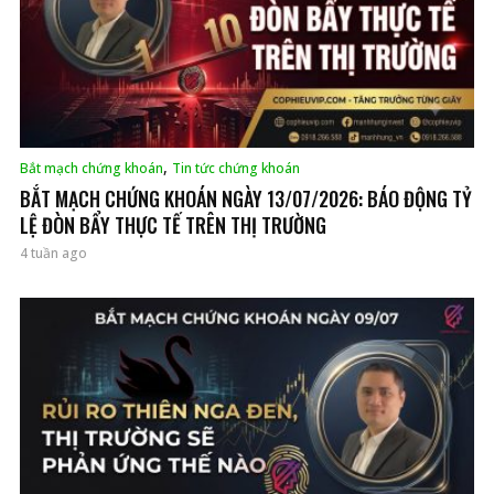
,
Bắt mạch chứng khoán
Tin tức chứng khoán
BẮT MẠCH CHỨNG KHOÁN NGÀY 13/07/2026: BÁO ĐỘNG TỶ
LỆ ĐÒN BẨY THỰC TẾ TRÊN THỊ TRƯỜNG
4 tuần ago