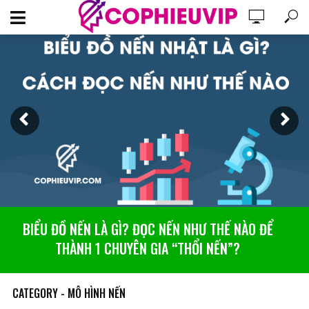
BIỂU ĐỒ NẾN LÀ GÌ? ĐỌC NẾN NHƯ THẾ NÀO ĐỂ
THÀNH 1 CHUYÊN GIA “THỔI NẾN”?
CATEGORY - MÔ HÌNH NẾN