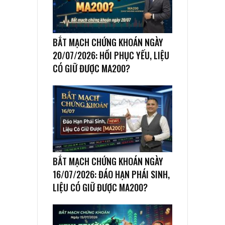
BẮT MẠCH CHỨNG KHOÁN NGÀY
20/07/2026: HỒI PHỤC YẾU, LIỆU
CÓ GIỮ ĐƯỢC MA200?
BẮT MẠCH CHỨNG KHOÁN NGÀY
16/07/2026: ĐÁO HẠN PHÁI SINH,
LIỆU CÓ GIỮ ĐƯỢC MA200?