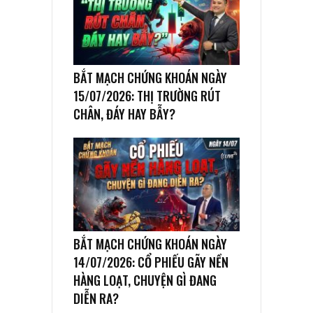
BẮT MẠCH CHỨNG KHOÁN NGÀY
15/07/2026: THỊ TRƯỜNG RÚT
CHÂN, ĐÁY HAY BẪY?
BẮT MẠCH CHỨNG KHOÁN NGÀY
14/07/2026: CỔ PHIẾU GÃY NỀN
HÀNG LOẠT, CHUYỆN GÌ ĐANG
DIỄN RA?