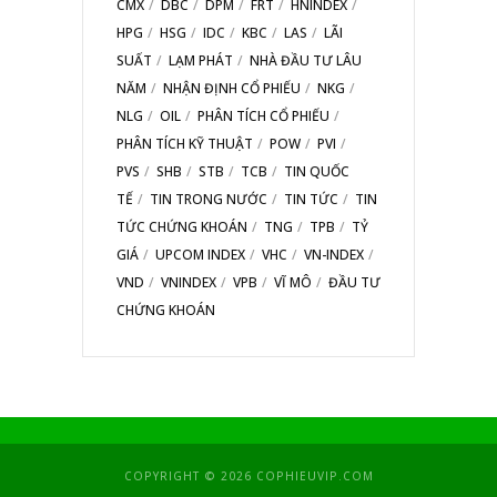
CMX
DBC
DPM
FRT
HNINDEX
HPG
HSG
IDC
KBC
LAS
LÃI
SUẤT
LẠM PHÁT
NHÀ ĐẦU TƯ LÂU
NĂM
NHẬN ĐỊNH CỔ PHIẾU
NKG
NLG
OIL
PHÂN TÍCH CỔ PHIẾU
PHÂN TÍCH KỸ THUẬT
POW
PVI
PVS
SHB
STB
TCB
TIN QUỐC
TẾ
TIN TRONG NƯỚC
TIN TỨC
TIN
TỨC CHỨNG KHOÁN
TNG
TPB
TỶ
GIÁ
UPCOM INDEX
VHC
VN-INDEX
VND
VNINDEX
VPB
VĨ MÔ
ĐẦU TƯ
CHỨNG KHOÁN
COPYRIGHT © 2026 COPHIEUVIP.COM