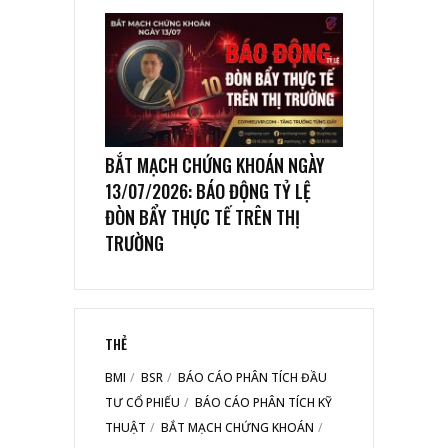
BẮT MẠCH CHỨNG KHOÁN NGÀY
13/07/2026: BÁO ĐỘNG TỶ LỆ
ĐÒN BẨY THỰC TẾ TRÊN THỊ
TRƯỜNG
THẺ
BMI
BSR
BÁO CÁO PHÂN TÍCH ĐẦU
TƯ CỔ PHIẾU
BÁO CÁO PHÂN TÍCH KỸ
THUẬT
BẮT MẠCH CHỨNG KHOÁN