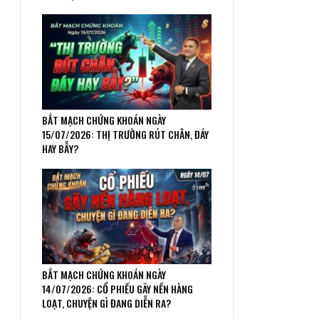
BẮT MẠCH CHỨNG KHOÁN NGÀY
15/07/2026: THỊ TRƯỜNG RÚT CHÂN, ĐÁY
HAY BẪY?
BẮT MẠCH CHỨNG KHOÁN NGÀY
14/07/2026: CỔ PHIẾU GÃY NỀN HÀNG
LOẠT, CHUYỆN GÌ ĐANG DIỄN RA?