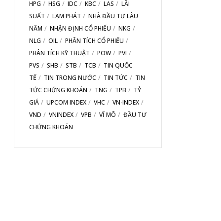
HPG
HSG
IDC
KBC
LAS
LÃI
SUẤT
LẠM PHÁT
NHÀ ĐẦU TƯ LÂU
NĂM
NHẬN ĐỊNH CỔ PHIẾU
NKG
NLG
OIL
PHÂN TÍCH CỔ PHIẾU
PHÂN TÍCH KỸ THUẬT
POW
PVI
PVS
SHB
STB
TCB
TIN QUỐC
TẾ
TIN TRONG NƯỚC
TIN TỨC
TIN
TỨC CHỨNG KHOÁN
TNG
TPB
TỶ
GIÁ
UPCOM INDEX
VHC
VN-INDEX
VND
VNINDEX
VPB
VĨ MÔ
ĐẦU TƯ
CHỨNG KHOÁN