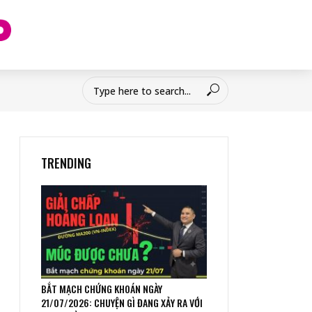
TRENDING
BẮT MẠCH CHỨNG KHOÁN NGÀY
21/07/2026: CHUYỆN GÌ ĐANG XẢY RA VỚI