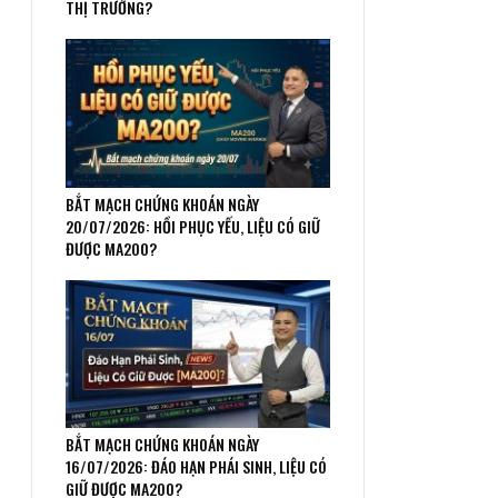
THỊ TRƯỜNG?
BẮT MẠCH CHỨNG KHOÁN NGÀY
20/07/2026: HỒI PHỤC YẾU, LIỆU CÓ GIỮ
ĐƯỢC MA200?
BẮT MẠCH CHỨNG KHOÁN NGÀY
16/07/2026: ĐÁO HẠN PHÁI SINH, LIỆU CÓ
GIỮ ĐƯỢC MA200?