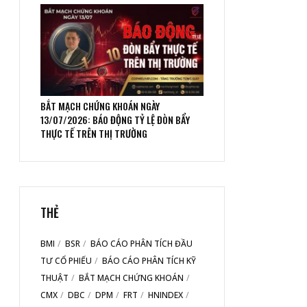
BẮT MẠCH CHỨNG KHOÁN NGÀY
13/07/2026: BÁO ĐỘNG TỶ LỆ ĐÒN BẨY
THỰC TẾ TRÊN THỊ TRƯỜNG
THẺ
BMI
BSR
BÁO CÁO PHÂN TÍCH ĐẦU
TƯ CỔ PHIẾU
BÁO CÁO PHÂN TÍCH KỸ
THUẬT
BẮT MẠCH CHỨNG KHOÁN
CMX
DBC
DPM
FRT
HNINDEX