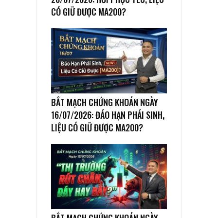
CÓ GIỮ ĐƯỢC MA200?
BẮT MẠCH CHỨNG KHOÁN NGÀY
16/07/2026: ĐÁO HẠN PHÁI SINH,
LIỆU CÓ GIỮ ĐƯỢC MA200?
BẮT MẠCH CHỨNG KHOÁN NGÀY