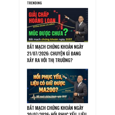
TRENDING
BẮT MẠCH CHỨNG KHOÁN NGÀY
21/07/2026: CHUYỆN GÌ ĐANG
XẢY RA VỚI THỊ TRƯỜNG?
BẮT MẠCH CHỨNG KHOÁN NGÀY
20/07/2026: HỒI PHỤC YẾU, LIỆU