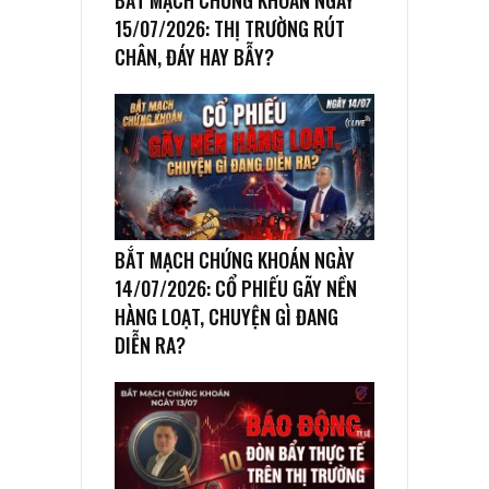
15/07/2026: THỊ TRƯỜNG RÚT
CHÂN, ĐÁY HAY BẪY?
BẮT MẠCH CHỨNG KHOÁN NGÀY
14/07/2026: CỔ PHIẾU GÃY NỀN
HÀNG LOẠT, CHUYỆN GÌ ĐANG
DIỄN RA?