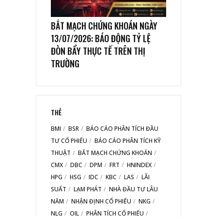
BẮT MẠCH CHỨNG KHOÁN NGÀY
13/07/2026: BÁO ĐỘNG TỶ LỆ
ĐÒN BẨY THỰC TẾ TRÊN THỊ
TRƯỜNG
THẺ
BMI
BSR
BÁO CÁO PHÂN TÍCH ĐẦU
TƯ CỔ PHIẾU
BÁO CÁO PHÂN TÍCH KỸ
THUẬT
BẮT MẠCH CHỨNG KHOÁN
CMX
DBC
DPM
FRT
HNINDEX
HPG
HSG
IDC
KBC
LAS
LÃI
SUẤT
LẠM PHÁT
NHÀ ĐẦU TƯ LÂU
NĂM
NHẬN ĐỊNH CỔ PHIẾU
NKG
NLG
OIL
PHÂN TÍCH CỔ PHIẾU