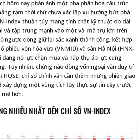
dịch hôm nay phản ánh một pha phân hóa cấu trúc
n bằng tạm thời chứ chưa xác lập xu hướng bứt phá
N-Index thuần túy mang tính chất kỹ thuật do dải
ại và tập trung mạnh vào một vài mã trụ lớn trên
30 ngược dòng giữ lại sắc xanh thành công, kết hợp
cổ phiếu vốn hóa vừa (VNMID) và sàn Hà Nội (HNX-
nội đang nỗ lực chặn mua và hấp thụ áp lực cung
g. Tuy nhiên, chừng nào dòng vốn ngoại vẫn duy trì
àn HOSE, chỉ số chính vẫn cần thêm những phiên giao
ể xây dựng một vùng tích lũy thực sự tin cậy trước
h mẽ hơn.
NG NHIỀU NHẤT ĐẾN CHỈ SỐ VN-INDEX