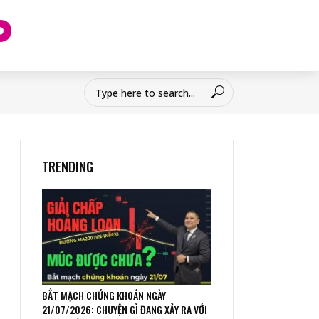
TRENDING
BẮT MẠCH CHỨNG KHOÁN NGÀY
21/07/2026: CHUYỆN GÌ ĐANG XẢY RA VỚI