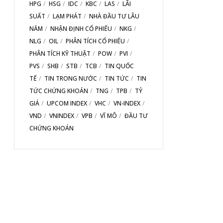
HPG
HSG
IDC
KBC
LAS
LÃI
SUẤT
LẠM PHÁT
NHÀ ĐẦU TƯ LÂU
NĂM
NHẬN ĐỊNH CỔ PHIẾU
NKG
NLG
OIL
PHÂN TÍCH CỔ PHIẾU
PHÂN TÍCH KỸ THUẬT
POW
PVI
PVS
SHB
STB
TCB
TIN QUỐC
TẾ
TIN TRONG NƯỚC
TIN TỨC
TIN
TỨC CHỨNG KHOÁN
TNG
TPB
TỶ
GIÁ
UPCOM INDEX
VHC
VN-INDEX
VND
VNINDEX
VPB
VĨ MÔ
ĐẦU TƯ
CHỨNG KHOÁN