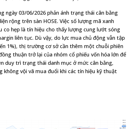
ộng ngày 03/06/2026 phản ánh trạng thái cân bằng
diện rộng trên sàn HOSE. Việc số lượng mã xanh
u co hẹp là tín hiệu cho thấy lượng cung lướt sóng
argin liên tục. Dù vậy, do lực mua chủ động vẫn tập
đến 1%), thị trường cơ sở cần thêm một chuỗi phiên
ự đồng thuận trở lại của nhóm cổ phiếu vốn hóa lớn để
ên duy trì trạng thái danh mục ở mức cân bằng,
 không vội vã mua đuổi khi các tín hiệu kỹ thuật