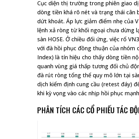
Cục diện thị trường trong phiên giao 
dòng tiền khá rõ nét và trạng thái câ
dứt khoát. Áp lực giảm điểm nhẹ của V
lệnh xả ròng từ khối ngoại chưa dừng l
sàn HOSE. Ở chiều đối ứng, việc rổ VN
với đà hồi phục đồng thuận của nhóm 
Index) là tín hiệu cho thấy dòng tiền 
quanh vùng giá thấp tương đối chủ độn
đà rút ròng tổng thể quy mô lớn tại s
dịch kiểm định cung cầu (retest đáy) đ
khi kỳ vọng vào các nhịp hồi phục mạn
PHÂN TÍCH CÁC CỔ PHIẾU TÁC ĐỘ