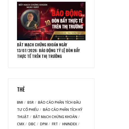
BẮT MẠCH CHỨNG KHOÁN NGÀY
13/07/2026: BÁO ĐỘNG TỶ LỆ ĐÒN BẨY
THỰC TẾ TRÊN THỊ TRƯỜNG
THẺ
BMI
BSR
BÁO CÁO PHÂN TÍCH ĐẦU
TƯ CỔ PHIẾU
BÁO CÁO PHÂN TÍCH KỸ
THUẬT
BẮT MẠCH CHỨNG KHOÁN
CMX
DBC
DPM
FRT
HNINDEX