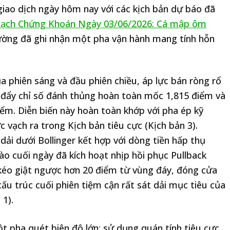
giao dịch ngày hôm nay với các kịch bản dự báo đã
ạch Chứng Khoán Ngày 03/06/2026: Cá mập ôm
rường đã ghi nhận một pha vận hành mang tính hỗn
ủa phiên sáng và đầu phiên chiều, áp lực bán ròng rổ
ã đẩy chỉ số đánh thủng hoàn toàn mốc 1,815 điểm và
iểm. Diễn biến này hoàn toàn khớp với pha ép kỹ
vạch ra trong Kịch bản tiêu cực (Kịch bản 3).
dải dưới Bollinger kết hợp với dòng tiền hấp thụ
ào cuối ngày đã kích hoạt nhịp hồi phục Pullback
kéo giật ngược hơn 20 điểm từ vùng đáy, đóng cửa
ấu trúc cuối phiên tiệm cận rất sát dải mục tiêu của
 1).
t pha quét biên độ lớn: sử dụng quán tính tiêu cực