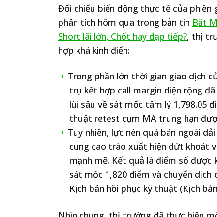
Đối chiếu biến động thực tế của phiên 
phân tích hôm qua trong bản tin
Bắt M
Short lãi lớn, Chốt hay đạp tiếp?
, thị t
hợp khá kinh điển:
Trong phần lớn thời gian giao dịch c
trụ kết hợp call margin diện rộng đ
lùi sâu về sát mốc tâm lý 1,798.05 đ
thuật retest cụm MA trung hạn được 
Tuy nhiên, lực nén quá bán ngoài dải 
cung cao trào xuất hiện dứt khoát v
mạnh mẽ. Kết quả là điểm số được 
sát mốc 1,820 điểm và chuyển dịch c
Kịch bản hồi phục kỹ thuật (Kịch bản
Nhìn chung, thị trường đã thực hiện mộ