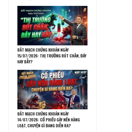
BẮT MẠCH CHỨNG KHOÁN NGÀY
15/07/2026: THỊ TRƯỜNG RÚT CHÂN, ĐÁY
HAY BẪY?
BẮT MẠCH CHỨNG KHOÁN NGÀY
14/07/2026: CỔ PHIẾU GÃY NỀN HÀNG
LOẠT, CHUYỆN GÌ ĐANG DIỄN RA?