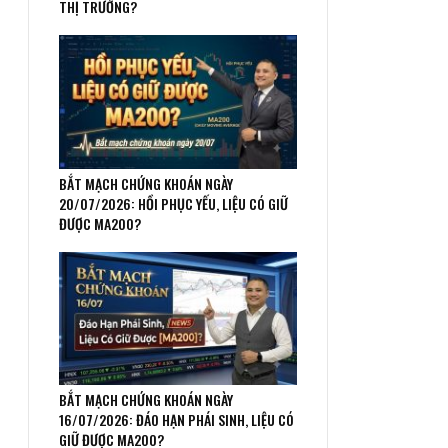
THỊ TRƯỜNG?
BẮT MẠCH CHỨNG KHOÁN NGÀY
20/07/2026: HỒI PHỤC YẾU, LIỆU CÓ GIỮ
ĐƯỢC MA200?
BẮT MẠCH CHỨNG KHOÁN NGÀY
16/07/2026: ĐÁO HẠN PHÁI SINH, LIỆU CÓ
GIỮ ĐƯỢC MA200?