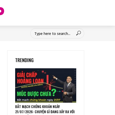
TRENDING
BẮT MẠCH CHỨNG KHOÁN NGÀY
21/07/2026: CHUYỆN GÌ ĐANG XẢY RA VỚI