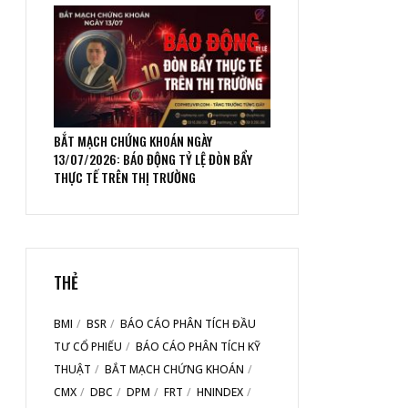
BẮT MẠCH CHỨNG KHOÁN NGÀY
13/07/2026: BÁO ĐỘNG TỶ LỆ ĐÒN BẨY
THỰC TẾ TRÊN THỊ TRƯỜNG
THẺ
BMI
BSR
BÁO CÁO PHÂN TÍCH ĐẦU
TƯ CỔ PHIẾU
BÁO CÁO PHÂN TÍCH KỸ
THUẬT
BẮT MẠCH CHỨNG KHOÁN
CMX
DBC
DPM
FRT
HNINDEX