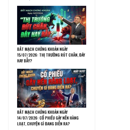
BẮT MẠCH CHỨNG KHOÁN NGÀY
15/07/2026: THỊ TRƯỜNG RÚT CHÂN, ĐÁY
HAY BẪY?
BẮT MẠCH CHỨNG KHOÁN NGÀY
14/07/2026: CỔ PHIẾU GÃY NỀN HÀNG
LOẠT, CHUYỆN GÌ ĐANG DIỄN RA?