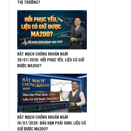
THỊ TRƯỜNG?
BẮT MẠCH CHỨNG KHOÁN NGÀY
20/07/2026: HỒI PHỤC YẾU, LIỆU CÓ GIỮ
ĐƯỢC MA200?
BẮT MẠCH CHỨNG KHOÁN NGÀY
16/07/2026: ĐÁO HẠN PHÁI SINH, LIỆU CÓ
GIỮ ĐƯỢC MA200?