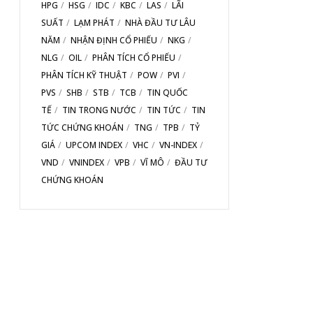
HPG
HSG
IDC
KBC
LAS
LÃI
SUẤT
LẠM PHÁT
NHÀ ĐẦU TƯ LÂU
NĂM
NHẬN ĐỊNH CỔ PHIẾU
NKG
NLG
OIL
PHÂN TÍCH CỔ PHIẾU
PHÂN TÍCH KỸ THUẬT
POW
PVI
PVS
SHB
STB
TCB
TIN QUỐC
TẾ
TIN TRONG NƯỚC
TIN TỨC
TIN
TỨC CHỨNG KHOÁN
TNG
TPB
TỶ
GIÁ
UPCOM INDEX
VHC
VN-INDEX
VND
VNINDEX
VPB
VĨ MÔ
ĐẦU TƯ
CHỨNG KHOÁN