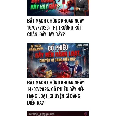
BẮT MẠCH CHỨNG KHOÁN NGÀY
15/07/2026: THỊ TRƯỜNG RÚT
CHÂN, ĐÁY HAY BẪY?
BẮT MẠCH CHỨNG KHOÁN NGÀY
14/07/2026: CỔ PHIẾU GÃY NỀN
HÀNG LOẠT, CHUYỆN GÌ ĐANG
DIỄN RA?