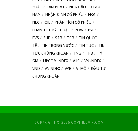
SUẤT
LẠM PHÁT
NHÀ ĐẦU TƯ LÂU
NĂM
NHẬN ĐỊNH CỔ PHIẾU
NKG
NLG
OIL
PHÂN TÍCH CỔ PHIẾU
PHÂN TÍCH KỸ THUẬT
POW
PVI
PVS
SHB
STB
TCB
TIN QUỐC
TẾ
TIN TRONG NƯỚC
TIN TỨC
TIN
TỨC CHỨNG KHOÁN
TNG
TPB
TỶ
GIÁ
UPCOM INDEX
VHC
VN-INDEX
VND
VNINDEX
VPB
VĨ MÔ
ĐẦU TƯ
CHỨNG KHOÁN
COPYRIGHT © 2026 COPHIEUVIP.COM