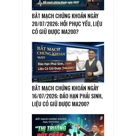
BẮT MẠCH CHỨNG KHOÁN NGÀY
20/07/2026: HỒI PHỤC YẾU, LIỆU
CÓ GIỮ ĐƯỢC MA200?
BẮT MẠCH CHỨNG KHOÁN NGÀY
16/07/2026: ĐÁO HẠN PHÁI SINH,
LIỆU CÓ GIỮ ĐƯỢC MA200?