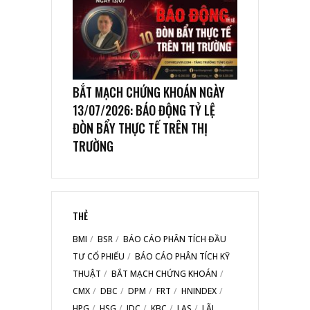
BẮT MẠCH CHỨNG KHOÁN NGÀY
13/07/2026: BÁO ĐỘNG TỶ LỆ
ĐÒN BẨY THỰC TẾ TRÊN THỊ
TRƯỜNG
THẺ
BMI
BSR
BÁO CÁO PHÂN TÍCH ĐẦU
TƯ CỔ PHIẾU
BÁO CÁO PHÂN TÍCH KỸ
THUẬT
BẮT MẠCH CHỨNG KHOÁN
CMX
DBC
DPM
FRT
HNINDEX
HPG
HSG
IDC
KBC
LAS
LÃI