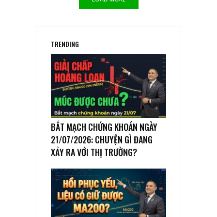
TRENDING
BẮT MẠCH CHỨNG KHOÁN NGÀY
21/07/2026: CHUYỆN GÌ ĐANG
XẢY RA VỚI THỊ TRƯỜNG?