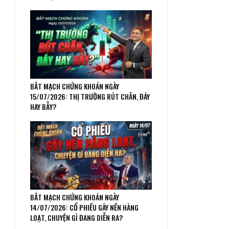
BẮT MẠCH CHỨNG KHOÁN NGÀY
15/07/2026: THỊ TRƯỜNG RÚT CHÂN, ĐÁY
HAY BẪY?
BẮT MẠCH CHỨNG KHOÁN NGÀY
14/07/2026: CỔ PHIẾU GÃY NỀN HÀNG
LOẠT, CHUYỆN GÌ ĐANG DIỄN RA?