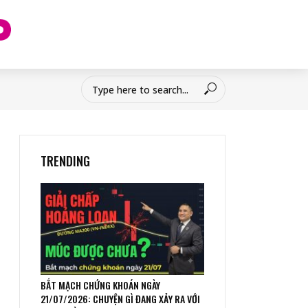
TRENDING
BẮT MẠCH CHỨNG KHOÁN NGÀY
21/07/2026: CHUYỆN GÌ ĐANG XẢY RA VỚI