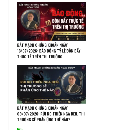
BẮT MẠCH CHỨNG KHOÁN NGÀY
13/07/2026: BÁO ĐỘNG TỶ LỆ ĐÒN BẨY
THỰC TẾ TRÊN THỊ TRƯỜNG
BẮT MẠCH CHỨNG KHOÁN NGÀY
09/07/2026: RỦI RO THIÊN NGA ĐEN, THỊ
TRƯỜNG SẼ PHẢN ỨNG THẾ NÀO?