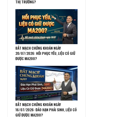
THỊ TRƯỜNG?
BẮT MẠCH CHỨNG KHOÁN NGÀY
20/07/2026: HỒI PHỤC YẾU, LIỆU CÓ GIỮ
ĐƯỢC MA200?
BẮT MẠCH CHỨNG KHOÁN NGÀY
16/07/2026: ĐÁO HẠN PHÁI SINH, LIỆU CÓ
GIỮ ĐƯỢC MA200?