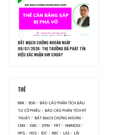
BẮT MẠCH CHỨNG KHOÁN NGÀY
08/07/2026: THỊ TRƯỜNG ĐÃ PHÁT TÍN
HIỆU XÁC NHẬN HAY CHƯA?
THẺ
BMI
BSR
BÁO CÁO PHÂN TÍCH ĐẦU
TƯ CỔ PHIẾU
BÁO CÁO PHÂN TÍCH KỸ
THUẬT
BẮT MẠCH CHỨNG KHOÁN
CMX
DBC
DPM
FRT
HNINDEX
HPG
HSG
IDC
KBC
LAS
LÃI