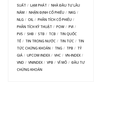
SUẤT
LẠM PHÁT
NHÀ ĐẦU TƯ LÂU
NĂM
NHẬN ĐỊNH CỔ PHIẾU
NKG
NLG
OIL
PHÂN TÍCH CỔ PHIẾU
PHÂN TÍCH KỸ THUẬT
POW
PVI
PVS
SHB
STB
TCB
TIN QUỐC
TẾ
TIN TRONG NƯỚC
TIN TỨC
TIN
TỨC CHỨNG KHOÁN
TNG
TPB
TỶ
GIÁ
UPCOM INDEX
VHC
VN-INDEX
VND
VNINDEX
VPB
VĨ MÔ
ĐẦU TƯ
CHỨNG KHOÁN