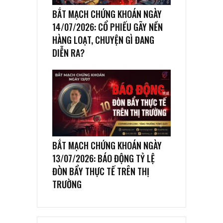
BẮT MẠCH CHỨNG KHOÁN NGÀY
14/07/2026: CỔ PHIẾU GÃY NỀN
HÀNG LOẠT, CHUYỆN GÌ ĐANG
DIỄN RA?
BẮT MẠCH CHỨNG KHOÁN NGÀY
13/07/2026: BÁO ĐỘNG TỶ LỆ
ĐÒN BẨY THỰC TẾ TRÊN THỊ
TRƯỜNG