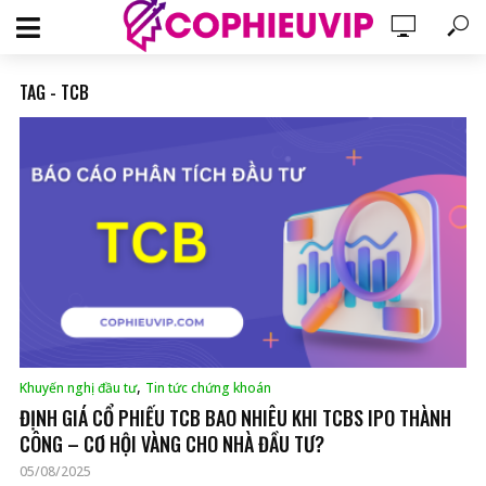
TAG - TCB
,
Khuyến nghị đầu tư
Tin tức chứng khoán
ĐỊNH GIÁ CỔ PHIẾU TCB BAO NHIÊU KHI TCBS IPO THÀNH
CÔNG – CƠ HỘI VÀNG CHO NHÀ ĐẦU TƯ?
05/08/2025