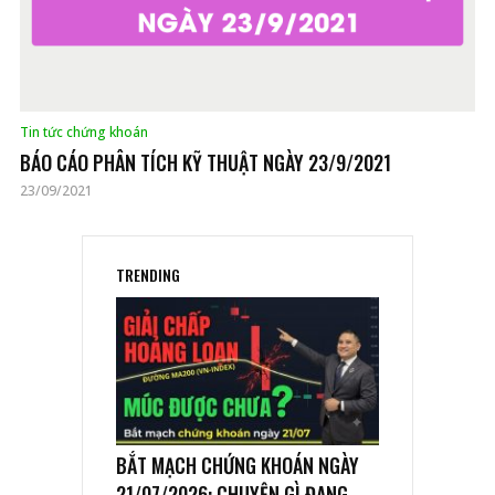
Tin tức chứng khoán
BÁO CÁO PHÂN TÍCH KỸ THUẬT NGÀY 23/9/2021
23/09/2021
TRENDING
BẮT MẠCH CHỨNG KHOÁN NGÀY
21/07/2026: CHUYỆN GÌ ĐANG