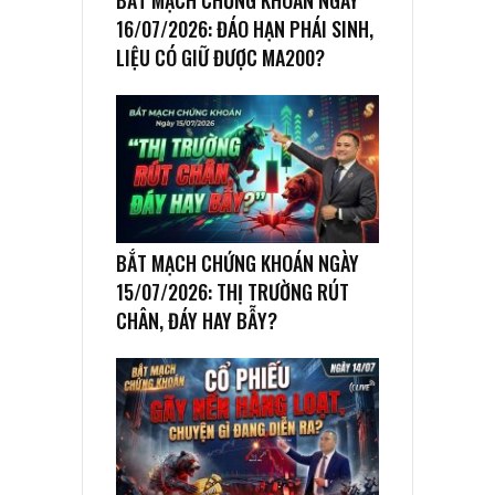
BẮT MẠCH CHỨNG KHOÁN NGÀY
16/07/2026: ĐÁO HẠN PHÁI SINH,
LIỆU CÓ GIỮ ĐƯỢC MA200?
BẮT MẠCH CHỨNG KHOÁN NGÀY
15/07/2026: THỊ TRƯỜNG RÚT
CHÂN, ĐÁY HAY BẪY?