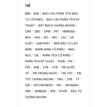
THẺ
BMI
BSR
BÁO CÁO PHÂN TÍCH ĐẦU
TƯ CỔ PHIẾU
BÁO CÁO PHÂN TÍCH KỸ
THUẬT
BẮT MẠCH CHỨNG KHOÁN
CMX
DBC
DPM
FRT
HNINDEX
HPG
HSG
IDC
KBC
LAS
LÃI
SUẤT
LẠM PHÁT
NHÀ ĐẦU TƯ LÂU
NĂM
NHẬN ĐỊNH CỔ PHIẾU
NKG
NLG
OIL
PHÂN TÍCH CỔ PHIẾU
PHÂN TÍCH KỸ THUẬT
POW
PVI
PVS
SHB
STB
TCB
TIN QUỐC
TẾ
TIN TRONG NƯỚC
TIN TỨC
TIN
TỨC CHỨNG KHOÁN
TNG
TPB
TỶ
GIÁ
UPCOM INDEX
VHC
VN-INDEX
VND
VNINDEX
VPB
VĨ MÔ
ĐẦU TƯ
CHỨNG KHOÁN