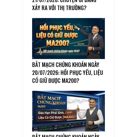
XẢY RA VỚI THỊ TRƯỜNG?
BẮT MẠCH CHỨNG KHOÁN NGÀY
20/07/2026: HỒI PHỤC YẾU, LIỆU
CÓ GIỮ ĐƯỢC MA200?