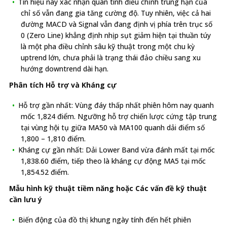
Tín hiệu này xác nhận quán tính điều chỉnh trung hạn của
chỉ số vẫn đang gia tăng cường độ. Tuy nhiên, việc cả hai
đường MACD và Signal vẫn đang định vị phía trên trục số
0 (Zero Line) khẳng định nhịp sụt giảm hiện tại thuần túy
là một pha điều chỉnh sâu kỹ thuật trong một chu kỳ
uptrend lớn, chưa phải là trạng thái đảo chiều sang xu
hướng downtrend dài hạn.
Phân tích Hỗ trợ và Kháng cự
Hỗ trợ gần nhất: Vùng đáy thấp nhất phiên hôm nay quanh
mốc 1,824 điểm. Ngưỡng hỗ trợ chiến lược cứng tập trung
tại vùng hội tụ giữa MA50 và MA100 quanh dải điểm số
1,800 – 1,810 điểm.
Kháng cự gần nhất: Dải Lower Band vừa đánh mất tại mốc
1,838.60 điểm, tiếp theo là kháng cự động MA5 tại mốc
1,854.52 điểm.
Mẫu hình kỹ thuật tiềm năng hoặc Các vấn đề kỹ thuật
cần lưu ý
Biến động của đồ thị khung ngày tính đến hết phiên