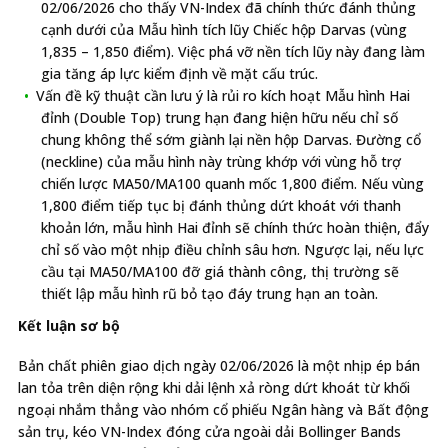
02/06/2026 cho thấy VN-Index đã chính thức đánh thủng
cạnh dưới của Mẫu hình tích lũy Chiếc hộp Darvas (vùng
1,835 – 1,850 điểm). Việc phá vỡ nền tích lũy này đang làm
gia tăng áp lực kiểm định về mặt cấu trúc.
Vấn đề kỹ thuật cần lưu ý là rủi ro kích hoạt Mẫu hình Hai
đỉnh (Double Top) trung hạn đang hiện hữu nếu chỉ số
chung không thể sớm giành lại nền hộp Darvas. Đường cổ
(neckline) của mẫu hình này trùng khớp với vùng hỗ trợ
chiến lược MA50/MA100 quanh mốc 1,800 điểm. Nếu vùng
1,800 điểm tiếp tục bị đánh thủng dứt khoát với thanh
khoản lớn, mẫu hình Hai đỉnh sẽ chính thức hoàn thiện, đẩy
chỉ số vào một nhịp điều chỉnh sâu hơn. Ngược lại, nếu lực
cầu tại MA50/MA100 đỡ giá thành công, thị trường sẽ
thiết lập mẫu hình rũ bỏ tạo đáy trung hạn an toàn.
Kết luận sơ bộ
Bản chất phiên giao dịch ngày 02/06/2026 là một nhịp ép bán
lan tỏa trên diện rộng khi dải lệnh xả ròng dứt khoát từ khối
ngoại nhắm thẳng vào nhóm cổ phiếu Ngân hàng và Bất động
sản trụ, kéo VN-Index đóng cửa ngoài dải Bollinger Bands