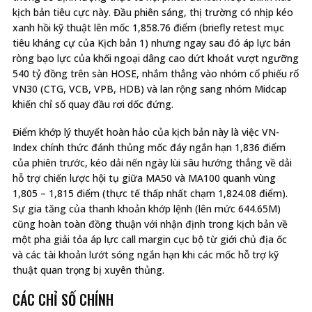
kịch bản tiêu cực này. Đầu phiên sáng, thị trường có nhịp kéo
xanh hồi kỹ thuật lên mốc 1,858.76 điểm (briefly retest mục
tiêu kháng cự của Kịch bản 1) nhưng ngay sau đó áp lực bán
ròng bạo lực của khối ngoại dâng cao dứt khoát vượt ngưỡng
540 tỷ đồng trên sàn HOSE, nhắm thẳng vào nhóm cổ phiếu rổ
VN30 (CTG, VCB, VPB, HDB) và lan rộng sang nhóm Midcap
khiến chỉ số quay đầu rơi dốc đứng.
Điểm khớp lý thuyết hoàn hảo của kịch bản này là việc VN-
Index chính thức đánh thủng mốc đáy ngắn hạn 1,836 điểm
của phiên trước, kéo dải nến ngày lùi sâu hướng thẳng về dải
hỗ trợ chiến lược hội tụ giữa MA50 và MA100 quanh vùng
1,805 – 1,815 điểm (thực tế thấp nhất chạm 1,824.08 điểm).
Sự gia tăng của thanh khoản khớp lệnh (lên mức 644.65M)
cũng hoàn toàn đồng thuận với nhận định trong kịch bản về
một pha giải tỏa áp lực call margin cục bộ từ giới chủ địa ốc
và các tài khoản lướt sóng ngắn hạn khi các mốc hỗ trợ kỹ
thuật quan trọng bị xuyên thủng.
CÁC CHỈ SỐ CHÍNH