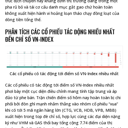
trúc dịch chuyển này khẳng định thị trường đang trong một
pha rũ bỏ và tái cơ cấu danh mục gắt gao chứ hoàn toàn
không xuất hiện hành vi hoảng loạn tháo chạy đồng loạt của
dòng tiền tổng thể.
PHÂN TÍCH CÁC CỔ PHIẾU TÁC ĐỘNG NHIỀU NHẤT
ĐẾN CHỈ SỐ VN-INDEX
Các cổ phiếu có tác động tới điểm số VN-Index nhiều nhất
Các cổ phiếu có tác động tới điểm số VN-Index nhiều nhất
phơi bày một cục diện điều chỉnh mang tính tập trung và áp
đảo từ phe bán. Trận chiến điểm số hôm nay hoàn toàn bị chi
phối bởi đòn ghì mạnh nhắm thẳng vào nhóm cổ phiếu “vua”
khi có tới 5 mã ngân hàng lớn (CTG, VCB, HDB, VPB, MBB)
xuất hiện trong top đè chỉ số, hợp lực cùng các đại diện nặng
ký như VHM và GAS thổi bay tổng cộng 7.74 điểm của thị