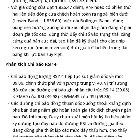
(đường MA20) đặt tại mốc 1,891.43 điểm.
Với giá đóng cửa đạt 1,826.47 điểm, VN-Index có phiên thứ
hai liên tiếp đóng cửa chệch hoàn toàn ra ngoài biên dưới
(Lower Band – 1,838.60). Việc dải Bollinger Bands đang
bung nén hướng xuống dưới xác nhận đà giảm đang ở giai
đoạn gia tốc cao, đồng thời đẩy chỉ số vào trạng thái căng
cứng quá bán cực đại, tạo tiền đề kỹ thuật cho các nhịp
kéo ngược (mean reversion) đưa giá trở lại bên trong dải
băng khi lực bán suy kiệt.
Phân tích Chỉ báo RSI14
Chỉ báo động lượng RSI14 tiếp tục sụt giảm dốc về mốc
39.06, chính thức phá vỡ ngưỡng trung vị 40. Vị trí tương
đối của các đường chỉ báo ghi nhận cấu trúc RSI14 (39.06)
< EMA9 của RSI (49.98) < WMA45 của RSI (59.86).
Các đường chỉ báo đồng thuận dốc xuống thoải khẳng định
phe bán đang nắm giữ hoàn toàn gia tốc dịch chuyển ngắn
hạn. Đồ thị khung Daily chưa xuất hiện bất kỳ tín hiệu phân
kỳ dương tạo đáy nào do đường RSI và đường giá đều
đang đồng pha thiết lập các mức đáy thấp hơn, cho thấy
thị trường cần thêm thời gian tích lũy để tìm điểm cân