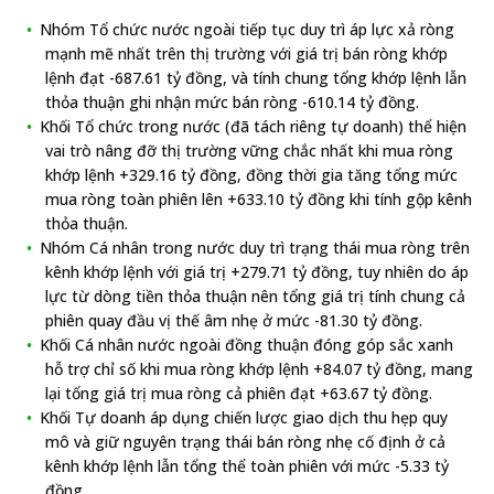
Nhóm Tổ chức nước ngoài tiếp tục duy trì áp lực xả ròng
mạnh mẽ nhất trên thị trường với giá trị bán ròng khớp
lệnh đạt -687.61 tỷ đồng, và tính chung tổng khớp lệnh lẫn
thỏa thuận ghi nhận mức bán ròng -610.14 tỷ đồng.
Khối Tổ chức trong nước (đã tách riêng tự doanh) thể hiện
vai trò nâng đỡ thị trường vững chắc nhất khi mua ròng
khớp lệnh +329.16 tỷ đồng, đồng thời gia tăng tổng mức
mua ròng toàn phiên lên +633.10 tỷ đồng khi tính gộp kênh
thỏa thuận.
Nhóm Cá nhân trong nước duy trì trạng thái mua ròng trên
kênh khớp lệnh với giá trị +279.71 tỷ đồng, tuy nhiên do áp
lực từ dòng tiền thỏa thuận nên tổng giá trị tính chung cả
phiên quay đầu vị thế âm nhẹ ở mức -81.30 tỷ đồng.
Khối Cá nhân nước ngoài đồng thuận đóng góp sắc xanh
hỗ trợ chỉ số khi mua ròng khớp lệnh +84.07 tỷ đồng, mang
lại tổng giá trị mua ròng cả phiên đạt +63.67 tỷ đồng.
Khối Tự doanh áp dụng chiến lược giao dịch thu hẹp quy
mô và giữ nguyên trạng thái bán ròng nhẹ cố định ở cả
kênh khớp lệnh lẫn tổng thể toàn phiên với mức -5.33 tỷ
đồng.