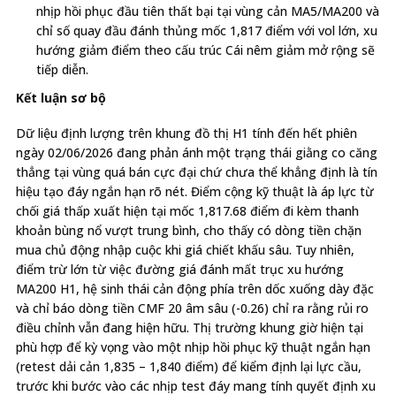
nhịp hồi phục đầu tiên thất bại tại vùng cản MA5/MA200 và
chỉ số quay đầu đánh thủng mốc 1,817 điểm với vol lớn, xu
hướng giảm điểm theo cấu trúc Cái nêm giảm mở rộng sẽ
tiếp diễn.
Kết luận sơ bộ
Dữ liệu định lượng trên khung đồ thị H1 tính đến hết phiên
ngày 02/06/2026 đang phản ánh một trạng thái giằng co căng
thẳng tại vùng quá bán cực đại chứ chưa thể khẳng định là tín
hiệu tạo đáy ngắn hạn rõ nét. Điểm cộng kỹ thuật là áp lực từ
chối giá thấp xuất hiện tại mốc 1,817.68 điểm đi kèm thanh
khoản bùng nổ vượt trung bình, cho thấy có dòng tiền chặn
mua chủ động nhập cuộc khi giá chiết khấu sâu. Tuy nhiên,
điểm trừ lớn từ việc đường giá đánh mất trục xu hướng
MA200 H1, hệ sinh thái cản động phía trên dốc xuống dày đặc
và chỉ báo dòng tiền CMF 20 âm sâu (-0.26) chỉ ra rằng rủi ro
điều chỉnh vẫn đang hiện hữu. Thị trường khung giờ hiện tại
phù hợp để kỳ vọng vào một nhịp hồi phục kỹ thuật ngắn hạn
(retest dải cản 1,835 – 1,840 điểm) để kiểm định lại lực cầu,
trước khi bước vào các nhịp test đáy mang tính quyết định xu