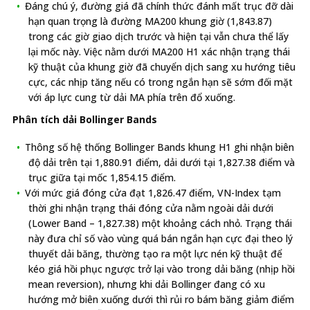
Đáng chú ý, đường giá đã chính thức đánh mất trục đỡ dài
hạn quan trọng là đường MA200 khung giờ (1,843.87)
trong các giờ giao dịch trước và hiện tại vẫn chưa thể lấy
lại mốc này. Việc nằm dưới MA200 H1 xác nhận trạng thái
kỹ thuật của khung giờ đã chuyển dịch sang xu hướng tiêu
cực, các nhịp tăng nếu có trong ngắn hạn sẽ sớm đối mặt
với áp lực cung từ dải MA phía trên đổ xuống.
Phân tích dải Bollinger Bands
Thông số hệ thống Bollinger Bands khung H1 ghi nhận biên
độ dải trên tại 1,880.91 điểm, dải dưới tại 1,827.38 điểm và
trục giữa tại mốc 1,854.15 điểm.
Với mức giá đóng cửa đạt 1,826.47 điểm, VN-Index tạm
thời ghi nhận trạng thái đóng cửa nằm ngoài dải dưới
(Lower Band – 1,827.38) một khoảng cách nhỏ. Trạng thái
này đưa chỉ số vào vùng quá bán ngắn hạn cực đại theo lý
thuyết dải băng, thường tạo ra một lực nén kỹ thuật để
kéo giá hồi phục ngược trở lại vào trong dải băng (nhịp hồi
mean reversion), nhưng khi dải Bollinger đang có xu
hướng mở biên xuống dưới thì rủi ro bám băng giảm điểm