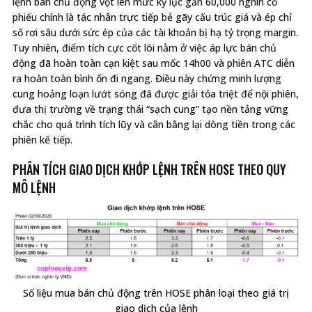
lệnh bán chủ động vọt lên mức kỷ lục gần 60,000 nghìn cổ
phiếu chính là tác nhân trực tiếp bẻ gãy cấu trúc giá và ép chỉ
số rơi sâu dưới sức ép của các tài khoản bị hạ tỷ trọng margin.
Tuy nhiên, điểm tích cực cốt lõi nằm ở việc áp lực bán chủ
động đã hoàn toàn cạn kiệt sau mốc 14h00 và phiên ATC diễn
ra hoàn toàn bình ổn đi ngang. Điều này chứng minh lượng
cung hoảng loạn lướt sóng đã được giải tỏa triệt để nội phiên,
đưa thị trường về trạng thái “sạch cung” tạo nền tảng vững
chắc cho quá trình tích lũy và cân bằng lại dòng tiền trong các
phiên kế tiếp.
PHÂN TÍCH GIAO DỊCH KHỚP LỆNH TRÊN HOSE THEO QUY
MÔ LỆNH
Số liệu mua bán chủ động trên HOSE phân loại theo giá trị
giao dịch của lệnh