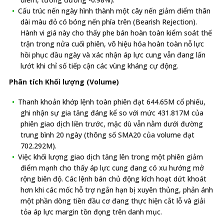
Cấu trúc nến ngày hình thành một cây nến giảm điểm thân
dài màu đỏ có bóng nến phía trên (Bearish Rejection).
Hành vi giá này cho thấy phe bán hoàn toàn kiểm soát thế
trận trong nửa cuối phiên, vô hiệu hóa hoàn toàn nỗ lực
hồi phục đầu ngày và xác nhận áp lực cung vẫn đang lấn
lướt khi chỉ số tiếp cận các vùng kháng cự động.
Phân tích Khối lượng (Volume)
Thanh khoản khớp lệnh toàn phiên đạt 644.65M cổ phiếu,
ghi nhận sự gia tăng đáng kể so với mức 431.817M của
phiên giao dịch liền trước, mặc dù vẫn nằm dưới đường
trung bình 20 ngày (thông số SMA20 của volume đạt
702.292M).
Việc khối lượng giao dịch tăng lên trong một phiên giảm
điểm mạnh cho thấy áp lực cung đang có xu hướng mở
rộng biên độ. Các lệnh bán chủ động kích hoạt dứt khoát
hơn khi các mốc hỗ trợ ngắn hạn bị xuyên thủng, phản ánh
một phần dòng tiền đầu cơ đang thực hiện cắt lỗ và giải
tỏa áp lực margin tồn đọng trên danh mục.