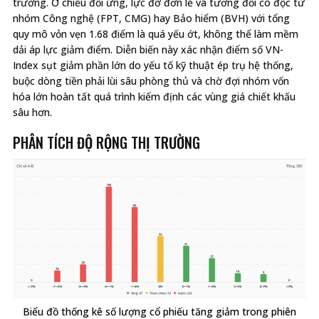
trường. Ở chiều đối ứng, lực đỡ đơn lẻ và tương đối cô độc từ
nhóm Công nghệ (FPT, CMG) hay Bảo hiểm (BVH) với tổng
quy mô vỏn vẹn 1.68 điểm là quá yếu ớt, không thể làm mềm
dải áp lực giảm điểm. Diễn biến này xác nhận điểm số VN-
Index sụt giảm phần lớn do yếu tố kỹ thuật ép trụ hệ thống,
buộc dòng tiền phải lùi sâu phòng thủ và chờ đợi nhóm vốn
hóa lớn hoàn tất quá trình kiểm định các vùng giá chiết khấu
sâu hơn.
PHÂN TÍCH ĐỘ RỘNG THỊ TRƯỜNG
Biểu đồ thống kê số lượng cổ phiếu tăng giảm trong phiên