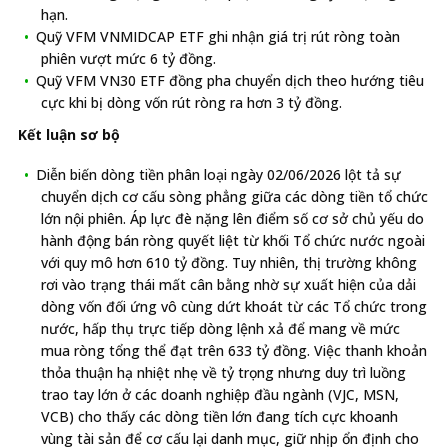
hạn.
Quỹ VFM VNMIDCAP ETF ghi nhận giá trị rút ròng toàn
phiên vượt mức 6 tỷ đồng.
Quỹ VFM VN30 ETF đồng pha chuyển dịch theo hướng tiêu
cực khi bị dòng vốn rút ròng ra hơn 3 tỷ đồng.
Kết luận sơ bộ
Diễn biến dòng tiền phân loại ngày 02/06/2026 lột tả sự
chuyển dịch cơ cấu sòng phẳng giữa các dòng tiền tổ chức
lớn nội phiên. Áp lực đè nặng lên điểm số cơ sở chủ yếu do
hành động bán ròng quyết liệt từ khối Tổ chức nước ngoài
với quy mô hơn 610 tỷ đồng. Tuy nhiên, thị trường không
rơi vào trạng thái mất cân bằng nhờ sự xuất hiện của dải
dòng vốn đối ứng vô cùng dứt khoát từ các Tổ chức trong
nước, hấp thụ trực tiếp dòng lệnh xả để mang về mức
mua ròng tổng thể đạt trên 633 tỷ đồng. Việc thanh khoản
thỏa thuận hạ nhiệt nhẹ về tỷ trọng nhưng duy trì luồng
trao tay lớn ở các doanh nghiệp đầu ngành (VJC, MSN,
VCB) cho thấy các dòng tiền lớn đang tích cực khoanh
vùng tài sản để cơ cấu lại danh mục, giữ nhịp ổn định cho