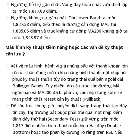
Ngưỡng hỗ trợ gần nhất: Vùng đáy thấp nhất vừa thiết lập
tại mốc 1,817.68 điểm.
Ngưỡng kháng cự gần nhất: Dải Lower Band tại mốc
1,827.38 điểm, tiếp theo là đường cản động MA5 tại
1,835.86 điểm và trục kháng cự động MA200 khung giờ tại
mốc 1,843.87 điểm.
Mẫu hình kỹ thuật tiềm năng hoặc Các vấn đề kỹ thuật
cần lưu ý
Xét về mẫu hình, hành vi giá nhúng sâu với thanh khoản lớn
rồi rút chân đang mở ra khả năng hình thành một nhịp hồi
phục kỹ thuật thuần túy do trạng thái quá bán ngoài dải
Bollinger Bands. Tuy nhiên, do cấu trúc các đường MA
ngắn hạn và MA200 đã bị phá vỡ, các nhịp tăng sớm sẽ
mang tính chất retest cản kỹ thuật (Pullback).
Để cấu trúc khung giờ chuyển dịch sang trạng thái tạo đáy
tin cậy, thị trường bắt buộc phải trải qua một nhịp kiểm
định đáy thứ hai (Secondary Test) giữ vững trên mốc
1,817 điểm nhằm hình thành mẫu hình Hai đáy (Double
Bottom) hoặc tạo phân kỳ dương rõ ràng trên RSI. Nếu