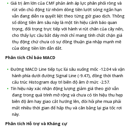
Giá trị âm lớn của CMF phản ánh áp lực phân phối ròng và
rút vốn chủ động từ nhóm dòng tiền lướt sóng ngắn hạn
vẫn đang diễn ra quyết liệt theo từng giờ giao dịch. Thông
số dòng tiền âm sâu này là một tín hiệu cảnh báo quan
trọng, đối trọng trực tiếp với hành vi rút chân của cây nến,
cho thấy lực cầu bắt đáy mới chỉ mang tính chất chặn giá
thụ động chứ chưa có sự đồng thuận gia nhập mạnh mẽ
của dòng tiền lớn dẫn dắt.
Phân tích Chỉ báo MACD
Đường MACD Line tiếp tục lùi sâu xuống mốc -12.04 và vận
hành phía dưới đường Signal Line (-9.47), đồng thời thanh
cấu trúc Histogram duy trì biên độ âm ở mức -2.57.
Tín hiệu này xác nhận động lượng giảm giá theo giờ vẫn
đang trong quá trình mở rộng và chưa có tín hiệu thu hẹp
biên độ âm hay giao cắt hướng lên, đòi hỏi phe mua phải
mất nhiều thời gian để hấp thụ và cân bằng lại gia tốc rơi
này.
Phân tích Hỗ trợ và Kháng cự