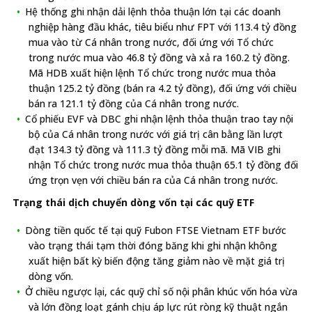
Hệ thống ghi nhận dải lệnh thỏa thuận lớn tại các doanh
nghiệp hàng đầu khác, tiêu biểu như FPT với 113.4 tỷ đồng
mua vào từ Cá nhân trong nước, đối ứng với Tổ chức
trong nước mua vào 46.8 tỷ đồng và xả ra 160.2 tỷ đồng.
Mã HDB xuất hiện lệnh Tổ chức trong nước mua thỏa
thuận 125.2 tỷ đồng (bán ra 4.2 tỷ đồng), đối ứng với chiều
bán ra 121.1 tỷ đồng của Cá nhân trong nước.
Cổ phiếu EVF và DBC ghi nhận lệnh thỏa thuận trao tay nội
bộ của Cá nhân trong nước với giá trị cân bằng lần lượt
đạt 134.3 tỷ đồng và 111.3 tỷ đồng mỗi mã. Mã VIB ghi
nhận Tổ chức trong nước mua thỏa thuận 65.1 tỷ đồng đối
ứng trọn vẹn với chiều bán ra của Cá nhân trong nước.
Trạng thái dịch chuyển dòng vốn tại các quỹ ETF
Dòng tiền quốc tế tại quỹ Fubon FTSE Vietnam ETF bước
vào trạng thái tạm thời đóng băng khi ghi nhận không
xuất hiện bất kỳ biến động tăng giảm nào về mặt giá trị
dòng vốn.
Ở chiều ngược lại, các quỹ chỉ số nội phân khúc vốn hóa vừa
và lớn đồng loạt gánh chịu áp lực rút ròng kỹ thuật ngắn