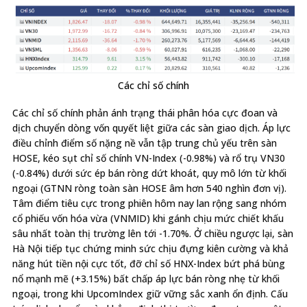
Các chỉ số chính
Các chỉ số chính phản ánh trạng thái phân hóa cực đoan và
dịch chuyển dòng vốn quyết liệt giữa các sàn giao dịch. Áp lực
điều chỉnh điểm số nặng nề vẫn tập trung chủ yếu trên sàn
HOSE, kéo sụt chỉ số chính VN-Index (-0.98%) và rổ trụ VN30
(-0.84%) dưới sức ép bán ròng dứt khoát, quy mô lớn từ khối
ngoại (GTNN ròng toàn sàn HOSE âm hơn 540 nghìn đơn vị).
Tâm điểm tiêu cực trong phiên hôm nay lan rộng sang nhóm
cổ phiếu vốn hóa vừa (VNMID) khi gánh chịu mức chiết khấu
sâu nhất toàn thị trường lên tới -1.70%. Ở chiều ngược lại, sàn
Hà Nội tiếp tục chứng minh sức chịu đựng kiên cường và khả
năng hút tiền nội cực tốt, đỡ chỉ số HNX-Index bứt phá bùng
nổ mạnh mẽ (+3.15%) bất chấp áp lực bán ròng nhẹ từ khối
ngoại, trong khi UpcomIndex giữ vững sắc xanh ổn định. Cấu