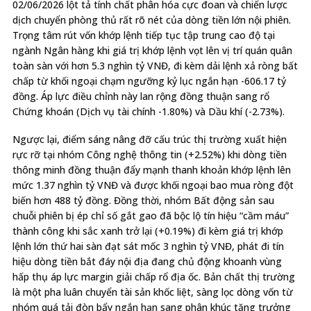
02/06/2026 lột tả tính chất phân hóa cực đoan và chiến lược
dịch chuyển phòng thủ rất rõ nét của dòng tiền lớn nội phiên.
Trọng tâm rút vốn khớp lệnh tiếp tục tập trung cao độ tại
ngành Ngân hàng khi giá trị khớp lệnh vọt lên vị trí quán quân
toàn sàn với hơn 5.3 nghìn tỷ VNĐ, đi kèm dải lệnh xả ròng bất
chấp từ khối ngoại chạm ngưỡng kỷ lục ngắn hạn -606.17 tỷ
đồng. Áp lực điều chỉnh này lan rộng đồng thuận sang rổ
Chứng khoán (Dịch vụ tài chính -1.80%) và Dầu khí (-2.73%).
Ngược lại, điểm sáng nâng đỡ cấu trúc thị trường xuất hiện
rực rỡ tại nhóm Công nghệ thông tin (+2.52%) khi dòng tiền
thông minh đồng thuận đẩy mạnh thanh khoản khớp lệnh lên
mức 1.37 nghìn tỷ VNĐ và được khối ngoại bao mua ròng đột
biến hơn 488 tỷ đồng. Đồng thời, nhóm Bất động sản sau
chuỗi phiên bị ép chỉ số gắt gao đã bộc lộ tín hiệu “cầm máu”
thành công khi sắc xanh trở lại (+0.19%) đi kèm giá trị khớp
lệnh lớn thứ hai sàn đạt sát mốc 3 nghìn tỷ VNĐ, phát đi tín
hiệu dòng tiền bắt đáy nội địa đang chủ động khoanh vùng
hấp thụ áp lực margin giải chấp rổ địa ốc. Bản chất thị trường
là một pha luân chuyển tài sản khốc liệt, sàng lọc dòng vốn từ
nhóm quá tải đòn bẩy ngắn hạn sang phân khúc tăng trưởng