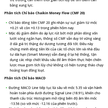
bằng xung lực.
Phân tích Chỉ báo Chaikin Money Flow (CMF 20)
Chỉ báo dòng tiền CMF 20 ghi nhận sự sụt giảm từ mốc
+0.21 về còn +0.13 trong phiên hôm nay.
Mặc dù giảm điểm do áp lực rút bớt một phần dòng vốn
lướt sóng ngắn hạn, thông số CMF vẫn duy trì vững vàng
ở dải giá trị thặng dư dương tương đối tốt. Điều này
chứng minh dòng tiền lõi của các tổ chức lớn và nhà đầu
tư dài hạn (Smart Money) vẫn đang ở lại hệ thống, tận
dụng các nhịp chiết khấu sâu để âm thầm thực hiện chiến
lược mua gom tích lũy chứ không có hiện tượng tháo chạy
hoảng loạn đồng loạt.
Phân tích Chỉ báo MACD
Đường MACD Line tiếp tục lùi sâu về mốc 5.35 và vận hành
hoàn toàn phía dưới đường Signal Line (18.91), khiến cho
thanh cấu trúc Histogram mở rộng biên độ âm lên mốc
-13.56 (so với mức -12.16 của phiên trước).