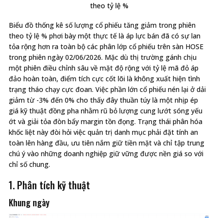
theo tỷ lệ %
Biểu đồ thống kê số lượng cổ phiếu tăng giảm trong phiên
theo tỷ lệ % phơi bày một thực tế là áp lực bán đã có sự lan
tỏa rộng hơn ra toàn bộ các phân lớp cổ phiếu trên sàn HOSE
trong phiên ngày 02/06/2026. Mặc dù thị trường gánh chịu
một phiên điều chỉnh sâu về mặt độ rộng với tỷ lệ mã đỏ áp
đảo hoàn toàn, điểm tích cực cốt lõi là không xuất hiện tình
trạng tháo chạy cực đoan. Việc phần lớn cổ phiếu nén lại ở dải
giảm từ -3% đến 0% cho thấy đây thuần túy là một nhịp ép
giá kỹ thuật đồng pha nhằm rũ bỏ lượng cung lướt sóng yếu
ớt và giải tỏa đòn bẩy margin tồn đọng. Trạng thái phân hóa
khốc liệt này đòi hỏi việc quản trị danh mục phải đặt tính an
toàn lên hàng đầu, ưu tiên nắm giữ tiền mặt và chỉ tập trung
chú ý vào những doanh nghiệp giữ vững được nền giá so với
chỉ số chung.
1. Phân tích kỹ thuật
Khung ngày