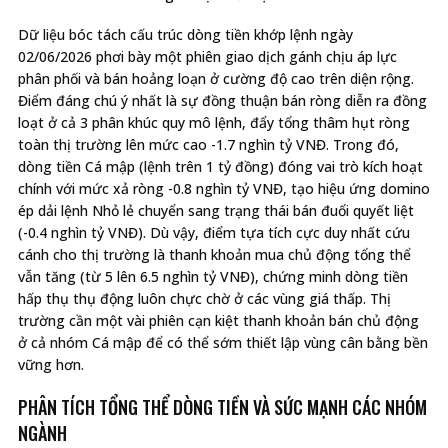
Dữ liệu bóc tách cấu trúc dòng tiền khớp lệnh ngày
02/06/2026 phơi bày một phiên giao dịch gánh chịu áp lực
phân phối và bán hoảng loạn ở cường độ cao trên diện rộng.
Điểm đáng chú ý nhất là sự đồng thuận bán ròng diễn ra đồng
loạt ở cả 3 phân khúc quy mô lệnh, đẩy tổng thâm hụt ròng
toàn thị trường lên mức cao -1.7 nghìn tỷ VNĐ. Trong đó,
dòng tiền Cá mập (lệnh trên 1 tỷ đồng) đóng vai trò kích hoạt
chính với mức xả ròng -0.8 nghìn tỷ VNĐ, tạo hiệu ứng domino
ép dải lệnh Nhỏ lẻ chuyển sang trạng thái bán đuổi quyết liệt
(-0.4 nghìn tỷ VNĐ). Dù vậy, điểm tựa tích cực duy nhất cứu
cánh cho thị trường là thanh khoản mua chủ động tổng thể
vẫn tăng (từ 5 lên 6.5 nghìn tỷ VNĐ), chứng minh dòng tiền
hấp thụ thụ động luôn chực chờ ở các vùng giá thấp. Thị
trường cần một vài phiên cạn kiệt thanh khoản bán chủ động
ở cả nhóm Cá mập để có thể sớm thiết lập vùng cân bằng bền
vững hơn.
PHÂN TÍCH TỔNG THỂ DÒNG TIỀN VÀ SỨC MẠNH CÁC NHÓM
NGÀNH