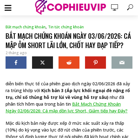
,
Bắt mạch chứng khoán
Tin tức chứng khoán
BẮT MẠCH CHỨNG KHOÁN NGÀY 03/06/2026: CÁ
MẬP ÔM SHORT LÃI LỚN, CHỐT HAY ĐẠP TIẾP?
2 tháng ago
diễn biến thực tế của phiên giao dịch ngày 02/06/2026 đã xảy
ra trùng khớp với
Kịch bản 3 (Áp lực khối ngoại đè nặng rổ
trụ, chỉ số thủng hỗ trợ lùi về vùng hỗ trợ sâu)
như đã
phân tích hôm qua trong bản tin
Bắt Mạch Chứng Khoán
Ngày 02/06/2026: Cá mập dồn lực Short, Giảm tiếp hay Đáy?
Mặc dù kịch bản này được xếp ở mức xác suất xảy ra thấp
(10%) do kỳ vọng vào lực đỡ rút chân của phiên trước, các
thông số định lượng thực tế nội phiên đã kích hoạt chính xác