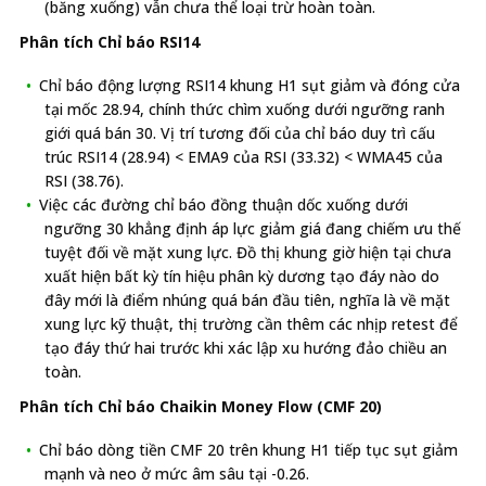
(băng xuống) vẫn chưa thể loại trừ hoàn toàn.
Phân tích Chỉ báo RSI14
Chỉ báo động lượng RSI14 khung H1 sụt giảm và đóng cửa
tại mốc 28.94, chính thức chìm xuống dưới ngưỡng ranh
giới quá bán 30. Vị trí tương đối của chỉ báo duy trì cấu
trúc RSI14 (28.94) < EMA9 của RSI (33.32) < WMA45 của
RSI (38.76).
Việc các đường chỉ báo đồng thuận dốc xuống dưới
ngưỡng 30 khẳng định áp lực giảm giá đang chiếm ưu thế
tuyệt đối về mặt xung lực. Đồ thị khung giờ hiện tại chưa
xuất hiện bất kỳ tín hiệu phân kỳ dương tạo đáy nào do
đây mới là điểm nhúng quá bán đầu tiên, nghĩa là về mặt
xung lực kỹ thuật, thị trường cần thêm các nhịp retest để
tạo đáy thứ hai trước khi xác lập xu hướng đảo chiều an
toàn.
Phân tích Chỉ báo Chaikin Money Flow (CMF 20)
Chỉ báo dòng tiền CMF 20 trên khung H1 tiếp tục sụt giảm
mạnh và neo ở mức âm sâu tại -0.26.