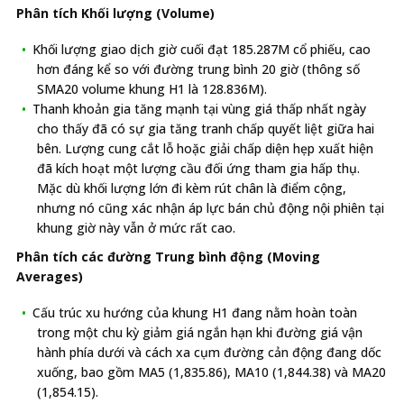
Phân tích Khối lượng (Volume)
Khối lượng giao dịch giờ cuối đạt 185.287M cổ phiếu, cao
hơn đáng kể so với đường trung bình 20 giờ (thông số
SMA20 volume khung H1 là 128.836M).
Thanh khoản gia tăng mạnh tại vùng giá thấp nhất ngày
cho thấy đã có sự gia tăng tranh chấp quyết liệt giữa hai
bên. Lượng cung cắt lỗ hoặc giải chấp diện hẹp xuất hiện
đã kích hoạt một lượng cầu đối ứng tham gia hấp thụ.
Mặc dù khối lượng lớn đi kèm rút chân là điểm cộng,
nhưng nó cũng xác nhận áp lực bán chủ động nội phiên tại
khung giờ này vẫn ở mức rất cao.
Phân tích các đường Trung bình động (Moving
Averages)
Cấu trúc xu hướng của khung H1 đang nằm hoàn toàn
trong một chu kỳ giảm giá ngắn hạn khi đường giá vận
hành phía dưới và cách xa cụm đường cản động đang dốc
xuống, bao gồm MA5 (1,835.86), MA10 (1,844.38) và MA20
(1,854.15).