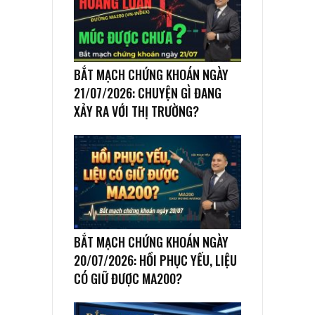
BẮT MẠCH CHỨNG KHOÁN NGÀY
21/07/2026: CHUYỆN GÌ ĐANG
XẢY RA VỚI THỊ TRƯỜNG?
BẮT MẠCH CHỨNG KHOÁN NGÀY
20/07/2026: HỒI PHỤC YẾU, LIỆU
CÓ GIỮ ĐƯỢC MA200?