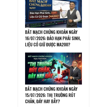
BẮT MẠCH CHỨNG KHOÁN NGÀY
16/07/2026: ĐÁO HẠN PHÁI SINH,
LIỆU CÓ GIỮ ĐƯỢC MA200?
BẮT MẠCH CHỨNG KHOÁN NGÀY
15/07/2026: THỊ TRƯỜNG RÚT
CHÂN, ĐÁY HAY BẪY?