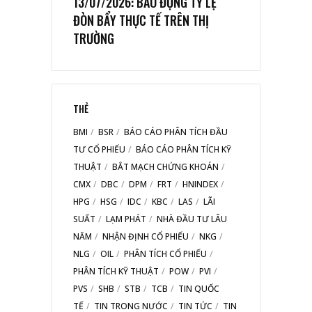
13/07/2026: BÁO ĐỘNG TỶ LỆ
ĐÒN BẨY THỰC TẾ TRÊN THỊ
TRƯỜNG
THẺ
BMI
BSR
BÁO CÁO PHÂN TÍCH ĐẦU
TƯ CỔ PHIẾU
BÁO CÁO PHÂN TÍCH KỸ
THUẬT
BẮT MẠCH CHỨNG KHOÁN
CMX
DBC
DPM
FRT
HNINDEX
HPG
HSG
IDC
KBC
LAS
LÃI
SUẤT
LẠM PHÁT
NHÀ ĐẦU TƯ LÂU
NĂM
NHẬN ĐỊNH CỔ PHIẾU
NKG
NLG
OIL
PHÂN TÍCH CỔ PHIẾU
PHÂN TÍCH KỸ THUẬT
POW
PVI
PVS
SHB
STB
TCB
TIN QUỐC
TẾ
TIN TRONG NƯỚC
TIN TỨC
TIN