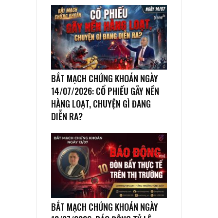
BẮT MẠCH CHỨNG KHOÁN NGÀY
14/07/2026: CỔ PHIẾU GÃY NỀN
HÀNG LOẠT, CHUYỆN GÌ ĐANG
DIỄN RA?
BẮT MẠCH CHỨNG KHOÁN NGÀY