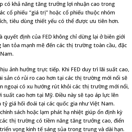
p có khả năng tăng trưởng lợi nhuận cao trong
 các cổ phiếu “giá trị” hoặc cổ phiếu thuộc nhóm
 ích, tiêu dùng thiết yếu có thể được ưu tiên hơn.
 quyết định của FED không chỉ dừng lại ở biên giới
 lan tỏa mạnh mẽ đến các thị trường toàn cầu, đặc
t Nam.
hịu ảnh hưởng trực tiếp. Khi FED duy trì lãi suất cao,
ài sản có rủi ro cao hơn tại các thị trường mới nổi sẽ
ốn ngoại có xu hướng rút khỏi các thị trường mới nổi,
i suất cao hơn tại Mỹ. Điều này sẽ tạo áp lực lên
tỷ giá hối đoái tại các quốc gia như Việt Nam.
 chính sách hoặc lạm phát hạ nhiệt giúp ổn định kỳ
các thị trường có tiềm năng tăng trưởng cao, điển
triển vọng kinh tế sáng sủa trong trung và dài hạn.