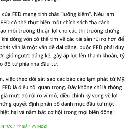
h của FED mang tính chất “lưỡng kiếm”. Nếu lạm
 FED có thể thực hiện một chính sách “hạ cánh
tạo môi trường thuận lợi cho các thị trường chứng
hi dòng vốn có thể tìm về các tài sản rủi ro hơn để
 phát vẫn là một vấn đề dai dẳng, buộc FED phải duy
cơn gió ngược đáng kể, gây áp lực lên thanh khoản, tỷ
ao độ từ phía nhà đầu tư.
m, việc theo dõi sát sao các báo cáo lạm phát từ Mỹ,
 FED là điều tối quan trọng. Đây không chỉ là thông
iá mức độ rủi ro vĩ mô, điều chỉnh kỳ vọng về lợi
a những quyết định phân bổ danh mục đầu tư một
thiệt hại và nắm bắt cơ hội trong mọi biến động.
TIN TỨC
TỶ GIÁ
VN-INDEX