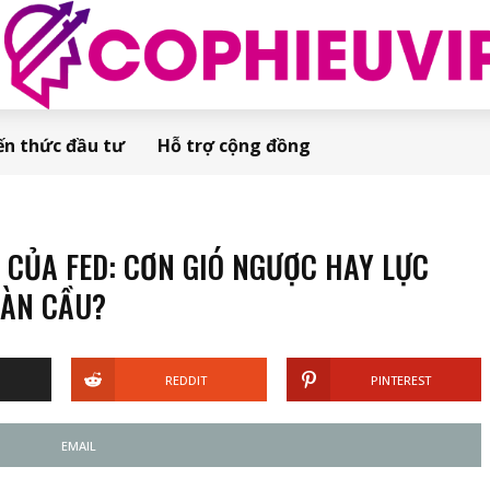
ến thức đầu tư
Hỗ trợ cộng đồng
 CỦA FED: CƠN GIÓ NGƯỢC HAY LỰC
OÀN CẦU?
REDDIT
PINTEREST
EMAIL