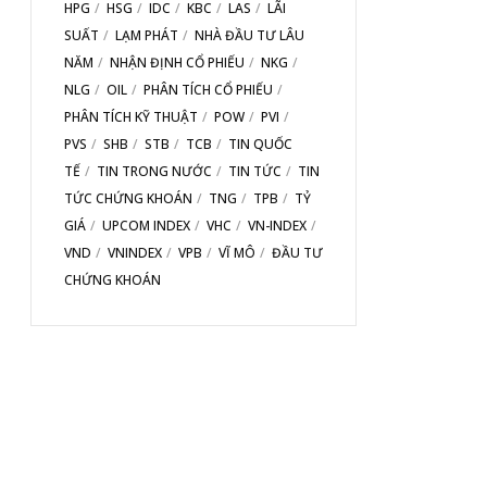
HPG
HSG
IDC
KBC
LAS
LÃI
SUẤT
LẠM PHÁT
NHÀ ĐẦU TƯ LÂU
NĂM
NHẬN ĐỊNH CỔ PHIẾU
NKG
NLG
OIL
PHÂN TÍCH CỔ PHIẾU
PHÂN TÍCH KỸ THUẬT
POW
PVI
PVS
SHB
STB
TCB
TIN QUỐC
TẾ
TIN TRONG NƯỚC
TIN TỨC
TIN
TỨC CHỨNG KHOÁN
TNG
TPB
TỶ
GIÁ
UPCOM INDEX
VHC
VN-INDEX
VND
VNINDEX
VPB
VĨ MÔ
ĐẦU TƯ
CHỨNG KHOÁN