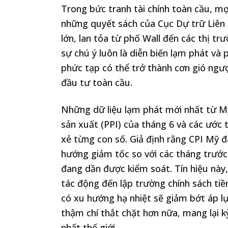
Trong bức tranh tài chính toàn cầu, m
những quyết sách của Cục Dự trữ Liên
lớn, lan tỏa từ phố Wall đến các thị t
sự chú ý luôn là diễn biến lạm phát v
phức tạp có thể trở thành cơn gió ng
đầu tư toàn cầu.
Những dữ liệu lạm phát mới nhất từ Mỹ, 
sản xuất (PPI) của tháng 6 và các ước 
xẻ từng con số. Giả định rằng CPI Mỹ đ
hướng giảm tốc so với các tháng trước 
đang dần được kiểm soát. Tín hiệu này
tác động đến lập trường chính sách ti
có xu hướng hạ nhiệt sẽ giảm bớt áp lự
thậm chí thắt chặt hơn nữa, mang lại 
nhất thế giới.