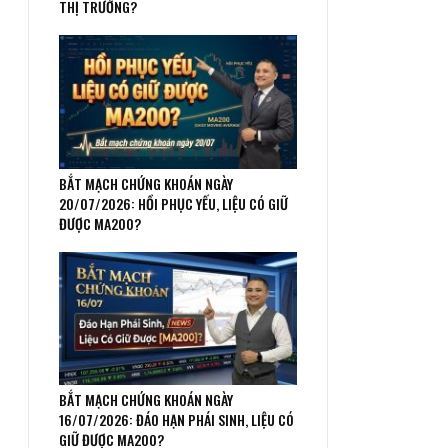
THỊ TRƯỜNG?
BẮT MẠCH CHỨNG KHOÁN NGÀY
20/07/2026: HỒI PHỤC YẾU, LIỆU CÓ GIỮ
ĐƯỢC MA200?
BẮT MẠCH CHỨNG KHOÁN NGÀY
16/07/2026: ĐÁO HẠN PHÁI SINH, LIỆU CÓ
GIỮ ĐƯỢC MA200?