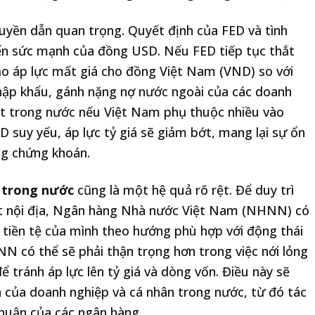
uyền dẫn quan trọng. Quyết định của FED và tình
đến sức mạnh của đồng USD. Nếu FED tiếp tục thắt
tạo áp lực mất giá cho đồng Việt Nam (VND) so với
hập khẩu, gánh nặng nợ nước ngoài của các doanh
hát trong nước nếu Việt Nam phụ thuộc nhiều vào
 suy yếu, áp lực tỷ giá sẽ giảm bớt, mang lại sự ổn
ờng chứng khoán.
t trong nước
cũng là một hệ quả rõ rệt. Để duy trì
hát nội địa, Ngân hàng Nhà nước Việt Nam (NHNN) có
h tiền tệ của mình theo hướng phù hợp với động thái
N có thể sẽ phải thận trọng hơn trong việc nới lỏng
để tránh áp lực lên tỷ giá và dòng vốn. Điều này sẽ
n của doanh nghiệp và cá nhân trong nước, từ đó tác
nhuận của các ngân hàng.