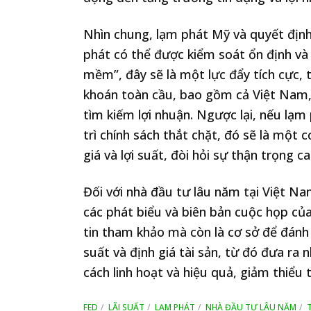
Nhìn chung, lạm phát Mỹ và quyết địn
phát có thể được kiểm soát ổn định và
mềm”, đây sẽ là một lực đẩy tích cực, 
khoán toàn cầu, bao gồm cả Việt Nam, k
tìm kiếm lợi nhuận. Ngược lại, nếu lạm
trì chính sách thắt chặt, đó sẽ là một 
giá và lợi suất, đòi hỏi sự thận trọng c
Đối với nhà đầu tư lâu năm tại Việt Na
các phát biểu và biên bản cuộc họp của
tin tham khảo mà còn là cơ sở để đánh g
suất và định giá tài sản, từ đó đưa r
cách linh hoạt và hiệu quả, giảm thiểu 
FED
LÃI SUẤT
LẠM PHÁT
NHÀ ĐẦU TƯ LÂU NĂM