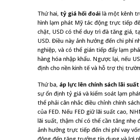
Thứ hai,
tỷ giá hối đoái
là một kênh tr
hình lạm phát Mỹ tác động trực tiếp 
chặt, USD có thể duy trì đà tăng giá, 
USD. Điều này ảnh hưởng đến chi phí n
nghiệp, và có thể gián tiếp đẩy lạm p
hàng hóa nhập khẩu. Ngược lại, nếu USD
định cho nền kinh tế và hỗ trợ thị trư
Thứ ba,
áp lực lên chính sách lãi suấ
sự ổn định tỷ giá và kiểm soát lạm p
thể phải cân nhắc điều chỉnh chính sác
của FED. Nếu FED giữ lãi suất cao, NHN
lãi suất, thậm chí có thể cần tăng nhẹ 
ảnh hưởng trực tiếp đến chi phí vay vố
động đến tăng trưởng tín dụng và lợi 