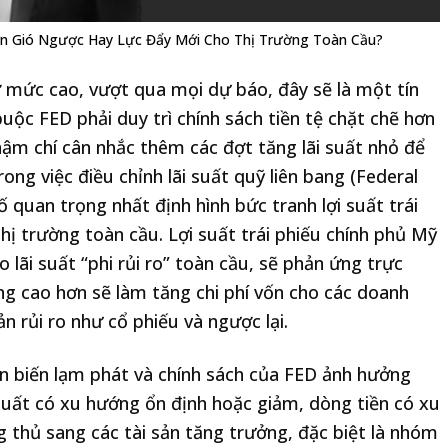
ơn Gió Ngược Hay Lực Đẩy Mới Cho Thị Trường Toàn Cầu?
ở mức cao, vượt qua mọi dự báo, đây sẽ là một tín
buộc FED phải duy trì chính sách tiền tệ chặt chẽ hơn
thậm chí cân nhắc thêm các đợt tăng lãi suất nhỏ để
ong việc điều chỉnh lãi suất quỹ liên bang (Federal
 quan trọng nhất định hình bức tranh lợi suất trái
ị trường toàn cầu. Lợi suất trái phiếu chính phủ Mỹ
 lãi suất “phi rủi ro” toàn cầu, sẽ phản ứng trực
ăng cao hơn sẽ làm tăng chi phí vốn cho các doanh
n rủi ro như cổ phiếu và ngược lại.
ễn biến lạm phát và chính sách của FED ảnh hưởng
i suất có xu hướng ổn định hoặc giảm, dòng tiền có xu
 thủ sang các tài sản tăng trưởng, đặc biệt là nhóm