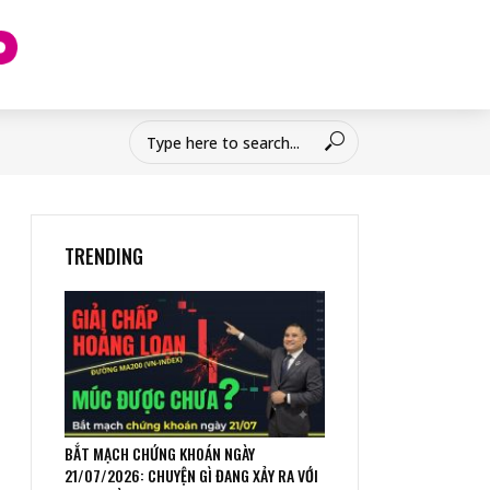
TRENDING
BẮT MẠCH CHỨNG KHOÁN NGÀY
21/07/2026: CHUYỆN GÌ ĐANG XẢY RA VỚI