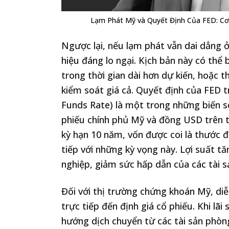
Lạm Phát Mỹ và Quyết Định Của FED: C
Ngược lại, nếu lạm phát vẫn dai dẳng 
hiệu đáng lo ngại. Kịch bản này có thể 
trong thời gian dài hơn dự kiến, hoặc 
kiểm soát giá cả. Quyết định của FED tr
Funds Rate) là một trong những biến số
phiếu chính phủ Mỹ và đồng USD trên th
kỳ hạn 10 năm, vốn được coi là thước đo
tiếp với những kỳ vọng này. Lợi suất t
nghiệp, giảm sức hấp dẫn của các tài sả
Đối với thị trường chứng khoán Mỹ, di
trực tiếp đến định giá cổ phiếu. Khi lã
hướng dịch chuyển từ các tài sản phòng