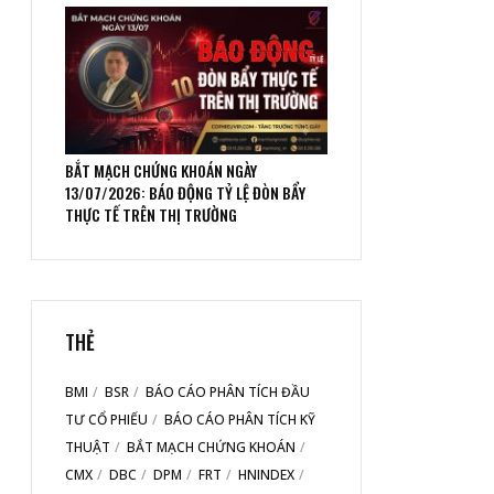
BẮT MẠCH CHỨNG KHOÁN NGÀY
13/07/2026: BÁO ĐỘNG TỶ LỆ ĐÒN BẨY
THỰC TẾ TRÊN THỊ TRƯỜNG
THẺ
BMI
BSR
BÁO CÁO PHÂN TÍCH ĐẦU
TƯ CỔ PHIẾU
BÁO CÁO PHÂN TÍCH KỸ
THUẬT
BẮT MẠCH CHỨNG KHOÁN
CMX
DBC
DPM
FRT
HNINDEX