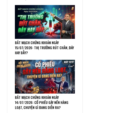
BẮT MẠCH CHỨNG KHOÁN NGÀY
15/07/2026: THỊ TRƯỜNG RÚT CHÂN, ĐÁY
HAY BẪY?
BẮT MẠCH CHỨNG KHOÁN NGÀY
14/07/2026: CỔ PHIẾU GÃY NỀN HÀNG
LOẠT, CHUYỆN GÌ ĐANG DIỄN RA?