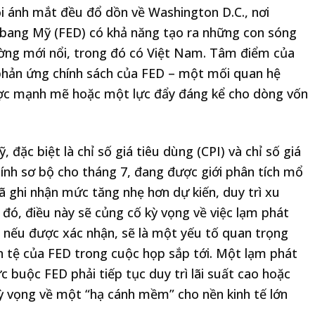
ọi ánh mắt đều đổ dồn về Washington D.C., nơi
 bang Mỹ (FED) có khả năng tạo ra những con sóng
rường mới nổi, trong đó có Việt Nam. Tâm điểm của
à phản ứng chính sách của FED – một mối quan hệ
ược mạnh mẽ hoặc một lực đẩy đáng kể cho dòng vốn
đặc biệt là chỉ số giá tiêu dùng (CPI) và chỉ số giá
tính sơ bộ cho tháng 7, đang được giới phân tích mổ
ã ghi nhận mức tăng nhẹ hơn dự kiến, duy trì xu
đó, điều này sẽ củng cố kỳ vọng về việc lạm phát
, nếu được xác nhận, sẽ là một yếu tố quan trọng
ền tệ của FED trong cuộc họp sắp tới. Một lạm phát
c buộc FED phải tiếp tục duy trì lãi suất cao hoặc
kỳ vọng về một “hạ cánh mềm” cho nền kinh tế lớn