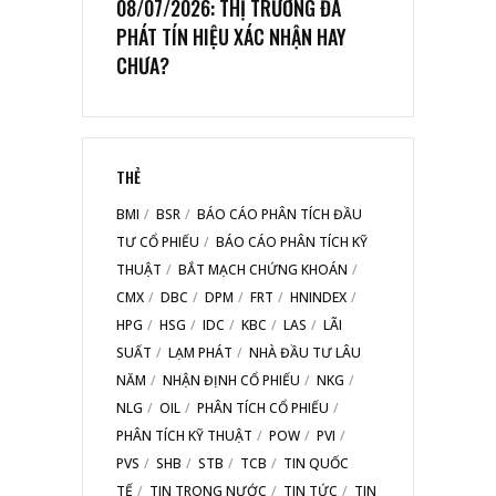
08/07/2026: THỊ TRƯỜNG ĐÃ
PHÁT TÍN HIỆU XÁC NHẬN HAY
CHƯA?
THẺ
BMI
BSR
BÁO CÁO PHÂN TÍCH ĐẦU
TƯ CỔ PHIẾU
BÁO CÁO PHÂN TÍCH KỸ
THUẬT
BẮT MẠCH CHỨNG KHOÁN
CMX
DBC
DPM
FRT
HNINDEX
HPG
HSG
IDC
KBC
LAS
LÃI
SUẤT
LẠM PHÁT
NHÀ ĐẦU TƯ LÂU
NĂM
NHẬN ĐỊNH CỔ PHIẾU
NKG
NLG
OIL
PHÂN TÍCH CỔ PHIẾU
PHÂN TÍCH KỸ THUẬT
POW
PVI
PVS
SHB
STB
TCB
TIN QUỐC
TẾ
TIN TRONG NƯỚC
TIN TỨC
TIN