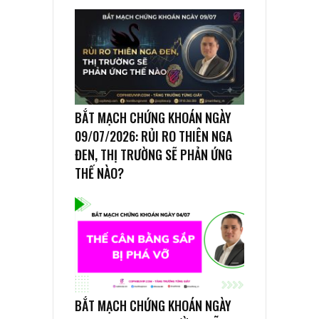
BẮT MẠCH CHỨNG KHOÁN NGÀY
09/07/2026: RỦI RO THIÊN NGA
ĐEN, THỊ TRƯỜNG SẼ PHẢN ỨNG
THẾ NÀO?
BẮT MẠCH CHỨNG KHOÁN NGÀY