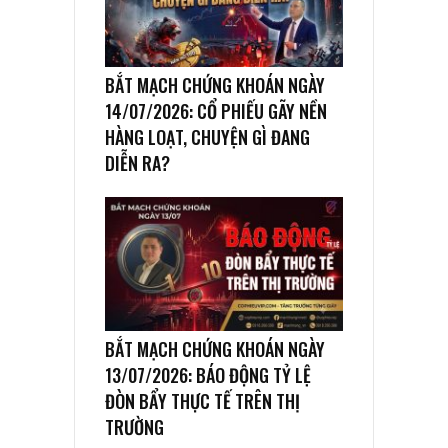
BẮT MẠCH CHỨNG KHOÁN NGÀY
14/07/2026: CỔ PHIẾU GÃY NỀN
HÀNG LOẠT, CHUYỆN GÌ ĐANG
DIỄN RA?
BẮT MẠCH CHỨNG KHOÁN NGÀY
13/07/2026: BÁO ĐỘNG TỶ LỆ
ĐÒN BẨY THỰC TẾ TRÊN THỊ
TRƯỜNG