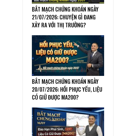
BẮT MẠCH CHỨNG KHOÁN NGÀY
21/07/2026: CHUYỆN GÌ ĐANG
XẢY RA VỚI THỊ TRƯỜNG?
BẮT MẠCH CHỨNG KHOÁN NGÀY
20/07/2026: HỒI PHỤC YẾU, LIỆU
CÓ GIỮ ĐƯỢC MA200?