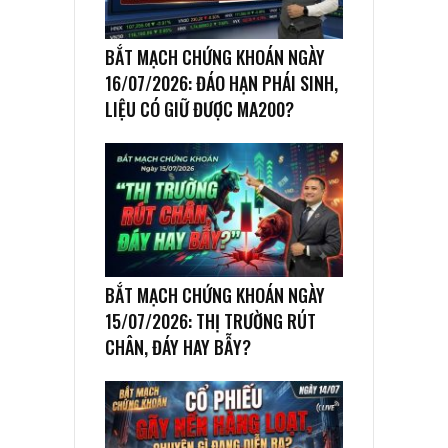
BẮT MẠCH CHỨNG KHOÁN NGÀY
16/07/2026: ĐÁO HẠN PHÁI SINH,
LIỆU CÓ GIỮ ĐƯỢC MA200?
BẮT MẠCH CHỨNG KHOÁN NGÀY
15/07/2026: THỊ TRƯỜNG RÚT
CHÂN, ĐÁY HAY BẪY?