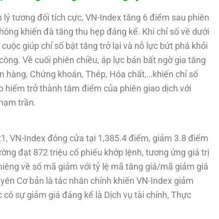
 lý tương đối tích cực, VN-Index tăng 6 điểm sau phiên
hóng khiến đà tăng thu hẹp đáng kể. Khi chỉ số về dưới
uộc giúp chỉ số bật tăng trở lại và nỗ lực bứt phá khỏi
ông. Về cuối phiên chiều, áp lực bán bất ngờ gia tăng
n hàng, Chứng khoán, Thép, Hóa chất,…khiến chỉ số
hiểm trở thành tâm điểm của phiên giao dịch với
chạm trần.
21, VN-Index đóng cửa tại 1,385.4 điểm, giảm 3.8 điểm
ng đạt 872 triệu cổ phiếu khớp lệnh, tương ứng giá trị
ghiêng về số mã giảm với tỷ lệ mã tăng giá/mã giảm giá
yên Cơ bản là tác nhân chính khiến VN-Index giảm
ó sự giảm giá đáng kể là Dịch vụ tài chính, Thực