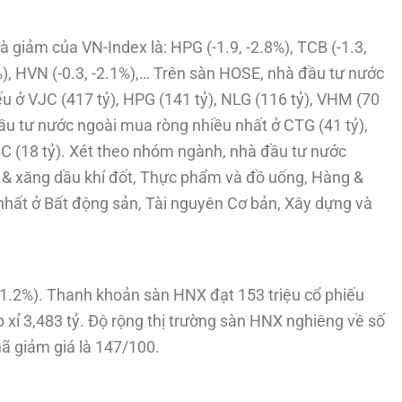
giảm của VN-Index là: HPG (-1.9, -2.8%), TCB (-1.3,
.4%), HVN (-0.3, -2.1%),… Trên sàn HOSE, nhà đầu tư nước
ếu ở VJC (417 tỷ), HPG (141 tỷ), NLG (116 tỷ), VHM (70
 đầu tư nước ngoài mua ròng nhiều nhất ở CTG (41 tỷ),
DHC (18 tỷ). Xét theo nhóm ngành, nhà đầu tư nước
 & xăng dầu khí đốt, Thực phẩm và đồ uống, Hàng &
hất ở Bất động sản, Tài nguyên Cơ bản, Xây dựng và
1.2%). Thanh khoản sàn HNX đạt 153 triệu cổ phiếu
ấp xỉ 3,483 tỷ. Độ rộng thị trường sàn HNX nghiêng về số
mã giảm giá là 147/100.