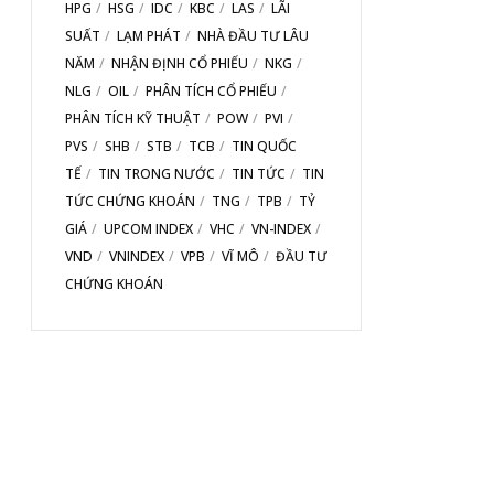
HPG
HSG
IDC
KBC
LAS
LÃI
SUẤT
LẠM PHÁT
NHÀ ĐẦU TƯ LÂU
NĂM
NHẬN ĐỊNH CỔ PHIẾU
NKG
NLG
OIL
PHÂN TÍCH CỔ PHIẾU
PHÂN TÍCH KỸ THUẬT
POW
PVI
PVS
SHB
STB
TCB
TIN QUỐC
TẾ
TIN TRONG NƯỚC
TIN TỨC
TIN
TỨC CHỨNG KHOÁN
TNG
TPB
TỶ
GIÁ
UPCOM INDEX
VHC
VN-INDEX
VND
VNINDEX
VPB
VĨ MÔ
ĐẦU TƯ
CHỨNG KHOÁN