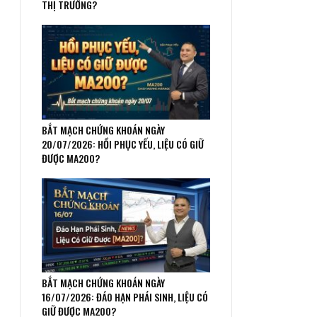
THỊ TRƯỜNG?
BẮT MẠCH CHỨNG KHOÁN NGÀY
20/07/2026: HỒI PHỤC YẾU, LIỆU CÓ GIỮ
ĐƯỢC MA200?
BẮT MẠCH CHỨNG KHOÁN NGÀY
16/07/2026: ĐÁO HẠN PHÁI SINH, LIỆU CÓ
GIỮ ĐƯỢC MA200?