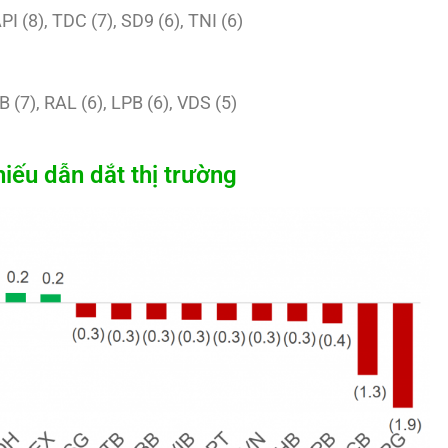
PI (8), TDC (7), SD9 (6), TNI (6)
B (7), RAL (6), LPB (6), VDS (5)
ếu dẫn dắt thị trường