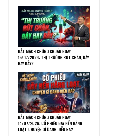
BẮT MẠCH CHỨNG KHOÁN NGÀY
15/07/2026: THỊ TRƯỜNG RÚT CHÂN, ĐÁY
HAY BẪY?
BẮT MẠCH CHỨNG KHOÁN NGÀY
14/07/2026: CỔ PHIẾU GÃY NỀN HÀNG
LOẠT, CHUYỆN GÌ ĐANG DIỄN RA?