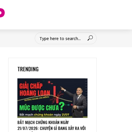
TRENDING
BẮT MẠCH CHỨNG KHOÁN NGÀY
21/07/2026: CHUYỆN GÌ ĐANG XẢY RA VỚI