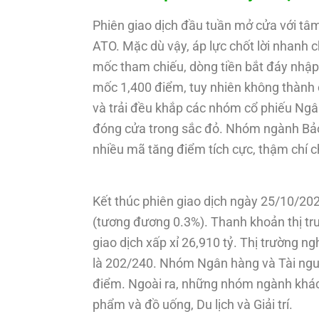
Phiên giao dịch đầu tuần mở cửa với tâm
ATO. Mặc dù vậy, áp lực chốt lời nhanh c
mốc tham chiếu, dòng tiền bắt đáy nhập c
mốc 1,400 điểm, tuy nhiên không thành c
và trải đều khắp các nhóm cổ phiếu Ngâ
đóng cửa trong sắc đỏ. Nhóm ngành Bảo 
nhiều mã tăng điểm tích cực, thậm chí 
Kết thúc phiên giao dịch ngày 25/10/20
(tương đương 0.3%). Thanh khoản thị trườ
giao dịch xấp xỉ 26,910 tỷ. Thị trường n
là 202/240. Nhóm Ngân hàng và Tài ngu
điểm. Ngoài ra, những nhóm ngành khác c
phẩm và đồ uống, Du lịch và Giải trí.