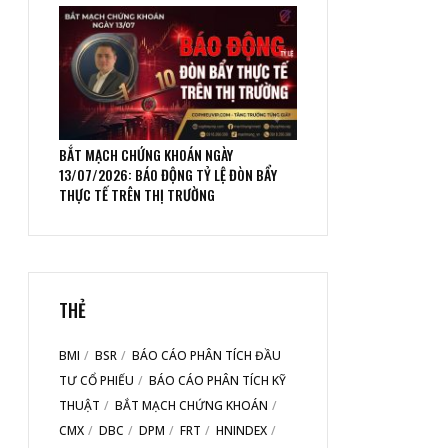
BẮT MẠCH CHỨNG KHOÁN NGÀY
13/07/2026: BÁO ĐỘNG TỶ LỆ ĐÒN BẨY
THỰC TẾ TRÊN THỊ TRƯỜNG
THẺ
BMI
BSR
BÁO CÁO PHÂN TÍCH ĐẦU
TƯ CỔ PHIẾU
BÁO CÁO PHÂN TÍCH KỸ
THUẬT
BẮT MẠCH CHỨNG KHOÁN
CMX
DBC
DPM
FRT
HNINDEX