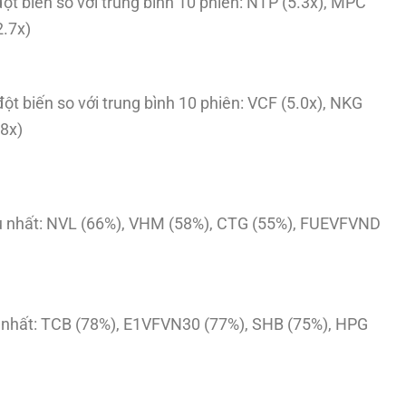
đột biến so với trung bình 10 phiên: NTP (5.3x), MPC
2.7x)
đột biến so với trung bình 10 phiên: VCF (5.0x), NKG
.8x)
u nhất: NVL (66%), VHM (58%), CTG (55%), FUEVFVND
 nhất: TCB (78%), E1VFVN30 (77%), SHB (75%), HPG