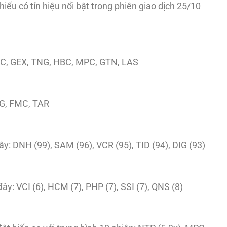
hiếu có tín hiệu nổi bật trong phiên giao dịch 25/10
NNC, GEX, TNG, HBC, MPC, GTN, LAS
KG, FMC, TAR
y: DNH (99), SAM (96), VCR (95), TID (94), DIG (93)
y: VCI (6), HCM (7), PHP (7), SSI (7), QNS (8)