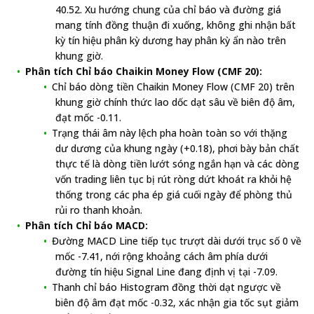
40.52. Xu hướng chung của chỉ báo và đường giá
mang tính đồng thuận đi xuống, không ghi nhận bất
kỳ tín hiệu phân kỳ dương hay phân kỳ ẩn nào trên
khung giờ.
Phân tích Chỉ báo Chaikin Money Flow (CMF 20):
Chỉ báo dòng tiền Chaikin Money Flow (CMF 20) trên
khung giờ chính thức lao dốc dạt sâu về biên độ âm,
đạt mốc -0.11.
Trạng thái âm này lệch pha hoàn toàn so với thặng
dư dương của khung ngày (+0.18), phơi bày bản chất
thực tế là dòng tiền lướt sóng ngắn hạn và các dòng
vốn trading liên tục bị rút ròng dứt khoát ra khỏi hệ
thống trong các pha ép giá cuối ngày để phòng thủ
rủi ro thanh khoản.
Phân tích Chỉ báo MACD:
Đường MACD Line tiếp tục trượt dài dưới trục số 0 về
mốc -7.41, nới rộng khoảng cách âm phía dưới
đường tín hiệu Signal Line đang định vị tại -7.09.
Thanh chỉ báo Histogram đồng thời dạt ngược về
biên độ âm đạt mốc -0.32, xác nhận gia tốc sụt giảm