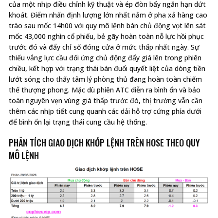
của một nhịp điều chỉnh kỹ thuật và ép đòn bẩy ngắn hạn dứt
khoát. Điểm nhấn định lượng lớn nhất nằm ở pha xả hàng cao
trào sau mốc 14h00 với quy mô lệnh bán chủ động vọt lên sát
mốc 43,000 nghìn cổ phiếu, bẻ gãy hoàn toàn nỗ lực hồi phục
trước đó và đẩy chỉ số đóng cửa ở mức thấp nhất ngày. Sự
thiếu vắng lực cầu đối ứng chủ động đẩy giá lên trong phiên
chiều, kết hợp với trạng thái bán đuổi quyết liệt của dòng tiền
lướt sóng cho thấy tâm lý phòng thủ đang hoàn toàn chiếm
thế thượng phong. Mặc dù phiên ATC diễn ra bình ổn và bảo
toàn nguyên vẹn vùng giá thấp trước đó, thị trường vẫn cần
thêm các nhịp tiết cung quanh các dải hỗ trợ cứng phía dưới
để bình ổn lại trạng thái cung cầu hệ thống.
PHÂN TÍCH GIAO DỊCH KHỚP LỆNH TRÊN HOSE THEO QUY
MÔ LỆNH