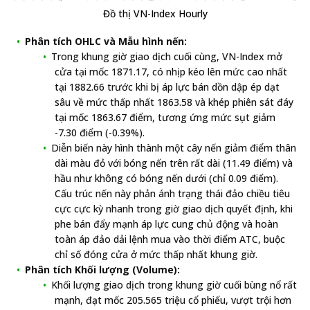
Đồ thị VN-Index Hourly
Phân tích OHLC và Mẫu hình nến:
Trong khung giờ giao dịch cuối cùng, VN-Index mở
cửa tại mốc 1871.17, có nhịp kéo lên mức cao nhất
tại 1882.66 trước khi bị áp lực bán dồn dập ép dạt
sâu về mức thấp nhất 1863.58 và khép phiên sát đáy
tại mốc 1863.67 điểm, tương ứng mức sụt giảm
-7.30 điểm (-0.39%).
Diễn biến này hình thành một cây nến giảm điểm thân
dài màu đỏ với bóng nến trên rất dài (11.49 điểm) và
hầu như không có bóng nến dưới (chỉ 0.09 điểm).
Cấu trúc nến này phản ánh trạng thái đảo chiều tiêu
cực cực kỳ nhanh trong giờ giao dịch quyết định, khi
phe bán đẩy mạnh áp lực cung chủ động và hoàn
toàn áp đảo dải lệnh mua vào thời điểm ATC, buộc
chỉ số đóng cửa ở mức thấp nhất khung giờ.
Phân tích Khối lượng (Volume):
Khối lượng giao dịch trong khung giờ cuối bùng nổ rất
mạnh, đạt mốc 205.565 triệu cổ phiếu, vượt trội hơn