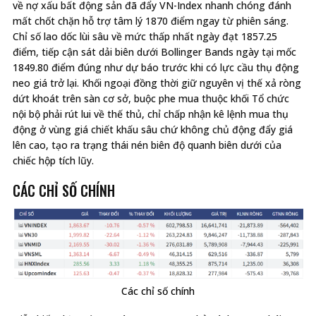
về nợ xấu bất động sản đã đẩy VN-Index nhanh chóng đánh
mất chốt chặn hỗ trợ tâm lý 1870 điểm ngay từ phiên sáng.
Chỉ số lao dốc lùi sâu về mức thấp nhất ngày đạt 1857.25
điểm, tiếp cận sát dải biên dưới Bollinger Bands ngày tại mốc
1849.80 điểm đúng như dự báo trước khi có lực cầu thụ động
neo giá trở lại. Khối ngoại đồng thời giữ nguyên vị thế xả ròng
dứt khoát trên sàn cơ sở, buộc phe mua thuộc khối Tổ chức
nội bộ phải rút lui về thế thủ, chỉ chấp nhận kê lệnh mua thụ
động ở vùng giá chiết khấu sâu chứ không chủ động đẩy giá
lên cao, tạo ra trạng thái nén biên độ quanh biên dưới của
chiếc hộp tích lũy.
CÁC CHỈ SỐ CHÍNH
Các chỉ số chính