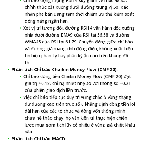
Chỉ báo động lượng RSI14 suy giảm về mốc 48.85,
chính thức cắt xuống dưới đường trung vị 50, xác
nhận phe bán đang tạm thời chiếm ưu thế kiểm soát
động năng ngắn hạn.
Xét vị trí tương đối, đường RSI14 vận hành dốc xuống
phía dưới đường EMA9 của RSI tại 56.58 và đường
WMA45 của RSI tại 61.79. Chuyển động giữa chỉ báo
và đường giá mang tính đồng điệu, không xuất hiện
tín hiệu phân kỳ hay phân kỳ ẩn nào trên khung đồ
thị.
Phân tích Chỉ báo Chaikin Money Flow (CMF 20):
Chỉ báo dòng tiền Chaikin Money Flow (CMF 20) đạt
giá trị +0.18, chỉ hạ nhiệt nhẹ so với thông số +0.21
của phiên giao dịch liền trước.
Việc chỉ báo tiếp tục duy trì vững chắc ở vùng thặng
dư dương cao trên trục số 0 khẳng định dòng tiền lõi
dài hạn của các tổ chức và dòng vốn thông minh
chưa hề tháo chạy, họ vẫn kiên trì thực hiện chiến
lược mua gom tích lũy cổ phiếu ở vùng giá chiết khấu
sâu.
Phân tích Chỉ báo MACD: