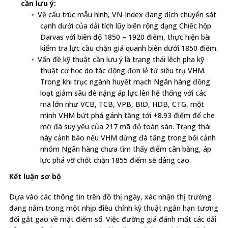
cần lưu ý:
Về cấu trúc mẫu hình, VN-Index đang dịch chuyển sát
cạnh dưới của dải tích lũy biên rộng dạng Chiếc hộp
Darvas với biên độ 1850 – 1920 điểm, thực hiện bài
kiểm tra lực cầu chặn giá quanh biên dưới 1850 điểm.
Vấn đề kỹ thuật cần lưu ý là trạng thái lệch pha kỹ
thuật cơ học do tác động đơn lẻ từ siêu trụ VHM.
Trong khi trục ngành huyết mạch Ngân hàng đồng
loạt giảm sâu đè nặng áp lực lên hệ thống với các
mã lớn như VCB, TCB, VPB, BID, HDB, CTG, một
mình VHM bứt phá gánh tăng tới +8.93 điểm để che
mờ đà suy yếu của 217 mã đỏ toàn sàn. Trạng thái
này cảnh báo nếu VHM dừng đà tăng trong bối cảnh
nhóm Ngân hàng chưa tìm thấy điểm cân bằng, áp
lực phá vỡ chốt chặn 1855 điểm sẽ dâng cao.
Kết luận sơ bộ
Dựa vào các thông tin trên đồ thị ngày, xác nhận thị trường
đang nằm trong một nhịp điều chỉnh kỹ thuật ngắn hạn tương
đối gắt gao về mặt điểm số. Việc đường giá đánh mất các dải