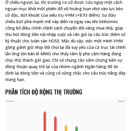
Ở chiều ngược lại, thị trường cơ sở được cứu nguy một cách
ngoạn mục khỏi một phiên đổ vỡ hoảng loạn nhờ vào lực kéo
cô đặc, dứt khoát của siêu trụ VHM (+8.93 điểm). Sự đảo
chiều bứt phá mạnh mẽ này diễn ra ngay sau khi Vinhomes
công bố điều chỉnh chính sách chuyển đổi vàng mua nhà, giúp
thu hút dòng tiền nội nhập cuộc và cân giữ lại cấu trúc điểm số
kỹ thuật cho toàn sàn HOSE. Mặc dù vậy, việc một mình VHM
gồng gánh giữ nhịp đối chọi lại đà suy yếu của cả trục tài chính
lẫn ông lớn bán lẻ MWG cho thấy tâm lý phe cầm hàng đang
chịu thử thách gắt gao. Chỉ số chung cần sớm chứng kiến sự
đồng thuận quay trở lại của nhóm ngành Ngân hàng để ổn
định lại dòng tiền và củng cố vững chắc cho cấu trúc nâng đáy
trung hạn.
PHÂN TÍCH ĐỘ RỘNG THỊ TRƯỜNG