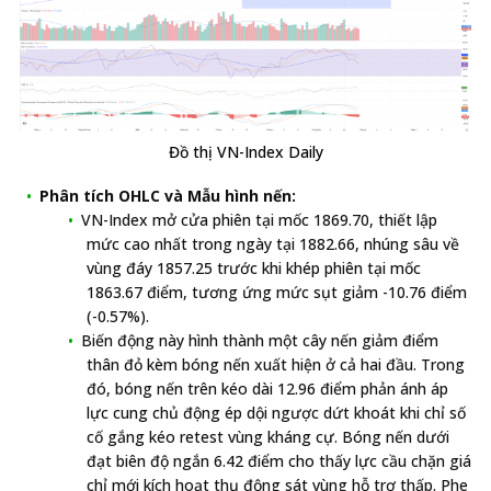
Đồ thị VN-Index Daily
Phân tích OHLC và Mẫu hình nến:
VN-Index mở cửa phiên tại mốc 1869.70, thiết lập
mức cao nhất trong ngày tại 1882.66, nhúng sâu về
vùng đáy 1857.25 trước khi khép phiên tại mốc
1863.67 điểm, tương ứng mức sụt giảm -10.76 điểm
(-0.57%).
Biến động này hình thành một cây nến giảm điểm
thân đỏ kèm bóng nến xuất hiện ở cả hai đầu. Trong
đó, bóng nến trên kéo dài 12.96 điểm phản ánh áp
lực cung chủ động ép dội ngược dứt khoát khi chỉ số
cố gắng kéo retest vùng kháng cự. Bóng nến dưới
đạt biên độ ngắn 6.42 điểm cho thấy lực cầu chặn giá
chỉ mới kích hoạt thụ động sát vùng hỗ trợ thấp. Phe