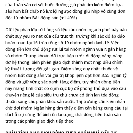
của toàn sàn cơ sở, buộc đường giá phải tìm kiếm điểm tựa
sâu hơn bất chấp nỗ lực lội ngược dòng giữ nhịp vô cùng đơn
độc từ nhóm Bất động sản (+1.49%).
Dữ liệu phân lớp từ bảng số liệu các nhóm ngành phơi bày bản
chất suy yếu rõ nét của cấu trúc thị trường khi sắc đỏ áp đảo
hoàn toàn tại 16 trên tổng số 19 nhóm ngành kinh tế. Việc
dòng tiền lớn chủ động rút lui tại nhóm ngành vua Ngân hàng
và nhóm Chứng khoán đã trực tiếp tước đi động năng nâng
đỡ hệ thống, biến phiên giao dịch thành một nhịp điều chỉnh
kỹ thuật tương đối gắt gao. Điểm sáng duy nhất thuộc về
nhóm Bất động sản với giá trị khớp lệnh đạt hơn 3.55 nghìn tỷ
đồng và giữ vững sắc xanh tăng điểm, tuy nhiên dòng tiền
này mang tính chất co cụm cục bộ để phòng thủ dựa vào câu
chuyện riêng lẻ của siêu trụ chứ chưa có tính lan tỏa đồng
thuận sang các phân khúc sản xuất. Thị trường cần kiên nhẫn
chờ đợi nhóm Ngân hàng tìm thấy điểm cân bằng cung cầu tại
dải hỗ trợ cứng để bình ổn lại trạng thái dòng tiền toàn sàn
trong các phiên giao dịch tiếp theo.