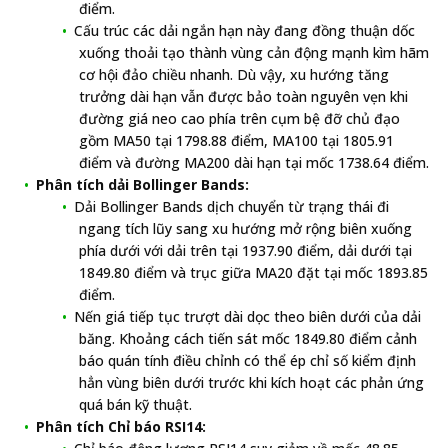
điểm.
Cấu trúc các dải ngắn hạn này đang đồng thuận dốc
xuống thoải tạo thành vùng cản động mạnh kìm hãm
cơ hội đảo chiều nhanh. Dù vậy, xu hướng tăng
trưởng dài hạn vẫn được bảo toàn nguyên vẹn khi
đường giá neo cao phía trên cụm bệ đỡ chủ đạo
gồm MA50 tại 1798.88 điểm, MA100 tại 1805.91
điểm và đường MA200 dài hạn tại mốc 1738.64 điểm.
Phân tích dải Bollinger Bands:
Dải Bollinger Bands dịch chuyển từ trạng thái đi
ngang tích lũy sang xu hướng mở rộng biên xuống
phía dưới với dải trên tại 1937.90 điểm, dải dưới tại
1849.80 điểm và trục giữa MA20 đặt tại mốc 1893.85
điểm.
Nến giá tiếp tục trượt dài dọc theo biên dưới của dải
băng. Khoảng cách tiến sát mốc 1849.80 điểm cảnh
báo quán tính điều chỉnh có thể ép chỉ số kiểm định
hẳn vùng biên dưới trước khi kích hoạt các phản ứng
quá bán kỹ thuật.
Phân tích Chỉ báo RSI14: