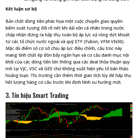
Kết luận sơ bộ
Bản chất dòng tiền phác họa một cuộc chuyển giao quyền
kiểm soát tương đối rõ nét khi dải vốn cá nhân trong nước
chấp nhận đứng ra hấp thụ toàn bộ áp lực xả ròng dứt khoát
từ các tổ chức nước ngoài và quỹ ETF (Fubon, VFM VN30).
Mặc dù điểm số cơ sở chịu áp lực điều chỉnh, cấu trúc này
mang tính chất ép đòn bẩy ngắn hạn và cơ cấu danh mục nội
khối của các dòng tiền lớn thông qua các deal thỏa thuận quy
mô tại VJC, VSC và GEE chứ không xuất hiện yếu tố bán tháo
hoảng loạn. Thị trường cần thêm thời gian tích lũy để hấp thụ
hết lượng hàng cơ cấu trước khi định hình xu hướng mới.
3. Tín hiệu Smart Trading