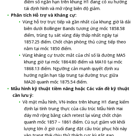
điểm số ngắn hạn trên khung H1 đang có xu hướng
tái định hình và mở rộng biên độ giảm.
Phân tích Hỗ trợ và Kháng cự:
Vùng hỗ trợ trực tiếp và gần nhất của khung giờ là dải
biên dưới Bollinger Bands tương ứng mốc 1858.58
điểm, trùng tụ sát vùng đáy thấp nhất ngày tại
1857.25 điểm. Chốt chặn phòng thủ cứng tiếp theo
nằm tại mốc 1850 điểm.
Vùng kháng cự trước mắt của chỉ số là đường MA5
khung giờ tại mốc 1864.80 điểm và MA10 tại mốc
1868.13 điểm. Ngưỡng cản mạnh quyết định xu
hướng ngắn hạn tập trung tại đường trục giữa
MA20 quanh mốc 1875.54 điểm.
Mẫu hình kỹ thuật tiềm năng hoặc Các vấn đề kỹ thuật
cần lưu ý:
Về mặt mẫu hình, VN-Index trên khung H1 đang kiểm
định lại tính trung thực của cấu trúc Mẫu hình Hai
đáy mở rộng bằng cách retest lại vùng chốt chặn
quanh mốc 1857 – 1861 điểm. Cú sụt giảm với khối
lượng lớn ở giờ cuối đang đặt cấu trúc phục hồi này
vào trạng thái chịu thử thách cực kỳ gắt gao.