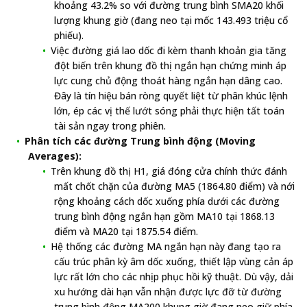
khoảng 43.2% so với đường trung bình SMA20 khối
lượng khung giờ (đang neo tại mốc 143.493 triệu cổ
phiếu).
Việc đường giá lao dốc đi kèm thanh khoản gia tăng
đột biến trên khung đồ thị ngắn hạn chứng minh áp
lực cung chủ động thoát hàng ngắn hạn dâng cao.
Đây là tín hiệu bán ròng quyết liệt từ phân khúc lệnh
lớn, ép các vị thế lướt sóng phải thực hiện tất toán
tài sản ngay trong phiên.
Phân tích các đường Trung bình động (Moving
Averages):
Trên khung đồ thị H1, giá đóng cửa chính thức đánh
mất chốt chặn của đường MA5 (1864.80 điểm) và nới
rộng khoảng cách dốc xuống phía dưới các đường
trung bình động ngắn hạn gồm MA10 tại 1868.13
điểm và MA20 tại 1875.54 điểm.
Hệ thống các đường MA ngắn hạn này đang tạo ra
cấu trúc phân kỳ âm dốc xuống, thiết lập vùng cản áp
lực rất lớn cho các nhịp phục hồi kỹ thuật. Dù vậy, dải
xu hướng dài hạn vẫn nhận được lực đỡ từ đường
trung bình động MA200 khung giờ đang neo giữ phía