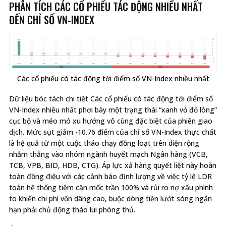
PHÂN TÍCH CÁC CỔ PHIẾU TÁC ĐỘNG NHIỀU NHẤT
ĐẾN CHỈ SỐ VN-INDEX
Các cổ phiếu có tác động tới điểm số VN-Index nhiều nhất
Dữ liệu bóc tách chi tiết Các cổ phiếu có tác động tới điểm số
VN-Index nhiều nhất phơi bày một trạng thái “xanh vỏ đỏ lòng”
cục bộ và méo mó xu hướng vô cùng đặc biệt của phiên giao
dịch. Mức sụt giảm -10.76 điểm của chỉ số VN-Index thực chất
là hệ quả từ một cuộc tháo chạy đồng loạt trên diện rộng
nhắm thẳng vào nhóm ngành huyết mạch Ngân hàng (VCB,
TCB, VPB, BID, HDB, CTG). Áp lực xả hàng quyết liệt này hoàn
toàn đồng điệu với các cảnh báo định lượng về việc tỷ lệ LDR
toàn hệ thống tiệm cận mốc trần 100% và rủi ro nợ xấu phình
to khiến chi phí vốn dâng cao, buộc dòng tiền lướt sóng ngắn
hạn phải chủ động tháo lui phòng thủ.