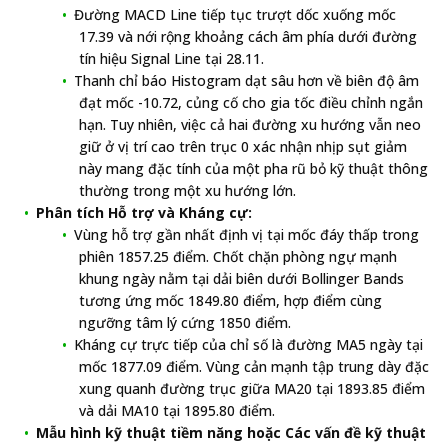
Đường MACD Line tiếp tục trượt dốc xuống mốc
17.39 và nới rộng khoảng cách âm phía dưới đường
tín hiệu Signal Line tại 28.11.
Thanh chỉ báo Histogram dạt sâu hơn về biên độ âm
đạt mốc -10.72, củng cố cho gia tốc điều chỉnh ngắn
hạn. Tuy nhiên, việc cả hai đường xu hướng vẫn neo
giữ ở vị trí cao trên trục 0 xác nhận nhịp sụt giảm
này mang đặc tính của một pha rũ bỏ kỹ thuật thông
thường trong một xu hướng lớn.
Phân tích Hỗ trợ và Kháng cự:
Vùng hỗ trợ gần nhất định vị tại mốc đáy thấp trong
phiên 1857.25 điểm. Chốt chặn phòng ngự mạnh
khung ngày nằm tại dải biên dưới Bollinger Bands
tương ứng mốc 1849.80 điểm, hợp điểm cùng
ngưỡng tâm lý cứng 1850 điểm.
Kháng cự trực tiếp của chỉ số là đường MA5 ngày tại
mốc 1877.09 điểm. Vùng cản mạnh tập trung dày đặc
xung quanh đường trục giữa MA20 tại 1893.85 điểm
và dải MA10 tại 1895.80 điểm.
Mẫu hình kỹ thuật tiềm năng hoặc Các vấn đề kỹ thuật