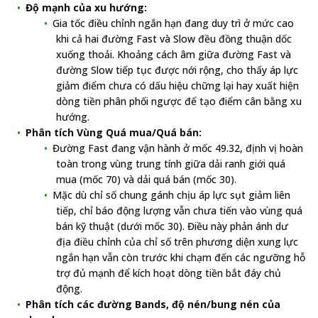
Độ mạnh của xu hướng:
Gia tốc điều chỉnh ngắn hạn đang duy trì ở mức cao
khi cả hai đường Fast và Slow đều đồng thuận dốc
xuống thoải. Khoảng cách âm giữa đường Fast và
đường Slow tiếp tục được nới rộng, cho thấy áp lực
giảm điểm chưa có dấu hiệu chững lại hay xuất hiện
dòng tiền phân phối ngược để tạo điểm cân bằng xu
hướng.
Phân tích Vùng Quá mua/Quá bán:
Đường Fast đang vận hành ở mốc 49.32, định vị hoàn
toàn trong vùng trung tính giữa dải ranh giới quá
mua (mốc 70) và dải quá bán (mốc 30).
Mặc dù chỉ số chung gánh chịu áp lực sụt giảm liên
tiếp, chỉ báo động lượng vẫn chưa tiến vào vùng quá
bán kỹ thuật (dưới mốc 30). Điều này phản ánh dư
địa điều chỉnh của chỉ số trên phương diện xung lực
ngắn hạn vẫn còn trước khi chạm đến các ngưỡng hỗ
trợ đủ mạnh để kích hoạt dòng tiền bắt đáy chủ
động.
Phân tích các đường Bands, độ nén/bung nén của