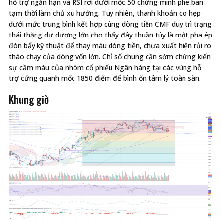
hỗ trợ ngắn hạn và RSI rơi dưới mốc 50 chứng minh phe bán
tạm thời làm chủ xu hướng. Tuy nhiên, thanh khoản co hẹp
dưới mức trung bình kết hợp cùng dòng tiền CMF duy trì trạng
thái thặng dư dương lớn cho thấy đây thuần túy là một pha ép
đòn bẩy kỹ thuật để thay máu dòng tiền, chưa xuất hiện rủi ro
tháo chạy của dòng vốn lớn. Chỉ số chung cần sớm chứng kiến
sự cầm máu của nhóm cổ phiếu Ngân hàng tại các vùng hỗ
trợ cứng quanh mốc 1850 điểm để bình ổn tâm lý toàn sàn.
Khung giờ