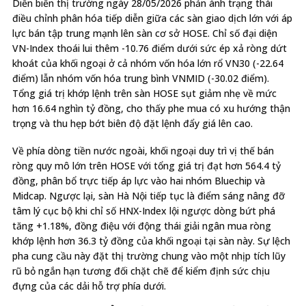
Diễn biến thị trường ngày 28/05/2026 phản ánh trạng thái
điều chỉnh phân hóa tiếp diễn giữa các sàn giao dịch lớn với áp
lực bán tập trung mạnh lên sàn cơ sở HOSE. Chỉ số đại diện
VN-Index thoái lui thêm -10.76 điểm dưới sức ép xả ròng dứt
khoát của khối ngoại ở cả nhóm vốn hóa lớn rổ VN30 (-22.64
điểm) lẫn nhóm vốn hóa trung bình VNMID (-30.02 điểm).
Tổng giá trị khớp lệnh trên sàn HOSE sụt giảm nhẹ về mức
hơn 16.64 nghìn tỷ đồng, cho thấy phe mua có xu hướng thận
trọng và thu hẹp bớt biên độ đặt lệnh đẩy giá lên cao.
Về phía dòng tiền nước ngoài, khối ngoại duy trì vị thế bán
ròng quy mô lớn trên HOSE với tổng giá trị đạt hơn 564.4 tỷ
đồng, phân bổ trực tiếp áp lực vào hai nhóm Bluechip và
Midcap. Ngược lại, sàn Hà Nội tiếp tục là điểm sáng nâng đỡ
tâm lý cục bộ khi chỉ số HNX-Index lội ngược dòng bứt phá
tăng +1.18%, đồng điệu với động thái giải ngân mua ròng
khớp lệnh hơn 36.3 tỷ đồng của khối ngoại tại sàn này. Sự lệch
pha cung cầu này đặt thị trường chung vào một nhịp tích lũy
rũ bỏ ngắn hạn tương đối chặt chẽ để kiểm định sức chịu
đựng của các dải hỗ trợ phía dưới.