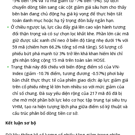
-5% đến -3% và 10 mã giảm từ -7% đến -5%). Sự dịch
chuyển dòng tiền sang các cột giảm giá sâu hơn cho thấy
bên bán đang chủ động hạ giá kỳ vọng để thực hiện tất
toán danh mục hoặc hạ tỷ trọng đòn bẩy ngắn hạn.
Ở chiều ngược lại, lực cầu đẩy giá lên cao vận hành tương
đối thận trọng và có sự chọn lọc khắt khe. Phần lớn các mã
giữ được sắc xanh chỉ neo ở biên độ tăng nhẹ dưới 1% với
59 mã (chiếm hơn 66.2% tổng số mã tăng). Số lượng cổ
phiếu bứt phá mạnh từ 3% trở lên khá khan hiếm khi chỉ
ghi nhận tổng cộng 15 mã trên toàn sàn HOSE.
Trạng thái này đối chiếu với biến động điểm số của VN-
Index (giảm -10.76 điểm, tương đương -0.57%) phơi bày
bản chất thực thực tế của phiên giao dịch: áp lực giảm giá
trên cổ phiếu riêng lẻ lớn hơn nhiều so với mức giảm của
chỉ số chung. Đà suy yếu diện rộng của 217 mã đỏ đã bị
che mờ một phần bởi lực kéo cơ học tập trung tại siêu trụ
VHM, tạo ra hiện tượng lệch pha giữa điểm số kỹ thuật và
cấu trúc phân bổ dòng tiền cơ sở.
Kết luận sơ bộ
Dữ liệu thống kê số lượng cổ phiếu tăng giảm trong phiên