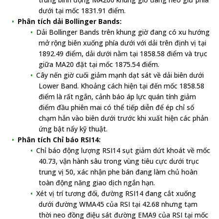
dưới tại mốc 1831.91 điểm.
Phân tích dải Bollinger Bands:
Dải Bollinger Bands trên khung giờ đang có xu hướng
mở rộng biên xuống phía dưới với dải trên định vị tại
1892.49 điểm, dải dưới nằm tại 1858.58 điểm và trục
giữa MA20 đặt tại mốc 1875.54 điểm.
Cây nến giờ cuối giảm mạnh dạt sát về dải biên dưới
Lower Band. Khoảng cách hiện tại đến mốc 1858.58
điểm là rất ngắn, cảnh báo áp lực quán tính giảm
điểm đầu phiên mai có thể tiếp diễn để ép chỉ số
chạm hẳn vào biên dưới trước khi xuất hiện các phản
ứng bật nẩy kỹ thuật.
Phân tích Chỉ báo RSI14:
Chỉ báo động lượng RSI14 sụt giảm dứt khoát về mốc
40.73, vận hành sâu trong vùng tiêu cực dưới trục
trung vị 50, xác nhận phe bán đang làm chủ hoàn
toàn động năng giao dịch ngắn hạn.
Xét vị trí tương đối, đường RSI14 đang cắt xuống
dưới đường WMA45 của RSI tại 42.68 nhưng tạm
thời neo đồng điệu sát đường EMA9 của RSI tại mốc