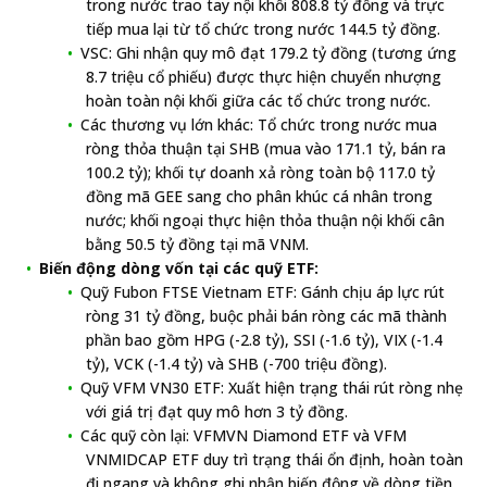
trong nước trao tay nội khối 808.8 tỷ đồng và trực
tiếp mua lại từ tổ chức trong nước 144.5 tỷ đồng.
VSC: Ghi nhận quy mô đạt 179.2 tỷ đồng (tương ứng
8.7 triệu cổ phiếu) được thực hiện chuyển nhượng
hoàn toàn nội khối giữa các tổ chức trong nước.
Các thương vụ lớn khác: Tổ chức trong nước mua
ròng thỏa thuận tại SHB (mua vào 171.1 tỷ, bán ra
100.2 tỷ); khối tự doanh xả ròng toàn bộ 117.0 tỷ
đồng mã GEE sang cho phân khúc cá nhân trong
nước; khối ngoại thực hiện thỏa thuận nội khối cân
bằng 50.5 tỷ đồng tại mã VNM.
Biến động dòng vốn tại các quỹ ETF:
Quỹ Fubon FTSE Vietnam ETF: Gánh chịu áp lực rút
ròng 31 tỷ đồng, buộc phải bán ròng các mã thành
phần bao gồm HPG (-2.8 tỷ), SSI (-1.6 tỷ), VIX (-1.4
tỷ), VCK (-1.4 tỷ) và SHB (-700 triệu đồng).
Quỹ VFM VN30 ETF: Xuất hiện trạng thái rút ròng nhẹ
với giá trị đạt quy mô hơn 3 tỷ đồng.
Các quỹ còn lại: VFMVN Diamond ETF và VFM
VNMIDCAP ETF duy trì trạng thái ổn định, hoàn toàn
đi ngang và không ghi nhận biến động về dòng tiền.