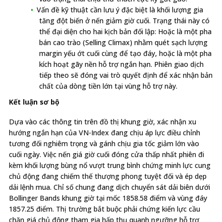
Vấn đề kỹ thuật cần lưu ý đặc biệt là khối lượng gia
tăng đột biến ở nến giảm giờ cuối. Trạng thái này có
thể đại diện cho hai kịch bản đối lập: Hoặc là một pha
bán cao trào (Selling Climax) nhằm quét sạch lượng
margin yếu ớt cuối cùng để tạo đáy, hoặc là một pha
kích hoạt gãy nền hỗ trợ ngắn hạn. Phiên giao dịch
tiếp theo sẽ đóng vai trò quyết định để xác nhận bản
chất của dòng tiền lớn tại vùng hỗ trợ này.
Kết luận sơ bộ
Dựa vào các thông tin trên đồ thị khung giờ, xác nhận xu
hướng ngắn hạn của VN-Index đang chịu áp lực điều chỉnh
tương đối nghiêm trọng và gánh chịu gia tốc giảm lớn vào
cuối ngày. Việc nến giá giờ cuối đóng cửa thấp nhất phiên đi
kèm khối lượng bùng nổ vượt trung bình chứng minh lực cung
chủ động đang chiếm thế thượng phong tuyệt đối và ép dẹp
dải lệnh mua. Chỉ số chung đang dịch chuyển sát dải biên dưới
Bollinger Bands khung giờ tại mốc 1858.58 điểm và vùng đáy
1857.25 điểm. Thị trường bắt buộc phải chứng kiến lực cầu
chặn giá chủ động tham gia hấp thụ quanh ngưỡng hỗ trợ