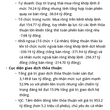
Tự doanh: Duy trì trạng thái mua ròng khớp lệnh ở
mức 74.24 tỷ đồng nhưng tính tổng hợp toàn phiên
quay xe bán ròng -36.04 tỷ đồng.
Tổ chức trong nước: Mua ròng trên kênh khớp lệnh
đạt 154.77 tỷ đồng, tuy nhiên áp lực từ các lệnh thỏa
thuận lớn khiến tổng thế toàn phiên bán ròng nhẹ
-7.68 tỷ đồng.
Khối ngoại (Tổ chức + Cá nhân): Đồng thuận tháo lui
khi tổ chức nước ngoài bán ròng khớp lệnh dứt khoát
-330.19 tỷ đồng (tổng bán ròng -371.94 tỷ đồng) và
cá nhân nước ngoài bán ròng khớp lệnh -256.37 tỷ
đồng (tổng bán ròng -214.70 tỷ đồng).
Cục diện giao dịch thỏa thuận:
Tổng giá trị giao dịch thỏa thuận toàn sàn đạt
3,149.8 tax tỷ đồng, ghi nhận mức sụt giảm mạnh
52.9% so với phiên liền trước nhưng vẫn chiếm tỷ
trọng đáng kể đạt 15.0% tổng giá trị giao dịch hệ
thống.
VJC: Tâm điểm dòng tiền thỏa thuận với giá trị 953.2
tỷ đồng (hơn 5.2 triệu cổ phiếu), chủ yếu do cá nhân