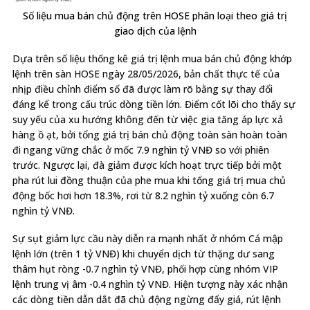
Số liệu mua bán chủ động trên HOSE phân loại theo giá trị
giao dịch của lệnh
Dựa trên số liệu thống kê giá trị lệnh mua bán chủ động khớp
lệnh trên sàn HOSE ngày 28/05/2026, bản chất thực tế của
nhịp điều chỉnh điểm số đã được làm rõ bằng sự thay đổi
đáng kể trong cấu trúc dòng tiền lớn. Điểm cốt lõi cho thấy sự
suy yếu của xu hướng không đến từ việc gia tăng áp lực xả
hàng ồ ạt, bởi tổng giá trị bán chủ động toàn sàn hoàn toàn
đi ngang vững chắc ở mốc 7.9 nghìn tỷ VNĐ so với phiên
trước. Ngược lại, đà giảm được kích hoạt trực tiếp bởi một
pha rút lui đồng thuận của phe mua khi tổng giá trị mua chủ
động bốc hơi hơn 18.3%, rơi từ 8.2 nghìn tỷ xuống còn 6.7
nghìn tỷ VNĐ.
Sự sụt giảm lực cầu này diễn ra mạnh nhất ở nhóm Cá mập
lệnh lớn (trên 1 tỷ VNĐ) khi chuyển dịch từ thặng dư sang
thâm hụt ròng -0.7 nghìn tỷ VNĐ, phối hợp cùng nhóm VIP
lệnh trung vị âm -0.4 nghìn tỷ VNĐ. Hiện tượng này xác nhận
các dòng tiền dẫn dắt đã chủ động ngừng đẩy giá, rút lệnh