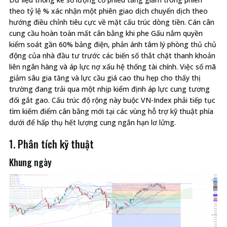
theo tỷ lệ % xác nhận một phiên giao dịch chuyển dịch theo
hướng điều chỉnh tiêu cực về mặt cấu trúc dòng tiền. Cán cân
cung cầu hoàn toàn mất cân bằng khi phe Gấu nắm quyền
kiểm soát gần 60% bảng điện, phản ánh tâm lý phòng thủ chủ
động của nhà đầu tư trước các biến số thắt chặt thanh khoản
liên ngân hàng và áp lực nợ xấu hệ thống tài chính. Việc số mã
giảm sâu gia tăng và lực cầu giá cao thu hẹp cho thấy thị
trường đang trải qua một nhịp kiểm định áp lực cung tương
đối gắt gao. Cấu trúc độ rộng này buộc VN-Index phải tiếp tục
tìm kiếm điểm cân bằng mới tại các vùng hỗ trợ kỹ thuật phía
dưới để hấp thụ hết lượng cung ngắn hạn lơ lửng.
1. Phân tích kỹ thuật
Khung ngày