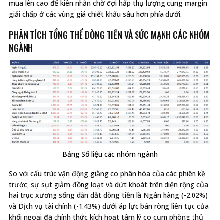
mua lên cao để kiên nhẫn chờ đợi hấp thụ lượng cung margin
giải chấp ở các vùng giá chiết khấu sâu hơn phía dưới.
PHÂN TÍCH TỔNG THỂ DÒNG TIỀN VÀ SỨC MẠNH CÁC NHÓM
NGÀNH
Bảng Số liệu các nhóm ngành
So với cấu trúc vận động giằng co phân hóa của các phiên kề
trước, sự sụt giảm đồng loạt và dứt khoát trên diện rộng của
hai trục xương sống dẫn dắt dòng tiền là Ngân hàng (-2.02%)
và Dịch vụ tài chính (-1.43%) dưới áp lực bán ròng liên tục của
khối ngoại đã chính thức kích hoạt tâm lý co cụm phòng thủ