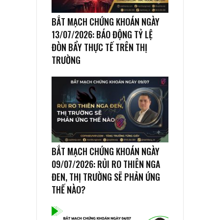
BẮT MẠCH CHỨNG KHOÁN NGÀY
13/07/2026: BÁO ĐỘNG TỶ LỆ
ĐÒN BẨY THỰC TẾ TRÊN THỊ
TRƯỜNG
BẮT MẠCH CHỨNG KHOÁN NGÀY
09/07/2026: RỦI RO THIÊN NGA
ĐEN, THỊ TRƯỜNG SẼ PHẢN ỨNG
THẾ NÀO?