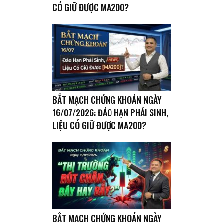
CÓ GIỮ ĐƯỢC MA200?
BẮT MẠCH CHỨNG KHOÁN NGÀY
16/07/2026: ĐÁO HẠN PHÁI SINH,
LIỆU CÓ GIỮ ĐƯỢC MA200?
BẮT MẠCH CHỨNG KHOÁN NGÀY