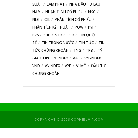
SUẤT
LẠM PHÁT
NHÀ ĐẦU TƯ LÂU
NĂM
NHẬN ĐỊNH CỔ PHIẾU
NKG
NLG
OIL
PHÂN TÍCH CỔ PHIẾU
PHÂN TÍCH KỸ THUẬT
POW
PVI
PVS
SHB
STB
TCB
TIN QUỐC
TẾ
TIN TRONG NƯỚC
TIN TỨC
TIN
TỨC CHỨNG KHOÁN
TNG
TPB
TỶ
GIÁ
UPCOM INDEX
VHC
VN-INDEX
VND
VNINDEX
VPB
VĨ MÔ
ĐẦU TƯ
CHỨNG KHOÁN
COPYRIGHT © 2026 COPHIEUVIP.COM