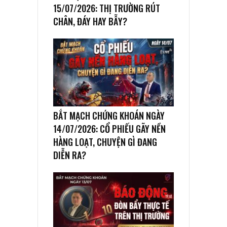
15/07/2026: THỊ TRƯỜNG RÚT
CHÂN, ĐÁY HAY BẪY?
BẮT MẠCH CHỨNG KHOÁN NGÀY
14/07/2026: CỔ PHIẾU GÃY NỀN
HÀNG LOẠT, CHUYỆN GÌ ĐANG
DIỄN RA?