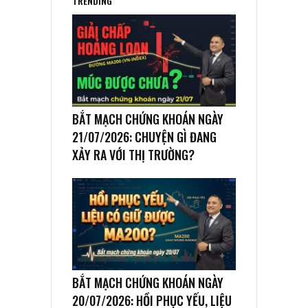
TRENDING
BẮT MẠCH CHỨNG KHOÁN NGÀY
21/07/2026: CHUYỆN GÌ ĐANG
XẢY RA VỚI THỊ TRƯỜNG?
BẮT MẠCH CHỨNG KHOÁN NGÀY
20/07/2026: HỒI PHỤC YẾU, LIỆU