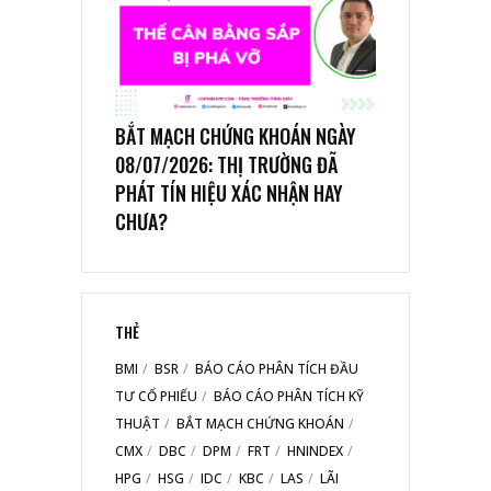
BẮT MẠCH CHỨNG KHOÁN NGÀY
08/07/2026: THỊ TRƯỜNG ĐÃ
PHÁT TÍN HIỆU XÁC NHẬN HAY
CHƯA?
THẺ
BMI
BSR
BÁO CÁO PHÂN TÍCH ĐẦU
TƯ CỔ PHIẾU
BÁO CÁO PHÂN TÍCH KỸ
THUẬT
BẮT MẠCH CHỨNG KHOÁN
CMX
DBC
DPM
FRT
HNINDEX
HPG
HSG
IDC
KBC
LAS
LÃI