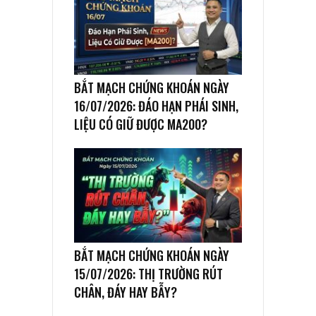
BẮT MẠCH CHỨNG KHOÁN NGÀY
16/07/2026: ĐÁO HẠN PHÁI SINH,
LIỆU CÓ GIỮ ĐƯỢC MA200?
BẮT MẠCH CHỨNG KHOÁN NGÀY
15/07/2026: THỊ TRƯỜNG RÚT
CHÂN, ĐÁY HAY BẪY?