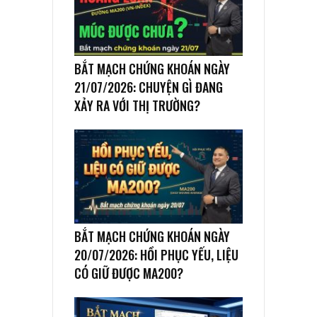
BẮT MẠCH CHỨNG KHOÁN NGÀY
21/07/2026: CHUYỆN GÌ ĐANG
XẢY RA VỚI THỊ TRƯỜNG?
BẮT MẠCH CHỨNG KHOÁN NGÀY
20/07/2026: HỒI PHỤC YẾU, LIỆU
CÓ GIỮ ĐƯỢC MA200?