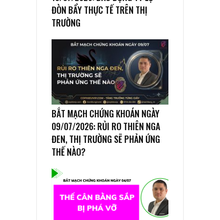
ĐÒN BẨY THỰC TẾ TRÊN THỊ
TRƯỜNG
BẮT MẠCH CHỨNG KHOÁN NGÀY
09/07/2026: RỦI RO THIÊN NGA
ĐEN, THỊ TRƯỜNG SẼ PHẢN ỨNG
THẾ NÀO?