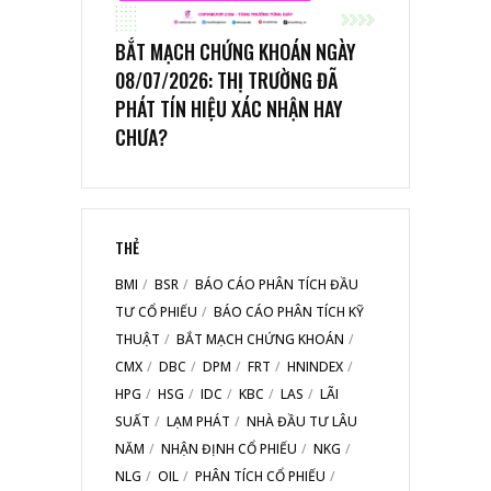
BẮT MẠCH CHỨNG KHOÁN NGÀY
08/07/2026: THỊ TRƯỜNG ĐÃ
PHÁT TÍN HIỆU XÁC NHẬN HAY
CHƯA?
THẺ
BMI
BSR
BÁO CÁO PHÂN TÍCH ĐẦU
TƯ CỔ PHIẾU
BÁO CÁO PHÂN TÍCH KỸ
THUẬT
BẮT MẠCH CHỨNG KHOÁN
CMX
DBC
DPM
FRT
HNINDEX
HPG
HSG
IDC
KBC
LAS
LÃI
SUẤT
LẠM PHÁT
NHÀ ĐẦU TƯ LÂU
NĂM
NHẬN ĐỊNH CỔ PHIẾU
NKG
NLG
OIL
PHÂN TÍCH CỔ PHIẾU