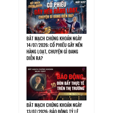
BẮT MẠCH CHỨNG KHOÁN NGÀY
14/07/2026: CỔ PHIẾU GÃY NỀN
HÀNG LOẠT, CHUYỆN GÌ ĐANG
DIỄN RA?
BẮT MẠCH CHỨNG KHOÁN NGÀY
13/07/2026: BÁO ĐỘNG TỶ LỆ