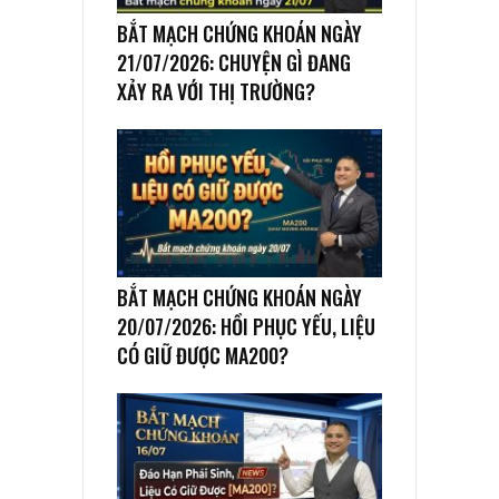
BẮT MẠCH CHỨNG KHOÁN NGÀY
21/07/2026: CHUYỆN GÌ ĐANG
XẢY RA VỚI THỊ TRƯỜNG?
BẮT MẠCH CHỨNG KHOÁN NGÀY
20/07/2026: HỒI PHỤC YẾU, LIỆU
CÓ GIỮ ĐƯỢC MA200?