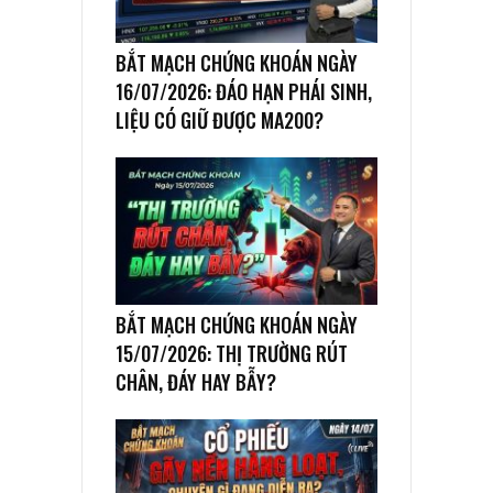
BẮT MẠCH CHỨNG KHOÁN NGÀY
16/07/2026: ĐÁO HẠN PHÁI SINH,
LIỆU CÓ GIỮ ĐƯỢC MA200?
BẮT MẠCH CHỨNG KHOÁN NGÀY
15/07/2026: THỊ TRƯỜNG RÚT
CHÂN, ĐÁY HAY BẪY?