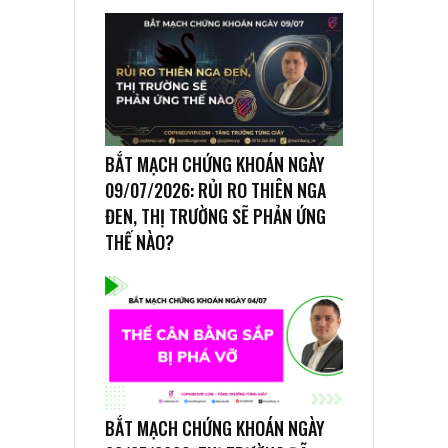
BẮT MẠCH CHỨNG KHOÁN NGÀY
09/07/2026: RỦI RO THIÊN NGA
ĐEN, THỊ TRƯỜNG SẼ PHẢN ỨNG
THẾ NÀO?
BẮT MẠCH CHỨNG KHOÁN NGÀY