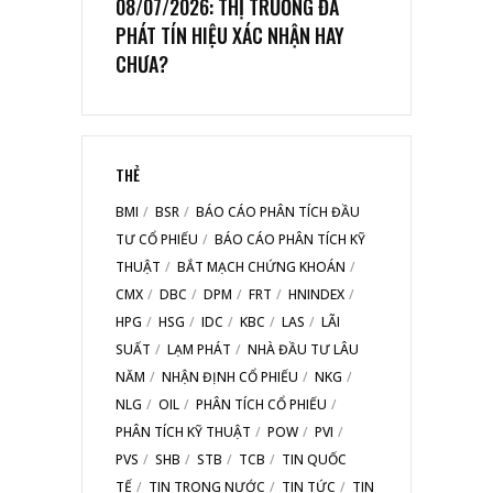
08/07/2026: THỊ TRƯỜNG ĐÃ
PHÁT TÍN HIỆU XÁC NHẬN HAY
CHƯA?
THẺ
BMI
BSR
BÁO CÁO PHÂN TÍCH ĐẦU
TƯ CỔ PHIẾU
BÁO CÁO PHÂN TÍCH KỸ
THUẬT
BẮT MẠCH CHỨNG KHOÁN
CMX
DBC
DPM
FRT
HNINDEX
HPG
HSG
IDC
KBC
LAS
LÃI
SUẤT
LẠM PHÁT
NHÀ ĐẦU TƯ LÂU
NĂM
NHẬN ĐỊNH CỔ PHIẾU
NKG
NLG
OIL
PHÂN TÍCH CỔ PHIẾU
PHÂN TÍCH KỸ THUẬT
POW
PVI
PVS
SHB
STB
TCB
TIN QUỐC
TẾ
TIN TRONG NƯỚC
TIN TỨC
TIN