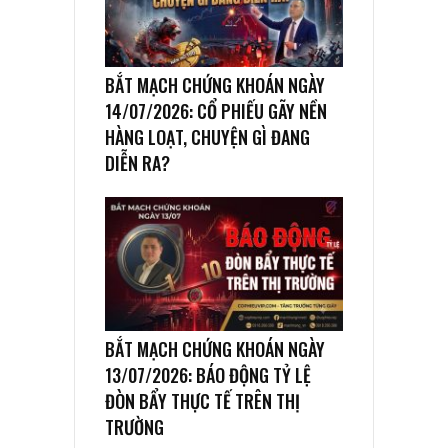
BẮT MẠCH CHỨNG KHOÁN NGÀY
14/07/2026: CỔ PHIẾU GÃY NỀN
HÀNG LOẠT, CHUYỆN GÌ ĐANG
DIỄN RA?
BẮT MẠCH CHỨNG KHOÁN NGÀY
13/07/2026: BÁO ĐỘNG TỶ LỆ
ĐÒN BẨY THỰC TẾ TRÊN THỊ
TRƯỜNG