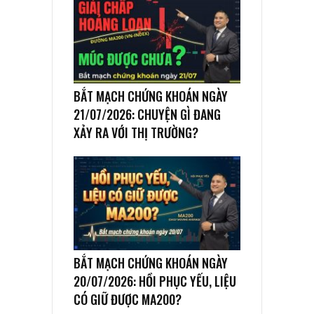
BẮT MẠCH CHỨNG KHOÁN NGÀY
21/07/2026: CHUYỆN GÌ ĐANG
XẢY RA VỚI THỊ TRƯỜNG?
BẮT MẠCH CHỨNG KHOÁN NGÀY
20/07/2026: HỒI PHỤC YẾU, LIỆU
CÓ GIỮ ĐƯỢC MA200?