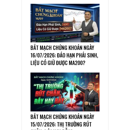
BẮT MẠCH CHỨNG KHOÁN NGÀY
16/07/2026: ĐÁO HẠN PHÁI SINH,
LIỆU CÓ GIỮ ĐƯỢC MA200?
BẮT MẠCH CHỨNG KHOÁN NGÀY
15/07/2026: THỊ TRƯỜNG RÚT