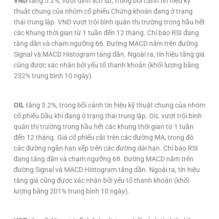
VND
tăng 5.2%, vượt đỉnh lịch sử, trong bối cảnh tín hiệu kỹ
thuật chung của nhóm cổ phiếu Chứng khoán đang ở trạng
thái trung lập. VND vượt trội bình quân thị trường trong hầu hết
các khung thời gian từ 1 tuần đến 12 tháng. Chỉ báo RSI đang
tăng dần và chạm ngưỡng 66. Đường MACD nằm trên đường
Signal và MACD Histogram tăng dần. Ngoài ra, tín hiệu tăng giá
cũng được xác nhận bởi yếu tố thanh khoản (khối lượng bằng
232% trung bình 10 ngày).
OIL
tăng 3.2%, trong bối cảnh tín hiệu kỹ thuật chung của nhóm
cổ phiếu Dầu khí đang ở trạng thái trung lập. OIL vượt trội bình
quân thị trường trong hầu hết các khung thời gian từ 1 tuần
đến 12 tháng. Giá cổ phiếu cắt trên các đường MA, trong đó
các đường ngắn hạn xếp trên các đường dài hạn. Chỉ báo RSI
đang tăng dần và chạm ngưỡng 68. Đường MACD nằm trên
đường Signal và MACD Histogram tăng dần. Ngoài ra, tín hiệu
tăng giá cũng được xác nhận bởi yếu tố thanh khoản (khối
lượng bằng 201% trung bình 10 ngày).