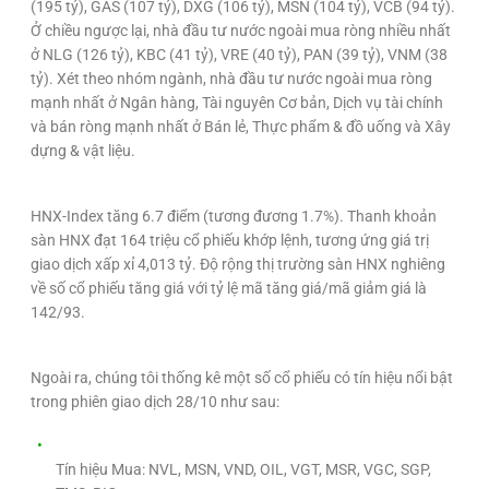
(195 tỷ), GAS (107 tỷ), DXG (106 tỷ), MSN (104 tỷ), VCB (94 tỷ).
Ở chiều ngược lại, nhà đầu tư nước ngoài mua ròng nhiều nhất
ở NLG (126 tỷ), KBC (41 tỷ), VRE (40 tỷ), PAN (39 tỷ), VNM (38
tỷ). Xét theo nhóm ngành, nhà đầu tư nước ngoài mua ròng
mạnh nhất ở Ngân hàng, Tài nguyên Cơ bản, Dịch vụ tài chính
và bán ròng mạnh nhất ở Bán lẻ, Thực phẩm & đồ uống và Xây
dựng & vật liệu.
HNX-Index tăng 6.7 điểm (tương đương 1.7%). Thanh khoản
sàn HNX đạt 164 triệu cổ phiếu khớp lệnh, tương ứng giá trị
giao dịch xấp xỉ 4,013 tỷ. Độ rộng thị trường sàn HNX nghiêng
về số cổ phiếu tăng giá với tỷ lệ mã tăng giá/mã giảm giá là
142/93.
Ngoài ra, chúng tôi thống kê một số cổ phiếu có tín hiệu nổi bật
trong phiên giao dịch 28/10 như sau:
Tín hiệu Mua: NVL, MSN, VND, OIL, VGT, MSR, VGC, SGP,