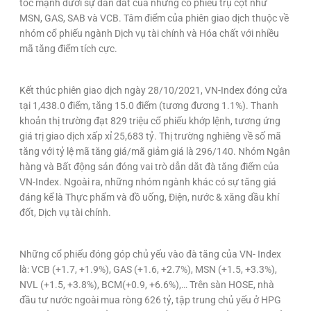
tốc mạnh dưới sự dẫn dắt của những cổ phiếu trụ cột như
MSN, GAS, SAB và VCB. Tâm điểm của phiên giao dịch thuộc về
nhóm cổ phiếu ngành Dịch vụ tài chính và Hóa chất với nhiều
mã tăng điểm tích cực.
Kết thúc phiên giao dịch ngày 28/10/2021, VN-Index đóng cửa
tại 1,438.0 điểm, tăng 15.0 điểm (tương đương 1.1%). Thanh
khoản thị trường đạt 829 triệu cổ phiếu khớp lệnh, tương ứng
giá trị giao dịch xấp xỉ 25,683 tỷ. Thị trường nghiêng về số mã
tăng với tỷ lệ mã tăng giá/mã giảm giá là 296/140. Nhóm Ngân
hàng và Bất động sản đóng vai trò dẫn dắt đà tăng điểm của
VN-Index. Ngoài ra, những nhóm ngành khác có sự tăng giá
đáng kể là Thực phẩm và đồ uống, Điện, nước & xăng dầu khí
đốt, Dịch vụ tài chính.
Những cổ phiếu đóng góp chủ yếu vào đà tăng của VN- Index
là: VCB (+1.7, +1.9%), GAS (+1.6, +2.7%), MSN (+1.5, +3.3%),
NVL (+1.5, +3.8%), BCM(+0.9, +6.6%),… Trên sàn HOSE, nhà
đầu tư nước ngoài mua ròng 626 tỷ, tập trung chủ yếu ở HPG