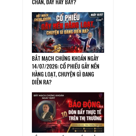
CHÂN, ĐÁY HAY BẪY?
BẮT MẠCH CHỨNG KHOÁN NGÀY
14/07/2026: CỔ PHIẾU GÃY NỀN
HÀNG LOẠT, CHUYỆN GÌ ĐANG
DIỄN RA?