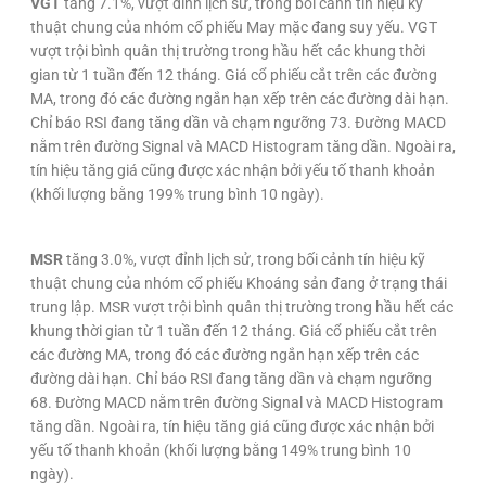
VGT
tăng 7.1%, vượt đỉnh lịch sử, trong bối cảnh tín hiệu kỹ
thuật chung của nhóm cổ phiếu May mặc đang suy yếu. VGT
vượt trội bình quân thị trường trong hầu hết các khung thời
gian từ 1 tuần đến 12 tháng. Giá cổ phiếu cắt trên các đường
MA, trong đó các đường ngắn hạn xếp trên các đường dài hạn.
Chỉ báo RSI đang tăng dần và chạm ngưỡng 73. Đường MACD
nằm trên đường Signal và MACD Histogram tăng dần. Ngoài ra,
tín hiệu tăng giá cũng được xác nhận bởi yếu tố thanh khoản
(khối lượng bằng 199% trung bình 10 ngày).
MSR
tăng 3.0%, vượt đỉnh lịch sử, trong bối cảnh tín hiệu kỹ
thuật chung của nhóm cổ phiếu Khoáng sản đang ở trạng thái
trung lập. MSR vượt trội bình quân thị trường trong hầu hết các
khung thời gian từ 1 tuần đến 12 tháng. Giá cổ phiếu cắt trên
các đường MA, trong đó các đường ngắn hạn xếp trên các
đường dài hạn. Chỉ báo RSI đang tăng dần và chạm ngưỡng
68. Đường MACD nằm trên đường Signal và MACD Histogram
tăng dần. Ngoài ra, tín hiệu tăng giá cũng được xác nhận bởi
yếu tố thanh khoản (khối lượng bằng 149% trung bình 10
ngày).