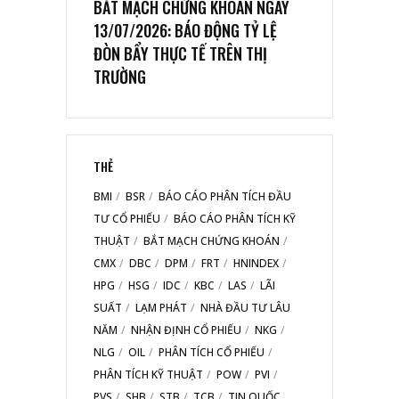
BẮT MẠCH CHỨNG KHOÁN NGÀY
13/07/2026: BÁO ĐỘNG TỶ LỆ
ĐÒN BẨY THỰC TẾ TRÊN THỊ
TRƯỜNG
THẺ
BMI
BSR
BÁO CÁO PHÂN TÍCH ĐẦU
TƯ CỔ PHIẾU
BÁO CÁO PHÂN TÍCH KỸ
THUẬT
BẮT MẠCH CHỨNG KHOÁN
CMX
DBC
DPM
FRT
HNINDEX
HPG
HSG
IDC
KBC
LAS
LÃI
SUẤT
LẠM PHÁT
NHÀ ĐẦU TƯ LÂU
NĂM
NHẬN ĐỊNH CỔ PHIẾU
NKG
NLG
OIL
PHÂN TÍCH CỔ PHIẾU
PHÂN TÍCH KỸ THUẬT
POW
PVI
PVS
SHB
STB
TCB
TIN QUỐC