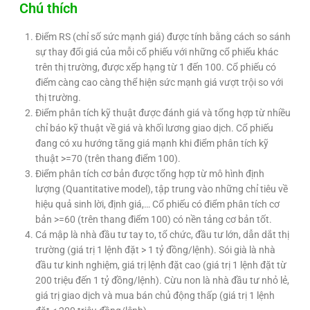
Chú thích
Điểm RS (chỉ số sức mạnh giá) được tính bằng cách so sánh
sự thay đổi giá của mỗi cổ phiếu với những cổ phiếu khác
trên thị trường, được xếp hạng từ 1 đến 100. Cổ phiếu có
điểm càng cao càng thể hiện sức mạnh giá vượt trội so với
thị trường.
Điểm phân tích kỹ thuật được đánh giá và tổng hợp từ nhiều
chỉ báo kỹ thuật về giá và khối lương giao dịch. Cổ phiếu
đang có xu hướng tăng giá mạnh khi điểm phân tích kỹ
thuật >=70 (trên thang điểm 100).
Điểm phân tích cơ bản được tổng hợp từ mô hình định
lượng (Quantitative model), tập trung vào những chỉ tiêu về
hiệu quả sinh lời, định giá,… Cổ phiếu có điểm phân tích cơ
bản >=60 (trên thang điểm 100) có nền tảng cơ bản tốt.
Cá mập là nhà đầu tư tay to, tổ chức, đầu tư lớn, dẫn dắt thị
trường (giá trị 1 lệnh đặt > 1 tỷ đồng/lệnh). Sói già là nhà
đầu tư kinh nghiệm, giá trị lệnh đặt cao (giá trị 1 lệnh đặt từ
200 triệu đến 1 tỷ đồng/lệnh). Cừu non là nhà đầu tư nhỏ lẻ,
giá trị giao dịch và mua bán chủ động thấp (giá trị 1 lệnh