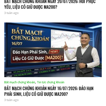
BẮT MẠCH CHỨNG KHOÁN NGÀY 20/07/2026: HỒI PHỤC
YẾU, LIỆU CÓ GIỮ ĐƯỢC MA200?
3 tuần ago
,
Bắt mạch chứng khoán
Tin tức chứng khoán
BẮT MẠCH CHỨNG KHOÁN NGÀY 16/07/2026: ĐÁO HẠN
PHÁI SINH, LIỆU CÓ GIỮ ĐƯỢC MA200?
3 tuần ago