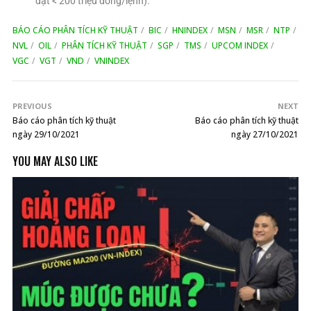
đặt < 200 triệu đồng/lệnh).
BÁO CÁO PHÂN TÍCH KỸ THUẬT
BIC
HNINDEX
MSN
MSR
NTP
NVL
OIL
PHÂN TÍCH KỸ THUẬT
SGP
TMS
UPCOM INDEX
VGC
VGT
VND
VNINDEX
PREVIOUS
NEXT
Báo cáo phân tích kỹ thuật
Báo cáo phân tích kỹ thuật
ngày 29/10/2021
ngày 27/10/2021
YOU MAY ALSO LIKE