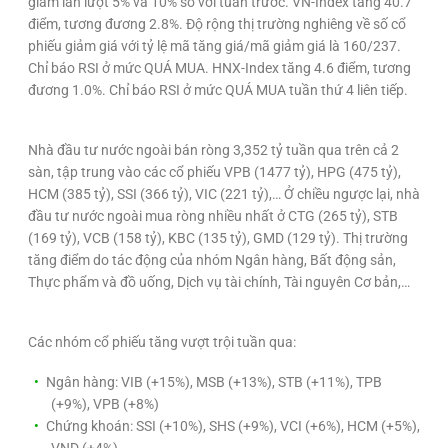
giảm lần lượt 5% và 10% so với tuần trước. VN-Index tăng 40.7
điểm, tương đương 2.8%. Độ rộng thị trường nghiêng về số cổ
phiếu giảm giá với tỷ lệ mã tăng giá/mã giảm giá là 160/237.
Chỉ báo RSI ở mức QUÁ MUA. HNX-Index tăng 4.6 điểm, tương
đương 1.0%. Chỉ báo RSI ở mức QUÁ MUA tuần thứ 4 liên tiếp.
Nhà đầu tư nước ngoài bán ròng 3,352 tỷ tuần qua trên cả 2
sàn, tập trung vào các cổ phiếu VPB (1477 tỷ), HPG (475 tỷ),
HCM (385 tỷ), SSI (366 tỷ), VIC (221 tỷ),… Ở chiều ngược lại, nhà
đầu tư nước ngoài mua ròng nhiều nhất ở CTG (265 tỷ), STB
(169 tỷ), VCB (158 tỷ), KBC (135 tỷ), GMD (129 tỷ). Thị trường
tăng điểm do tác động của nhóm Ngân hàng, Bất động sản,
Thực phẩm và đồ uống, Dịch vụ tài chính, Tài nguyên Cơ bản,…
Các nhóm cổ phiếu tăng vượt trội tuần qua:
Ngân hàng: VIB (+15%), MSB (+13%), STB (+11%), TPB
(+9%), VPB (+8%)
Chứng khoán: SSI (+10%), SHS (+9%), VCI (+6%), HCM (+5%),
VND (+4%)