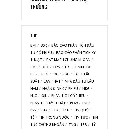
TRƯỜNG
THẺ
BMI
BSR
BÁO CÁO PHÂN TÍCH ĐẦU
TƯ CỔ PHIẾU
BÁO CÁO PHÂN TÍCH KỸ
THUẬT
BẮT MẠCH CHỨNG KHOÁN
CMX
DBC
DPM
FRT
HNINDEX
HPG
HSG
IDC
KBC
LAS
LÃI
SUẤT
LẠM PHÁT
NHÀ ĐẦU TƯ LÂU
NĂM
NHẬN ĐỊNH CỔ PHIẾU
NKG
NLG
OIL
PHÂN TÍCH CỔ PHIẾU
PHÂN TÍCH KỸ THUẬT
POW
PVI
PVS
SHB
STB
TCB
TIN QUỐC
TẾ
TIN TRONG NƯỚC
TIN TỨC
TIN
TỨC CHỨNG KHOÁN
TNG
TPB
TỶ