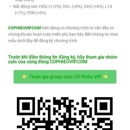
Bất động sản: HDG (+12%), NVL (+8%), DXG (+8%), L14
(+7%), PDR (+6%)
COPHIEUVIP.COM
hiện đang có chương trình tư vấn đầu tư
chứng khoán hoàn toàn miễn phí, bạn hãy điền thông tin theo
mẫu dưới đây để đăng ký chương trình.
Trước khi điền thông tin đăng ký, hãy tham gia nhóm
zalo của cộng đồng COPHIEUVIP.COM
Tham gia group zalo: Cổ Phiếu VIP