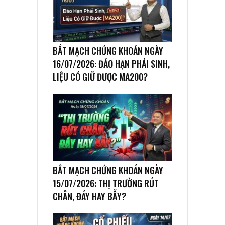
BẮT MẠCH CHỨNG KHOÁN NGÀY
16/07/2026: ĐÁO HẠN PHÁI SINH,
LIỆU CÓ GIỮ ĐƯỢC MA200?
BẮT MẠCH CHỨNG KHOÁN NGÀY
15/07/2026: THỊ TRƯỜNG RÚT
CHÂN, ĐÁY HAY BẪY?