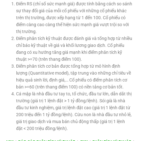
Điểm RS (chỉ số sức mạnh giá) được tính bằng cách so sánh
sự thay đổi giá của mỗi cổ phiếu với những cổ phiếu khác
trên thị trường, được xếp hạng từ 1 đến 100. Cổ phiếu có
điểm càng cao càng thể hiện sức mạnh giá vượt trội so với
thị trường.
Điểm phân tích kỹ thuật được đánh giá và tổng hợp từ nhiều
chỉ báo kỹ thuật về giá và khối lương giao dịch. Cổ phiếu
đang có xu hướng tăng giá mạnh khi điểm phân tích kỹ
thuật >=70 (trên thang điểm 100).
Điểm phân tích cơ bản được tổng hợp từ mô hình định
lượng (Quantitative model), tập trung vào những chỉ tiêu về
hiệu quả sinh lời, định giá,… Cổ phiếu có điểm phân tích cơ
bản >=60 (trên thang điểm 100) có nền tảng cơ bản tốt.
Cá mập là nhà đầu tư tay to, tổ chức, đầu tư lớn, dẫn dắt thị
trường (giá trị 1 lệnh đặt > 1 tỷ đồng/lệnh). Sói già là nhà
đầu tư kinh nghiệm, giá trị lệnh đặt cao (giá trị 1 lệnh đặt từ
200 triệu đến 1 tỷ đồng/lệnh). Cừu non là nhà đầu tư nhỏ lẻ,
giá trị giao dịch và mua bán chủ động thấp (giá trị 1 lệnh
đặt < 200 triệu đồng/lệnh).