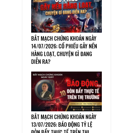
BẮT MẠCH CHỨNG KHOÁN NGÀY
14/07/2026: CỔ PHIẾU GÃY NỀN
HÀNG LOẠT, CHUYỆN GÌ ĐANG
DIỄN RA?
BẮT MẠCH CHỨNG KHOÁN NGÀY
13/07/2026: BÁO ĐỘNG TỶ LỆ
ĐÒN BẨY THỰC TẾ TRÊN THỊ