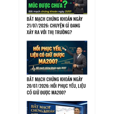
BẮT MẠCH CHỨNG KHOÁN NGÀY
21/07/2026: CHUYỆN GÌ ĐANG
XẢY RA VỚI THỊ TRƯỜNG?
BẮT MẠCH CHỨNG KHOÁN NGÀY
20/07/2026: HỒI PHỤC YẾU, LIỆU
CÓ GIỮ ĐƯỢC MA200?