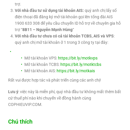
trợ.
Với nhà đầu tư sử dụng tài khoản AIS:
quý anh chị lấy số
điện thoại đã đăng ký mở tài khoản gọi lên tổng đài AIS
1900 633 308 để yêu cầu chuyển ID hỗ trợ về chuyên gia hỗ
trợ “
8B11 – Nguyễn Mạnh Hùng
“
Với nhà đầu tư chưa có cả tài khoản TCBS, AIS và VPS
:
quý anh chị mở tài khoản ở 1 trong 3 công ty tại đây:
Mở tài khoản VPS:
https://bit.ly/motkvps
Mở tài khoản TCBS:
https://bit.ly/motktcbs
Mở tài khoản AIS:
https://bit.ly/motkais
Rất vui được hợp tác và phát triển cùng các anh chị!
Lưu ý
: việc này là miễn phí, quý nhà đầu tư không mất thêm bất
cứ thuế phí nào khi chuyển về đồng hành cùng
COPHIEUVIP.COM.
Chú thích