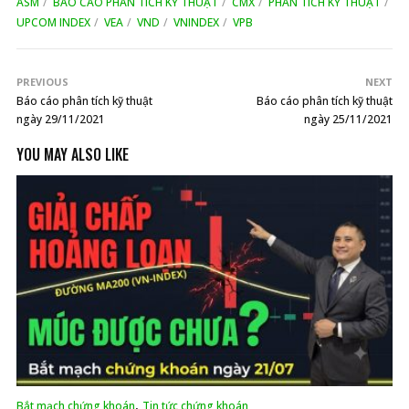
ASM
BÁO CÁO PHÂN TÍCH KỸ THUẬT
CMX
PHÂN TÍCH KỸ THUẬT
UPCOM INDEX
VEA
VND
VNINDEX
VPB
PREVIOUS
NEXT
Báo cáo phân tích kỹ thuật
Báo cáo phân tích kỹ thuật
ngày 29/11/2021
ngày 25/11/2021
YOU MAY ALSO LIKE
,
Bắt mạch chứng khoán
Tin tức chứng khoán