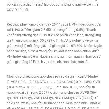
bối cảnh giá dầu thế giới lao dốc với những lo ngại về biến thể
COVID-19 mới.
Kết thúc phiên giao dịch ngày 26/11/2021, VN-Index đóng cửa
tại 1,493.0 điểm, giảm 7.8 điểm (tương đương 0.5%). Thanh
khoản thị trường đạt 1,019 triệu cổ phiếu khớp lệnh, tương ứng
giá trị giao dịch xấp xỉ 35,072 tỷ. Thị trường nghiêng về số mã
giảm với tỷ lệ mã tăng giá/mã giảm giá là 167/309. Nhóm Ngân
hàng và Điện, nước & xăng dầu khí đốt là tác nhân chính khiến
VN- Index giảm điểm. Ngoài ra, những nhóm ngành khác có sự
giảm giá đáng kể là Dịch vụ tài chính, Hóa chất, Bán lẻ.
Những cổ phiếu đóng góp chủ yếu vào đà giảm của VN-Index
là: VCB (-2.0, – 2.0%), CTG (-1.1, -2.4%), GAS (-0.9, -1.8%), GVR
(-0.9, -2.3%), TCB (-0.8, -1.6%),… Trên sàn HOSE, nhà đầu tư
nước ngoài bán ròng 2,097 tỷ, tập trung chủ yếu ở VPB (564
tỷ), HPG (139 tỷ), VND (134 tỷ), NLG (134 tỷ), VIC (121 tỷ). Ở
chiều ngược lại, nhà đầu tư nước ngoài mua ròng nhiều nhất ở
VNM (50 tỷ), LPB (23 tỷ), DCM (22 tỷ), BID (19 tỷ), KDH (16 tỷ).