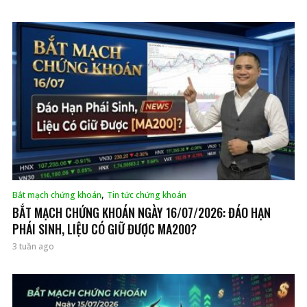
,
Bắt mạch chứng khoán
Tin tức chứng khoán
BẮT MẠCH CHỨNG KHOÁN NGÀY 16/07/2026: ĐÁO HẠN
PHÁI SINH, LIỆU CÓ GIỮ ĐƯỢC MA200?
3 tuần ago