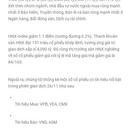
Xét theo nhóm ngành, nhà đầu tư nước ngoài mua ròng mạnh
nhất ở Bảo hiểm, Truyền thông, Bán lẻ và bán ròng mạnh nhất ở
Ngân hàng, Bất động sản, Dịch vụ tài chính.
HNX-Index giảm 1.1 điểm (tương đương 0.2%). Thanh khoản
sàn HNX đạt 151 triệu cổ phiếu khớp lệnh, tương ứng giá trị
giao dịch xấp xỉ 4,090 tỷ. Độ rộng thị trường sàn HNX nghiêng
về số cổ phiếu giảm giá với tỷ lệ mã tăng giá/mã giảm giá là
84/163.
Ngoài ra, chúng tôi thống kê một số cổ phiếu có tín hiệu nổi bật
trong phiên giao dịch 26/11 như sau:
Tín hiệu Mua: VPB, VEA, CMX
Tín hiệu Bán: VND, ASM