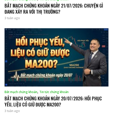
BẮT MẠCH CHỨNG KHOÁN NGÀY 21/07/2026: CHUYỆN GÌ
ĐANG XẢY RA VỚI THỊ TRƯỜNG?
3 tuần ago
,
Bắt mạch chứng khoán
Tin tức chứng khoán
BẮT MẠCH CHỨNG KHOÁN NGÀY 20/07/2026: HỒI PHỤC
YẾU, LIỆU CÓ GIỮ ĐƯỢC MA200?
3 tuần ago