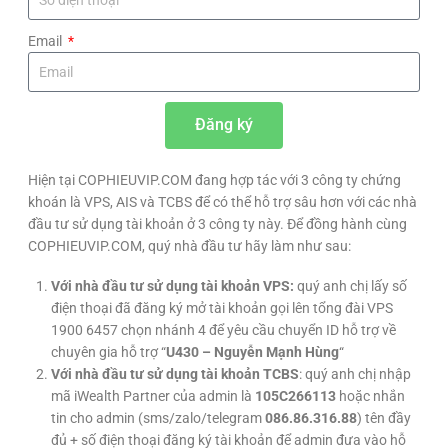
Email
Đăng ký
Hiện tại COPHIEUVIP.COM đang hợp tác với 3 công ty chứng
khoán là VPS, AIS và TCBS để có thể hỗ trợ sâu hơn với các nhà
đầu tư sử dụng tài khoản ở 3 công ty này. Để đồng hành cùng
COPHIEUVIP.COM, quý nhà đầu tư hãy làm như sau:
Với nhà đầu tư sử dụng tài khoản VPS:
quý anh chị lấy số
điện thoại đã đăng ký mở tài khoản gọi lên tổng đài VPS
1900 6457 chọn nhánh 4 để yêu cầu chuyển ID hỗ trợ về
chuyên gia hỗ trợ “
U430 – Nguyễn Mạnh Hùng
“
Với nhà đầu tư sử dụng tài khoản TCBS
: quý anh chị nhập
mã iWealth Partner của admin là
105C266113
hoặc nhắn
tin cho admin (sms/zalo/telegram
086.86.316.88
) tên đầy
đủ + số điện thoại đăng ký tài khoản để admin đưa vào hỗ