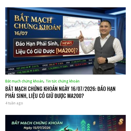
,
Bắt mạch chứng khoán
Tin tức chứng khoán
BẮT MẠCH CHỨNG KHOÁN NGÀY 16/07/2026: ĐÁO HẠN
PHÁI SINH, LIỆU CÓ GIỮ ĐƯỢC MA200?
4 tuần ago