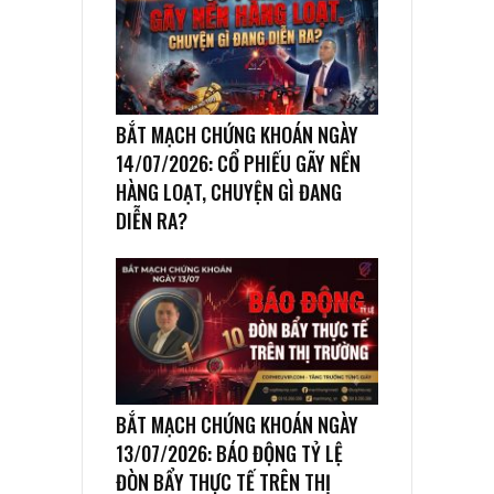
BẮT MẠCH CHỨNG KHOÁN NGÀY
14/07/2026: CỔ PHIẾU GÃY NỀN
HÀNG LOẠT, CHUYỆN GÌ ĐANG
DIỄN RA?
BẮT MẠCH CHỨNG KHOÁN NGÀY
13/07/2026: BÁO ĐỘNG TỶ LỆ
ĐÒN BẨY THỰC TẾ TRÊN THỊ