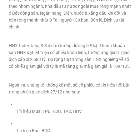
theo nhóm ngành, nhà đầu tư nước ngoài mua ròng mạnh nhất
ở Bất động sản, Ngân hàng, Điện, nước & xăng dầu khí đốt và
bán ròng mạnh nhất ở Tài nguyên Cơ bản, Bán lẻ, Dịch vụ tài
chính.
HNX-Index tăng 3.8 điểm (tương đương 0.9%). Thanh khoản
sàn HNX đạt 94 triệu cổ phiếu khớp lệnh, tương ứng giá trị giao
dịch xấp xỉ 2,683 tỷ. Độ rộng thị trường sàn HNX nghiêng về số
cổ phiếu giảm giá với tỷ lệ mã tăng giá/mã giảm giá là 109/123.
Ngoài ra, chúng tôi thống kê một số cổ phiếu có tín hiệu nổi bật
trong phiên giao dịch 27/12 như sau:
Tín hiệu Mua: TPB, KDH, TV2, HHV
Tín hiệu Bán: BCC