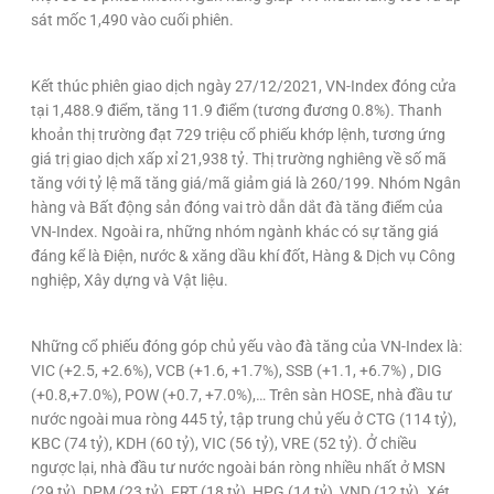
sát mốc 1,490 vào cuối phiên.
Kết thúc phiên giao dịch ngày 27/12/2021, VN-Index đóng cửa
tại 1,488.9 điểm, tăng 11.9 điểm (tương đương 0.8%). Thanh
khoản thị trường đạt 729 triệu cổ phiếu khớp lệnh, tương ứng
giá trị giao dịch xấp xỉ 21,938 tỷ. Thị trường nghiêng về số mã
tăng với tỷ lệ mã tăng giá/mã giảm giá là 260/199. Nhóm Ngân
hàng và Bất động sản đóng vai trò dẫn dắt đà tăng điểm của
VN-Index. Ngoài ra, những nhóm ngành khác có sự tăng giá
đáng kể là Điện, nước & xăng dầu khí đốt, Hàng & Dịch vụ Công
nghiệp, Xây dựng và Vật liệu.
Những cổ phiếu đóng góp chủ yếu vào đà tăng của VN-Index là:
VIC (+2.5, +2.6%), VCB (+1.6, +1.7%), SSB (+1.1, +6.7%) , DIG
(+0.8,+7.0%), POW (+0.7, +7.0%),… Trên sàn HOSE, nhà đầu tư
nước ngoài mua ròng 445 tỷ, tập trung chủ yếu ở CTG (114 tỷ),
KBC (74 tỷ), KDH (60 tỷ), VIC (56 tỷ), VRE (52 tỷ). Ở chiều
ngược lại, nhà đầu tư nước ngoài bán ròng nhiều nhất ở MSN
(29 tỷ), DPM (23 tỷ), FRT (18 tỷ), HPG (14 tỷ), VND (12 tỷ). Xét