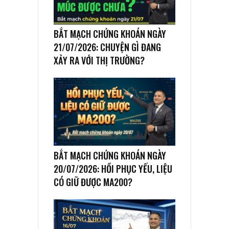
BẮT MẠCH CHỨNG KHOÁN NGÀY
21/07/2026: CHUYỆN GÌ ĐANG
XẢY RA VỚI THỊ TRƯỜNG?
BẮT MẠCH CHỨNG KHOÁN NGÀY
20/07/2026: HỒI PHỤC YẾU, LIỆU
CÓ GIỮ ĐƯỢC MA200?