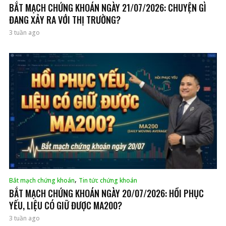
BẮT MẠCH CHỨNG KHOÁN NGÀY 21/07/2026: CHUYỆN GÌ
ĐANG XẢY RA VỚI THỊ TRƯỜNG?
3 tuần ago
,
Bắt mạch chứng khoán
Tin tức chứng khoán
BẮT MẠCH CHỨNG KHOÁN NGÀY 20/07/2026: HỒI PHỤC
YẾU, LIỆU CÓ GIỮ ĐƯỢC MA200?
3 tuần ago