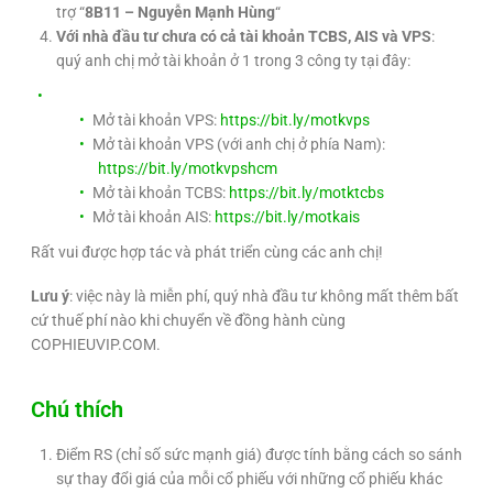
trợ “
8B11 – Nguyễn Mạnh Hùng
“
Với nhà đầu tư chưa có cả tài khoản TCBS, AIS và VPS
:
quý anh chị mở tài khoản ở 1 trong 3 công ty tại đây:
Mở tài khoản VPS:
https://bit.ly/motkvps
Mở tài khoản VPS (với anh chị ở phía Nam):
https://bit.ly/motkvpshcm
Mở tài khoản TCBS:
https://bit.ly/motktcbs
Mở tài khoản AIS:
https://bit.ly/motkais
Rất vui được hợp tác và phát triển cùng các anh chị!
Lưu ý
: việc này là miễn phí, quý nhà đầu tư không mất thêm bất
cứ thuế phí nào khi chuyển về đồng hành cùng
COPHIEUVIP.COM.
Chú thích
Điểm RS (chỉ số sức mạnh giá) được tính bằng cách so sánh
sự thay đổi giá của mỗi cổ phiếu với những cổ phiếu khác