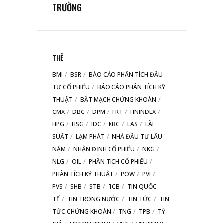
TRƯỜNG
THẺ
BMI
BSR
BÁO CÁO PHÂN TÍCH ĐẦU
TƯ CỔ PHIẾU
BÁO CÁO PHÂN TÍCH KỸ
THUẬT
BẮT MẠCH CHỨNG KHOÁN
CMX
DBC
DPM
FRT
HNINDEX
HPG
HSG
IDC
KBC
LAS
LÃI
SUẤT
LẠM PHÁT
NHÀ ĐẦU TƯ LÂU
NĂM
NHẬN ĐỊNH CỔ PHIẾU
NKG
NLG
OIL
PHÂN TÍCH CỔ PHIẾU
PHÂN TÍCH KỸ THUẬT
POW
PVI
PVS
SHB
STB
TCB
TIN QUỐC
TẾ
TIN TRONG NƯỚC
TIN TỨC
TIN
TỨC CHỨNG KHOÁN
TNG
TPB
TỶ