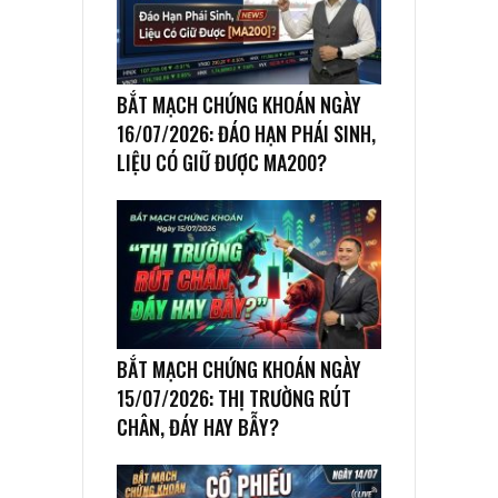
BẮT MẠCH CHỨNG KHOÁN NGÀY
16/07/2026: ĐÁO HẠN PHÁI SINH,
LIỆU CÓ GIỮ ĐƯỢC MA200?
BẮT MẠCH CHỨNG KHOÁN NGÀY
15/07/2026: THỊ TRƯỜNG RÚT
CHÂN, ĐÁY HAY BẪY?