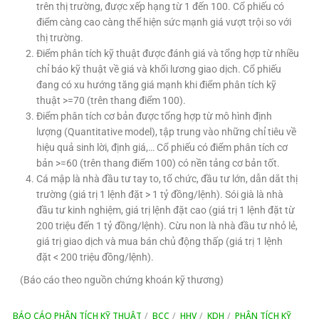
trên thị trường, được xếp hạng từ 1 đến 100. Cổ phiếu có
điểm càng cao càng thể hiện sức mạnh giá vượt trội so với
thị trường.
Điểm phân tích kỹ thuật được đánh giá và tổng hợp từ nhiều
chỉ báo kỹ thuật về giá và khối lương giao dịch. Cổ phiếu
đang có xu hướng tăng giá mạnh khi điểm phân tích kỹ
thuật >=70 (trên thang điểm 100).
Điểm phân tích cơ bản được tổng hợp từ mô hình định
lượng (Quantitative model), tập trung vào những chỉ tiêu về
hiệu quả sinh lời, định giá,… Cổ phiếu có điểm phân tích cơ
bản >=60 (trên thang điểm 100) có nền tảng cơ bản tốt.
Cá mập là nhà đầu tư tay to, tổ chức, đầu tư lớn, dẫn dắt thị
trường (giá trị 1 lệnh đặt > 1 tỷ đồng/lệnh). Sói già là nhà
đầu tư kinh nghiệm, giá trị lệnh đặt cao (giá trị 1 lệnh đặt từ
200 triệu đến 1 tỷ đồng/lệnh). Cừu non là nhà đầu tư nhỏ lẻ,
giá trị giao dịch và mua bán chủ động thấp (giá trị 1 lệnh
đặt < 200 triệu đồng/lệnh).
(Báo cáo theo nguồn chứng khoán kỹ thương)
BÁO CÁO PHÂN TÍCH KỸ THUẬT
BCC
HHV
KDH
PHÂN TÍCH KỸ