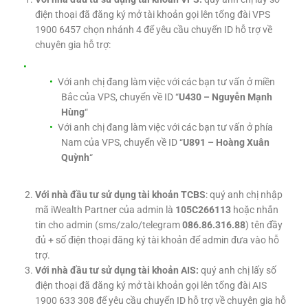
điện thoại đã đăng ký mở tài khoản gọi lên tổng đài VPS
1900 6457 chọn nhánh 4 để yêu cầu chuyển ID hỗ trợ về
chuyên gia hỗ trợ:
Với anh chị đang làm việc với các bạn tư vấn ở miền
Bắc của VPS, chuyển về ID “
U430 – Nguyễn Mạnh
Hùng
“
Với anh chị đang làm việc với các bạn tư vấn ở phía
Nam của VPS, chuyển về ID “
U891 – Hoàng Xuân
Quỳnh
“
Với nhà đầu tư sử dụng tài khoản TCBS
: quý anh chị nhập
mã iWealth Partner của admin là
105C266113
hoặc nhắn
tin cho admin (sms/zalo/telegram
086.86.316.88
) tên đầy
đủ + số điện thoại đăng ký tài khoản để admin đưa vào hỗ
trợ.
Với nhà đầu tư sử dụng tài khoản AIS:
quý anh chị lấy số
điện thoại đã đăng ký mở tài khoản gọi lên tổng đài AIS
1900 633 308 để yêu cầu chuyển ID hỗ trợ về chuyên gia hỗ