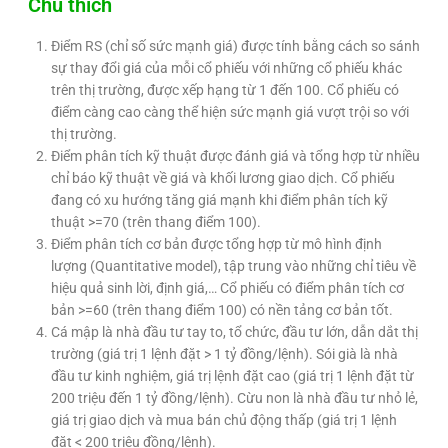
Chú thích
Điểm RS (chỉ số sức mạnh giá) được tính bằng cách so sánh
sự thay đổi giá của mỗi cổ phiếu với những cổ phiếu khác
trên thị trường, được xếp hạng từ 1 đến 100. Cổ phiếu có
điểm càng cao càng thể hiện sức mạnh giá vượt trội so với
thị trường.
Điểm phân tích kỹ thuật được đánh giá và tổng hợp từ nhiều
chỉ báo kỹ thuật về giá và khối lương giao dịch. Cổ phiếu
đang có xu hướng tăng giá mạnh khi điểm phân tích kỹ
thuật >=70 (trên thang điểm 100).
Điểm phân tích cơ bản được tổng hợp từ mô hình định
lượng (Quantitative model), tập trung vào những chỉ tiêu về
hiệu quả sinh lời, định giá,… Cổ phiếu có điểm phân tích cơ
bản >=60 (trên thang điểm 100) có nền tảng cơ bản tốt.
Cá mập là nhà đầu tư tay to, tổ chức, đầu tư lớn, dẫn dắt thị
trường (giá trị 1 lệnh đặt > 1 tỷ đồng/lệnh). Sói già là nhà
đầu tư kinh nghiệm, giá trị lệnh đặt cao (giá trị 1 lệnh đặt từ
200 triệu đến 1 tỷ đồng/lệnh). Cừu non là nhà đầu tư nhỏ lẻ,
giá trị giao dịch và mua bán chủ động thấp (giá trị 1 lệnh
đặt < 200 triệu đồng/lệnh).