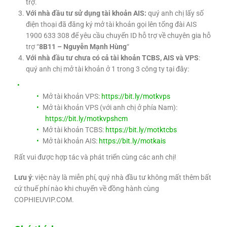
trợ.
Với nhà đầu tư sử dụng tài khoản AIS:
quý anh chị lấy số
điện thoại đã đăng ký mở tài khoản gọi lên tổng đài AIS
1900 633 308 để yêu cầu chuyển ID hỗ trợ về chuyên gia hỗ
trợ “
8B11 – Nguyễn Mạnh Hùng
“
Với nhà đầu tư chưa có cả tài khoản TCBS, AIS và VPS
:
quý anh chị mở tài khoản ở 1 trong 3 công ty tại đây:
Mở tài khoản VPS:
https://bit.ly/motkvps
Mở tài khoản VPS (với anh chị ở phía Nam):
https://bit.ly/motkvpshcm
Mở tài khoản TCBS:
https://bit.ly/motktcbs
Mở tài khoản AIS:
https://bit.ly/motkais
Rất vui được hợp tác và phát triển cùng các anh chị!
Lưu ý
: việc này là miễn phí, quý nhà đầu tư không mất thêm bất
cứ thuế phí nào khi chuyển về đồng hành cùng
COPHIEUVIP.COM.