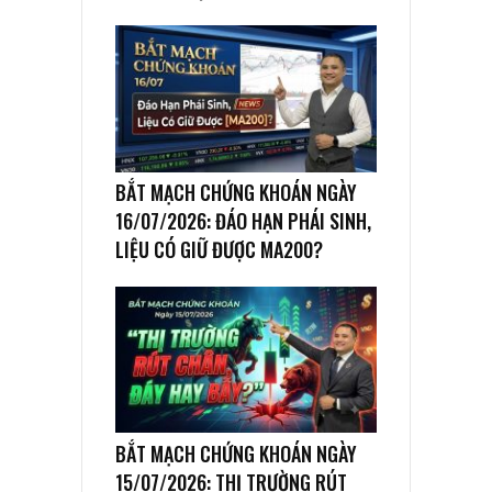
BẮT MẠCH CHỨNG KHOÁN NGÀY
16/07/2026: ĐÁO HẠN PHÁI SINH,
LIỆU CÓ GIỮ ĐƯỢC MA200?
BẮT MẠCH CHỨNG KHOÁN NGÀY
15/07/2026: THỊ TRƯỜNG RÚT