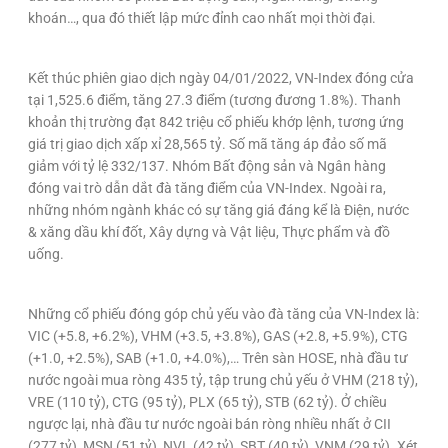
khoán…, qua đó thiết lập mức đỉnh cao nhất mọi thời đại.
Kết thúc phiên giao dịch ngày 04/01/2022, VN-Index đóng cửa
tại 1,525.6 điểm, tăng 27.3 điểm (tương đương 1.8%). Thanh
khoản thị trường đạt 842 triệu cổ phiếu khớp lệnh, tương ứng
giá trị giao dịch xấp xỉ 28,565 tỷ. Số mã tăng áp đảo số mã
giảm với tỷ lệ 332/137. Nhóm Bất động sản và Ngân hàng
đóng vai trò dẫn dắt đà tăng điểm của VN-Index. Ngoài ra,
những nhóm ngành khác có sự tăng giá đáng kể là Điện, nước
& xăng dầu khí đốt, Xây dựng và Vật liệu, Thực phẩm và đồ
uống.
Những cổ phiếu đóng góp chủ yếu vào đà tăng của VN-Index là:
VIC (+5.8, +6.2%), VHM (+3.5, +3.8%), GAS (+2.8, +5.9%), CTG
(+1.0, +2.5%), SAB (+1.0, +4.0%),… Trên sàn HOSE, nhà đầu tư
nước ngoài mua ròng 435 tỷ, tập trung chủ yếu ở VHM (218 tỷ),
VRE (110 tỷ), CTG (95 tỷ), PLX (65 tỷ), STB (62 tỷ). Ở chiều
ngược lại, nhà đầu tư nước ngoài bán ròng nhiều nhất ở CII
(277 tỷ), MSN (51 tỷ), NVL (42 tỷ), SBT (40 tỷ), VNM (29 tỷ). Xét