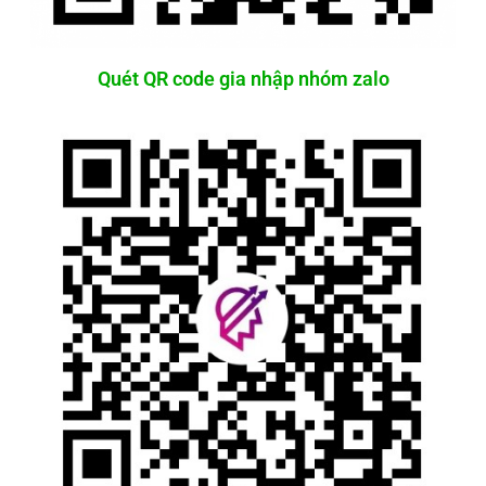
Quét QR code gia nhập nhóm zalo