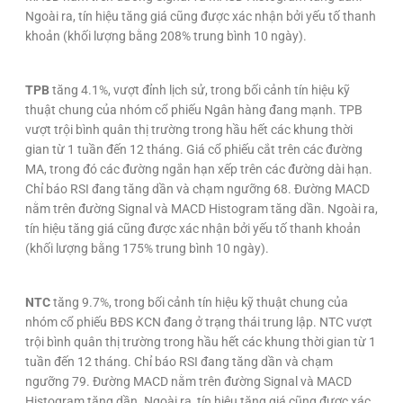
Ngoài ra, tín hiệu tăng giá cũng được xác nhận bởi yếu tố thanh
khoản (khối lượng bằng 208% trung bình 10 ngày).
TPB
tăng 4.1%, vượt đỉnh lịch sử, trong bối cảnh tín hiệu kỹ
thuật chung của nhóm cổ phiếu Ngân hàng đang mạnh. TPB
vượt trội bình quân thị trường trong hầu hết các khung thời
gian từ 1 tuần đến 12 tháng. Giá cổ phiếu cắt trên các đường
MA, trong đó các đường ngắn hạn xếp trên các đường dài hạn.
Chỉ báo RSI đang tăng dần và chạm ngưỡng 68. Đường MACD
nằm trên đường Signal và MACD Histogram tăng dần. Ngoài ra,
tín hiệu tăng giá cũng được xác nhận bởi yếu tố thanh khoản
(khối lượng bằng 175% trung bình 10 ngày).
NTC
tăng 9.7%, trong bối cảnh tín hiệu kỹ thuật chung của
nhóm cổ phiếu BĐS KCN đang ở trạng thái trung lập. NTC vượt
trội bình quân thị trường trong hầu hết các khung thời gian từ 1
tuần đến 12 tháng. Chỉ báo RSI đang tăng dần và chạm
ngưỡng 79. Đường MACD nằm trên đường Signal và MACD
Histogram tăng dần. Ngoài ra, tín hiệu tăng giá cũng được xác