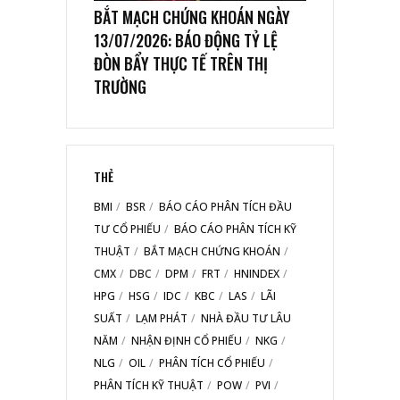
BẮT MẠCH CHỨNG KHOÁN NGÀY
13/07/2026: BÁO ĐỘNG TỶ LỆ
ĐÒN BẨY THỰC TẾ TRÊN THỊ
TRƯỜNG
THẺ
BMI
BSR
BÁO CÁO PHÂN TÍCH ĐẦU
TƯ CỔ PHIẾU
BÁO CÁO PHÂN TÍCH KỸ
THUẬT
BẮT MẠCH CHỨNG KHOÁN
CMX
DBC
DPM
FRT
HNINDEX
HPG
HSG
IDC
KBC
LAS
LÃI
SUẤT
LẠM PHÁT
NHÀ ĐẦU TƯ LÂU
NĂM
NHẬN ĐỊNH CỔ PHIẾU
NKG
NLG
OIL
PHÂN TÍCH CỔ PHIẾU
PHÂN TÍCH KỸ THUẬT
POW
PVI