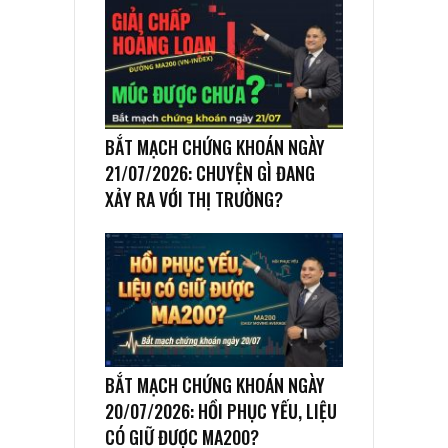
BẮT MẠCH CHỨNG KHOÁN NGÀY
21/07/2026: CHUYỆN GÌ ĐANG
XẢY RA VỚI THỊ TRƯỜNG?
BẮT MẠCH CHỨNG KHOÁN NGÀY
20/07/2026: HỒI PHỤC YẾU, LIỆU
CÓ GIỮ ĐƯỢC MA200?