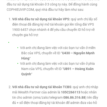
đầu tư sử dụng tài khoản ở 3 công ty này. Để đồng hành cùng
COPHIEUVIP.COM, quý nhà đầu tư hãy làm như sau:
Với nhà đầu tư sử dụng tài khoản VPS:
quý anh chị lấy số
điện thoại đã đăng ký mở tài khoản gọi lên tổng đài VPS
1900 6457 chọn nhánh 4 để yêu cầu chuyển ID hỗ trợ về
chuyên gia hỗ trợ:
Với anh chị đang làm việc với các bạn tư vấn ở miền
Bắc của VPS, chuyển về ID “
U430 – Nguyễn Mạnh
Hùng
“
Với anh chị đang làm việc với các bạn tư vấn ở phía
Nam của VPS, chuyển về ID “
U891 – Hoàng Xuân
Quỳnh
“
Với nhà đầu tư sử dụng tài khoản TCBS
: quý anh chị nhập
mã iWealth Partner của admin là
105C266113
hoặc nhắn
tin cho admin (sms/zalo/telegram
086.86.316.88
) tên đầy
đủ + số điện thoại đăng ký tài khoản để admin đưa vào hỗ