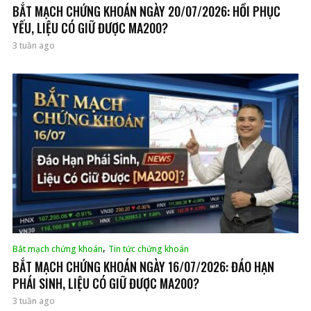
BẮT MẠCH CHỨNG KHOÁN NGÀY 20/07/2026: HỒI PHỤC
YẾU, LIỆU CÓ GIỮ ĐƯỢC MA200?
3 tuần ago
,
Bắt mạch chứng khoán
Tin tức chứng khoán
BẮT MẠCH CHỨNG KHOÁN NGÀY 16/07/2026: ĐÁO HẠN
PHÁI SINH, LIỆU CÓ GIỮ ĐƯỢC MA200?
3 tuần ago