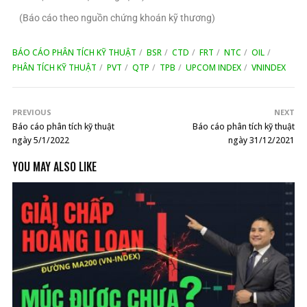
(Báo cáo theo nguồn chứng khoán kỹ thương)
BÁO CÁO PHÂN TÍCH KỸ THUẬT
BSR
CTD
FRT
NTC
OIL
PHÂN TÍCH KỸ THUẬT
PVT
QTP
TPB
UPCOM INDEX
VNINDEX
PREVIOUS
NEXT
Báo cáo phân tích kỹ thuật
Báo cáo phân tích kỹ thuật
ngày 5/1/2022
ngày 31/12/2021
YOU MAY ALSO LIKE