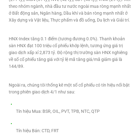
theo nhóm ngành, nhà đầu tư nước ngoài mua ròng mạnh nhất
ở Bất động sản, Ngân hàng, Dầu khí và bán ròng mạnh nhất ở
Xây dựng và Vật liệu, Thực phẩm và đồ uống, Du lịch và Giải trí.
HNX-Index tăng 0.1 điểm (tương đương 0.0%). Thanh khoản
sàn HNX đạt 100 triệu cổ phiếu khớp lệnh, tương ứng giá trị
giao dịch xấp xỉ 2,873 tỷ. Độ rộng thị trường sàn HNX nghiêng
về số cổ phiếu tăng giá với tỷ lệ mã tăng giá/mã giảm giá là
144/89.
Ngoài ra, chúng tôi thống kê một số cổ phiếu có tín hiệu nổi bật
trong phiên giao dịch 4/1 như sau:
Tín hiệu Mua: BSR, OIL, PVT, TPB, NTC, QTP
Tín hiệu Bán: CTD, FRT