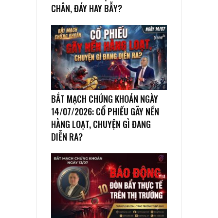
CHÂN, ĐÁY HAY BẪY?
BẮT MẠCH CHỨNG KHOÁN NGÀY
14/07/2026: CỔ PHIẾU GÃY NỀN
HÀNG LOẠT, CHUYỆN GÌ ĐANG
DIỄN RA?