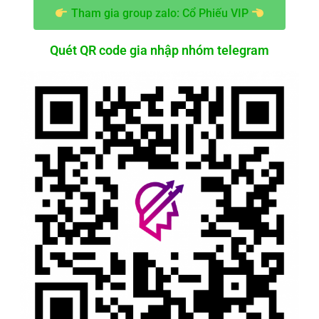
Tham gia group zalo: Cổ Phiếu VIP
Quét QR code gia nhập nhóm telegram