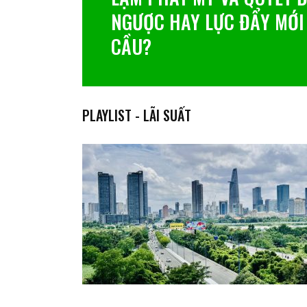
NGƯỢC HAY LỰC ĐẨY MỚI
TẾ THỨ HAI THẾ GIỚI ẢN
CẦU?
VIỆT NAM
PLAYLIST - LÃI SUẤT