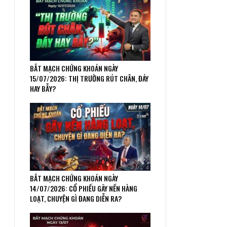
BẮT MẠCH CHỨNG KHOÁN NGÀY
15/07/2026: THỊ TRƯỜNG RÚT CHÂN, ĐÁY
HAY BẪY?
BẮT MẠCH CHỨNG KHOÁN NGÀY
14/07/2026: CỔ PHIẾU GÃY NỀN HÀNG
LOẠT, CHUYỆN GÌ ĐANG DIỄN RA?