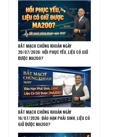
BẮT MẠCH CHỨNG KHOÁN NGÀY
20/07/2026: HỒI PHỤC YẾU, LIỆU CÓ GIỮ
ĐƯỢC MA200?
BẮT MẠCH CHỨNG KHOÁN NGÀY
16/07/2026: ĐÁO HẠN PHÁI SINH, LIỆU CÓ
GIỮ ĐƯỢC MA200?