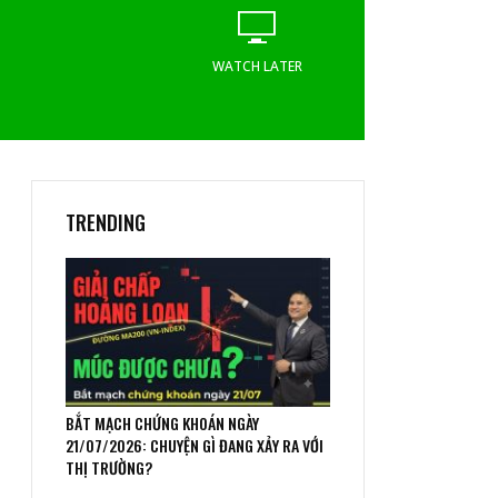
WATCH LATER
WATCH LATER
TRENDING
BẮT MẠCH CHỨNG KHOÁN NGÀY
21/07/2026: CHUYỆN GÌ ĐANG XẢY RA VỚI
THỊ TRƯỜNG?