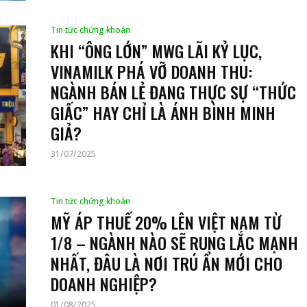
Tin tức chứng khoán
KHI “ÔNG LỚN” MWG LÃI KỶ LỤC,
VINAMILK PHÁ VỠ DOANH THU:
NGÀNH BÁN LẺ ĐANG THỰC SỰ “THỨC
GIẤC” HAY CHỈ LÀ ÁNH BÌNH MINH
GIẢ?
31/07/2025
Tin tức chứng khoán
MỸ ÁP THUẾ 20% LÊN VIỆT NAM TỪ
1/8 – NGÀNH NÀO SẼ RUNG LẮC MẠNH
NHẤT, ĐÂU LÀ NƠI TRÚ ẨN MỚI CHO
DOANH NGHIỆP?
01/08/2025