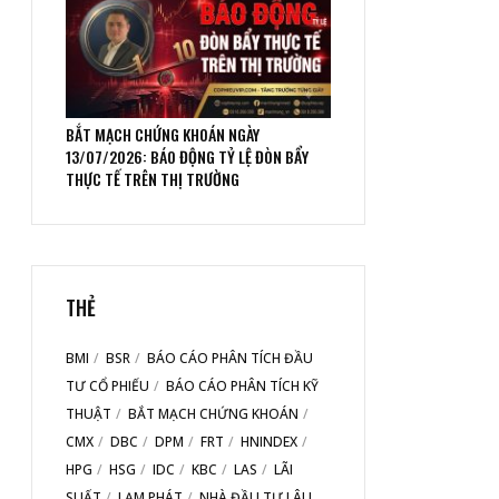
BẮT MẠCH CHỨNG KHOÁN NGÀY
13/07/2026: BÁO ĐỘNG TỶ LỆ ĐÒN BẨY
THỰC TẾ TRÊN THỊ TRƯỜNG
THẺ
BMI
BSR
BÁO CÁO PHÂN TÍCH ĐẦU
TƯ CỔ PHIẾU
BÁO CÁO PHÂN TÍCH KỸ
THUẬT
BẮT MẠCH CHỨNG KHOÁN
CMX
DBC
DPM
FRT
HNINDEX
HPG
HSG
IDC
KBC
LAS
LÃI
SUẤT
LẠM PHÁT
NHÀ ĐẦU TƯ LÂU