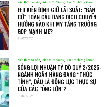
,
,
Kiến thức cơ bản
Kiến thức đầu tư
Tin tức chứng khoán
FED KIÊN ĐỊNH GIỮ LÃI SUẤT: “BÀN
CỜ” TOÀN CẦU ĐANG DỊCH CHUYỂN
HƯỚNG NÀO KHI MỸ TĂNG TRƯỞNG
GDP MẠNH MẼ?
31/07/2025
,
,
Kiến thức cơ bản
Kiến thức đầu tư
Tin tức chứng khoán
SÓNG LỢI NHUẬN TỶ ĐÔ QUÝ 2/2025:
NGÀNH NGÂN HÀNG ĐANG “THỨC
TỈNH”, ĐÂU LÀ ĐỘNG LỰC THỰC SỰ
CỦA CÁC “ÔNG LỚN”?
31/07/2025