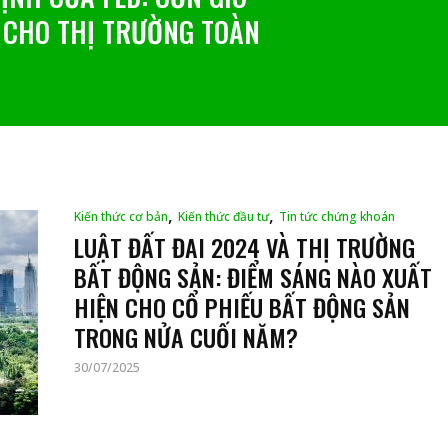
 CHO THỊ TRƯỜNG TOÀN
H HƯỞNG ĐẾN XUẤT KHẨU
,
,
Kiến thức cơ bản
Kiến thức đầu tư
Tin tức chứng khoán
LUẬT ĐẤT ĐAI 2024 VÀ THỊ TRƯỜNG
BẤT ĐỘNG SẢN: ĐIỂM SÁNG NÀO XUẤT
HIỆN CHO CỔ PHIẾU BẤT ĐỘNG SẢN
TRONG NỬA CUỐI NĂM?
30/07/2025