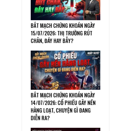
BẮT MẠCH CHỨNG KHOÁN NGÀY
15/07/2026: THỊ TRƯỜNG RÚT
CHÂN, ĐÁY HAY BẪY?
BẮT MẠCH CHỨNG KHOÁN NGÀY
14/07/2026: CỔ PHIẾU GÃY NỀN
HÀNG LOẠT, CHUYỆN GÌ ĐANG
DIỄN RA?