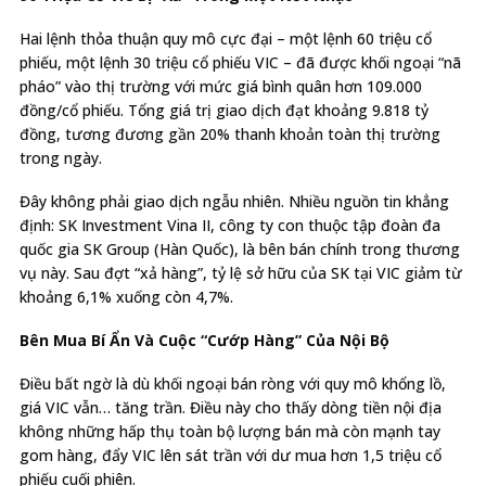
Hai lệnh thỏa thuận quy mô cực đại – một lệnh 60 triệu cổ
phiếu, một lệnh 30 triệu cổ phiếu VIC – đã được khối ngoại “nã
pháo” vào thị trường với mức giá bình quân hơn 109.000
đồng/cổ phiếu. Tổng giá trị giao dịch đạt khoảng 9.818 tỷ
đồng, tương đương gần 20% thanh khoản toàn thị trường
trong ngày.
Đây không phải giao dịch ngẫu nhiên. Nhiều nguồn tin khẳng
định: SK Investment Vina II, công ty con thuộc tập đoàn đa
quốc gia SK Group (Hàn Quốc), là bên bán chính trong thương
vụ này. Sau đợt “xả hàng”, tỷ lệ sở hữu của SK tại VIC giảm từ
khoảng 6,1% xuống còn 4,7%.
Bên Mua Bí Ẩn Và Cuộc “Cướp Hàng” Của Nội Bộ
Điều bất ngờ là dù khối ngoại bán ròng với quy mô khổng lồ,
giá VIC vẫn… tăng trần. Điều này cho thấy dòng tiền nội địa
không những hấp thụ toàn bộ lượng bán mà còn mạnh tay
gom hàng, đẩy VIC lên sát trần với dư mua hơn 1,5 triệu cổ
phiếu cuối phiên.