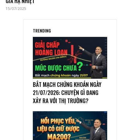
GIÁ HẠ NHIỆT
15/07/2025
TRENDING
BẮT MẠCH CHỨNG KHOÁN NGÀY
21/07/2026: CHUYỆN GÌ ĐANG
XẢY RA VỚI THỊ TRƯỜNG?