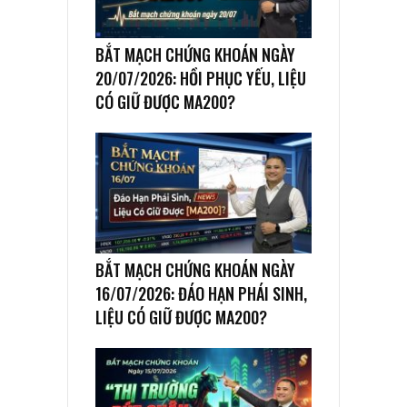
BẮT MẠCH CHỨNG KHOÁN NGÀY
20/07/2026: HỒI PHỤC YẾU, LIỆU
CÓ GIỮ ĐƯỢC MA200?
BẮT MẠCH CHỨNG KHOÁN NGÀY
16/07/2026: ĐÁO HẠN PHÁI SINH,
LIỆU CÓ GIỮ ĐƯỢC MA200?