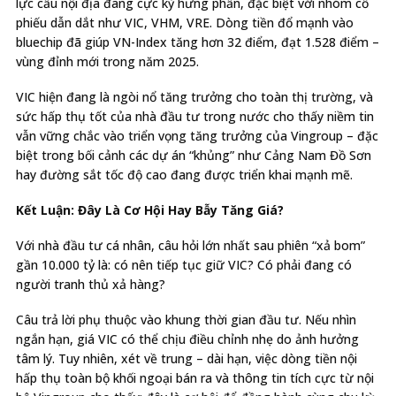
lực cầu nội địa đang cực kỳ hưng phấn, đặc biệt với nhóm cổ
phiếu dẫn dắt như VIC, VHM, VRE. Dòng tiền đổ mạnh vào
bluechip đã giúp VN-Index tăng hơn 32 điểm, đạt 1.528 điểm –
vùng đỉnh mới trong năm 2025.
VIC hiện đang là ngòi nổ tăng trưởng cho toàn thị trường, và
sức hấp thụ tốt của nhà đầu tư trong nước cho thấy niềm tin
vẫn vững chắc vào triển vọng tăng trưởng của Vingroup – đặc
biệt trong bối cảnh các dự án “khủng” như Cảng Nam Đồ Sơn
hay đường sắt tốc độ cao đang được triển khai mạnh mẽ.
Kết Luận: Đây Là Cơ Hội Hay Bẫy Tăng Giá?
Với nhà đầu tư cá nhân, câu hỏi lớn nhất sau phiên “xả bom”
gần 10.000 tỷ là: có nên tiếp tục giữ VIC? Có phải đang có
người tranh thủ xả hàng?
Câu trả lời phụ thuộc vào khung thời gian đầu tư. Nếu nhìn
ngắn hạn, giá VIC có thể chịu điều chỉnh nhẹ do ảnh hưởng
tâm lý. Tuy nhiên, xét về trung – dài hạn, việc dòng tiền nội
hấp thụ toàn bộ khối ngoại bán ra và thông tin tích cực từ nội