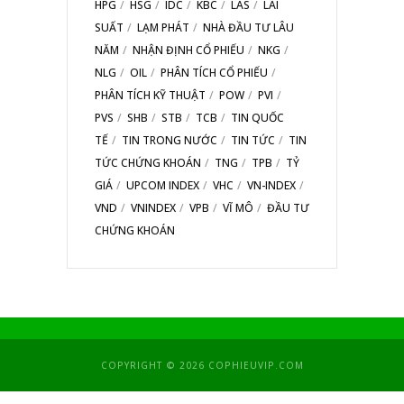
HPG
HSG
IDC
KBC
LAS
LÃI
SUẤT
LẠM PHÁT
NHÀ ĐẦU TƯ LÂU
NĂM
NHẬN ĐỊNH CỔ PHIẾU
NKG
NLG
OIL
PHÂN TÍCH CỔ PHIẾU
PHÂN TÍCH KỸ THUẬT
POW
PVI
PVS
SHB
STB
TCB
TIN QUỐC
TẾ
TIN TRONG NƯỚC
TIN TỨC
TIN
TỨC CHỨNG KHOÁN
TNG
TPB
TỶ
GIÁ
UPCOM INDEX
VHC
VN-INDEX
VND
VNINDEX
VPB
VĨ MÔ
ĐẦU TƯ
CHỨNG KHOÁN
COPYRIGHT © 2026 COPHIEUVIP.COM