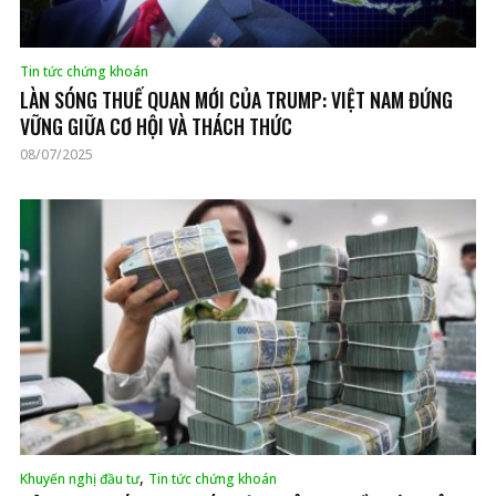
Tin tức chứng khoán
LÀN SÓNG THUẾ QUAN MỚI CỦA TRUMP: VIỆT NAM ĐỨNG
VỮNG GIỮA CƠ HỘI VÀ THÁCH THỨC
08/07/2025
,
Khuyến nghị đầu tư
Tin tức chứng khoán