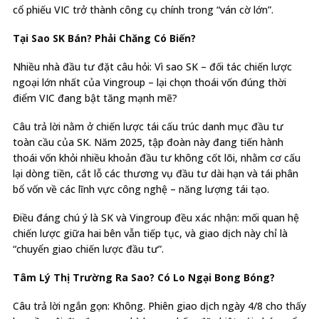
cổ phiếu VIC trở thành công cụ chính trong “ván cờ lớn”.
Tại Sao SK Bán? Phải Chăng Có Biến?
Nhiều nhà đầu tư đặt câu hỏi: Vì sao SK – đối tác chiến lược
ngoại lớn nhất của Vingroup – lại chọn thoái vốn đúng thời
điểm VIC đang bật tăng mạnh mẽ?
Câu trả lời nằm ở chiến lược tái cấu trúc danh mục đầu tư
toàn cầu của SK. Năm 2025, tập đoàn này đang tiến hành
thoái vốn khỏi nhiều khoản đầu tư không cốt lõi, nhằm cơ cấu
lại dòng tiền, cắt lỗ các thương vụ đầu tư dài hạn và tái phân
bổ vốn về các lĩnh vực công nghệ – năng lượng tái tạo.
Điều đáng chú ý là SK và Vingroup đều xác nhận: mối quan hệ
chiến lược giữa hai bên vẫn tiếp tục, và giao dịch này chỉ là
“chuyển giao chiến lược đầu tư”.
Tâm Lý Thị Trường Ra Sao? Có Lo Ngại Bong Bóng?
Câu trả lời ngắn gọn: Không. Phiên giao dịch ngày 4/8 cho thấy