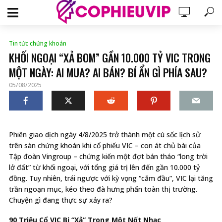
Tin tức chứng khoán
KHỐI NGOẠI “XẢ BOM” GẦN 10.000 TỶ VIC TRONG
MỘT NGÀY: AI MUA? AI BÁN? BÍ ẨN GÌ PHÍA SAU?
05/08/2025
Phiên giao dịch ngày 4/8/2025 trở thành một cú sốc lịch sử
trên sàn chứng khoán khi cổ phiếu VIC – con át chủ bài của
Tập đoàn Vingroup – chứng kiến một đợt bán tháo “long trời
lở đất” từ khối ngoại, với tổng giá trị lên đến gần 10.000 tỷ
đồng. Tuy nhiên, trái ngược với kỳ vọng “cắm đầu”, VIC lại tăng
trần ngoạn mục, kéo theo đà hưng phấn toàn thị trường.
Chuyện gì đang thực sự xảy ra?
90 Triệu Cổ VIC Bị “Xả” Trong Một Nốt Nhạc