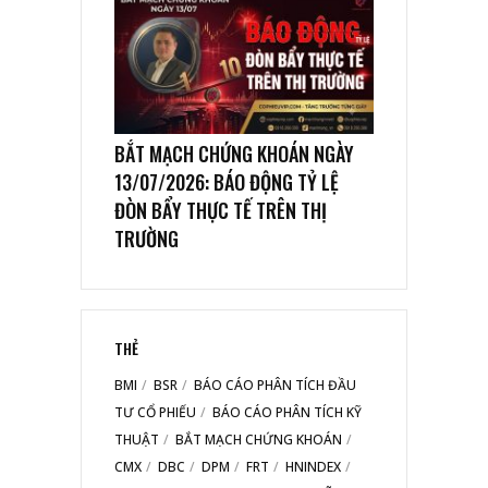
BẮT MẠCH CHỨNG KHOÁN NGÀY
13/07/2026: BÁO ĐỘNG TỶ LỆ
ĐÒN BẨY THỰC TẾ TRÊN THỊ
TRƯỜNG
THẺ
BMI
BSR
BÁO CÁO PHÂN TÍCH ĐẦU
TƯ CỔ PHIẾU
BÁO CÁO PHÂN TÍCH KỸ
THUẬT
BẮT MẠCH CHỨNG KHOÁN
CMX
DBC
DPM
FRT
HNINDEX