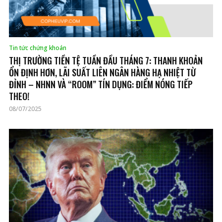
Tin tức chứng khoán
THỊ TRƯỜNG TIỀN TỆ TUẦN ĐẦU THÁNG 7: THANH KHOẢN
ỔN ĐỊNH HƠN, LÃI SUẤT LIÊN NGÂN HÀNG HẠ NHIỆT TỪ
ĐỈNH – NHNN VÀ “ROOM” TÍN DỤNG: ĐIỂM NÓNG TIẾP
THEO!
08/07/2025