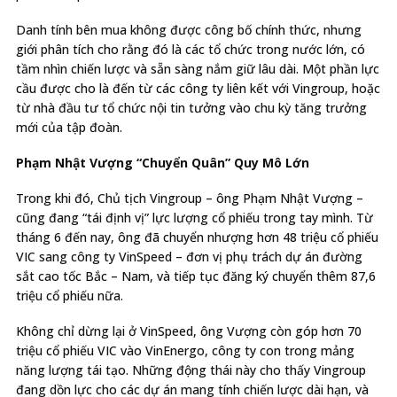
Danh tính bên mua không được công bố chính thức, nhưng
giới phân tích cho rằng đó là các tổ chức trong nước lớn, có
tầm nhìn chiến lược và sẵn sàng nắm giữ lâu dài. Một phần lực
cầu được cho là đến từ các công ty liên kết với Vingroup, hoặc
từ nhà đầu tư tổ chức nội tin tưởng vào chu kỳ tăng trưởng
mới của tập đoàn.
Phạm Nhật Vượng “Chuyển Quân” Quy Mô Lớn
Trong khi đó, Chủ tịch Vingroup – ông Phạm Nhật Vượng –
cũng đang “tái định vị” lực lượng cổ phiếu trong tay mình. Từ
tháng 6 đến nay, ông đã chuyển nhượng hơn 48 triệu cổ phiếu
VIC sang công ty VinSpeed – đơn vị phụ trách dự án đường
sắt cao tốc Bắc – Nam, và tiếp tục đăng ký chuyển thêm 87,6
triệu cổ phiếu nữa.
Không chỉ dừng lại ở VinSpeed, ông Vượng còn góp hơn 70
triệu cổ phiếu VIC vào VinEnergo, công ty con trong mảng
năng lượng tái tạo. Những động thái này cho thấy Vingroup
đang dồn lực cho các dự án mang tính chiến lược dài hạn, và