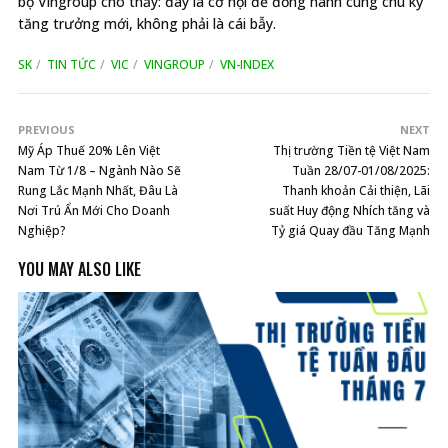
bộ Vingroup cho thấy: đây là cơ hội để đồng hành cùng chu kỳ
tăng trưởng mới, không phải là cái bẫy.
SK
TIN TỨC
VIC
VINGROUP
VN-INDEX
PREVIOUS
NEXT
Mỹ Áp Thuế 20% Lên Việt
Thị trường Tiền tệ Việt Nam
Nam Từ 1/8 – Ngành Nào Sẽ
Tuần 28/07-01/08/2025:
Rung Lắc Mạnh Nhất, Đâu Là
Thanh khoản Cải thiện, Lãi
Nơi Trú Ẩn Mới Cho Doanh
suất Huy động Nhích tăng và
Nghiệp?
Tỷ giá Quay đầu Tăng Mạnh
YOU MAY ALSO LIKE