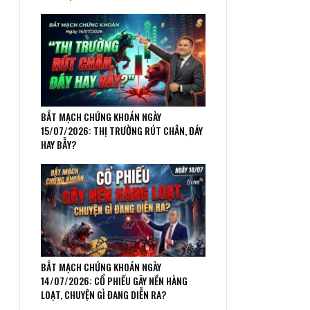
BẮT MẠCH CHỨNG KHOÁN NGÀY
15/07/2026: THỊ TRƯỜNG RÚT CHÂN, ĐÁY
HAY BẪY?
BẮT MẠCH CHỨNG KHOÁN NGÀY
14/07/2026: CỔ PHIẾU GÃY NỀN HÀNG
LOẠT, CHUYỆN GÌ ĐANG DIỄN RA?