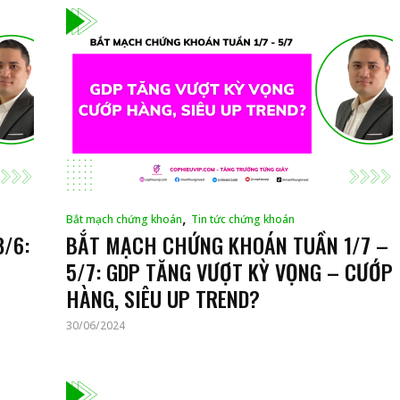
,
Bắt mạch chứng khoán
Tin tức chứng khoán
/6:
BẮT MẠCH CHỨNG KHOÁN TUẦN 1/7 –
5/7: GDP TĂNG VƯỢT KỲ VỌNG – CƯỚP
HÀNG, SIÊU UP TREND?
30/06/2024