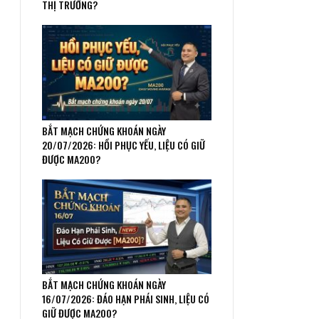
THỊ TRƯỜNG?
BẮT MẠCH CHỨNG KHOÁN NGÀY
20/07/2026: HỒI PHỤC YẾU, LIỆU CÓ GIỮ
ĐƯỢC MA200?
BẮT MẠCH CHỨNG KHOÁN NGÀY
16/07/2026: ĐÁO HẠN PHÁI SINH, LIỆU CÓ
GIỮ ĐƯỢC MA200?