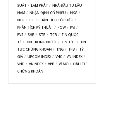
SUẤT
LẠM PHÁT
NHÀ ĐẦU TƯ LÂU
NĂM
NHẬN ĐỊNH CỔ PHIẾU
NKG
NLG
OIL
PHÂN TÍCH CỔ PHIẾU
PHÂN TÍCH KỸ THUẬT
POW
PVI
PVS
SHB
STB
TCB
TIN QUỐC
TẾ
TIN TRONG NƯỚC
TIN TỨC
TIN
TỨC CHỨNG KHOÁN
TNG
TPB
TỶ
GIÁ
UPCOM INDEX
VHC
VN-INDEX
VND
VNINDEX
VPB
VĨ MÔ
ĐẦU TƯ
CHỨNG KHOÁN