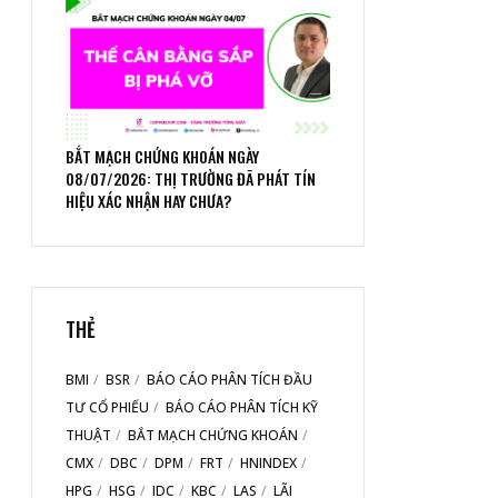
BẮT MẠCH CHỨNG KHOÁN NGÀY
08/07/2026: THỊ TRƯỜNG ĐÃ PHÁT TÍN
HIỆU XÁC NHẬN HAY CHƯA?
THẺ
BMI
BSR
BÁO CÁO PHÂN TÍCH ĐẦU
TƯ CỔ PHIẾU
BÁO CÁO PHÂN TÍCH KỸ
THUẬT
BẮT MẠCH CHỨNG KHOÁN
CMX
DBC
DPM
FRT
HNINDEX
HPG
HSG
IDC
KBC
LAS
LÃI