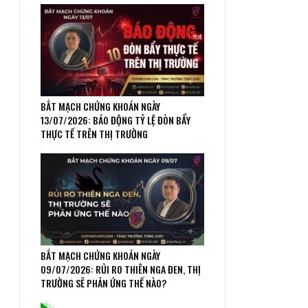
BẮT MẠCH CHỨNG KHOÁN NGÀY
13/07/2026: BÁO ĐỘNG TỶ LỆ ĐÒN BẨY
THỰC TẾ TRÊN THỊ TRƯỜNG
BẮT MẠCH CHỨNG KHOÁN NGÀY
09/07/2026: RỦI RO THIÊN NGA ĐEN, THỊ
TRƯỜNG SẼ PHẢN ỨNG THẾ NÀO?