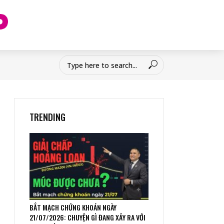
TRENDING
BẮT MẠCH CHỨNG KHOÁN NGÀY
21/07/2026: CHUYỆN GÌ ĐANG XẢY RA VỚI