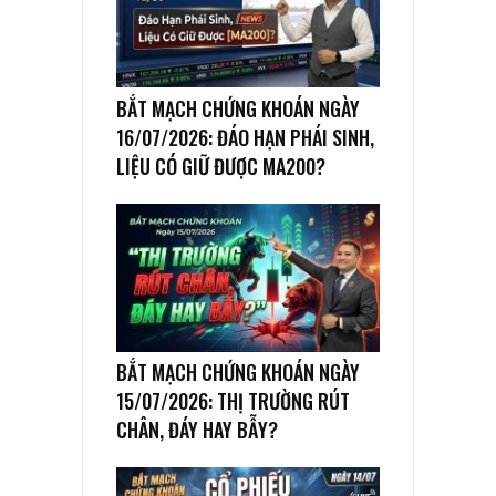
BẮT MẠCH CHỨNG KHOÁN NGÀY
16/07/2026: ĐÁO HẠN PHÁI SINH,
LIỆU CÓ GIỮ ĐƯỢC MA200?
BẮT MẠCH CHỨNG KHOÁN NGÀY
15/07/2026: THỊ TRƯỜNG RÚT
CHÂN, ĐÁY HAY BẪY?