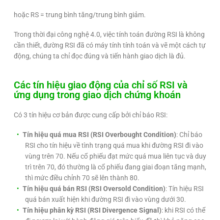
hoặc RS = trung bình tăng/trung bình giảm.
Trong thời đại công nghệ 4.0, việc tính toán đường RSI là không
cần thiết, đường RSI đã có máy tính tính toán và vẽ một cách tự
động, chúng ta chỉ đọc đúng và tiến hành giao dịch là đủ.
Các tín hiệu giao động của chỉ số RSI và
ứng dụng trong giao dịch chứng khoán
Có 3 tín hiệu cơ bản được cung cấp bởi chỉ báo RSI:
Tín hiệu quá mua RSI (RSI Overbought Condition)
: Chỉ báo
RSI cho tín hiệu về tình trạng quá mua khi đường RSI đi vào
vùng trên 70. Nếu cổ phiếu đạt mức quá mua liên tục và duy
trì trên 70, đó thường là cổ phiếu đang giai đoạn tăng mạnh,
thì mức điều chỉnh 70 sẽ lên thành 80.
Tín hiệu quá bán RSI (RSI Oversold Condition)
: Tín hiệu RSI
quá bán xuất hiện khi đường RSI đi vào vùng dưới 30.
Tín hiệu phân kỳ RSI (RSI Divergence Signal)
: khi RSI có thể