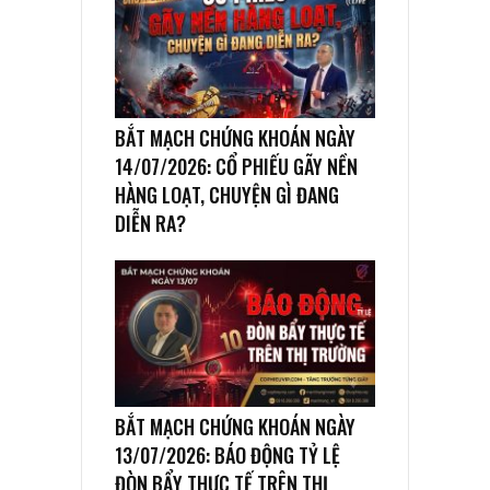
BẮT MẠCH CHỨNG KHOÁN NGÀY
14/07/2026: CỔ PHIẾU GÃY NỀN
HÀNG LOẠT, CHUYỆN GÌ ĐANG
DIỄN RA?
BẮT MẠCH CHỨNG KHOÁN NGÀY
13/07/2026: BÁO ĐỘNG TỶ LỆ
ĐÒN BẨY THỰC TẾ TRÊN THỊ