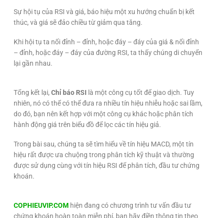
Sự hội tụ của RSI và giá, báo hiệu một xu hướng chuẩn bị kết
thúc, và giá sẽ đảo chiều từ giảm qua tăng.
Khi hội tụ ta nối đỉnh – đỉnh, hoặc đáy – đáy của giá & nối đỉnh
– đỉnh, hoặc đáy – đáy của đường RSI, ta thấy chúng di chuyển
lại gần nhau.
Tổng kết lại,
Chỉ báo RSI
là một công cụ tốt để giao dịch. Tuy
nhiên, nó có thể có thể đưa ra nhiều tín hiệu nhiễu hoặc sai lầm,
do đó, bạn nên kết hợp với một công cụ khác hoặc phân tích
hành động giá trên biểu đồ để lọc các tín hiệu giả.
Trong bài sau, chúng ta sẽ tìm hiểu về tín hiệu MACD, một tín
hiệu rất được ưa chuộng trong phân tích kỹ thuật và thường
được sử dụng cùng với tín hiệu RSI để phân tích, đầu tư chứng
khoán.
COPHIEUVIP.COM
hiện đang có chương trình tư vấn đầu tư
chứng khoán hoàn toàn miễn phí, bạn hãy điền thông tin theo