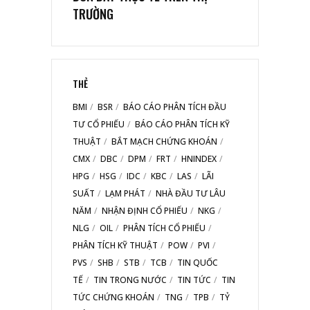
TRƯỜNG
THẺ
BMI
BSR
BÁO CÁO PHÂN TÍCH ĐẦU
TƯ CỔ PHIẾU
BÁO CÁO PHÂN TÍCH KỸ
THUẬT
BẮT MẠCH CHỨNG KHOÁN
CMX
DBC
DPM
FRT
HNINDEX
HPG
HSG
IDC
KBC
LAS
LÃI
SUẤT
LẠM PHÁT
NHÀ ĐẦU TƯ LÂU
NĂM
NHẬN ĐỊNH CỔ PHIẾU
NKG
NLG
OIL
PHÂN TÍCH CỔ PHIẾU
PHÂN TÍCH KỸ THUẬT
POW
PVI
PVS
SHB
STB
TCB
TIN QUỐC
TẾ
TIN TRONG NƯỚC
TIN TỨC
TIN
TỨC CHỨNG KHOÁN
TNG
TPB
TỶ