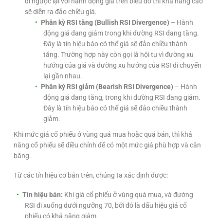
đi ngược lại với hành động giá trên biểu đồ thì khả năng cao
sẽ diễn ra đảo chiều giá.
Phân kỳ RSI tăng (Bullish RSI Divergence)
– Hành
động giá đang giảm trong khi đường RSI đang tăng.
Đây là tín hiệu báo có thể giá sẽ đảo chiều thành
tăng. Trường hợp này còn gọi là hội tụ vì đường xu
hướng của giá và đường xu hướng của RSI di chuyển
lại gần nhau.
Phân kỳ RSI giảm (Bearish RSI Divergence)
– Hành
động giá đang tăng, trong khi đường RSI đang giảm.
Đây là tín hiệu báo có thể giá sẽ đảo chiều thành
giảm.
Khi mức giá cổ phiếu ở vùng quá mua hoặc quá bán, thì khả
năng cổ phiếu sẽ điều chỉnh để có một mức giá phù hợp và cân
bằng.
Từ các tín hiệu cơ bản trên, chúng ta xác định được:
Tín hiệu bán:
Khi giá cổ phiếu ở vùng quá mua, và đường
RSI đi xuống dưới ngưỡng 70, bởi đó là dấu hiệu giá cổ
phiếu có khả năng giảm.