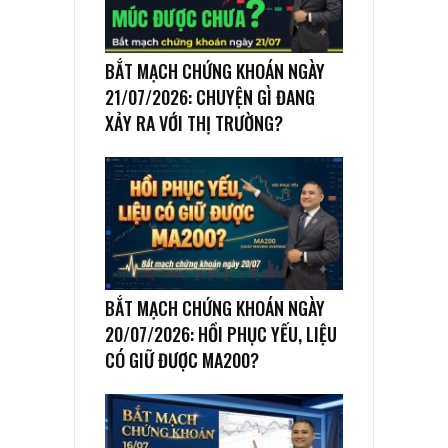
BẮT MẠCH CHỨNG KHOÁN NGÀY
21/07/2026: CHUYỆN GÌ ĐANG
XẢY RA VỚI THỊ TRƯỜNG?
BẮT MẠCH CHỨNG KHOÁN NGÀY
20/07/2026: HỒI PHỤC YẾU, LIỆU
CÓ GIỮ ĐƯỢC MA200?