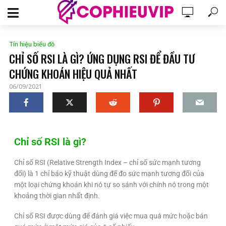
Tín hiệu biểu đồ
CHỈ SỐ RSI LÀ GÌ? ỨNG DỤNG RSI ĐỂ ĐẦU TƯ
CHỨNG KHOÁN HIỆU QUẢ NHẤT
06/09/2021
Chỉ số RSI là gì?
Chỉ số RSI (Relative Strength Index – chỉ số sức mạnh tương
đối) là 1 chỉ báo kỹ thuật dùng để đo sức mạnh tương đối của
một loại chứng khoán khi nó tự so sánh với chính nó trong một
khoảng thời gian nhất định.
Chỉ số RSI được dùng để đánh giá việc mua quá mức hoặc bán