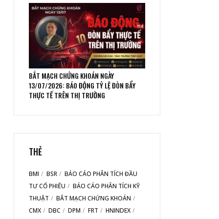
BẮT MẠCH CHỨNG KHOÁN NGÀY
13/07/2026: BÁO ĐỘNG TỶ LỆ ĐÒN BẨY
THỰC TẾ TRÊN THỊ TRƯỜNG
THẺ
BMI
BSR
BÁO CÁO PHÂN TÍCH ĐẦU
TƯ CỔ PHIẾU
BÁO CÁO PHÂN TÍCH KỸ
THUẬT
BẮT MẠCH CHỨNG KHOÁN
CMX
DBC
DPM
FRT
HNINDEX