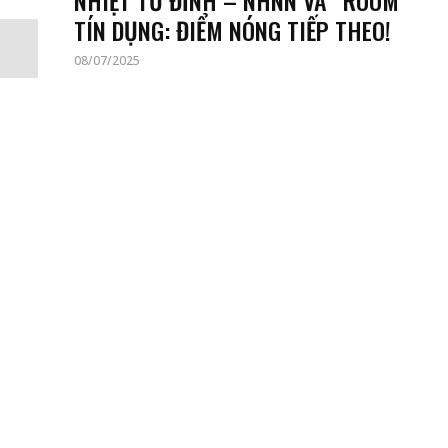
NHIỆT TỪ ĐỈNH – NHNN VÀ “ROOM”
TÍN DỤNG: ĐIỂM NÓNG TIẾP THEO!
08/07/2025