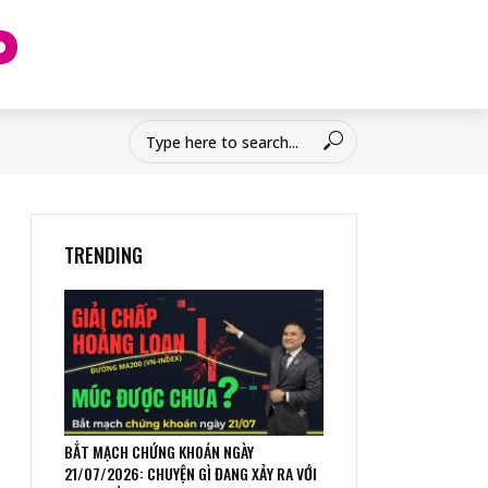
TRENDING
BẮT MẠCH CHỨNG KHOÁN NGÀY
21/07/2026: CHUYỆN GÌ ĐANG XẢY RA VỚI