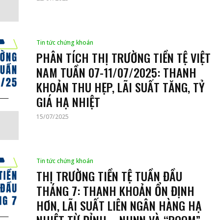
Tin tức chứng khoán
PHÂN TÍCH THỊ TRƯỜNG TIỀN TỆ VIỆT
NAM TUẦN 07-11/07/2025: THANH
KHOẢN THU HẸP, LÃI SUẤT TĂNG, TỶ
GIÁ HẠ NHIỆT
15/07/2025
Tin tức chứng khoán
THỊ TRƯỜNG TIỀN TỆ TUẦN ĐẦU
THÁNG 7: THANH KHOẢN ỔN ĐỊNH
HƠN, LÃI SUẤT LIÊN NGÂN HÀNG HẠ