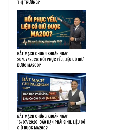
THỊ TRƯỜNG?
BẮT MẠCH CHỨNG KHOÁN NGÀY
20/07/2026: HỒI PHỤC YẾU, LIỆU CÓ GIỮ
ĐƯỢC MA200?
BẮT MẠCH CHỨNG KHOÁN NGÀY
16/07/2026: ĐÁO HẠN PHÁI SINH, LIỆU CÓ
GIỮ ĐƯỢC MA200?