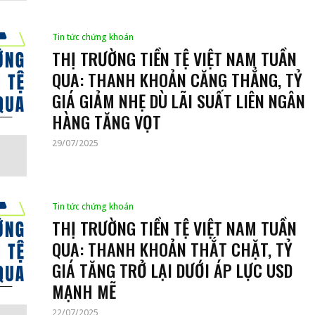
Tin tức chứng khoán
THỊ TRƯỜNG TIỀN TỆ VIỆT NAM TUẦN
QUA: THANH KHOẢN CĂNG THẲNG, TỶ
GIÁ GIẢM NHẸ DÙ LÃI SUẤT LIÊN NGÂN
HÀNG TĂNG VỌT
29/07/2025
Tin tức chứng khoán
THỊ TRƯỜNG TIỀN TỆ VIỆT NAM TUẦN
QUA: THANH KHOẢN THẮT CHẶT, TỶ
GIÁ TĂNG TRỞ LẠI DƯỚI ÁP LỰC USD
MẠNH MẼ
22/07/2025