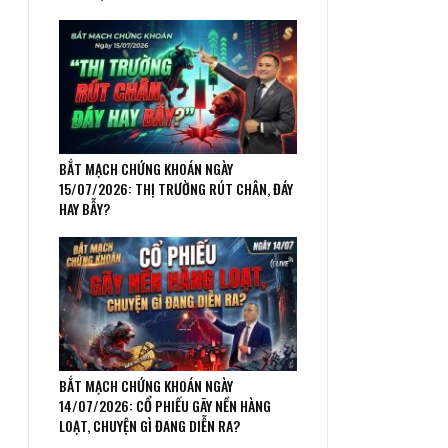
BẮT MẠCH CHỨNG KHOÁN NGÀY
15/07/2026: THỊ TRƯỜNG RÚT CHÂN, ĐÁY
HAY BẪY?
BẮT MẠCH CHỨNG KHOÁN NGÀY
14/07/2026: CỔ PHIẾU GÃY NỀN HÀNG
LOẠT, CHUYỆN GÌ ĐANG DIỄN RA?