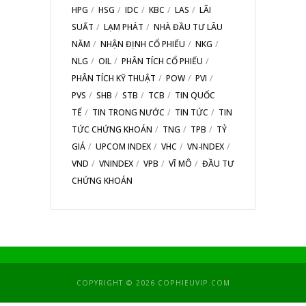
HPG
HSG
IDC
KBC
LAS
LÃI
SUẤT
LẠM PHÁT
NHÀ ĐẦU TƯ LÂU
NĂM
NHẬN ĐỊNH CỔ PHIẾU
NKG
NLG
OIL
PHÂN TÍCH CỔ PHIẾU
PHÂN TÍCH KỸ THUẬT
POW
PVI
PVS
SHB
STB
TCB
TIN QUỐC
TẾ
TIN TRONG NƯỚC
TIN TỨC
TIN
TỨC CHỨNG KHOÁN
TNG
TPB
TỶ
GIÁ
UPCOM INDEX
VHC
VN-INDEX
VND
VNINDEX
VPB
VĨ MÔ
ĐẦU TƯ
CHỨNG KHOÁN
COPYRIGHT © 2026 COPHIEUVIP.COM