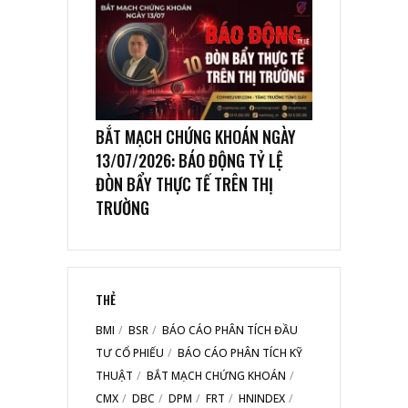
BẮT MẠCH CHỨNG KHOÁN NGÀY
13/07/2026: BÁO ĐỘNG TỶ LỆ
ĐÒN BẨY THỰC TẾ TRÊN THỊ
TRƯỜNG
THẺ
BMI
BSR
BÁO CÁO PHÂN TÍCH ĐẦU
TƯ CỔ PHIẾU
BÁO CÁO PHÂN TÍCH KỸ
THUẬT
BẮT MẠCH CHỨNG KHOÁN
CMX
DBC
DPM
FRT
HNINDEX