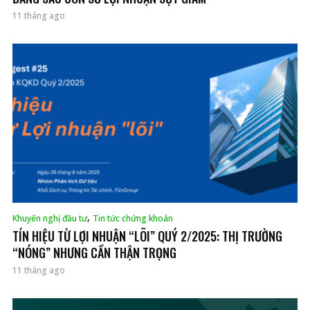
11 tháng ago
,
Khuyến nghị đầu tư
Tin tức chứng khoán
TÍN HIỆU TỪ LỢI NHUẬN “LÕI” QUÝ 2/2025: THỊ TRƯỜNG
“NÓNG” NHƯNG CẦN THẬN TRỌNG
11 tháng ago