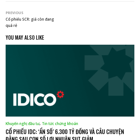
PREVIOUS
Cổ phiếu SCR: giá còn đang
quá rẻ
YOU MAY ALSO LIKE
,
Khuyến nghị đầu tư
Tin tức chứng khoán
CỔ PHIẾU IDC: ‘ẨN SỐ’ 6.300 TỶ ĐỒNG VÀ CÂU CHUYỆN
ĐẰNG SAU CON SỐ LỢI NHUẬN SỤT GIẢM