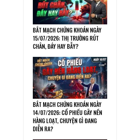
BẮT MẠCH CHỨNG KHOÁN NGÀY
15/07/2026: THỊ TRƯỜNG RÚT
CHÂN, ĐÁY HAY BẪY?
BẮT MẠCH CHỨNG KHOÁN NGÀY
14/07/2026: CỔ PHIẾU GÃY NỀN
HÀNG LOẠT, CHUYỆN GÌ ĐANG
DIỄN RA?