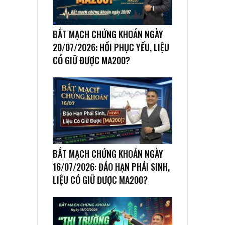
BẮT MẠCH CHỨNG KHOÁN NGÀY
20/07/2026: HỒI PHỤC YẾU, LIỆU
CÓ GIỮ ĐƯỢC MA200?
BẮT MẠCH CHỨNG KHOÁN NGÀY
16/07/2026: ĐÁO HẠN PHÁI SINH,
LIỆU CÓ GIỮ ĐƯỢC MA200?