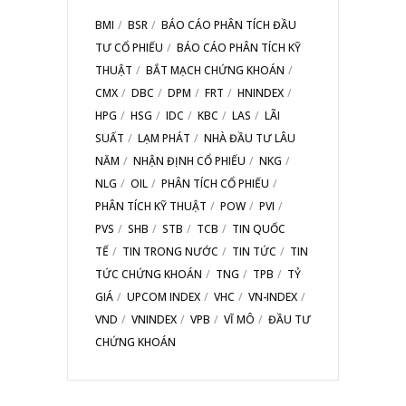
BMI
BSR
BÁO CÁO PHÂN TÍCH ĐẦU
TƯ CỔ PHIẾU
BÁO CÁO PHÂN TÍCH KỸ
THUẬT
BẮT MẠCH CHỨNG KHOÁN
CMX
DBC
DPM
FRT
HNINDEX
HPG
HSG
IDC
KBC
LAS
LÃI
SUẤT
LẠM PHÁT
NHÀ ĐẦU TƯ LÂU
NĂM
NHẬN ĐỊNH CỔ PHIẾU
NKG
NLG
OIL
PHÂN TÍCH CỔ PHIẾU
PHÂN TÍCH KỸ THUẬT
POW
PVI
PVS
SHB
STB
TCB
TIN QUỐC
TẾ
TIN TRONG NƯỚC
TIN TỨC
TIN
TỨC CHỨNG KHOÁN
TNG
TPB
TỶ
GIÁ
UPCOM INDEX
VHC
VN-INDEX
VND
VNINDEX
VPB
VĨ MÔ
ĐẦU TƯ
CHỨNG KHOÁN