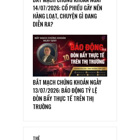
14/07/2026: CỔ PHIẾU GÃY NỀN
HÀNG LOẠT, CHUYỆN GÌ ĐANG
DIỄN RA?
BẮT MẠCH CHỨNG KHOÁN NGÀY
13/07/2026: BÁO ĐỘNG TỶ LỆ
ĐÒN BẨY THỰC TẾ TRÊN THỊ
TRƯỜNG
THẺ