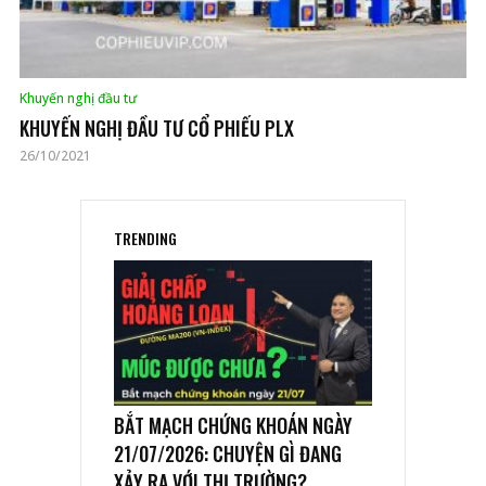
Khuyến nghị đầu tư
KHUYẾN NGHỊ ĐẦU TƯ CỔ PHIẾU PLX
26/10/2021
TRENDING
BẮT MẠCH CHỨNG KHOÁN NGÀY
21/07/2026: CHUYỆN GÌ ĐANG
XẢY RA VỚI THỊ TRƯỜNG?