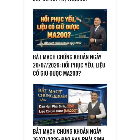
BẮT MẠCH CHỨNG KHOÁN NGÀY
20/07/2026: HỒI PHỤC YẾU, LIỆU
CÓ GIỮ ĐƯỢC MA200?
BẮT MẠCH CHỨNG KHOÁN NGÀY
16/07/2026: ĐÁO HẠN PHÁI SINH,