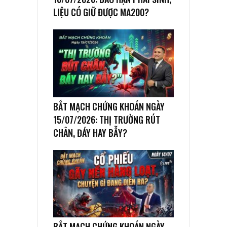
LIỆU CÓ GIỮ ĐƯỢC MA200?
BẮT MẠCH CHỨNG KHOÁN NGÀY
15/07/2026: THỊ TRƯỜNG RÚT
CHÂN, ĐÁY HAY BẪY?
BẮT MẠCH CHỨNG KHOÁN NGÀY