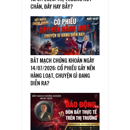
CHÂN, ĐÁY HAY BẪY?
BẮT MẠCH CHỨNG KHOÁN NGÀY
14/07/2026: CỔ PHIẾU GÃY NỀN
HÀNG LOẠT, CHUYỆN GÌ ĐANG
DIỄN RA?