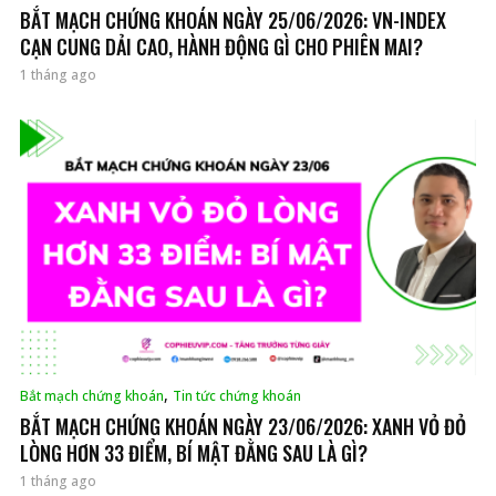
BẮT MẠCH CHỨNG KHOÁN NGÀY 25/06/2026: VN-INDEX
CẠN CUNG DẢI CAO, HÀNH ĐỘNG GÌ CHO PHIÊN MAI?
1 tháng ago
,
Bắt mạch chứng khoán
Tin tức chứng khoán
BẮT MẠCH CHỨNG KHOÁN NGÀY 23/06/2026: XANH VỎ ĐỎ
LÒNG HƠN 33 ĐIỂM, BÍ MẬT ĐẰNG SAU LÀ GÌ?
1 tháng ago