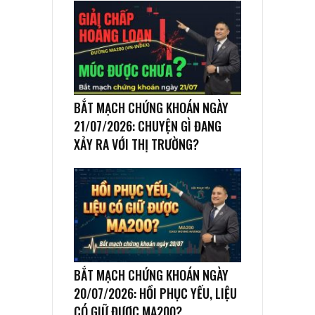
BẮT MẠCH CHỨNG KHOÁN NGÀY
21/07/2026: CHUYỆN GÌ ĐANG
XẢY RA VỚI THỊ TRƯỜNG?
BẮT MẠCH CHỨNG KHOÁN NGÀY
20/07/2026: HỒI PHỤC YẾU, LIỆU
CÓ GIỮ ĐƯỢC MA200?