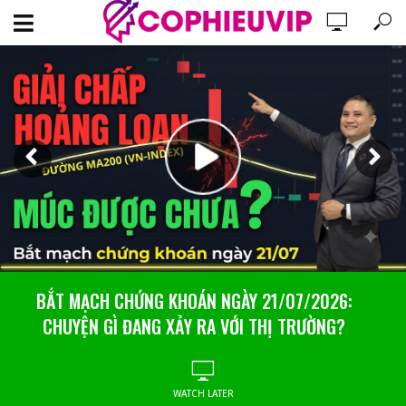
BẮT MẠCH CHỨNG KHOÁN NGÀY 20/07/2026: HỒI
BẮT MẠCH CHỨNG KHOÁN NGÀY 21/07/2026:
CHUYỆN GÌ ĐANG XẢY RA VỚI THỊ TRƯỜNG?
PHỤC YẾU, LIỆU CÓ GIỮ ĐƯỢC MA200?
WATCH LATER
WATCH LATER