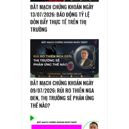
BẮT MẠCH CHỨNG KHOÁN NGÀY
13/07/2026: BÁO ĐỘNG TỶ LỆ
ĐÒN BẨY THỰC TẾ TRÊN THỊ
TRƯỜNG
BẮT MẠCH CHỨNG KHOÁN NGÀY
09/07/2026: RỦI RO THIÊN NGA
ĐEN, THỊ TRƯỜNG SẼ PHẢN ỨNG
THẾ NÀO?