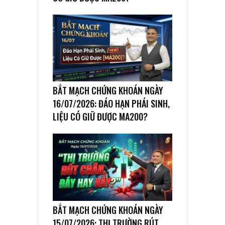
BẮT MẠCH CHỨNG KHOÁN NGÀY
16/07/2026: ĐÁO HẠN PHÁI SINH,
LIỆU CÓ GIỮ ĐƯỢC MA200?
BẮT MẠCH CHỨNG KHOÁN NGÀY
15/07/2026: THỊ TRƯỜNG RÚT