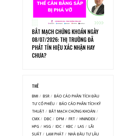
BẮT MẠCH CHỨNG KHOÁN NGÀY
08/07/2026: THỊ TRƯỜNG ĐÃ
PHÁT TÍN HIỆU XÁC NHẬN HAY
CHƯA?
THẺ
BMI
BSR
BÁO CÁO PHÂN TÍCH ĐẦU
TƯ CỔ PHIẾU
BÁO CÁO PHÂN TÍCH KỸ
THUẬT
BẮT MẠCH CHỨNG KHOÁN
CMX
DBC
DPM
FRT
HNINDEX
HPG
HSG
IDC
KBC
LAS
LÃI
SUẤT
LẠM PHÁT
NHÀ ĐẦU TƯ LÂU