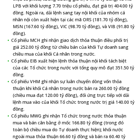
LPB với khối lượng 7.70 triệu cổ phiếu, đạt giá trị 404.00 tỷ
đồng. Ngoài ra, dải lệnh sang tay nội khối của nhóm cá
nhân nội còn xuất hiện tại các mã ORS (181.70 tỷ đồng),
MSN (167.60 tỷ đồng), VIC (98.70 tỷ đồng), và VIB (91.80 tỷ
đồng).
Cổ phiếu MCH ghi nhận giao dịch thỏa thuận điều phối trị
giá 252.00 tỷ đồng từ chiều bán của khối Tự doanh sang
chiều mua của khối Cá nhân trong nước.
Cổ phiếu EIB xuất hiện lệnh thỏa thuận nội khối tách biệt
của các Tổ chức trong nước với tổng quy mô đạt 351.50 tỷ
đồng.
Cổ phiếu VHM ghi nhận sự luân chuyển dòng vốn thỏa
thuận khi khối Cá nhân trong nước bán ra 260.00 tỷ đồng
(chiều mua đạt 120.00 tỷ đồng), đối ứng trực tiếp với dải
lệnh mua vào của khối Tổ chức trong nước trị giá 140.00 tỷ
đồng.
Cổ phiếu MWG ghi nhận Tổ chức trong nước thỏa thuận
mua và bán cân bằng ở mốc 166.80 tỷ đồng (trong đó
toàn bộ chiều mua do Tự doanh thực hiện); khối nước
ngoài mua thỏa thuận 66.60 tỷ đồng và bán ra 60.40 tỷ