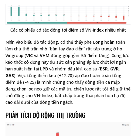
Các cổ phiếu có tác động tới điểm số VN-Index nhiều nhất
Nhìn vào biểu đồ tác động, có thể thấy phe Long hoàn toàn
làm chủ thế trận nhờ “bàn tay đạo diễn” rất tập trung ở họ
Vingroup (
VIC
và
VHM
đóng góp gần 9.5 điểm tăng). Xung lực
kéo thốc cô đọng này dư sức cân phẳng áp lực chốt lời ngắn
hạn xuất hiện tại
LPB
và nhóm dầu khí, cao su (
BSR
,
GVR
,
GAS
). Việc tổng điểm kéo (+12.70) áp đảo hoàn toàn tổng
điểm đè (-4.25) là minh chứng cho thấy dòng tiền cá mập
đang chọn lọc neo giữ các mã trụ chiến lược rất tốt để giữ thế
chủ động cho VN-Index, bất chấp trạng thái phân hóa hạ độ
cao dải dưới của dòng tiền ngách.
PHÂN TÍCH ĐỘ RỘNG THỊ TRƯỜNG