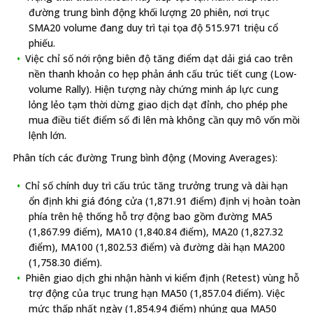
đường trung bình động khối lượng 20 phiên, nơi trục
SMA20 volume đang duy trì tại tọa độ 515.971 triệu cổ
phiếu.
Việc chỉ số nới rộng biên độ tăng điểm dạt dải giá cao trên
nền thanh khoản co hẹp phản ánh cấu trúc tiết cung (Low-
volume Rally). Hiện tượng này chứng minh áp lực cung
lỏng lẻo tạm thời dừng giao dịch dạt đỉnh, cho phép phe
mua điều tiết điểm số đi lên mà không cần quy mô vốn mồi
lệnh lớn.
Phân tích các đường Trung bình động (Moving Averages):
Chỉ số chính duy trì cấu trúc tăng trưởng trung và dài hạn
ổn định khi giá đóng cửa (1,871.91 điểm) định vị hoàn toàn
phía trên hệ thống hỗ trợ động bao gồm đường MA5
(1,867.99 điểm), MA10 (1,840.84 điểm), MA20 (1,827.32
điểm), MA100 (1,802.53 điểm) và đường dài hạn MA200
(1,758.30 điểm).
Phiên giao dịch ghi nhận hành vi kiểm định (Retest) vùng hỗ
trợ động của trục trung hạn MA50 (1,857.04 điểm). Việc
mức thấp nhất ngày (1,854.94 điểm) nhúng qua MA50