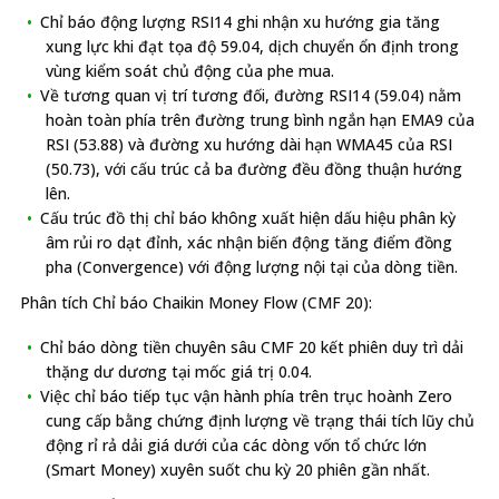
Chỉ báo động lượng RSI14 ghi nhận xu hướng gia tăng
xung lực khi đạt tọa độ 59.04, dịch chuyển ổn định trong
vùng kiểm soát chủ động của phe mua.
Về tương quan vị trí tương đối, đường RSI14 (59.04) nằm
hoàn toàn phía trên đường trung bình ngắn hạn EMA9 của
RSI (53.88) và đường xu hướng dài hạn WMA45 của RSI
(50.73), với cấu trúc cả ba đường đều đồng thuận hướng
lên.
Cấu trúc đồ thị chỉ báo không xuất hiện dấu hiệu phân kỳ
âm rủi ro dạt đỉnh, xác nhận biến động tăng điểm đồng
pha (Convergence) với động lượng nội tại của dòng tiền.
Phân tích Chỉ báo Chaikin Money Flow (CMF 20):
Chỉ báo dòng tiền chuyên sâu CMF 20 kết phiên duy trì dải
thặng dư dương tại mốc giá trị 0.04.
Việc chỉ báo tiếp tục vận hành phía trên trục hoành Zero
cung cấp bằng chứng định lượng về trạng thái tích lũy chủ
động rỉ rả dải giá dưới của các dòng vốn tổ chức lớn
(Smart Money) xuyên suốt chu kỳ 20 phiên gần nhất.