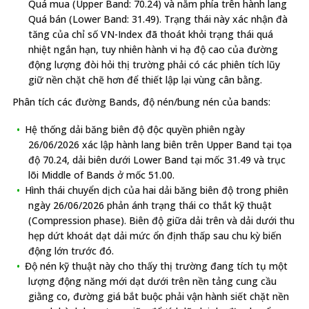
Quá mua (Upper Band: 70.24) và nằm phía trên hành lang
Quá bán (Lower Band: 31.49). Trạng thái này xác nhận đà
tăng của chỉ số VN-Index đã thoát khỏi trạng thái quá
nhiệt ngắn hạn, tuy nhiên hành vi hạ độ cao của đường
động lượng đòi hỏi thị trường phải có các phiên tích lũy
giữ nền chặt chẽ hơn để thiết lập lại vùng cân bằng.
Phân tích các đường Bands, độ nén/bung nén của bands:
Hệ thống dải băng biên độ độc quyền phiên ngày
26/06/2026 xác lập hành lang biên trên Upper Band tại tọa
độ 70.24, dải biên dưới Lower Band tại mốc 31.49 và trục
lõi Middle of Bands ở mốc 51.00.
Hình thái chuyển dịch của hai dải băng biên độ trong phiên
ngày 26/06/2026 phản ánh trạng thái co thắt kỹ thuật
(Compression phase). Biên độ giữa dải trên và dải dưới thu
hẹp dứt khoát dạt dải mức ổn định thấp sau chu kỳ biến
động lớn trước đó.
Độ nén kỹ thuật này cho thấy thị trường đang tích tụ một
lượng động năng mới dạt dưới trên nền tảng cung cầu
giằng co, đường giá bắt buộc phải vận hành siết chặt nền