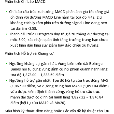
Phân tích Chỉ báo MACD:
Chỉ báo cấu trúc xu hướng MACD phản ánh gia tốc tăng giá
ổn định với đường MACD Line nằm tại tọa độ 4.42, giữ
khoảng cách ly tâm phía trên đường Signal Line đang neo
tại dải âm -3.58.
Thanh cấu trúc Histogram duy trì giá trị thặng dư dương tại
mốc 8.00, xác nhận quán tính tăng trưởng trung hạn chưa
xuất hiện dấu hiệu suy giảm hay đảo chiều xu hướng.
Phân tích Hỗ trợ và Kháng cự:
Ngưỡng kháng cự gần nhất: Vùng biên trên dải Bollinger
Bands hội tụ cùng vùng đỉnh cũ nội phiên quanh hành lang
tọa độ 1,878.00 – 1,883.60 điểm.
Ngưỡng hỗ trợ gần nhất: Tọa độ hội tụ của trục động MA5
(1,867.99 điểm) và đường trung hạn MA50 (1,857.04 điểm)
vừa được kiểm định thành công; vùng hỗ trợ cấu trúc
mạnh dải dưới cố định tại hành lang 1,827.32 – 1,840.84
điểm (hội tụ của MA10 và MA20).
Mẫu hình kỹ thuật tiềm năng hoặc Các vấn đề kỹ thuật cần lưu