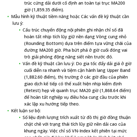
trúc cứng dải dưới cố định an toàn tại trục MA200
giờ (1,859.35 điểm).
Mẫu hình kỹ thuật tiềm năng hoặc Các vấn đề kỹ thuật cần
lưu ý:
Cấu trúc chuyển động nội phiên ghi nhận chỉ số đã
hoàn tất nhịp tích lũy giữ nền dạng Vòng cung nhỏ
(Rounding Bottom) dựa trên điểm tựa vững chãi của
đường MA200 giờ. Pha bứt phá ở giờ cuối đóng vai
trò giải phóng động năng siết nền trước đó.
Vấn đề kỹ thuật cần lưu ý: Do gia tốc đẩy dải giá ở giờ
cuối diễn ra nhanh và tiệm cận hành lang Upper Band
(1,882.60 điểm), thị trường ở các giờ đầu của phiên
giao dịch kế tiếp có thể xuất hiện nhịp kiểm định
(Retest) hẹp về quanh trục MA20 giờ (1,868.64 điểm)
để hoàn tất nghiệp vụ điều hòa cung cầu trước khi
xác lập xu hướng tiếp theo.
Kết luận sơ bộ:
Số liệu định lượng trích xuất từ đồ thị giờ đồng thuận
chặt chẽ với trạng thái tích lũy giữ nền dải cao của
khung ngày. Việc chỉ số VN-Index kết phiên tại mức