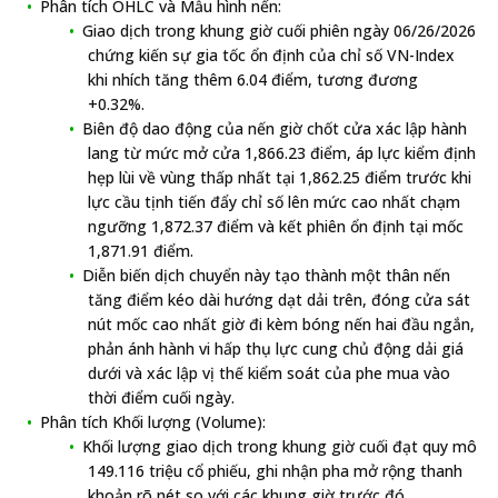
Phân tích OHLC và Mẫu hình nến:
Giao dịch trong khung giờ cuối phiên ngày 06/26/2026
chứng kiến sự gia tốc ổn định của chỉ số VN-Index
khi nhích tăng thêm 6.04 điểm, tương đương
+0.32%.
Biên độ dao động của nến giờ chốt cửa xác lập hành
lang từ mức mở cửa 1,866.23 điểm, áp lực kiểm định
hẹp lùi về vùng thấp nhất tại 1,862.25 điểm trước khi
lực cầu tịnh tiến đẩy chỉ số lên mức cao nhất chạm
ngưỡng 1,872.37 điểm và kết phiên ổn định tại mốc
1,871.91 điểm.
Diễn biến dịch chuyển này tạo thành một thân nến
tăng điểm kéo dài hướng dạt dải trên, đóng cửa sát
nút mốc cao nhất giờ đi kèm bóng nến hai đầu ngắn,
phản ánh hành vi hấp thụ lực cung chủ động dải giá
dưới và xác lập vị thế kiểm soát của phe mua vào
thời điểm cuối ngày.
Phân tích Khối lượng (Volume):
Khối lượng giao dịch trong khung giờ cuối đạt quy mô
149.116 triệu cổ phiếu, ghi nhận pha mở rộng thanh
khoản rõ nét so với các khung giờ trước đó.