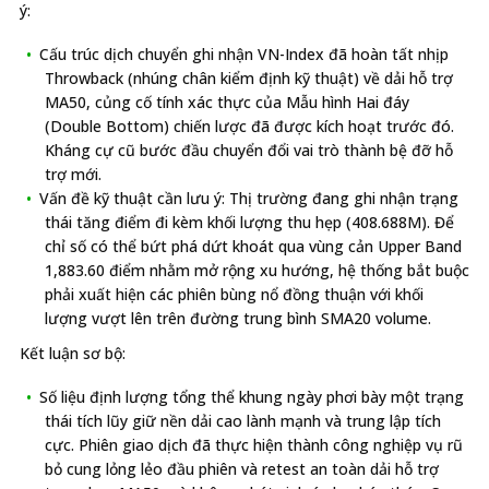
ý:
Cấu trúc dịch chuyển ghi nhận VN-Index đã hoàn tất nhịp
Throwback (nhúng chân kiểm định kỹ thuật) về dải hỗ trợ
MA50, củng cố tính xác thực của Mẫu hình Hai đáy
(Double Bottom) chiến lược đã được kích hoạt trước đó.
Kháng cự cũ bước đầu chuyển đổi vai trò thành bệ đỡ hỗ
trợ mới.
Vấn đề kỹ thuật cần lưu ý: Thị trường đang ghi nhận trạng
thái tăng điểm đi kèm khối lượng thu hẹp (408.688M). Để
chỉ số có thể bứt phá dứt khoát qua vùng cản Upper Band
1,883.60 điểm nhằm mở rộng xu hướng, hệ thống bắt buộc
phải xuất hiện các phiên bùng nổ đồng thuận với khối
lượng vượt lên trên đường trung bình SMA20 volume.
Kết luận sơ bộ:
Số liệu định lượng tổng thể khung ngày phơi bày một trạng
thái tích lũy giữ nền dải cao lành mạnh và trung lập tích
cực. Phiên giao dịch đã thực hiện thành công nghiệp vụ rũ
bỏ cung lỏng lẻo đầu phiên và retest an toàn dải hỗ trợ