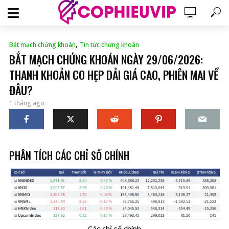
,
Bắt mạch chứng khoán
Tin tức chứng khoán
BẮT MẠCH CHỨNG KHOÁN NGÀY 29/06/2026:
THANH KHOẢN CO HẸP DẢI GIÁ CAO, PHIÊN MAI VỀ
ĐÂU?
1 tháng ago
PHÂN TÍCH CÁC CHỈ SỐ CHÍNH
Các chỉ số chính