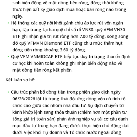
sinh biến động về mặt dòng tiền ròng, đồng thời không
thực hiện bất kỳ giao dịch mua hoặc bán ròng nào trong
ngày.
Hệ thống các quỹ nội khối gánh chịu áp lực rút vốn ngắn
hạn, tập trung tại hai quỹ chỉ số rổ VN30: quỹ VFM VN30
ETF ghi nhận giá trị rút ròng hơn 7.00 tỷ đồng, song song
đó quỹ VFMVN Diamond ETF cũng chịu mức thâm hụt
dòng tiền ròng khoảng 3.60 tỷ đồng.
Quỹ VFM VNMIDCAP ETF tiếp tục duy trì trạng thái ổn định
cơ học khi hoàn toàn không ghi nhận biến động nào về
mặt dòng tiền ròng kết phiên.
Kết luận sơ bộ:
Cấu trúc phân bổ dòng tiền trong phiên giao dịch ngày
06/26/2026 lột tả trạng thái đối ứng dòng vốn có tính tổ
chức cao giữa các nhóm nhà đầu tư. Sự dịch chuyển từ
kênh khớp lệnh sang thỏa thuận (chiếm hơn một phần tư
tổng giá trị toàn sàn) phản ánh nghiệp vụ tái cơ cấu danh
mục đầu tư trung hạn đang được thực hiện chủ động dạt
dưới. Việc khối Tự doanh và Tổ chức nước ngoài đồng