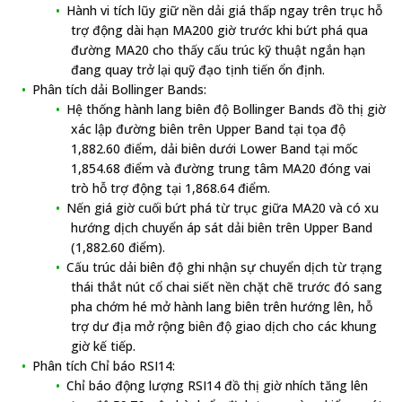
Hành vi tích lũy giữ nền dải giá thấp ngay trên trục hỗ
trợ động dài hạn MA200 giờ trước khi bứt phá qua
đường MA20 cho thấy cấu trúc kỹ thuật ngắn hạn
đang quay trở lại quỹ đạo tịnh tiến ổn định.
Phân tích dải Bollinger Bands:
Hệ thống hành lang biên độ Bollinger Bands đồ thị giờ
xác lập đường biên trên Upper Band tại tọa độ
1,882.60 điểm, dải biên dưới Lower Band tại mốc
1,854.68 điểm và đường trung tâm MA20 đóng vai
trò hỗ trợ động tại 1,868.64 điểm.
Nến giá giờ cuối bứt phá từ trục giữa MA20 và có xu
hướng dịch chuyển áp sát dải biên trên Upper Band
(1,882.60 điểm).
Cấu trúc dải biên độ ghi nhận sự chuyển dịch từ trạng
thái thắt nút cổ chai siết nền chặt chẽ trước đó sang
pha chớm hé mở hành lang biên trên hướng lên, hỗ
trợ dư địa mở rộng biên độ giao dịch cho các khung
giờ kế tiếp.
Phân tích Chỉ báo RSI14:
Chỉ báo động lượng RSI14 đồ thị giờ nhích tăng lên