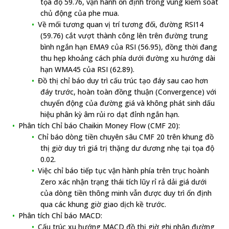
tọa độ 59.76, vận hành ổn định trong vùng kiểm soát
chủ động của phe mua.
Về mối tương quan vị trí tương đối, đường RSI14
(59.76) cắt vượt thành công lên trên đường trung
bình ngắn hạn EMA9 của RSI (56.95), đồng thời đang
thu hẹp khoảng cách phía dưới đường xu hướng dài
hạn WMA45 của RSI (62.89).
Đồ thị chỉ báo duy trì cấu trúc tạo đáy sau cao hơn
đáy trước, hoàn toàn đồng thuận (Convergence) với
chuyển động của đường giá và không phát sinh dấu
hiệu phân kỳ âm rủi ro dạt đỉnh ngắn hạn.
Phân tích Chỉ báo Chaikin Money Flow (CMF 20):
Chỉ báo dòng tiền chuyên sâu CMF 20 trên khung đồ
thị giờ duy trì giá trị thặng dư dương nhẹ tại tọa độ
0.02.
Việc chỉ báo tiếp tục vận hành phía trên trục hoành
Zero xác nhận trạng thái tích lũy rỉ rả dải giá dưới
của dòng tiền thông minh vẫn được duy trì ổn định
qua các khung giờ giao dịch kề trước.
Phân tích Chỉ báo MACD:
Cấu trúc xu hướng MACD đồ thị giờ ghi nhận đường