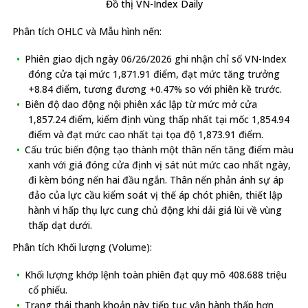
Đồ thị VN-Index Daily
Phân tích OHLC và Mẫu hình nến:
Phiên giao dịch ngày 06/26/2026 ghi nhận chỉ số VN-Index
đóng cửa tại mức 1,871.91 điểm, đạt mức tăng trưởng
+8.84 điểm, tương đương +0.47% so với phiên kề trước.
Biên độ dao động nội phiên xác lập từ mức mở cửa
1,857.24 điểm, kiểm định vùng thấp nhất tại mốc 1,854.94
điểm và đạt mức cao nhất tại tọa độ 1,873.91 điểm.
Cấu trúc biến động tạo thành một thân nến tăng điểm màu
xanh với giá đóng cửa định vị sát nút mức cao nhất ngày,
đi kèm bóng nến hai đầu ngắn. Thân nến phản ánh sự áp
đảo của lực cầu kiểm soát vị thế áp chót phiên, thiết lập
hành vi hấp thụ lực cung chủ động khi dải giá lùi về vùng
thấp dạt dưới.
Phân tích Khối lượng (Volume):
Khối lượng khớp lệnh toàn phiên đạt quy mô 408.688 triệu
cổ phiếu.
Trạng thái thanh khoản này tiếp tục vận hành thấp hơn