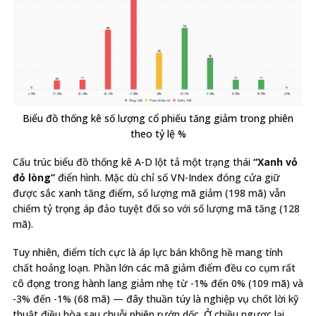
Biểu đồ thống kê số lượng cổ phiếu tăng giảm trong phiên
theo tỷ lệ %
Cấu trúc biểu đồ thống kê A-D lột tả một trạng thái
“Xanh vỏ
đỏ lòng”
điển hình. Mặc dù chỉ số VN-Index đóng cửa giữ
được sắc xanh tăng điểm, số lượng mã giảm (198 mã) vẫn
chiếm tỷ trọng áp đảo tuyệt đối so với số lượng mã tăng (128
mã).
Tuy nhiên, điểm tích cực là áp lực bán không hề mang tính
chất hoảng loạn. Phần lớn các mã giảm điểm đều co cụm rất
cô đọng trong hành lang giảm nhẹ từ -1% đến 0% (109 mã) và
-3% đến -1% (68 mã) — đây thuần túy là nghiệp vụ chốt lời kỹ
thuật điều hòa sau chuỗi phiên rướn dốc. Ở chiều ngược lại,