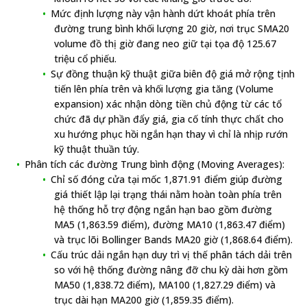
Mức định lượng này vận hành dứt khoát phía trên
đường trung bình khối lượng 20 giờ, nơi trục SMA20
volume đồ thị giờ đang neo giữ tại tọa độ 125.67
triệu cổ phiếu.
Sự đồng thuận kỹ thuật giữa biên độ giá mở rộng tịnh
tiến lên phía trên và khối lượng gia tăng (Volume
expansion) xác nhận dòng tiền chủ động từ các tổ
chức đã dự phần đẩy giá, gia cố tính thực chất cho
xu hướng phục hồi ngắn hạn thay vì chỉ là nhịp rướn
kỹ thuật thuần túy.
Phân tích các đường Trung bình động (Moving Averages):
Chỉ số đóng cửa tại mốc 1,871.91 điểm giúp đường
giá thiết lập lại trạng thái nằm hoàn toàn phía trên
hệ thống hỗ trợ động ngắn hạn bao gồm đường
MA5 (1,863.59 điểm), đường MA10 (1,863.47 điểm)
và trục lõi Bollinger Bands MA20 giờ (1,868.64 điểm).
Cấu trúc dải ngắn hạn duy trì vị thế phân tách dải trên
so với hệ thống đường nâng đỡ chu kỳ dài hơn gồm
MA50 (1,838.72 điểm), MA100 (1,827.29 điểm) và
trục dài hạn MA200 giờ (1,859.35 điểm).