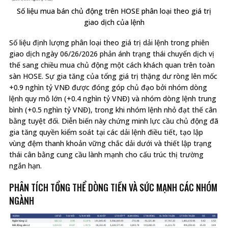
Số liệu mua bán chủ động trên HOSE phân loại theo giá trị
giao dịch của lệnh
Số liệu định lượng phân loại theo giá trị dải lệnh trong phiên
giao dịch ngày 06/26/2026 phản ánh trạng thái chuyển dịch vị
thế sang chiều mua chủ động một cách khách quan trên toàn
sàn HOSE. Sự gia tăng của tổng giá trị thặng dư ròng lên mốc
+0.9 nghìn tỷ VNĐ được đóng góp chủ đạo bởi nhóm dòng
lệnh quy mô lớn (+0.4 nghìn tỷ VNĐ) và nhóm dòng lệnh trung
bình (+0.5 nghìn tỷ VNĐ), trong khi nhóm lệnh nhỏ đạt thế cân
bằng tuyệt đối. Diễn biến này chứng minh lực cầu chủ động đã
gia tăng quyền kiểm soát tại các dải lệnh điều tiết, tạo lập
vùng đệm thanh khoản vững chắc dải dưới và thiết lập trạng
thái cân bằng cung cầu lành mạnh cho cấu trúc thị trường
ngắn hạn.
PHÂN TÍCH TỔNG THỂ DÒNG TIỀN VÀ SỨC MẠNH CÁC NHÓM
NGÀNH