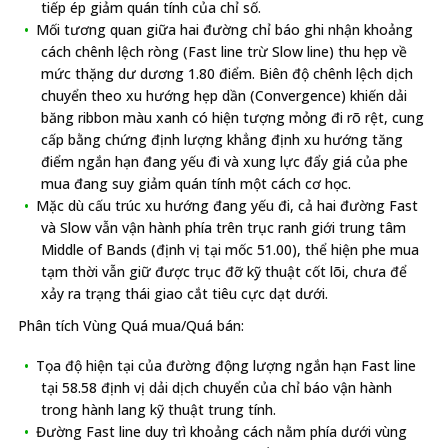
tiếp ép giảm quán tính của chỉ số.
Mối tương quan giữa hai đường chỉ báo ghi nhận khoảng
cách chênh lệch ròng (Fast line trừ Slow line) thu hẹp về
mức thặng dư dương 1.80 điểm. Biên độ chênh lệch dịch
chuyển theo xu hướng hẹp dần (Convergence) khiến dải
băng ribbon màu xanh có hiện tượng mỏng đi rõ rệt, cung
cấp bằng chứng định lượng khẳng định xu hướng tăng
điểm ngắn hạn đang yếu đi và xung lực đẩy giá của phe
mua đang suy giảm quán tính một cách cơ học.
Mặc dù cấu trúc xu hướng đang yếu đi, cả hai đường Fast
và Slow vẫn vận hành phía trên trục ranh giới trung tâm
Middle of Bands (định vị tại mốc 51.00), thể hiện phe mua
tạm thời vẫn giữ được trục đỡ kỹ thuật cốt lõi, chưa để
xảy ra trạng thái giao cắt tiêu cực dạt dưới.
Phân tích Vùng Quá mua/Quá bán:
Tọa độ hiện tại của đường động lượng ngắn hạn Fast line
tại 58.58 định vị dải dịch chuyển của chỉ báo vận hành
trong hành lang kỹ thuật trung tính.
Đường Fast line duy trì khoảng cách nằm phía dưới vùng