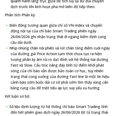
quanh hành lang trục giữa để tích lũy lại dư địa chuyển
dịch trước khi kích hoạt pha mở biên độ tiếp theo.
Phân tích Phân kỳ:
Biến động tương quan giữa chỉ số VN-Index và chuyển
động nội tại của chỉ báo Smart Trading phiên ngày
26/06/2026 ghi nhận trạng thái đi ngang kiểm định cung
cầu dải dưới.
Nhịp nhúng chân nội phiên và rút chân tăng điểm cuối ngày
của đường giá Price Action tạm thời chưa tạo ra hiện
tượng phân kỳ âm rủi ro dạt đỉnh với hệ thống hai đường
Fast và Slow. Cấu trúc nâng đáy tính từ điểm khởi phát
sóng của chỉ báo vẫn được bảo toàn cơ học, tuy nhiên
trạng thái cong xuống của đường Fast line là một tín hiệu
cảnh báo sớm buộc dải cơ sở phải sớm tìm thấy vùng cân
bằng cung cầu để triệt tiêu áp lực suy yếu xu hướng.
Kết luận sơ bộ:
Số liệu định lượng từ hệ thống chỉ báo Smart Trading tính
đến hết phiên giao dịch ngày 26/06/2026 lột tả trạng thái