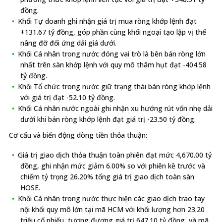
đồng.
Khối Tự doanh ghi nhận giá trị mua ròng khớp lệnh đạt
+131.67 tỷ đồng, góp phần cùng khối ngoại tạo lập vị thế
nâng đỡ đối ứng dải giá dưới.
Khối Cá nhân trong nước đóng vai trò là bên bán ròng lớn
nhất trên sàn khớp lệnh với quy mô thâm hụt đạt -404.58
tỷ đồng.
Khối Tổ chức trong nước giữ trạng thái bán ròng khớp lệnh
với giá trị đạt -52.10 tỷ đồng.
Khối Cá nhân nước ngoài ghi nhận xu hướng rút vốn nhẹ dải
dưới khi bán ròng khớp lệnh đạt giá trị -23.50 tỷ đồng.
Cơ cấu và biến động dòng tiền thỏa thuận:
Giá trị giao dịch thỏa thuận toàn phiên đạt mức 4,670.00 tỷ
đồng, ghi nhận mức giảm 6.00% so với phiên kề trước và
chiếm tỷ trọng 26.20% tổng giá trị giao dịch toàn sàn
HOSE.
Khối Cá nhân trong nước thực hiện các giao dịch trao tay
nội khối quy mô lớn tại mã HCM với khối lượng hơn 23.20
triệu cổ phiếu, tương đương giá trị 647.10 tỷ đồng, và mã