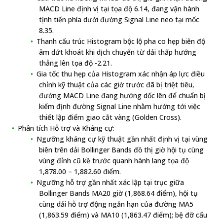
MACD Line định vị tại tọa độ 6.14, đang vận hành
tịnh tiến phía dưới đường Signal Line neo tại mốc
8.35.
Thanh cấu trúc Histogram bộc lộ pha co hẹp biên độ
âm dứt khoát khi dịch chuyển từ dải thấp hướng
thẳng lên tọa độ -2.21.
Gia tốc thu hẹp của Histogram xác nhận áp lực điều
chỉnh kỹ thuật của các giờ trước đã bị triệt tiêu,
đường MACD Line đang hướng dốc lên để chuẩn bị
kiểm định đường Signal Line nhằm hướng tới việc
thiết lập điểm giao cắt vàng (Golden Cross).
Phân tích Hỗ trợ và Kháng cự:
Ngưỡng kháng cự kỹ thuật gần nhất định vị tại vùng
biên trên dải Bollinger Bands đồ thị giờ hội tụ cùng
vùng đỉnh cũ kề trước quanh hành lang tọa độ
1,878.00 – 1,882.60 điểm.
Ngưỡng hỗ trợ gần nhất xác lập tại trục giữa
Bollinger Bands MA20 giờ (1,868.64 điểm), hội tụ
cùng dải hỗ trợ động ngắn hạn của đường MA5
(1,863.59 điểm) và MA10 (1,863.47 điểm); bệ đỡ cấu