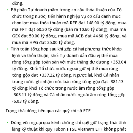
đồng.
Bộ phận Tự doanh (nằm trong cơ cấu thỏa thuận của Tổ
chức trong nước) tiến hành nghiệp vụ cơ cấu danh mục
chọn lọc: mua thỏa thuận mã REE đạt 148.90 tỷ đồng, mua
mã FPT đạt 60.30 tỷ đồng (bán ra 10.60 tỷ đồng), mua mã
GEX đạt 50.00 tỷ đồng, mua mã ACB đạt 44.60 tỷ đồng, và
mua mã HPG đạt 35.00 tỷ đồng.
Tính toán tổng hợp sau khi gộp cả hai phương thức khớp
lệnh và thỏa thuận, khối Tự doanh dẫn đầu vị thế mua
ròng tổng gộp toàn sàn với mức thặng dư dương +353.04
tỷ đồng. Khối Tổ chức nước ngoài giữ vị thế mua ròng
tổng gộp đạt +337.22 tỷ đồng. Ngược lại, khối Cá nhân
trong nước ghi nhận mức bán ròng tổng gộp đạt -381.13
tỷ đồng; khối Tổ chức trong nước âm ròng tổng gộp
-303.11 tỷ đồng và Cá nhân nước ngoài âm ròng tổng gộp
-6.03 tỷ đồng.
Trạng thái dòng tiền qua các quỹ chỉ số ETF:
Dòng vốn ngoại qua kênh chứng chỉ quỹ giữ trạng thái tĩnh
lặng kỹ thuật khi quỹ Fubon FTSE Vietnam ETF không phát