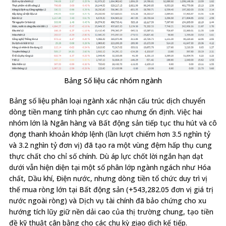
Bảng Số liệu các nhóm ngành
Bảng số liệu phân loại ngành xác nhận cấu trúc dịch chuyển
dòng tiền mang tính phân cực cao nhưng ổn định. Việc hai
nhóm lớn là Ngân hàng và Bất động sản tiếp tục thu hút và cô
đọng thanh khoản khớp lệnh (lần lượt chiếm hơn 3.5 nghìn tỷ
và 3.2 nghìn tỷ đơn vị) đã tạo ra một vùng đệm hấp thụ cung
thực chất cho chỉ số chính. Dù áp lực chốt lời ngắn hạn dạt
dưới vẫn hiện diện tại một số phân lớp ngành ngách như Hóa
chất, Dầu khí, Điện nước, nhưng dòng tiền tổ chức duy trì vị
thế mua ròng lớn tại Bất động sản (+543,282.05 đơn vị giá trị
nước ngoài ròng) và Dịch vụ tài chính đã bảo chứng cho xu
hướng tích lũy giữ nền dải cao của thị trường chung, tạo tiền
đề kỹ thuật cân bằng cho các chu kỳ giao dịch kế tiếp.