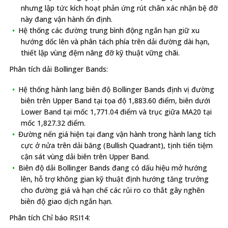
nhưng lập tức kích hoạt phản ứng rút chân xác nhận bệ đỡ
này đang vận hành ổn định.
Hệ thống các đường trung bình động ngắn hạn giữ xu
hướng dốc lên và phân tách phía trên dải đường dài hạn,
thiết lập vùng đệm nâng đỡ kỹ thuật vững chãi.
Phân tích dải Bollinger Bands:
Hệ thống hành lang biên độ Bollinger Bands định vị đường
biên trên Upper Band tại tọa độ 1,883.60 điểm, biên dưới
Lower Band tại mốc 1,771.04 điểm và trục giữa MA20 tại
mốc 1,827.32 điểm.
Đường nến giá hiện tại đang vận hành trong hành lang tích
cực ở nửa trên dải băng (Bullish Quadrant), tịnh tiến tiệm
cận sát vùng dải biên trên Upper Band.
Biên độ dải Bollinger Bands đang có dấu hiệu mở hướng
lên, hỗ trợ không gian kỹ thuật định hướng tăng trưởng
cho đường giá và hạn chế các rủi ro co thắt gây nghẽn
biên độ giao dịch ngắn hạn.
Phân tích Chỉ báo RSI14: