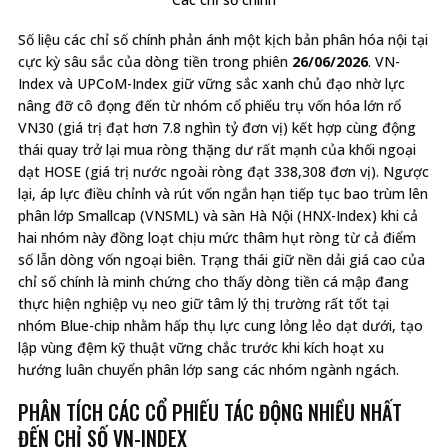
Số liệu các chỉ số chính phản ánh một kịch bản phân hóa nội tại
cực kỳ sâu sắc của dòng tiền trong phiên
26/06/2026
. VN-
Index và UPCoM-Index giữ vững sắc xanh chủ đạo nhờ lực
nâng đỡ cô đọng đến từ nhóm cổ phiếu trụ vốn hóa lớn rổ
VN30 (giá trị đạt hơn 7.8 nghìn tỷ đơn vị) kết hợp cùng động
thái quay trở lại mua ròng thặng dư rất mạnh của khối ngoại
dạt HOSE (giá trị nước ngoài ròng đạt 338,308 đơn vị). Ngược
lại, áp lực điều chỉnh và rút vốn ngắn hạn tiếp tục bao trùm lên
phân lớp Smallcap (VNSML) và sàn Hà Nội (HNX-Index) khi cả
hai nhóm này đồng loạt chịu mức thâm hụt ròng từ cả điểm
số lẫn dòng vốn ngoại biên. Trạng thái giữ nền dải giá cao của
chỉ số chính là minh chứng cho thấy dòng tiền cá mập đang
thực hiện nghiệp vụ neo giữ tâm lý thị trường rất tốt tại
nhóm Blue-chip nhằm hấp thụ lực cung lỏng lẻo dạt dưới, tạo
lập vùng đệm kỹ thuật vững chắc trước khi kích hoạt xu
hướng luân chuyển phân lớp sang các nhóm ngành ngách.
PHÂN TÍCH CÁC CỔ PHIẾU TÁC ĐỘNG NHIỀU NHẤT
ĐẾN CHỈ SỐ VN-INDEX