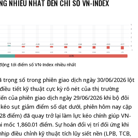
NG NHIỀU NHẤT ĐẾN CHỈ SỐ VN-INDEX
 động tới điểm số VN-Index nhiều nhất
 trọng số trong phiên giao dịch ngày 30/06/2026 lột
iều tiết kỹ thuật cực kỳ rõ nét của thị trường
iến của phiên giao dịch ngày 29/06/2026 khi bộ đôi
 kéo sụt giảm điểm số dạt dưới, phiên hôm nay cặp
28 điểm) đã quay trở lại làm lực kéo chính giúp VN-
 mốc 1,860.01 điểm. Sự hoán đổi vị trí đối ứng khi
ịp điều chỉnh kỹ thuật tích lũy siết nền (LPB, TCB,