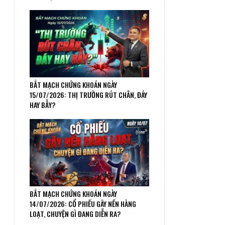
BẮT MẠCH CHỨNG KHOÁN NGÀY
15/07/2026: THỊ TRƯỜNG RÚT CHÂN, ĐÁY
HAY BẪY?
BẮT MẠCH CHỨNG KHOÁN NGÀY
14/07/2026: CỔ PHIẾU GÃY NỀN HÀNG
LOẠT, CHUYỆN GÌ ĐANG DIỄN RA?