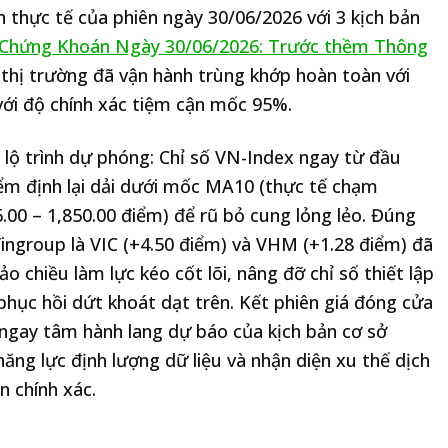
ến thực tế của phiên ngày 30/06/2026 với 3 kịch bản
Chứng Khoán Ngày 30/06/2026: Trước thềm Thông
 thị trường đã vận hành trùng khớp hoàn toàn với
với độ chính xác tiệm cận mốc 95%.
 lộ trình dự phóng: Chỉ số VN-Index ngay từ đầu
iểm định lại dải dưới mốc MA10 (thực tế chạm
.00 – 1,850.00 điểm) để rũ bỏ cung lỏng lẻo. Đúng
Vingroup là VIC (+4.50 điểm) và VHM (+1.28 điểm) đã
o chiều làm lực kéo cốt lõi, nâng đỡ chỉ số thiết lập
phục hồi dứt khoát dạt trên. Kết phiên giá đóng cửa
ngay tâm hành lang dự báo của kịch bản cơ sở
năng lực định lượng dữ liệu và nhận diện xu thế dịch
n chính xác.