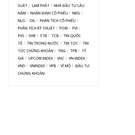
SUẤT
LẠM PHÁT
NHÀ ĐẦU TƯ LÂU
NĂM
NHẬN ĐỊNH CỔ PHIẾU
NKG
NLG
OIL
PHÂN TÍCH CỔ PHIẾU
PHÂN TÍCH KỸ THUẬT
POW
PVI
PVS
SHB
STB
TCB
TIN QUỐC
TẾ
TIN TRONG NƯỚC
TIN TỨC
TIN
TỨC CHỨNG KHOÁN
TNG
TPB
TỶ
GIÁ
UPCOM INDEX
VHC
VN-INDEX
VND
VNINDEX
VPB
VĨ MÔ
ĐẦU TƯ
CHỨNG KHOÁN