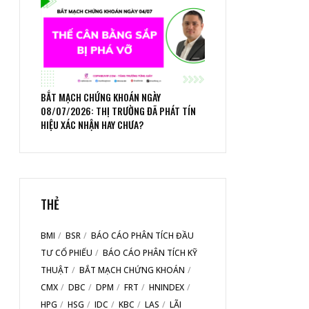
BẮT MẠCH CHỨNG KHOÁN NGÀY
08/07/2026: THỊ TRƯỜNG ĐÃ PHÁT TÍN
HIỆU XÁC NHẬN HAY CHƯA?
THẺ
BMI
BSR
BÁO CÁO PHÂN TÍCH ĐẦU
TƯ CỔ PHIẾU
BÁO CÁO PHÂN TÍCH KỸ
THUẬT
BẮT MẠCH CHỨNG KHOÁN
CMX
DBC
DPM
FRT
HNINDEX
HPG
HSG
IDC
KBC
LAS
LÃI