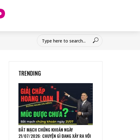
TRENDING
BẮT MẠCH CHỨNG KHOÁN NGÀY
21/07/2026: CHUYỆN GÌ ĐANG XẢY RA VỚI