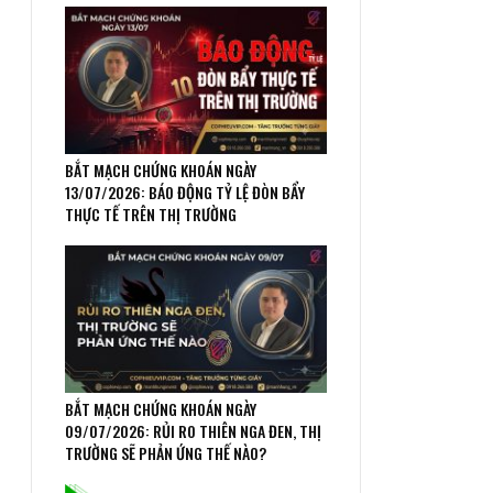
BẮT MẠCH CHỨNG KHOÁN NGÀY
13/07/2026: BÁO ĐỘNG TỶ LỆ ĐÒN BẨY
THỰC TẾ TRÊN THỊ TRƯỜNG
BẮT MẠCH CHỨNG KHOÁN NGÀY
09/07/2026: RỦI RO THIÊN NGA ĐEN, THỊ
TRƯỜNG SẼ PHẢN ỨNG THẾ NÀO?