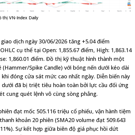
 thị VN-Index Daily
 giao dịch ngày 30/06/2026 tăng +5.04 điểm
ố OHLC cụ thể tại Open: 1,855.67 điểm, High: 1,863.14
se: 1,860.01 điểm. Đồ thị kỹ thuật hình thành một
 (Hammer/Spike Candle) với bóng nến dưới kéo dài
khi đóng cửa sát mức cao nhất ngày. Diễn biến này
dưới đã bị triệt tiêu hoàn toàn bởi lực cầu đối ứng
ét cung quét lệnh vô cùng sòng phẳng.
phiên đạt mốc 505.116 triệu cổ phiếu, vận hành tiệm
 thanh khoản 20 phiên (SMA20 volume đạt 509.643
11%). Sự kết hợp giữa biên độ giá phục hồi dứt