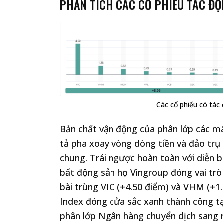
PHÂN TÍCH CÁC CỔ PHIẾU TÁC ĐỘ
Các cổ phiếu có tác
Bản chất vận động của phân lớp các mã
tả pha xoay vòng dòng tiền và đảo trụ đ
chung. Trái ngược hoàn toàn với diễn b
bất động sản họ Vingroup đóng vai trò
bài trùng VIC (+4.50 điểm) và VHM (+1.
Index đóng cửa sắc xanh thành công tại
phân lớp Ngân hàng chuyển dịch sang nh