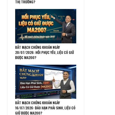
THỊ TRƯỜNG?
BẮT MẠCH CHỨNG KHOÁN NGÀY
20/07/2026: HỒI PHỤC YẾU, LIỆU CÓ GIỮ
ĐƯỢC MA200?
BẮT MẠCH CHỨNG KHOÁN NGÀY
16/07/2026: ĐÁO HẠN PHÁI SINH, LIỆU CÓ
GIỮ ĐƯỢC MA200?