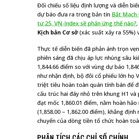
Đối chiếu số liệu định lượng và diễn bi
dự báo đưa ra trong bản tin
Bắt Mạch 
tư 25, VN-Index sẽ phản ứng thế nào?
,
Kịch bản Cơ sở
(xác suất xảy ra 55%) 
Thực tế diễn biến đã phản ánh trọn vẹn
phiên sáng đã chịu áp lực nhúng sâu k
1,844.66 điểm so với vùng dự báo 1,846
như nhận định, bộ đôi cổ phiếu lớn họ 
triệt tiêu hoàn toàn quán tính bán để đả
cấu trúc hai đáy nhỏ trên khung H1 và 
đạt mốc 1,860.01 điểm, nằm hoàn hảo 
(1,858.00 – 1,862.00 điểm), khẳng định 
chuyển của dòng tiền tổ chức hoàn toà
PHÂN TÍCH CÁC CHỈ SỐ CHÍNH