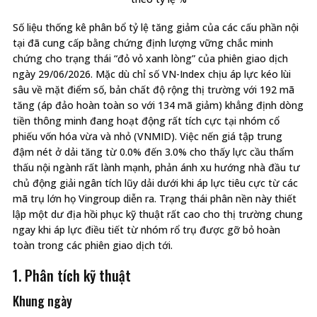
Số liệu thống kê phân bổ tỷ lệ tăng giảm của các cấu phần nội
tại đã cung cấp bằng chứng định lượng vững chắc minh
chứng cho trạng thái “đỏ vỏ xanh lòng” của phiên giao dịch
ngày 29/06/2026. Mặc dù chỉ số VN-Index chịu áp lực kéo lùi
sâu về mặt điểm số, bản chất độ rộng thị trường với 192 mã
tăng (áp đảo hoàn toàn so với 134 mã giảm) khẳng định dòng
tiền thông minh đang hoạt động rất tích cực tại nhóm cổ
phiếu vốn hóa vừa và nhỏ (VNMID). Việc nến giá tập trung
đậm nét ở dải tăng từ 0.0% đến 3.0% cho thấy lực cầu thẩm
thấu nội ngành rất lành mạnh, phản ánh xu hướng nhà đầu tư
chủ động giải ngân tích lũy dải dưới khi áp lực tiêu cực từ các
mã trụ lớn họ Vingroup diễn ra. Trạng thái phân nền này thiết
lập một dư địa hồi phục kỹ thuật rất cao cho thị trường chung
ngay khi áp lực điều tiết từ nhóm rổ trụ được gỡ bỏ hoàn
toàn trong các phiên giao dịch tới.
1. Phân tích kỹ thuật
Khung ngày