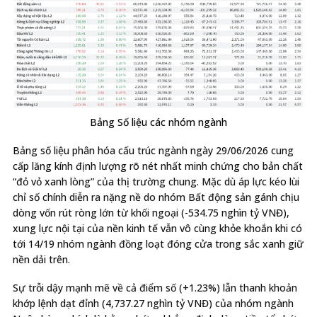
Bảng Số liệu các nhóm ngành
Bảng số liệu phân hóa cấu trúc ngành ngày 29/06/2026 cung
cấp lăng kính định lượng rõ nét nhất minh chứng cho bản chất
“đỏ vỏ xanh lòng” của thị trường chung. Mặc dù áp lực kéo lùi
chỉ số chính diễn ra nặng nề do nhóm Bất động sản gánh chịu
dòng vốn rút ròng lớn từ khối ngoại (-534.75 nghìn tỷ VNĐ),
xung lực nội tại của nền kinh tế vẫn vô cùng khỏe khoắn khi có
tới 14/19 nhóm ngành đồng loạt đóng cửa trong sắc xanh giữ
nền dải trên.
Sự trỗi dậy mạnh mẽ về cả điểm số (+1.23%) lẫn thanh khoản
khớp lệnh dạt đỉnh (4,737.27 nghìn tỷ VNĐ) của nhóm ngành