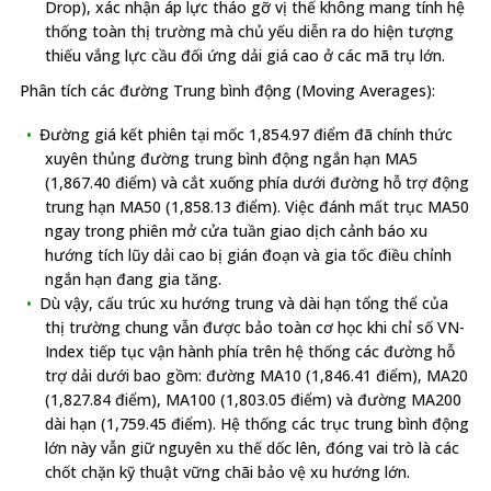
Drop), xác nhận áp lực tháo gỡ vị thế không mang tính hệ
thống toàn thị trường mà chủ yếu diễn ra do hiện tượng
thiếu vắng lực cầu đối ứng dải giá cao ở các mã trụ lớn.
Phân tích các đường Trung bình động (Moving Averages):
Đường giá kết phiên tại mốc 1,854.97 điểm đã chính thức
xuyên thủng đường trung bình động ngắn hạn MA5
(1,867.40 điểm) và cắt xuống phía dưới đường hỗ trợ động
trung hạn MA50 (1,858.13 điểm). Việc đánh mất trục MA50
ngay trong phiên mở cửa tuần giao dịch cảnh báo xu
hướng tích lũy dải cao bị gián đoạn và gia tốc điều chỉnh
ngắn hạn đang gia tăng.
Dù vậy, cấu trúc xu hướng trung và dài hạn tổng thể của
thị trường chung vẫn được bảo toàn cơ học khi chỉ số VN-
Index tiếp tục vận hành phía trên hệ thống các đường hỗ
trợ dải dưới bao gồm: đường MA10 (1,846.41 điểm), MA20
(1,827.84 điểm), MA100 (1,803.05 điểm) và đường MA200
dài hạn (1,759.45 điểm). Hệ thống các trục trung bình động
lớn này vẫn giữ nguyên xu thế dốc lên, đóng vai trò là các
chốt chặn kỹ thuật vững chãi bảo vệ xu hướng lớn.