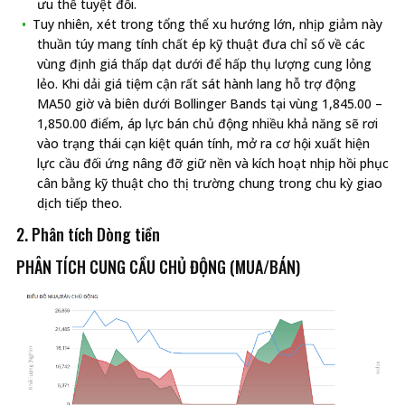
ưu thế tuyệt đối.
Tuy nhiên, xét trong tổng thể xu hướng lớn, nhịp giảm này
thuần túy mang tính chất ép kỹ thuật đưa chỉ số về các
vùng định giá thấp dạt dưới để hấp thụ lượng cung lỏng
lẻo. Khi dải giá tiệm cận rất sát hành lang hỗ trợ động
MA50 giờ và biên dưới Bollinger Bands tại vùng 1,845.00 –
1,850.00 điểm, áp lực bán chủ động nhiều khả năng sẽ rơi
vào trạng thái cạn kiệt quán tính, mở ra cơ hội xuất hiện
lực cầu đối ứng nâng đỡ giữ nền và kích hoạt nhịp hồi phục
cân bằng kỹ thuật cho thị trường chung trong chu kỳ giao
dịch tiếp theo.
2. Phân tích Dòng tiền
PHÂN TÍCH CUNG CẦU CHỦ ĐỘNG (MUA/BÁN)