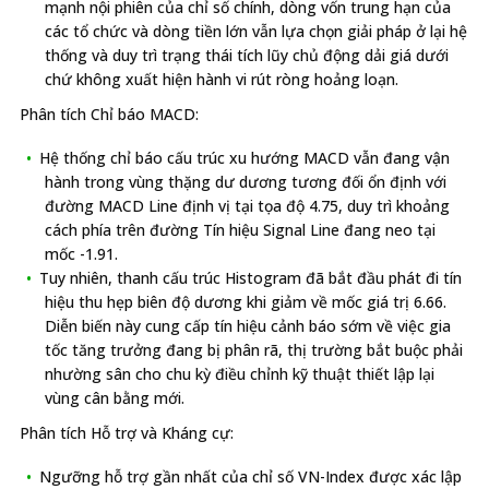
mạnh nội phiên của chỉ số chính, dòng vốn trung hạn của
các tổ chức và dòng tiền lớn vẫn lựa chọn giải pháp ở lại hệ
thống và duy trì trạng thái tích lũy chủ động dải giá dưới
chứ không xuất hiện hành vi rút ròng hoảng loạn.
Phân tích Chỉ báo MACD:
Hệ thống chỉ báo cấu trúc xu hướng MACD vẫn đang vận
hành trong vùng thặng dư dương tương đối ổn định với
đường MACD Line định vị tại tọa độ 4.75, duy trì khoảng
cách phía trên đường Tín hiệu Signal Line đang neo tại
mốc -1.91.
Tuy nhiên, thanh cấu trúc Histogram đã bắt đầu phát đi tín
hiệu thu hẹp biên độ dương khi giảm về mốc giá trị 6.66.
Diễn biến này cung cấp tín hiệu cảnh báo sớm về việc gia
tốc tăng trưởng đang bị phân rã, thị trường bắt buộc phải
nhường sân cho chu kỳ điều chỉnh kỹ thuật thiết lập lại
vùng cân bằng mới.
Phân tích Hỗ trợ và Kháng cự:
Ngưỡng hỗ trợ gần nhất của chỉ số VN-Index được xác lập