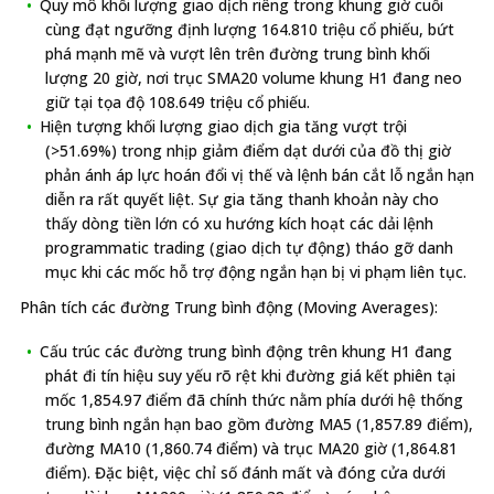
Quy mô khối lượng giao dịch riêng trong khung giờ cuối
cùng đạt ngưỡng định lượng 164.810 triệu cổ phiếu, bứt
phá mạnh mẽ và vượt lên trên đường trung bình khối
lượng 20 giờ, nơi trục SMA20 volume khung H1 đang neo
giữ tại tọa độ 108.649 triệu cổ phiếu.
Hiện tượng khối lượng giao dịch gia tăng vượt trội
(>51.69%) trong nhịp giảm điểm dạt dưới của đồ thị giờ
phản ánh áp lực hoán đổi vị thế và lệnh bán cắt lỗ ngắn hạn
diễn ra rất quyết liệt. Sự gia tăng thanh khoản này cho
thấy dòng tiền lớn có xu hướng kích hoạt các dải lệnh
programmatic trading (giao dịch tự động) tháo gỡ danh
mục khi các mốc hỗ trợ động ngắn hạn bị vi phạm liên tục.
Phân tích các đường Trung bình động (Moving Averages):
Cấu trúc các đường trung bình động trên khung H1 đang
phát đi tín hiệu suy yếu rõ rệt khi đường giá kết phiên tại
mốc 1,854.97 điểm đã chính thức nằm phía dưới hệ thống
trung bình ngắn hạn bao gồm đường MA5 (1,857.89 điểm),
đường MA10 (1,860.74 điểm) và trục MA20 giờ (1,864.81
điểm). Đặc biệt, việc chỉ số đánh mất và đóng cửa dưới