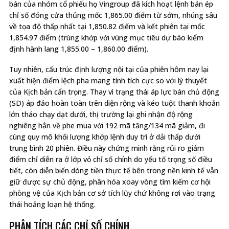
bán của nhóm cổ phiếu họ Vingroup đã kích hoạt lệnh bán ép
chỉ số đóng cửa thủng mốc 1,865.00 điểm từ sớm, nhúng sâu
về tọa độ thấp nhất tại 1,850.82 điểm và kết phiên tại mốc
1,854.97 điểm (trùng khớp với vùng mục tiêu dự báo kiểm
định hành lang 1,855.00 – 1,860.00 điểm).
Tuy nhiên, cấu trúc định lượng nội tại của phiên hôm nay lại
xuất hiện điểm lệch pha mang tính tích cực so với lý thuyết
của Kịch bản cẩn trọng. Thay vì trạng thái áp lực bán chủ động
(SD) áp đảo hoàn toàn trên diện rộng và kéo tuột thanh khoản
lớn tháo chạy dạt dưới, thị trường lại ghi nhận độ rộng
nghiêng hẳn về phe mua với 192 mã tăng/134 mã giảm, đi
cùng quy mô khối lượng khớp lệnh duy trì ở dải thấp dưới
trung bình 20 phiên. Điều này chứng minh rằng rủi ro giảm
điểm chỉ diễn ra ở lớp vỏ chỉ số chính do yếu tố trọng số điều
tiết, còn diễn biến dòng tiền thực tế bên trong nền kinh tế vẫn
giữ được sự chủ động, phân hóa xoay vòng tìm kiếm cơ hội
phòng vệ của Kịch bản cơ sở tích lũy chứ không rơi vào trạng
thái hoảng loạn hệ thống.
PHÂN TÍCH CÁC CHỈ SỐ CHÍNH