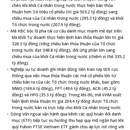
chéo khi khối Cá nhân trong nước thực hiện bán thỏa
thuận hơn 3.6 triệu cổ phiếu (trị giá 503.2 tỷ đồng) sang
chiều mua của Cá nhân trong nước (295.3 tỷ đồng) và khối
Tổ chức trong nước (207.9 tỷ đồng).
Mã KBC bộc lộ pha tái cơ cấu danh mục mạnh mẽ dạt trên
khi khối Tự doanh thực hiện lệnh bán thỏa thuận lớn trị giá
328.3 tỷ đồng (tổng chiều bán thỏa thuận của Tổ chức
trong nước đạt 348.8 tỷ đồng), đối ứng phần lớn sang
chiều mua của khối Cá nhân trong nước (chiếm vị thế 335.2
tỷ đồng).
Nghiệp vụ tự doanh ghi nhận dòng tiền trao tay tích cực
thông qua việc mua thỏa thuận các mã cổ phiếu lớn từ
chiều bán ra của các Tổ chức trong nước khác, bao gồm:
MWG (169.6 tỷ đồng), FPT (49.6 tỷ đồng), ACB (45.2 tỷ
đồng) và HPG (35.3 tỷ đồng). Trong khi đó, mã VHM xuất
hiện lệnh thỏa thuận trị giá 204.4 tỷ đồng được Tổ chức
trong nước bán ra trực tiếp cho khối Cá nhân trong nước.
Dòng vốn ngoại vận hành qua kênh các quỹ hoán đổi danh
mục (ETF) tiếp tục xu hướng thu hẹp quy mô ngắn hạn khi
quỹ Fubon FTSE Vietnam ETF gánh chịu áp lực rút ròng với