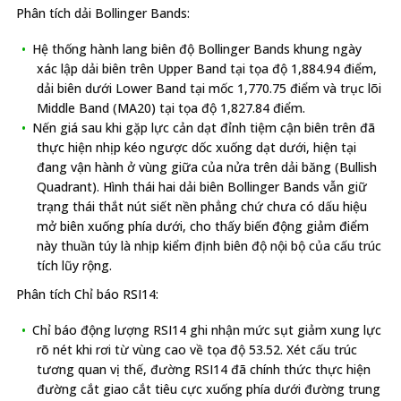
Phân tích dải Bollinger Bands:
Hệ thống hành lang biên độ Bollinger Bands khung ngày
xác lập dải biên trên Upper Band tại tọa độ 1,884.94 điểm,
dải biên dưới Lower Band tại mốc 1,770.75 điểm và trục lõi
Middle Band (MA20) tại tọa độ 1,827.84 điểm.
Nến giá sau khi gặp lực cản dạt đỉnh tiệm cận biên trên đã
thực hiện nhịp kéo ngược dốc xuống dạt dưới, hiện tại
đang vận hành ở vùng giữa của nửa trên dải băng (Bullish
Quadrant). Hình thái hai dải biên Bollinger Bands vẫn giữ
trạng thái thắt nút siết nền phẳng chứ chưa có dấu hiệu
mở biên xuống phía dưới, cho thấy biến động giảm điểm
này thuần túy là nhịp kiểm định biên độ nội bộ của cấu trúc
tích lũy rộng.
Phân tích Chỉ báo RSI14:
Chỉ báo động lượng RSI14 ghi nhận mức sụt giảm xung lực
rõ nét khi rơi từ vùng cao về tọa độ 53.52. Xét cấu trúc
tương quan vị thế, đường RSI14 đã chính thức thực hiện
đường cắt giao cắt tiêu cực xuống phía dưới đường trung