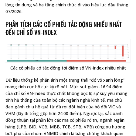
lỏng tín dụng và hạ tầng chính thức đi vào hiệu lực đầu tháng
07/2026.
PHÂN TÍCH CÁC CỔ PHIẾU TÁC ĐỘNG NHIỀU NHẤT
ĐẾN CHỈ SỐ VN-INDEX
Các cổ phiếu có tác động tới điểm số VN-Index nhiều nhất
Dữ liệu thống kê phản ánh một trạng thái “đỏ vỏ xanh lòng”
mang tính cục bộ cực kỳ rõ nét. Mức sụt giảm -16.94 điểm
của chỉ số VN-Index thực chất không bộc lộ sự suy yếu mang
tính hệ thống của toàn bộ các ngành nghề kinh tế, mà chủ
đạo gánh chịu hệ quả từ đà rơi đột biến của bộ đôi VIC và
VHM (lấy đi tổng gộp hơn 24.00 điểm). Ngược lại, sắc xanh
đồng thuận tại phần lớn các mã cổ phiếu rổ trụ ngành Ngân
hàng (LPB, BID, VCB, MBB, TCB, STB, VPB) cùng xu hướng
bứt phá của nhóm VNMID chính là bằng chứng khách quan