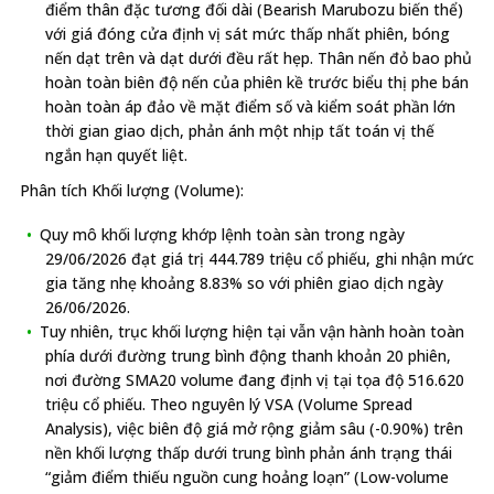
điểm thân đặc tương đối dài (Bearish Marubozu biến thể)
với giá đóng cửa định vị sát mức thấp nhất phiên, bóng
nến dạt trên và dạt dưới đều rất hẹp. Thân nến đỏ bao phủ
hoàn toàn biên độ nến của phiên kề trước biểu thị phe bán
hoàn toàn áp đảo về mặt điểm số và kiểm soát phần lớn
thời gian giao dịch, phản ánh một nhịp tất toán vị thế
ngắn hạn quyết liệt.
Phân tích Khối lượng (Volume):
Quy mô khối lượng khớp lệnh toàn sàn trong ngày
29/06/2026 đạt giá trị 444.789 triệu cổ phiếu, ghi nhận mức
gia tăng nhẹ khoảng 8.83% so với phiên giao dịch ngày
26/06/2026.
Tuy nhiên, trục khối lượng hiện tại vẫn vận hành hoàn toàn
phía dưới đường trung bình động thanh khoản 20 phiên,
nơi đường SMA20 volume đang định vị tại tọa độ 516.620
triệu cổ phiếu. Theo nguyên lý VSA (Volume Spread
Analysis), việc biên độ giá mở rộng giảm sâu (-0.90%) trên
nền khối lượng thấp dưới trung bình phản ánh trạng thái
“giảm điểm thiếu nguồn cung hoảng loạn” (Low-volume