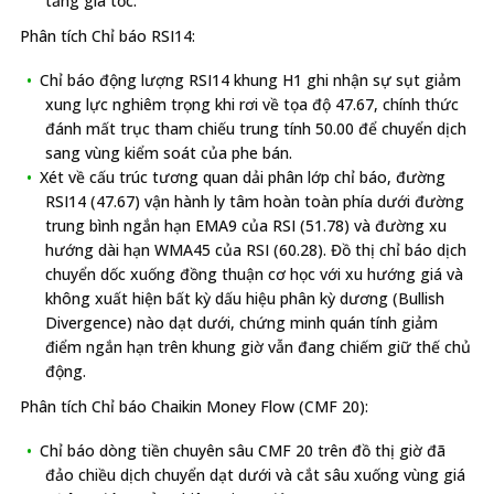
tăng gia tốc.
Phân tích Chỉ báo RSI14:
Chỉ báo động lượng RSI14 khung H1 ghi nhận sự sụt giảm
xung lực nghiêm trọng khi rơi về tọa độ 47.67, chính thức
đánh mất trục tham chiếu trung tính 50.00 để chuyển dịch
sang vùng kiểm soát của phe bán.
Xét về cấu trúc tương quan dải phân lớp chỉ báo, đường
RSI14 (47.67) vận hành ly tâm hoàn toàn phía dưới đường
trung bình ngắn hạn EMA9 của RSI (51.78) và đường xu
hướng dài hạn WMA45 của RSI (60.28). Đồ thị chỉ báo dịch
chuyển dốc xuống đồng thuận cơ học với xu hướng giá và
không xuất hiện bất kỳ dấu hiệu phân kỳ dương (Bullish
Divergence) nào dạt dưới, chứng minh quán tính giảm
điểm ngắn hạn trên khung giờ vẫn đang chiếm giữ thế chủ
động.
Phân tích Chỉ báo Chaikin Money Flow (CMF 20):
Chỉ báo dòng tiền chuyên sâu CMF 20 trên đồ thị giờ đã
đảo chiều dịch chuyển dạt dưới và cắt sâu xuống vùng giá