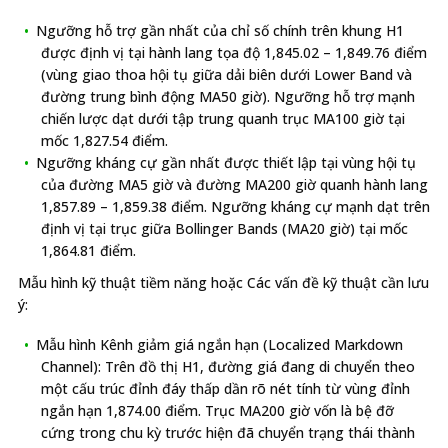
Ngưỡng hỗ trợ gần nhất của chỉ số chính trên khung H1
được định vị tại hành lang tọa độ 1,845.02 – 1,849.76 điểm
(vùng giao thoa hội tụ giữa dải biên dưới Lower Band và
đường trung bình động MA50 giờ). Ngưỡng hỗ trợ mạnh
chiến lược dạt dưới tập trung quanh trục MA100 giờ tại
mốc 1,827.54 điểm.
Ngưỡng kháng cự gần nhất được thiết lập tại vùng hội tụ
của đường MA5 giờ và đường MA200 giờ quanh hành lang
1,857.89 – 1,859.38 điểm. Ngưỡng kháng cự mạnh dạt trên
định vị tại trục giữa Bollinger Bands (MA20 giờ) tại mốc
1,864.81 điểm.
Mẫu hình kỹ thuật tiềm năng hoặc Các vấn đề kỹ thuật cần lưu
ý:
Mẫu hình Kênh giảm giá ngắn hạn (Localized Markdown
Channel): Trên đồ thị H1, đường giá đang di chuyển theo
một cấu trúc đỉnh đáy thấp dần rõ nét tính từ vùng đỉnh
ngắn hạn 1,874.00 điểm. Trục MA200 giờ vốn là bệ đỡ
cứng trong chu kỳ trước hiện đã chuyển trạng thái thành