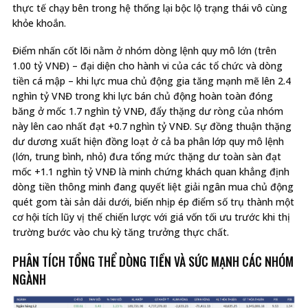
thực tế chạy bên trong hệ thống lại bộc lộ trạng thái vô cùng
khỏe khoắn.
Điểm nhấn cốt lõi nằm ở nhóm dòng lệnh quy mô lớn (trên
1.00 tỷ VNĐ) – đại diện cho hành vi của các tổ chức và dòng
tiền cá mập – khi lực mua chủ động gia tăng mạnh mẽ lên 2.4
nghìn tỷ VNĐ trong khi lực bán chủ động hoàn toàn đóng
băng ở mốc 1.7 nghìn tỷ VNĐ, đẩy thặng dư ròng của nhóm
này lên cao nhất đạt +0.7 nghìn tỷ VNĐ. Sự đồng thuận thặng
dư dương xuất hiện đồng loạt ở cả ba phân lớp quy mô lệnh
(lớn, trung bình, nhỏ) đưa tổng mức thặng dư toàn sàn đạt
mốc +1.1 nghìn tỷ VNĐ là minh chứng khách quan khẳng định
dòng tiền thông minh đang quyết liệt giải ngân mua chủ động
quét gom tài sản dải dưới, biến nhịp ép điểm số trụ thành một
cơ hội tích lũy vị thế chiến lược với giá vốn tối ưu trước khi thị
trường bước vào chu kỳ tăng trưởng thực chất.
PHÂN TÍCH TỔNG THỂ DÒNG TIỀN VÀ SỨC MẠNH CÁC NHÓM
NGÀNH