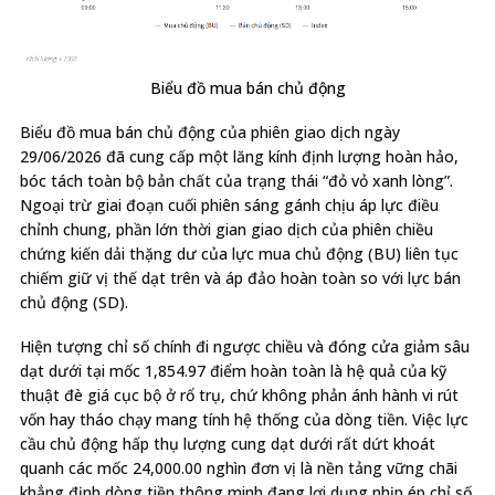
Biểu đồ mua bán chủ động
Biểu đồ mua bán chủ động của phiên giao dịch ngày
29/06/2026 đã cung cấp một lăng kính định lượng hoàn hảo,
bóc tách toàn bộ bản chất của trạng thái “đỏ vỏ xanh lòng”.
Ngoại trừ giai đoạn cuối phiên sáng gánh chịu áp lực điều
chỉnh chung, phần lớn thời gian giao dịch của phiên chiều
chứng kiến dải thặng dư của lực mua chủ động (BU) liên tục
chiếm giữ vị thế dạt trên và áp đảo hoàn toàn so với lực bán
chủ động (SD).
Hiện tượng chỉ số chính đi ngược chiều và đóng cửa giảm sâu
dạt dưới tại mốc 1,854.97 điểm hoàn toàn là hệ quả của kỹ
thuật đè giá cục bộ ở rổ trụ, chứ không phản ánh hành vi rút
vốn hay tháo chạy mang tính hệ thống của dòng tiền. Việc lực
cầu chủ động hấp thụ lượng cung dạt dưới rất dứt khoát
quanh các mốc 24,000.00 nghìn đơn vị là nền tảng vững chãi
khẳng định dòng tiền thông minh đang lợi dụng nhịp ép chỉ số