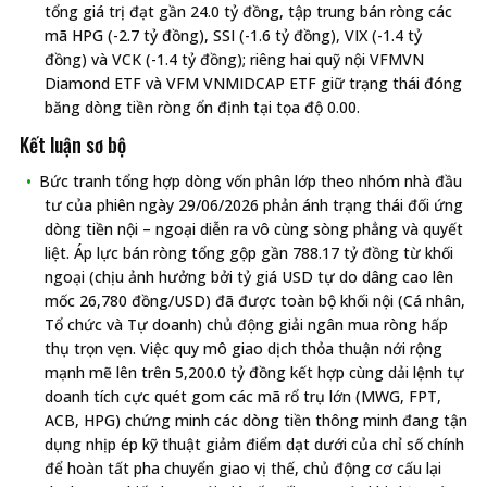
tổng giá trị đạt gần 24.0 tỷ đồng, tập trung bán ròng các
mã HPG (-2.7 tỷ đồng), SSI (-1.6 tỷ đồng), VIX (-1.4 tỷ
đồng) và VCK (-1.4 tỷ đồng); riêng hai quỹ nội VFMVN
Diamond ETF và VFM VNMIDCAP ETF giữ trạng thái đóng
băng dòng tiền ròng ổn định tại tọa độ 0.00.
Kết luận sơ bộ
Bức tranh tổng hợp dòng vốn phân lớp theo nhóm nhà đầu
tư của phiên ngày 29/06/2026 phản ánh trạng thái đối ứng
dòng tiền nội – ngoại diễn ra vô cùng sòng phẳng và quyết
liệt. Áp lực bán ròng tổng gộp gần 788.17 tỷ đồng từ khối
ngoại (chịu ảnh hưởng bởi tỷ giá USD tự do dâng cao lên
mốc 26,780 đồng/USD) đã được toàn bộ khối nội (Cá nhân,
Tổ chức và Tự doanh) chủ động giải ngân mua ròng hấp
thụ trọn vẹn. Việc quy mô giao dịch thỏa thuận nới rộng
mạnh mẽ lên trên 5,200.0 tỷ đồng kết hợp cùng dải lệnh tự
doanh tích cực quét gom các mã rổ trụ lớn (MWG, FPT,
ACB, HPG) chứng minh các dòng tiền thông minh đang tận
dụng nhịp ép kỹ thuật giảm điểm dạt dưới của chỉ số chính
để hoàn tất pha chuyển giao vị thế, chủ động cơ cấu lại