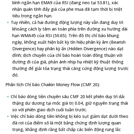
bình ngắn hạn EMA9 của RSI (đang neo tại 53.81), xác
nhận quán tính đẩy giá của phe mua đã tạm thời bị triệt
tiêu trong ngắn hạn.
Tuy nhiên, cả hai đường động lượng này vẫn đang duy trì
khoảng cách ly tâm an toàn phía trên đường xu hướng dài
hạn WMA45 của RSI (50.65). Trên đồ thị chỉ báo khung
ngày, không xuất hiện bất kỳ tín hiệu phân kỳ âm (Bearish
Divergence) hay phân kỳ ẩn (Hidden Divergence) nào dạt
đỉnh; dịch chuyển của chỉ báo hoàn toàn đồng thuận với
đường đi của giá, phản ánh nhịp hạ nhiệt kỹ thuật thông
thường để giải tỏa trạng thái căng cứng động lượng trước
đó.
Phân tích Chỉ báo Chaikin Money Flow (CMF 20):
Chỉ báo dòng tiền chuyên sâu CMF 20 kết phiên duy trì dải
thặng dư dương tại mốc giá trị 0.04, giữ nguyên trạng thái
so với phiên giao dịch cuối tuần trước.
Việc chỉ báo dòng tiền không bị kéo sụt giảm dạt dưới theo
đà rơi của điểm số là một bằng chứng định lượng quan
trọng, khẳng định rằng bất chấp các biến động rung lắc