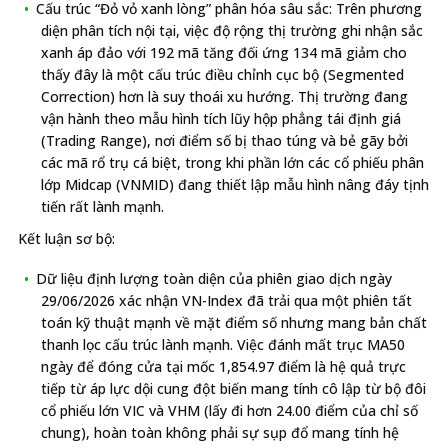
Cấu trúc “Đỏ vỏ xanh lòng” phân hóa sâu sắc: Trên phương
diện phân tích nội tại, việc độ rộng thị trường ghi nhận sắc
xanh áp đảo với 192 mã tăng đối ứng 134 mã giảm cho
thấy đây là một cấu trúc điều chỉnh cục bộ (Segmented
Correction) hơn là suy thoái xu hướng. Thị trường đang
vận hành theo mẫu hình tích lũy hộp phẳng tái định giá
(Trading Range), nơi điểm số bị thao túng và bẻ gãy bởi
các mã rổ trụ cá biệt, trong khi phần lớn các cổ phiếu phân
lớp Midcap (VNMID) đang thiết lập mẫu hình nâng đáy tịnh
tiến rất lành mạnh.
Kết luận sơ bộ:
Dữ liệu định lượng toàn diện của phiên giao dịch ngày
29/06/2026 xác nhận VN-Index đã trải qua một phiên tất
toán kỹ thuật mạnh về mặt điểm số nhưng mang bản chất
thanh lọc cấu trúc lành mạnh. Việc đánh mất trục MA50
ngày để đóng cửa tại mốc 1,854.97 điểm là hệ quả trực
tiếp từ áp lực dội cung đột biến mang tính cô lập từ bộ đôi
cổ phiếu lớn VIC và VHM (lấy đi hơn 24.00 điểm của chỉ số
chung), hoàn toàn không phải sự sụp đổ mang tính hệ