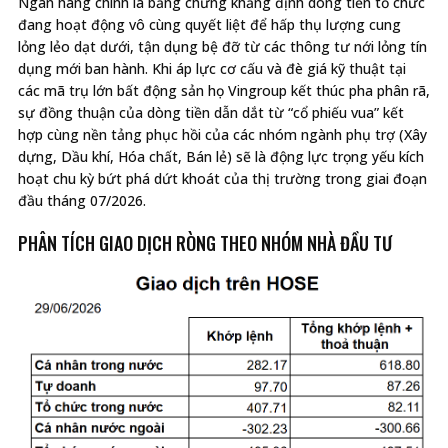
Ngân hàng chính là bằng chứng khẳng định dòng tiền tổ chức
đang hoạt động vô cùng quyết liệt để hấp thụ lượng cung
lỏng lẻo dạt dưới, tận dụng bệ đỡ từ các thông tư nới lỏng tín
dụng mới ban hành. Khi áp lực cơ cấu và đè giá kỹ thuật tại
các mã trụ lớn bất động sản họ Vingroup kết thúc pha phân rã,
sự đồng thuận của dòng tiền dẫn dắt từ “cổ phiếu vua” kết
hợp cùng nền tảng phục hồi của các nhóm ngành phụ trợ (Xây
dựng, Dầu khí, Hóa chất, Bán lẻ) sẽ là động lực trọng yếu kích
hoạt chu kỳ bứt phá dứt khoát của thị trường trong giai đoạn
đầu tháng 07/2026.
PHÂN TÍCH GIAO DỊCH RÒNG THEO NHÓM NHÀ ĐẦU TƯ