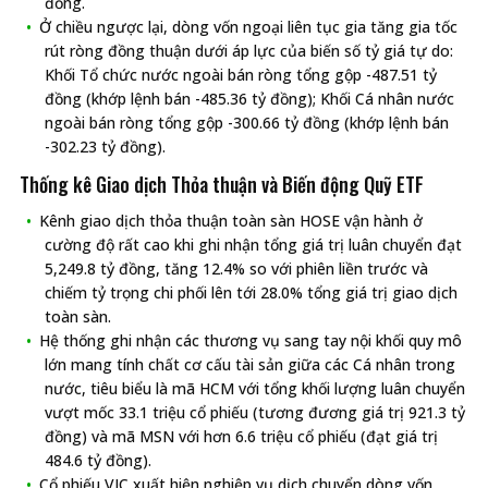
đồng.
Ở chiều ngược lại, dòng vốn ngoại liên tục gia tăng gia tốc
rút ròng đồng thuận dưới áp lực của biến số tỷ giá tự do:
Khối Tổ chức nước ngoài bán ròng tổng gộp -487.51 tỷ
đồng (khớp lệnh bán -485.36 tỷ đồng); Khối Cá nhân nước
ngoài bán ròng tổng gộp -300.66 tỷ đồng (khớp lệnh bán
-302.23 tỷ đồng).
Thống kê Giao dịch Thỏa thuận và Biến động Quỹ ETF
Kênh giao dịch thỏa thuận toàn sàn HOSE vận hành ở
cường độ rất cao khi ghi nhận tổng giá trị luân chuyển đạt
5,249.8 tỷ đồng, tăng 12.4% so với phiên liền trước và
chiếm tỷ trọng chi phối lên tới 28.0% tổng giá trị giao dịch
toàn sàn.
Hệ thống ghi nhận các thương vụ sang tay nội khối quy mô
lớn mang tính chất cơ cấu tài sản giữa các Cá nhân trong
nước, tiêu biểu là mã HCM với tổng khối lượng luân chuyển
vượt mốc 33.1 triệu cổ phiếu (tương đương giá trị 921.3 tỷ
đồng) và mã MSN với hơn 6.6 triệu cổ phiếu (đạt giá trị
484.6 tỷ đồng).
Cổ phiếu VJC xuất hiện nghiệp vụ dịch chuyển dòng vốn