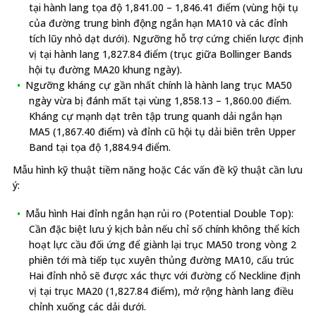
tại hành lang tọa độ 1,841.00 – 1,846.41 điểm (vùng hội tụ
của đường trung bình động ngắn hạn MA10 và các đỉnh
tích lũy nhỏ dạt dưới). Ngưỡng hỗ trợ cứng chiến lược định
vị tại hành lang 1,827.84 điểm (trục giữa Bollinger Bands
hội tụ đường MA20 khung ngày).
Ngưỡng kháng cự gần nhất chính là hành lang trục MA50
ngày vừa bị đánh mất tại vùng 1,858.13 – 1,860.00 điểm.
Kháng cự mạnh dạt trên tập trung quanh dải ngắn hạn
MA5 (1,867.40 điểm) và đỉnh cũ hội tụ dải biên trên Upper
Band tại tọa độ 1,884.94 điểm.
Mẫu hình kỹ thuật tiềm năng hoặc Các vấn đề kỹ thuật cần lưu
ý:
Mẫu hình Hai đỉnh ngắn hạn rủi ro (Potential Double Top):
Cần đặc biệt lưu ý kịch bản nếu chỉ số chính không thể kích
hoạt lực cầu đối ứng để giành lại trục MA50 trong vòng 2
phiên tới mà tiếp tục xuyên thủng đường MA10, cấu trúc
Hai đỉnh nhỏ sẽ được xác thực với đường cổ Neckline định
vị tại trục MA20 (1,827.84 điểm), mở rộng hành lang điều
chỉnh xuống các dải dưới.