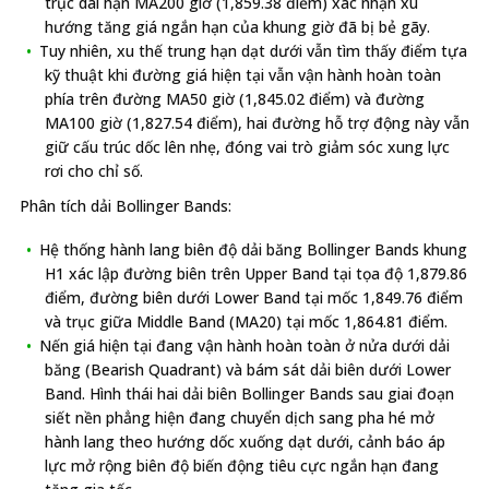
trục dài hạn MA200 giờ (1,859.38 điểm) xác nhận xu
hướng tăng giá ngắn hạn của khung giờ đã bị bẻ gãy.
Tuy nhiên, xu thế trung hạn dạt dưới vẫn tìm thấy điểm tựa
kỹ thuật khi đường giá hiện tại vẫn vận hành hoàn toàn
phía trên đường MA50 giờ (1,845.02 điểm) và đường
MA100 giờ (1,827.54 điểm), hai đường hỗ trợ động này vẫn
giữ cấu trúc dốc lên nhẹ, đóng vai trò giảm sóc xung lực
rơi cho chỉ số.
Phân tích dải Bollinger Bands:
Hệ thống hành lang biên độ dải băng Bollinger Bands khung
H1 xác lập đường biên trên Upper Band tại tọa độ 1,879.86
điểm, đường biên dưới Lower Band tại mốc 1,849.76 điểm
và trục giữa Middle Band (MA20) tại mốc 1,864.81 điểm.
Nến giá hiện tại đang vận hành hoàn toàn ở nửa dưới dải
băng (Bearish Quadrant) và bám sát dải biên dưới Lower
Band. Hình thái hai dải biên Bollinger Bands sau giai đoạn
siết nền phẳng hiện đang chuyển dịch sang pha hé mở
hành lang theo hướng dốc xuống dạt dưới, cảnh báo áp
lực mở rộng biên độ biến động tiêu cực ngắn hạn đang