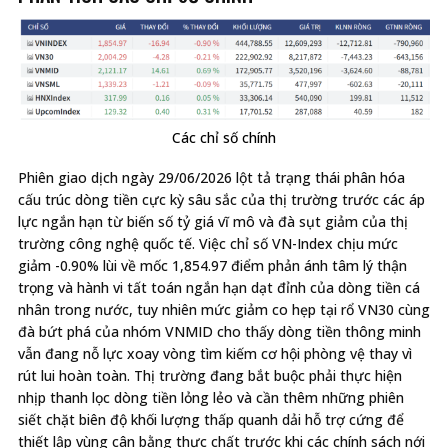
Các chỉ số chính
Phiên giao dịch ngày 29/06/2026 lột tả trạng thái phân hóa
cấu trúc dòng tiền cực kỳ sâu sắc của thị trường trước các áp
lực ngắn hạn từ biến số tỷ giá vĩ mô và đà sụt giảm của thị
trường công nghệ quốc tế. Việc chỉ số VN-Index chịu mức
giảm -0.90% lùi về mốc 1,854.97 điểm phản ánh tâm lý thận
trọng và hành vi tất toán ngắn hạn dạt đỉnh của dòng tiền cá
nhân trong nước, tuy nhiên mức giảm co hẹp tại rổ VN30 cùng
đà bứt phá của nhóm VNMID cho thấy dòng tiền thông minh
vẫn đang nỗ lực xoay vòng tìm kiếm cơ hội phòng vệ thay vì
rút lui hoàn toàn. Thị trường đang bắt buộc phải thực hiện
nhịp thanh lọc dòng tiền lỏng lẻo và cần thêm những phiên
siết chặt biên độ khối lượng thấp quanh dải hỗ trợ cứng để
thiết lập vùng cân bằng thực chất trước khi các chính sách nới