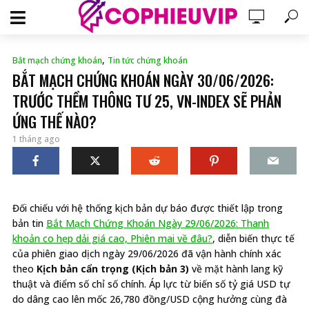
,
Bắt mạch chứng khoán
Tin tức chứng khoán
BẮT MẠCH CHỨNG KHOÁN NGÀY 30/06/2026:
TRƯỚC THỀM THÔNG TƯ 25, VN-INDEX SẼ PHẢN
ỨNG THẾ NÀO?
1 tháng ago
Đối chiếu với hệ thống kịch bản dự báo được thiết lập trong
bản tin
Bắt Mạch Chứng Khoán Ngày 29/06/2026: Thanh
khoản co hẹp dải giá cao, Phiên mai về đâu?
, diễn biến thực tế
của phiên giao dịch ngày 29/06/2026 đã vận hành chính xác
theo
Kịch bản cẩn trọng (Kịch bản 3)
về mặt hành lang kỹ
thuật và điểm số chỉ số chính. Áp lực từ biến số tỷ giá USD tự
do dâng cao lên mốc 26,780 đồng/USD cộng hưởng cùng đà