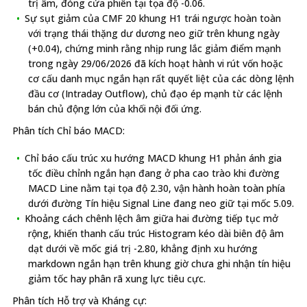
trị âm, đóng cửa phiên tại tọa độ -0.06.
Sự sụt giảm của CMF 20 khung H1 trái ngược hoàn toàn
với trạng thái thặng dư dương neo giữ trên khung ngày
(+0.04), chứng minh rằng nhịp rung lắc giảm điểm mạnh
trong ngày 29/06/2026 đã kích hoạt hành vi rút vốn hoặc
cơ cấu danh mục ngắn hạn rất quyết liệt của các dòng lệnh
đầu cơ (Intraday Outflow), chủ đạo ép mạnh từ các lệnh
bán chủ động lớn của khối nội đối ứng.
Phân tích Chỉ báo MACD:
Chỉ báo cấu trúc xu hướng MACD khung H1 phản ánh gia
tốc điều chỉnh ngắn hạn đang ở pha cao trào khi đường
MACD Line nằm tại tọa độ 2.30, vận hành hoàn toàn phía
dưới đường Tín hiệu Signal Line đang neo giữ tại mốc 5.09.
Khoảng cách chênh lệch âm giữa hai đường tiếp tục mở
rộng, khiến thanh cấu trúc Histogram kéo dài biên độ âm
dạt dưới về mốc giá trị -2.80, khẳng định xu hướng
markdown ngắn hạn trên khung giờ chưa ghi nhận tín hiệu
giảm tốc hay phân rã xung lực tiêu cực.
Phân tích Hỗ trợ và Kháng cự: