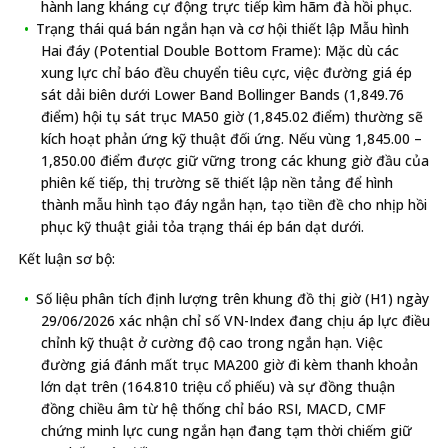
hành lang kháng cự động trực tiếp kìm hãm đà hồi phục.
Trạng thái quá bán ngắn hạn và cơ hội thiết lập Mẫu hình
Hai đáy (Potential Double Bottom Frame): Mặc dù các
xung lực chỉ báo đều chuyển tiêu cực, việc đường giá ép
sát dải biên dưới Lower Band Bollinger Bands (1,849.76
điểm) hội tụ sát trục MA50 giờ (1,845.02 điểm) thường sẽ
kích hoạt phản ứng kỹ thuật đối ứng. Nếu vùng 1,845.00 –
1,850.00 điểm được giữ vững trong các khung giờ đầu của
phiên kế tiếp, thị trường sẽ thiết lập nền tảng để hình
thành mẫu hình tạo đáy ngắn hạn, tạo tiền đề cho nhịp hồi
phục kỹ thuật giải tỏa trạng thái ép bán dạt dưới.
Kết luận sơ bộ:
Số liệu phân tích định lượng trên khung đồ thị giờ (H1) ngày
29/06/2026 xác nhận chỉ số VN-Index đang chịu áp lực điều
chỉnh kỹ thuật ở cường độ cao trong ngắn hạn. Việc
đường giá đánh mất trục MA200 giờ đi kèm thanh khoản
lớn dạt trên (164.810 triệu cổ phiếu) và sự đồng thuận
đồng chiều âm từ hệ thống chỉ báo RSI, MACD, CMF
chứng minh lực cung ngắn hạn đang tạm thời chiếm giữ