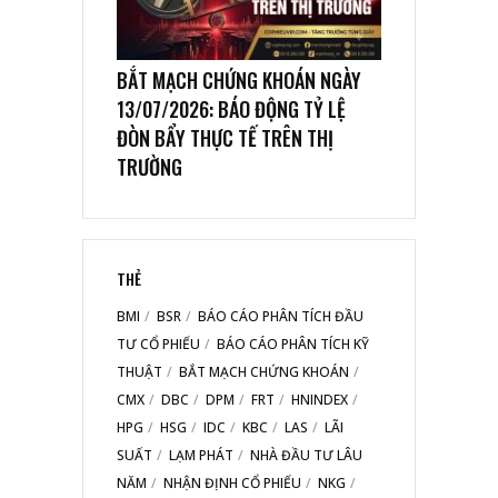
BẮT MẠCH CHỨNG KHOÁN NGÀY
13/07/2026: BÁO ĐỘNG TỶ LỆ
ĐÒN BẨY THỰC TẾ TRÊN THỊ
TRƯỜNG
THẺ
BMI
BSR
BÁO CÁO PHÂN TÍCH ĐẦU
TƯ CỔ PHIẾU
BÁO CÁO PHÂN TÍCH KỸ
THUẬT
BẮT MẠCH CHỨNG KHOÁN
CMX
DBC
DPM
FRT
HNINDEX
HPG
HSG
IDC
KBC
LAS
LÃI
SUẤT
LẠM PHÁT
NHÀ ĐẦU TƯ LÂU
NĂM
NHẬN ĐỊNH CỔ PHIẾU
NKG