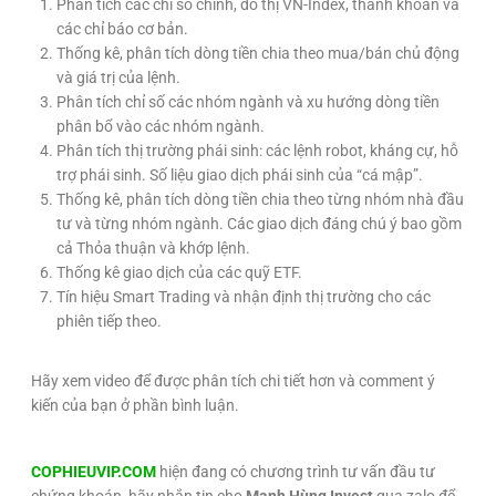
Phân tích các chỉ số chính, đồ thị VN-Index, thanh khoản và
các chỉ báo cơ bản.
Thống kê, phân tích dòng tiền chia theo mua/bán chủ động
và giá trị của lệnh.
Phân tích chỉ số các nhóm ngành và xu hướng dòng tiền
phân bổ vào các nhóm ngành.
Phân tích thị trường phái sinh: các lệnh robot, kháng cự, hỗ
trợ phái sinh. Số liệu giao dịch phái sinh của “cá mập”.
Thống kê, phân tích dòng tiền chia theo từng nhóm nhà đầu
tư và từng nhóm ngành. Các giao dịch đáng chú ý bao gồm
cả Thỏa thuận và khớp lệnh.
Thống kê giao dịch của các quỹ ETF.
Tín hiệu Smart Trading và nhận định thị trường cho các
phiên tiếp theo.
Hãy xem video để được phân tích chi tiết hơn và comment ý
kiến của bạn ở phần bình luận.
COPHIEUVIP.COM
hiện đang có chương trình tư vấn đầu tư