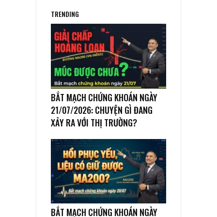
TRENDING
BẮT MẠCH CHỨNG KHOÁN NGÀY
21/07/2026: CHUYỆN GÌ ĐANG
XẢY RA VỚI THỊ TRƯỜNG?
BẮT MẠCH CHỨNG KHOÁN NGÀY