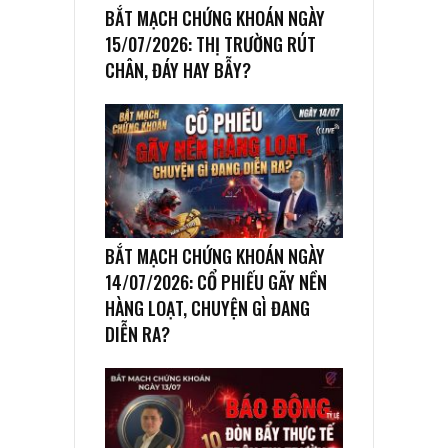
BẮT MẠCH CHỨNG KHOÁN NGÀY
15/07/2026: THỊ TRƯỜNG RÚT
CHÂN, ĐÁY HAY BẪY?
BẮT MẠCH CHỨNG KHOÁN NGÀY
14/07/2026: CỔ PHIẾU GÃY NỀN
HÀNG LOẠT, CHUYỆN GÌ ĐANG
DIỄN RA?