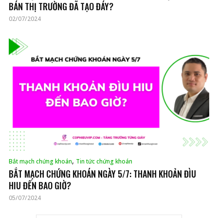
BÁN THỊ TRƯỜNG ĐÃ TẠO ĐÁY?
02/07/2024
,
Bắt mạch chứng khoán
Tin tức chứng khoán
BẮT MẠCH CHỨNG KHOÁN NGÀY 5/7: THANH KHOẢN ĐÌU
HIU ĐẾN BAO GIỜ?
05/07/2024