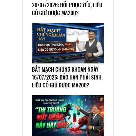
20/07/2026: HỒI PHỤC YẾU, LIỆU
CÓ GIỮ ĐƯỢC MA200?
BẮT MẠCH CHỨNG KHOÁN NGÀY
16/07/2026: ĐÁO HẠN PHÁI SINH,
LIỆU CÓ GIỮ ĐƯỢC MA200?