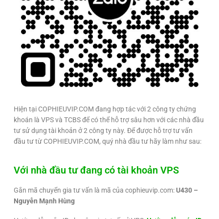
Hiện tại COPHIEUVIP.COM đang hợp tác với 2 công ty chứng
khoán là VPS và TCBS để có thể hỗ trợ sâu hơn với các nhà đầu
tư sử dụng tài khoản ở 2 công ty này. Để được hỗ trợ tư vấn
đầu tư từ COPHIEUVIP.COM, quý nhà đầu tư hãy làm như sau:
Với nhà đầu tư đang có tài khoản VPS
Gắn mã chuyển gia tư vấn là mã của cophieuvip.com:
U430 –
Nguyễn Mạnh Hùng