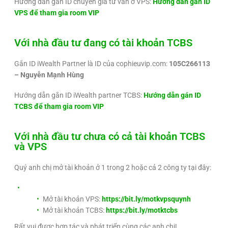
Hướng dẫn gắn ID chuyên gia tư vấn ở VPS:
Hướng dẫn gán ID
VPS để tham gia room VIP
Với nhà đầu tư đang có tài khoản TCBS
Gắn ID iWealth Partner là ID của cophieuvip.com:
105C266113
– Nguyễn Mạnh Hùng
Hướng dẫn gắn ID iWealth partner TCBS:
Hướng dẫn gán ID
TCBS để tham gia room VIP
Với nhà đầu tư chưa có cả tài khoản TCBS
và VPS
Quý anh chị mở tài khoản ở 1 trong 2 hoặc cả 2 công ty tại đây:
Mở tài khoản VPS:
https://bit.ly/motkvpsquynh
Mở tài khoản TCBS:
https://bit.ly/motktcbs
Rất vui được hợp tác và phát triển cùng các anh chị!