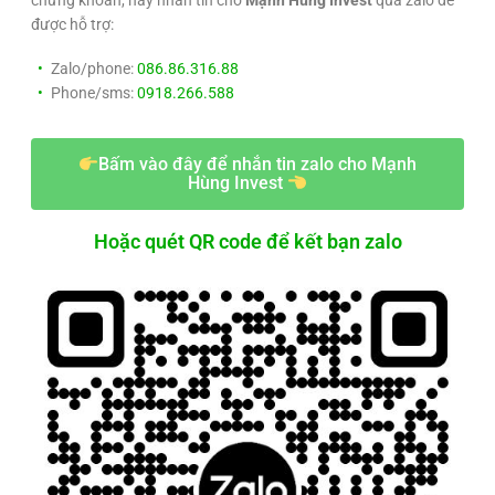
chứng khoán, hãy nhắn tin cho
Mạnh Hùng Invest
qua zalo để
được hỗ trợ:
Zalo/phone:
086.86.316.88
Phone/sms:
0918.266.588
Bấm vào đây để nhắn tin zalo cho Mạnh
Hùng Invest
Hoặc quét QR code để kết bạn zalo