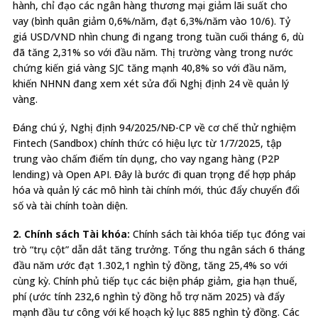
hành, chỉ đạo các ngân hàng thương mại giảm lãi suất cho
vay (bình quân giảm 0,6%/năm, đạt 6,3%/năm vào 10/6).
Tỷ
giá USD/VND nhìn chung đi ngang trong tuần cuối tháng 6, dù
đã tăng 2,31% so với đầu năm.
Thị trường vàng trong nước
chứng kiến giá vàng SJC tăng mạnh 40,8% so với đầu năm,
khiến NHNN đang xem xét sửa đổi Nghị định 24 về quản lý
vàng.
Đáng chú ý, Nghị định 94/2025/NĐ-CP về cơ chế thử nghiệm
Fintech (Sandbox) chính thức có hiệu lực từ 1/7/2025, tập
trung vào chấm điểm tín dụng, cho vay ngang hàng (P2P
lending) và Open API. Đây là bước đi quan trọng để hợp pháp
hóa và quản lý các mô hình tài chính mới, thúc đẩy chuyển đổi
số và tài chính toàn diện.
2. Chính sách Tài khóa:
Chính sách tài khóa tiếp tục đóng vai
trò “trụ cột” dẫn dắt tăng trưởng. Tổng thu ngân sách 6 tháng
đầu năm ước đạt 1.302,1 nghìn tỷ đồng, tăng 25,4% so với
cùng kỳ.
Chính phủ tiếp tục các biện pháp giảm, gia hạn thuế,
phí (ước tính 232,6 nghìn tỷ đồng hỗ trợ năm 2025) và đẩy
mạnh đầu tư công với kế hoạch kỷ lục 885 nghìn tỷ đồng.
Các