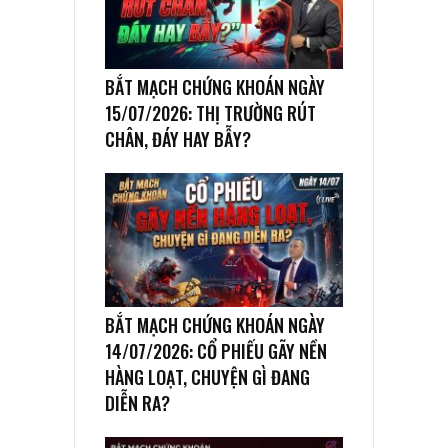
BẮT MẠCH CHỨNG KHOÁN NGÀY
15/07/2026: THỊ TRƯỜNG RÚT
CHÂN, ĐÁY HAY BẪY?
BẮT MẠCH CHỨNG KHOÁN NGÀY
14/07/2026: CỔ PHIẾU GÃY NỀN
HÀNG LOẠT, CHUYỆN GÌ ĐANG
DIỄN RA?