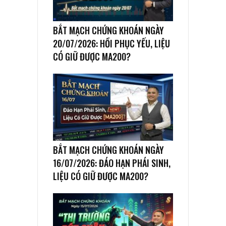
BẮT MẠCH CHỨNG KHOÁN NGÀY
20/07/2026: HỒI PHỤC YẾU, LIỆU
CÓ GIỮ ĐƯỢC MA200?
BẮT MẠCH CHỨNG KHOÁN NGÀY
16/07/2026: ĐÁO HẠN PHÁI SINH,
LIỆU CÓ GIỮ ĐƯỢC MA200?