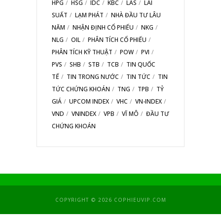
HPG
HSG
IDC
KBC
LAS
LÃI
SUẤT
LẠM PHÁT
NHÀ ĐẦU TƯ LÂU
NĂM
NHẬN ĐỊNH CỔ PHIẾU
NKG
NLG
OIL
PHÂN TÍCH CỔ PHIẾU
PHÂN TÍCH KỸ THUẬT
POW
PVI
PVS
SHB
STB
TCB
TIN QUỐC
TẾ
TIN TRONG NƯỚC
TIN TỨC
TIN
TỨC CHỨNG KHOÁN
TNG
TPB
TỶ
GIÁ
UPCOM INDEX
VHC
VN-INDEX
VND
VNINDEX
VPB
VĨ MÔ
ĐẦU TƯ
CHỨNG KHOÁN
COPYRIGHT © 2026 COPHIEUVIP.COM