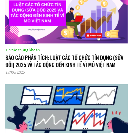
Tin tức chứng khoán
BÁO CÁO PHÂN TÍCH: LUẬT CÁC TỔ CHỨC TÍN DỤNG (SỬA
ĐỔI) 2025 VÀ TÁC ĐỘNG ĐẾN KINH TẾ VĨ MÔ VIỆT NAM
27/06/2025