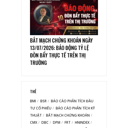
BẮT MẠCH CHỨNG KHOÁN NGÀY
13/07/2026: BÁO ĐỘNG TỶ LỆ
ĐÒN BẨY THỰC TẾ TRÊN THỊ
TRƯỜNG
THẺ
BMI
BSR
BÁO CÁO PHÂN TÍCH ĐẦU
TƯ CỔ PHIẾU
BÁO CÁO PHÂN TÍCH KỸ
THUẬT
BẮT MẠCH CHỨNG KHOÁN
CMX
DBC
DPM
FRT
HNINDEX