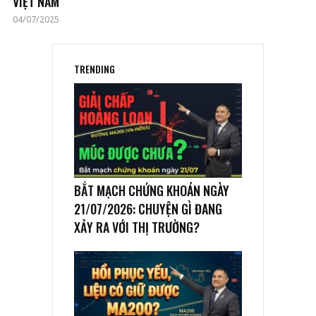
VIỆT NAM
04/07/2025
TRENDING
BẮT MẠCH CHỨNG KHOÁN NGÀY
21/07/2026: CHUYỆN GÌ ĐANG
XẢY RA VỚI THỊ TRƯỜNG?