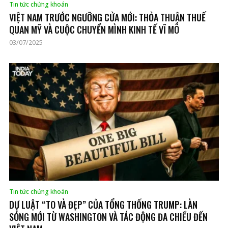
Tin tức chứng khoán
VIỆT NAM TRƯỚC NGƯỠNG CỬA MỚI: THỎA THUẬN THUẾ
QUAN MỸ VÀ CUỘC CHUYỂN MÌNH KINH TẾ VĨ MÔ
03/07/2025
Tin tức chứng khoán
DỰ LUẬT “TO VÀ ĐẸP” CỦA TỔNG THỐNG TRUMP: LÀN
SÓNG MỚI TỪ WASHINGTON VÀ TÁC ĐỘNG ĐA CHIỀU ĐẾN