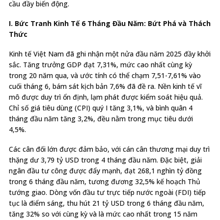
cầu đầy biến động.
I. Bức Tranh Kinh Tế 6 Tháng Đầu Năm: Bứt Phá và Thách
Thức
Kinh tế Việt Nam đã ghi nhận một nửa đầu năm 2025 đầy khởi
sắc. Tăng trưởng GDP đạt 7,31%, mức cao nhất cùng kỳ
trong 20 năm qua, và ước tính có thể chạm 7,51-7,61% vào
cuối tháng 6, bám sát kịch bản 7,6% đã đề ra.
Nền kinh tế vĩ
mô được duy trì ổn định, lạm phát được kiểm soát hiệu quả.
Chỉ số giá tiêu dùng (CPI) quý I tăng 3,1%, và bình quân 4
tháng đầu năm tăng 3,2%, đều nằm trong mục tiêu dưới
4,5%.
Các cân đối lớn được đảm bảo, với cán cân thương mại duy trì
thặng dư 3,79 tỷ USD trong 4 tháng đầu năm.
Đặc biệt, giải
ngân đầu tư công được đẩy mạnh, đạt 268,1 nghìn tỷ đồng
trong 6 tháng đầu năm, tương đương 32,5% kế hoạch Thủ
tướng giao.
Dòng vốn đầu tư trực tiếp nước ngoài (FDI) tiếp
tục là điểm sáng, thu hút 21 tỷ USD trong 6 tháng đầu năm,
tăng 32% so với cùng kỳ và là mức cao nhất trong 15 năm