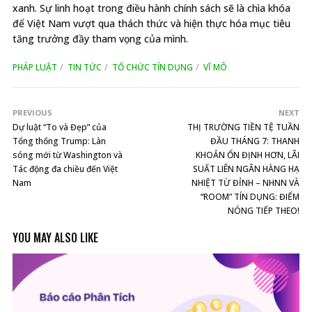
xanh. Sự linh hoạt trong điều hành chính sách sẽ là chìa khóa
để Việt Nam vượt qua thách thức và hiện thực hóa mục tiêu
tăng trưởng đầy tham vọng của mình.
PHÁP LUẬT
TIN TỨC
TỔ CHỨC TÍN DỤNG
VĨ MÔ
PREVIOUS
NEXT
Dự luật “To và Đẹp” của
THỊ TRƯỜNG TIỀN TỆ TUẦN
Tổng thống Trump: Làn
ĐẦU THÁNG 7: THANH
sóng mới từ Washington và
KHOẢN ỔN ĐỊNH HƠN, LÃI
Tác động đa chiều đến Việt
SUẤT LIÊN NGÂN HÀNG HẠ
Nam
NHIỆT TỪ ĐỈNH – NHNN VÀ
“ROOM” TÍN DỤNG: ĐIỂM
NÓNG TIẾP THEO!
YOU MAY ALSO LIKE