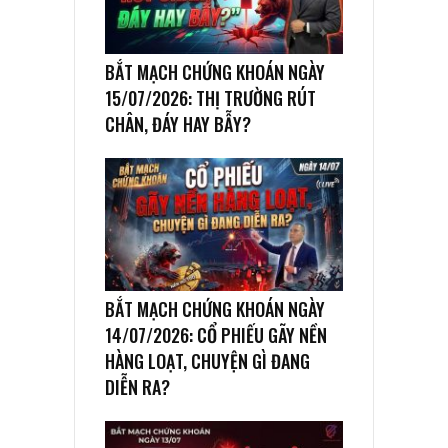
BẮT MẠCH CHỨNG KHOÁN NGÀY
15/07/2026: THỊ TRƯỜNG RÚT
CHÂN, ĐÁY HAY BẪY?
BẮT MẠCH CHỨNG KHOÁN NGÀY
14/07/2026: CỔ PHIẾU GÃY NỀN
HÀNG LOẠT, CHUYỆN GÌ ĐANG
DIỄN RA?