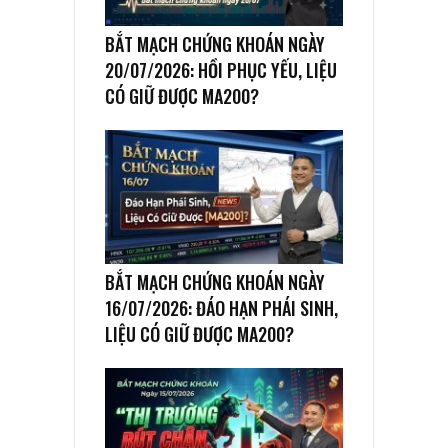
BẮT MẠCH CHỨNG KHOÁN NGÀY
20/07/2026: HỒI PHỤC YẾU, LIỆU
CÓ GIỮ ĐƯỢC MA200?
BẮT MẠCH CHỨNG KHOÁN NGÀY
16/07/2026: ĐÁO HẠN PHÁI SINH,
LIỆU CÓ GIỮ ĐƯỢC MA200?