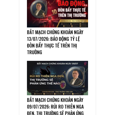
BẮT MẠCH CHỨNG KHOÁN NGÀY
13/07/2026: BÁO ĐỘNG TỶ LỆ
ĐÒN BẨY THỰC TẾ TRÊN THỊ
TRƯỜNG
BẮT MẠCH CHỨNG KHOÁN NGÀY
09/07/2026: RỦI RO THIÊN NGA
ĐEN, THỊ TRƯỜNG SẼ PHẢN ỨNG