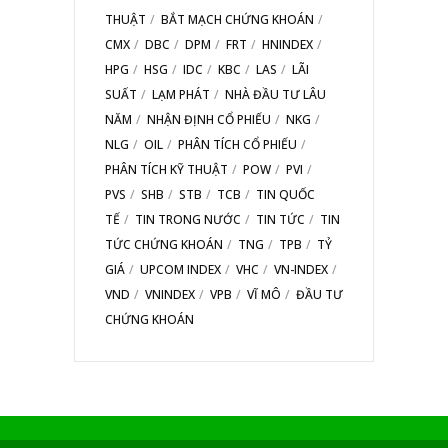
THUẬT
BẮT MẠCH CHỨNG KHOÁN
CMX
DBC
DPM
FRT
HNINDEX
HPG
HSG
IDC
KBC
LAS
LÃI
SUẤT
LẠM PHÁT
NHÀ ĐẦU TƯ LÂU
NĂM
NHẬN ĐỊNH CỔ PHIẾU
NKG
NLG
OIL
PHÂN TÍCH CỔ PHIẾU
PHÂN TÍCH KỸ THUẬT
POW
PVI
PVS
SHB
STB
TCB
TIN QUỐC
TẾ
TIN TRONG NƯỚC
TIN TỨC
TIN
TỨC CHỨNG KHOÁN
TNG
TPB
TỶ
GIÁ
UPCOM INDEX
VHC
VN-INDEX
VND
VNINDEX
VPB
VĨ MÔ
ĐẦU TƯ
CHỨNG KHOÁN