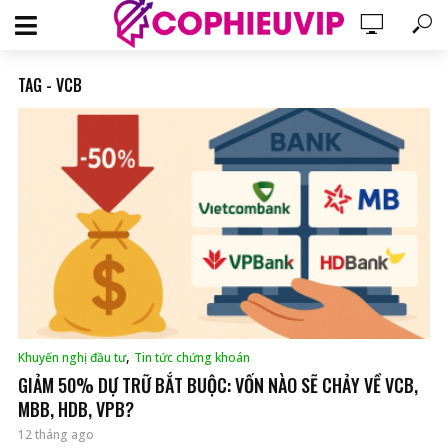
TAG - VCB
,
Khuyến nghị đầu tư
Tin tức chứng khoán
GIẢM 50% DỰ TRỮ BẮT BUỘC: VỐN NÀO SẼ CHẢY VỀ VCB,
MBB, HDB, VPB?
12 tháng ago