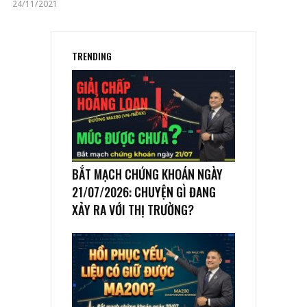
24/11/2021
TRENDING
BẮT MẠCH CHỨNG KHOÁN NGÀY
21/07/2026: CHUYỆN GÌ ĐANG
XẢY RA VỚI THỊ TRƯỜNG?