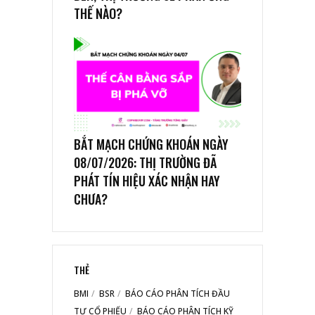
THẾ NÀO?
BẮT MẠCH CHỨNG KHOÁN NGÀY
08/07/2026: THỊ TRƯỜNG ĐÃ
PHÁT TÍN HIỆU XÁC NHẬN HAY
CHƯA?
THẺ
BMI
BSR
BÁO CÁO PHÂN TÍCH ĐẦU
TƯ CỔ PHIẾU
BÁO CÁO PHÂN TÍCH KỸ