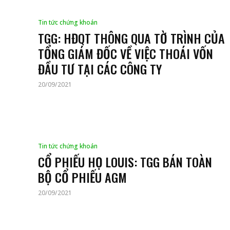
Tin tức chứng khoán
TGG: HĐQT THÔNG QUA TỜ TRÌNH CỦA
TỔNG GIÁM ĐỐC VỀ VIỆC THOÁI VỐN
ĐẦU TƯ TẠI CÁC CÔNG TY
20/09/2021
Tin tức chứng khoán
CỔ PHIẾU HỌ LOUIS: TGG BÁN TOÀN
BỘ CỔ PHIẾU AGM
20/09/2021