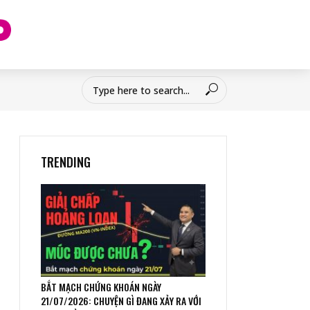
TRENDING
BẮT MẠCH CHỨNG KHOÁN NGÀY
21/07/2026: CHUYỆN GÌ ĐANG XẢY RA VỚI