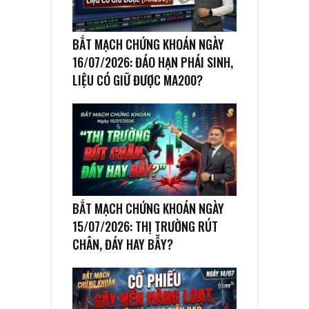
BẮT MẠCH CHỨNG KHOÁN NGÀY
16/07/2026: ĐÁO HẠN PHÁI SINH,
LIỆU CÓ GIỮ ĐƯỢC MA200?
BẮT MẠCH CHỨNG KHOÁN NGÀY
15/07/2026: THỊ TRƯỜNG RÚT
CHÂN, ĐÁY HAY BẪY?