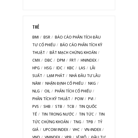
THẺ
BMI
BSR
BÁO CÁO PHÂN TÍCH ĐẦU
TƯ CỔ PHIẾU
BÁO CÁO PHÂN TÍCH KỸ
THUẬT
BẮT MẠCH CHỨNG KHOÁN
CMX
DBC
DPM
FRT
HNINDEX
HPG
HSG
IDC
KBC
LAS
LÃI
SUẤT
LẠM PHÁT
NHÀ ĐẦU TƯ LÂU
NĂM
NHẬN ĐỊNH CỔ PHIẾU
NKG
NLG
OIL
PHÂN TÍCH CỔ PHIẾU
PHÂN TÍCH KỸ THUẬT
POW
PVI
PVS
SHB
STB
TCB
TIN QUỐC
TẾ
TIN TRONG NƯỚC
TIN TỨC
TIN
TỨC CHỨNG KHOÁN
TNG
TPB
TỶ
GIÁ
UPCOM INDEX
VHC
VN-INDEX
VND
VNINDEX
VPB
VĨ MÔ
ĐẦU TƯ