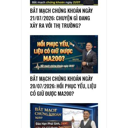
BẮT MẠCH CHỨNG KHOÁN NGÀY
21/07/2026: CHUYỆN GÌ ĐANG
XẢY RA VỚI THỊ TRƯỜNG?
BẮT MẠCH CHỨNG KHOÁN NGÀY
20/07/2026: HỒI PHỤC YẾU, LIỆU
CÓ GIỮ ĐƯỢC MA200?