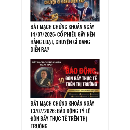
BẮT MẠCH CHỨNG KHOÁN NGÀY
14/07/2026: CỔ PHIẾU GÃY NỀN
HÀNG LOẠT, CHUYỆN GÌ ĐANG
DIỄN RA?
BẮT MẠCH CHỨNG KHOÁN NGÀY
13/07/2026: BÁO ĐỘNG TỶ LỆ
ĐÒN BẨY THỰC TẾ TRÊN THỊ
TRƯỜNG