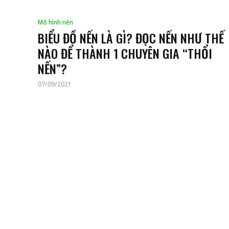
Mô hình nến
BIỂU ĐỒ NẾN LÀ GÌ? ĐỌC NẾN NHƯ THẾ
NÀO ĐỂ THÀNH 1 CHUYÊN GIA “THỔI
NẾN”?
07/09/2021