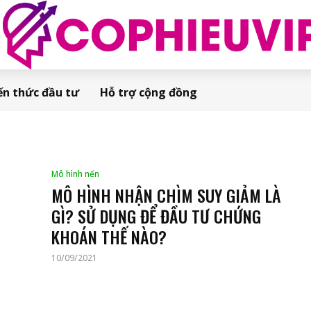
ến thức đầu tư
Hỗ trợ cộng đồng
Mô hình nến
MÔ HÌNH NHẬN CHÌM SUY GIẢM LÀ
GÌ? SỬ DỤNG ĐỂ ĐẦU TƯ CHỨNG
KHOÁN THẾ NÀO?
10/09/2021