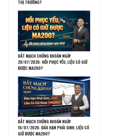
THỊ TRƯỜNG?
BẮT MẠCH CHỨNG KHOÁN NGÀY
20/07/2026: HỒI PHỤC YẾU, LIỆU CÓ GIỮ
ĐƯỢC MA200?
BẮT MẠCH CHỨNG KHOÁN NGÀY
16/07/2026: ĐÁO HẠN PHÁI SINH, LIỆU CÓ
GIỮ ĐƯỢC MA200?