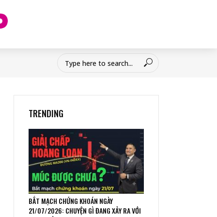
TRENDING
BẮT MẠCH CHỨNG KHOÁN NGÀY
21/07/2026: CHUYỆN GÌ ĐANG XẢY RA VỚI