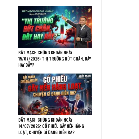
BẮT MẠCH CHỨNG KHOÁN NGÀY
15/07/2026: THỊ TRƯỜNG RÚT CHÂN, ĐÁY
HAY BẪY?
BẮT MẠCH CHỨNG KHOÁN NGÀY
14/07/2026: CỔ PHIẾU GÃY NỀN HÀNG
LOẠT, CHUYỆN GÌ ĐANG DIỄN RA?