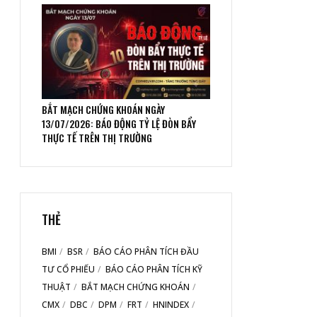
BẮT MẠCH CHỨNG KHOÁN NGÀY
13/07/2026: BÁO ĐỘNG TỶ LỆ ĐÒN BẨY
THỰC TẾ TRÊN THỊ TRƯỜNG
THẺ
BMI
BSR
BÁO CÁO PHÂN TÍCH ĐẦU
TƯ CỔ PHIẾU
BÁO CÁO PHÂN TÍCH KỸ
THUẬT
BẮT MẠCH CHỨNG KHOÁN
CMX
DBC
DPM
FRT
HNINDEX