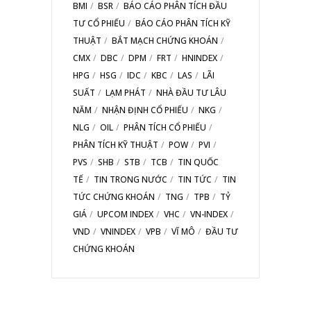
BMI
BSR
BÁO CÁO PHÂN TÍCH ĐẦU
TƯ CỔ PHIẾU
BÁO CÁO PHÂN TÍCH KỸ
THUẬT
BẮT MẠCH CHỨNG KHOÁN
CMX
DBC
DPM
FRT
HNINDEX
HPG
HSG
IDC
KBC
LAS
LÃI
SUẤT
LẠM PHÁT
NHÀ ĐẦU TƯ LÂU
NĂM
NHẬN ĐỊNH CỔ PHIẾU
NKG
NLG
OIL
PHÂN TÍCH CỔ PHIẾU
PHÂN TÍCH KỸ THUẬT
POW
PVI
PVS
SHB
STB
TCB
TIN QUỐC
TẾ
TIN TRONG NƯỚC
TIN TỨC
TIN
TỨC CHỨNG KHOÁN
TNG
TPB
TỶ
GIÁ
UPCOM INDEX
VHC
VN-INDEX
VND
VNINDEX
VPB
VĨ MÔ
ĐẦU TƯ
CHỨNG KHOÁN