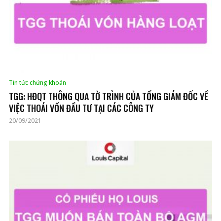
Tin tức chứng khoán
TGG: HĐQT THÔNG QUA TỜ TRÌNH CỦA TỔNG GIÁM ĐỐC VỀ
VIỆC THOÁI VỐN ĐẦU TƯ TẠI CÁC CÔNG TY
20/09/2021