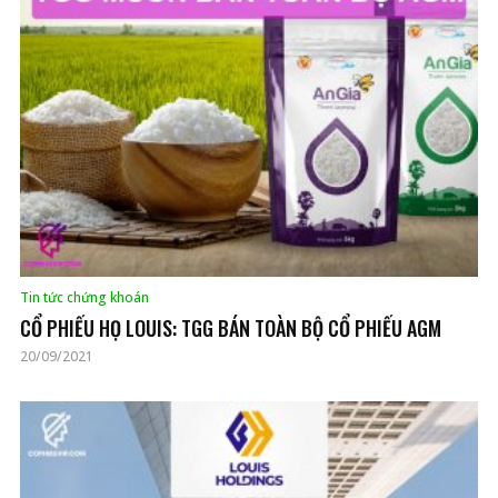
Tin tức chứng khoán
CỔ PHIẾU HỌ LOUIS: TGG BÁN TOÀN BỘ CỔ PHIẾU AGM
20/09/2021