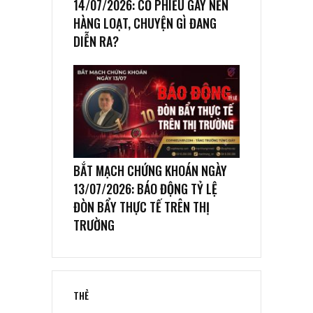
14/07/2026: CỔ PHIẾU GÃY NỀN
HÀNG LOẠT, CHUYỆN GÌ ĐANG
DIỄN RA?
BẮT MẠCH CHỨNG KHOÁN NGÀY
13/07/2026: BÁO ĐỘNG TỶ LỆ
ĐÒN BẨY THỰC TẾ TRÊN THỊ
TRƯỜNG
THẺ