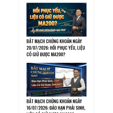
BẮT MẠCH CHỨNG KHOÁN NGÀY
20/07/2026: HỒI PHỤC YẾU, LIỆU
CÓ GIỮ ĐƯỢC MA200?
BẮT MẠCH CHỨNG KHOÁN NGÀY
16/07/2026: ĐÁO HẠN PHÁI SINH,