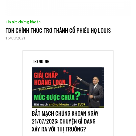
Tin tức chứng khoán
TDH CHÍNH THỨC TRỞ THÀNH CỔ PHIẾU HỌ LOUIS
16/09/2021
TRENDING
BẮT MẠCH CHỨNG KHOÁN NGÀY
21/07/2026: CHUYỆN GÌ ĐANG
XẢY RA VỚI THỊ TRƯỜNG?