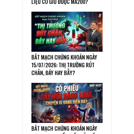
LIỆU CÓ GIỮ ĐƯỢC MA200?
BẮT MẠCH CHỨNG KHOÁN NGÀY
15/07/2026: THỊ TRƯỜNG RÚT
CHÂN, ĐÁY HAY BẪY?
BẮT MẠCH CHỨNG KHOÁN NGÀY