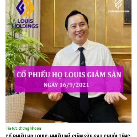
Tin tức chứng khoán
CỔ PHIẾU HỌ LOUIS: NHIỀU MÃ GIẢM SÀN SAU CHUỖI TĂNG