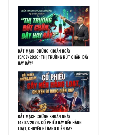
BẮT MẠCH CHỨNG KHOÁN NGÀY
15/07/2026: THỊ TRƯỜNG RÚT CHÂN, ĐÁY
HAY BẪY?
BẮT MẠCH CHỨNG KHOÁN NGÀY
14/07/2026: CỔ PHIẾU GÃY NỀN HÀNG
LOẠT, CHUYỆN GÌ ĐANG DIỄN RA?