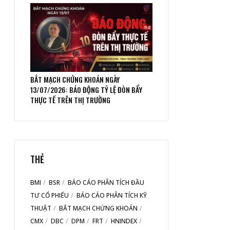
BẮT MẠCH CHỨNG KHOÁN NGÀY
13/07/2026: BÁO ĐỘNG TỶ LỆ ĐÒN BẨY
THỰC TẾ TRÊN THỊ TRƯỜNG
THẺ
BMI
BSR
BÁO CÁO PHÂN TÍCH ĐẦU
TƯ CỔ PHIẾU
BÁO CÁO PHÂN TÍCH KỸ
THUẬT
BẮT MẠCH CHỨNG KHOÁN
CMX
DBC
DPM
FRT
HNINDEX