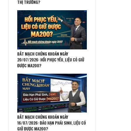
THỊ TRƯỜNG?
BẮT MẠCH CHỨNG KHOÁN NGÀY
20/07/2026: HỒI PHỤC YẾU, LIỆU CÓ GIỮ
ĐƯỢC MA200?
BẮT MẠCH CHỨNG KHOÁN NGÀY
16/07/2026: ĐÁO HẠN PHÁI SINH, LIỆU CÓ
GIỮ ĐƯỢC MA200?