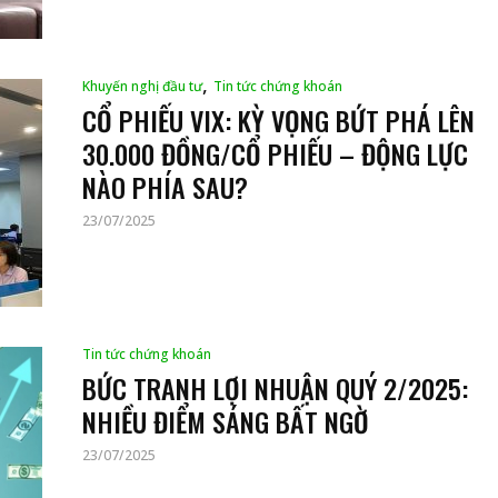
,
Khuyến nghị đầu tư
Tin tức chứng khoán
CỔ PHIẾU VIX: KỲ VỌNG BỨT PHÁ LÊN
30.000 ĐỒNG/CỔ PHIẾU – ĐỘNG LỰC
NÀO PHÍA SAU?
23/07/2025
Tin tức chứng khoán
BỨC TRANH LỢI NHUẬN QUÝ 2/2025:
NHIỀU ĐIỂM SÁNG BẤT NGỜ
23/07/2025