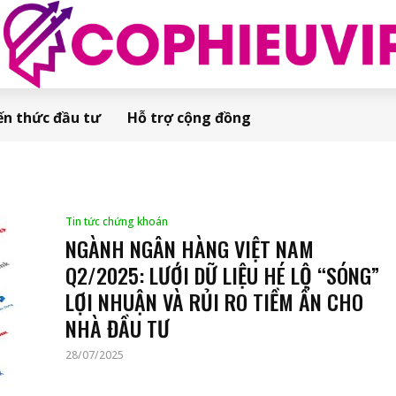
ến thức đầu tư
Hỗ trợ cộng đồng
Tin tức chứng khoán
NGÀNH NGÂN HÀNG VIỆT NAM
Q2/2025: LƯỚI DỮ LIỆU HÉ LỘ “SÓNG”
LỢI NHUẬN VÀ RỦI RO TIỀM ẨN CHO
NHÀ ĐẦU TƯ
28/07/2025