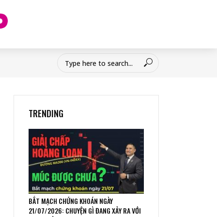
TRENDING
BẮT MẠCH CHỨNG KHOÁN NGÀY
21/07/2026: CHUYỆN GÌ ĐANG XẢY RA VỚI