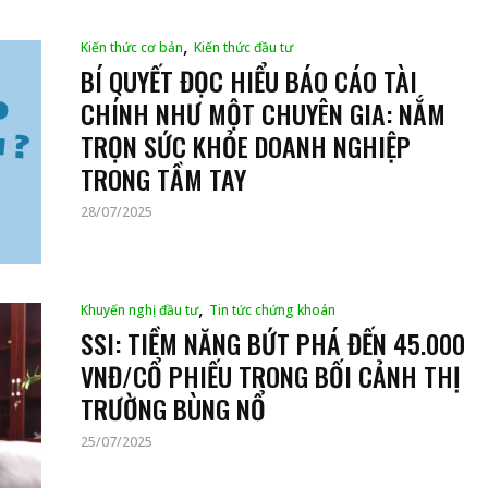
,
Kiến thức cơ bản
Kiến thức đầu tư
BÍ QUYẾT ĐỌC HIỂU BÁO CÁO TÀI
CHÍNH NHƯ MỘT CHUYÊN GIA: NẮM
TRỌN SỨC KHỎE DOANH NGHIỆP
TRONG TẦM TAY
28/07/2025
,
Khuyến nghị đầu tư
Tin tức chứng khoán
SSI: TIỀM NĂNG BỨT PHÁ ĐẾN 45.000
VNĐ/CỔ PHIẾU TRONG BỐI CẢNH THỊ
TRƯỜNG BÙNG NỔ
25/07/2025