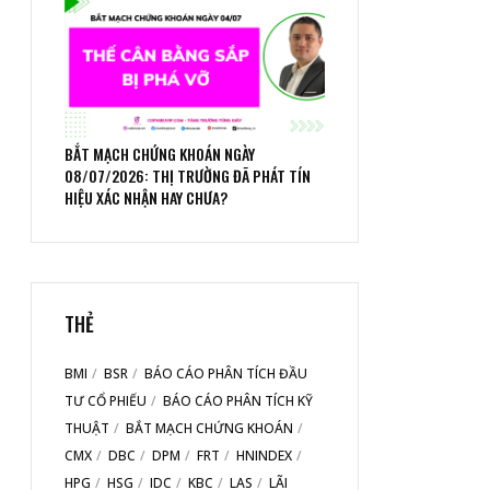
BẮT MẠCH CHỨNG KHOÁN NGÀY
08/07/2026: THỊ TRƯỜNG ĐÃ PHÁT TÍN
HIỆU XÁC NHẬN HAY CHƯA?
THẺ
BMI
BSR
BÁO CÁO PHÂN TÍCH ĐẦU
TƯ CỔ PHIẾU
BÁO CÁO PHÂN TÍCH KỸ
THUẬT
BẮT MẠCH CHỨNG KHOÁN
CMX
DBC
DPM
FRT
HNINDEX
HPG
HSG
IDC
KBC
LAS
LÃI