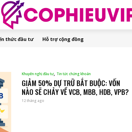
ến thức đầu tư
Hỗ trợ cộng đồng
,
Khuyến nghị đầu tư
Tin tức chứng khoán
GIẢM 50% DỰ TRỮ BẮT BUỘC: VỐN
NÀO SẼ CHẢY VỀ VCB, MBB, HDB, VPB?
12 tháng ago