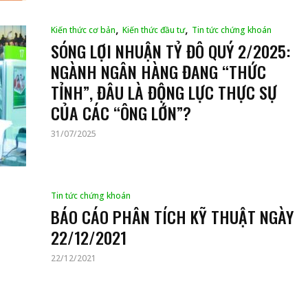
,
,
Kiến thức cơ bản
Kiến thức đầu tư
Tin tức chứng khoán
SÓNG LỢI NHUẬN TỶ ĐÔ QUÝ 2/2025:
NGÀNH NGÂN HÀNG ĐANG “THỨC
TỈNH”, ĐÂU LÀ ĐỘNG LỰC THỰC SỰ
CỦA CÁC “ÔNG LỚN”?
31/07/2025
Tin tức chứng khoán
BÁO CÁO PHÂN TÍCH KỸ THUẬT NGÀY
22/12/2021
22/12/2021