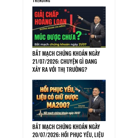
TRENDING
BẮT MẠCH CHỨNG KHOÁN NGÀY
21/07/2026: CHUYỆN GÌ ĐANG
XẢY RA VỚI THỊ TRƯỜNG?
BẮT MẠCH CHỨNG KHOÁN NGÀY
20/07/2026: HỒI PHỤC YẾU, LIỆU