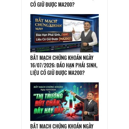
CÓ GIỮ ĐƯỢC MA200?
BẮT MẠCH CHỨNG KHOÁN NGÀY
16/07/2026: ĐÁO HẠN PHÁI SINH,
LIỆU CÓ GIỮ ĐƯỢC MA200?
BẮT MẠCH CHỨNG KHOÁN NGÀY