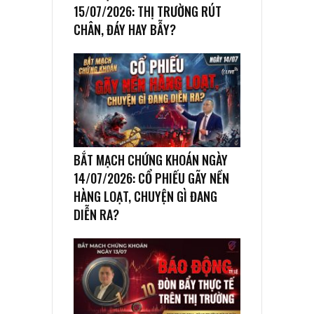
15/07/2026: THỊ TRƯỜNG RÚT
CHÂN, ĐÁY HAY BẪY?
BẮT MẠCH CHỨNG KHOÁN NGÀY
14/07/2026: CỔ PHIẾU GÃY NỀN
HÀNG LOẠT, CHUYỆN GÌ ĐANG
DIỄN RA?