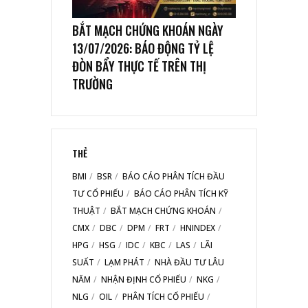
BẮT MẠCH CHỨNG KHOÁN NGÀY
13/07/2026: BÁO ĐỘNG TỶ LỆ
ĐÒN BẨY THỰC TẾ TRÊN THỊ
TRƯỜNG
THẺ
BMI
BSR
BÁO CÁO PHÂN TÍCH ĐẦU
TƯ CỔ PHIẾU
BÁO CÁO PHÂN TÍCH KỸ
THUẬT
BẮT MẠCH CHỨNG KHOÁN
CMX
DBC
DPM
FRT
HNINDEX
HPG
HSG
IDC
KBC
LAS
LÃI
SUẤT
LẠM PHÁT
NHÀ ĐẦU TƯ LÂU
NĂM
NHẬN ĐỊNH CỔ PHIẾU
NKG
NLG
OIL
PHÂN TÍCH CỔ PHIẾU