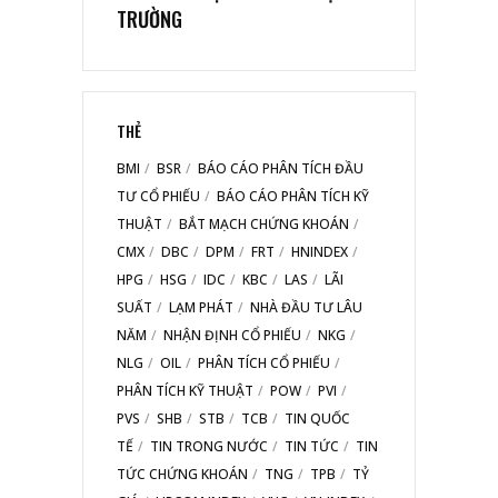
TRƯỜNG
THẺ
BMI
BSR
BÁO CÁO PHÂN TÍCH ĐẦU
TƯ CỔ PHIẾU
BÁO CÁO PHÂN TÍCH KỸ
THUẬT
BẮT MẠCH CHỨNG KHOÁN
CMX
DBC
DPM
FRT
HNINDEX
HPG
HSG
IDC
KBC
LAS
LÃI
SUẤT
LẠM PHÁT
NHÀ ĐẦU TƯ LÂU
NĂM
NHẬN ĐỊNH CỔ PHIẾU
NKG
NLG
OIL
PHÂN TÍCH CỔ PHIẾU
PHÂN TÍCH KỸ THUẬT
POW
PVI
PVS
SHB
STB
TCB
TIN QUỐC
TẾ
TIN TRONG NƯỚC
TIN TỨC
TIN
TỨC CHỨNG KHOÁN
TNG
TPB
TỶ