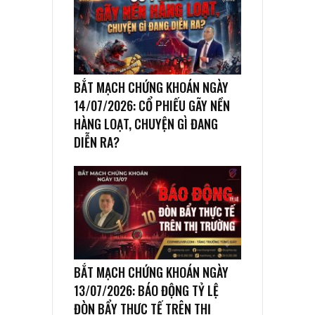
BẮT MẠCH CHỨNG KHOÁN NGÀY
14/07/2026: CỔ PHIẾU GÃY NỀN
HÀNG LOẠT, CHUYỆN GÌ ĐANG
DIỄN RA?
BẮT MẠCH CHỨNG KHOÁN NGÀY
13/07/2026: BÁO ĐỘNG TỶ LỆ
ĐÒN BẨY THỰC TẾ TRÊN THỊ