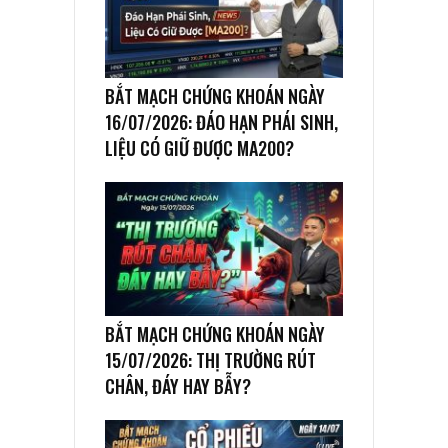
BẮT MẠCH CHỨNG KHOÁN NGÀY
16/07/2026: ĐÁO HẠN PHÁI SINH,
LIỆU CÓ GIỮ ĐƯỢC MA200?
BẮT MẠCH CHỨNG KHOÁN NGÀY
15/07/2026: THỊ TRƯỜNG RÚT
CHÂN, ĐÁY HAY BẪY?