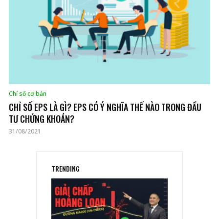
Chỉ số cơ bản
CHỈ SỐ EPS LÀ GÌ? EPS CÓ Ý NGHĨA THẾ NÀO TRONG ĐẦU
TƯ CHỨNG KHOÁN?
31/08/2021
TRENDING