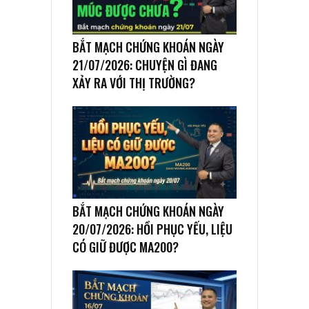
BẮT MẠCH CHỨNG KHOÁN NGÀY
21/07/2026: CHUYỆN GÌ ĐANG
XẢY RA VỚI THỊ TRƯỜNG?
BẮT MẠCH CHỨNG KHOÁN NGÀY
20/07/2026: HỒI PHỤC YẾU, LIỆU
CÓ GIỮ ĐƯỢC MA200?