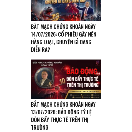
BẮT MẠCH CHỨNG KHOÁN NGÀY
14/07/2026: CỔ PHIẾU GÃY NỀN
HÀNG LOẠT, CHUYỆN GÌ ĐANG
DIỄN RA?
BẮT MẠCH CHỨNG KHOÁN NGÀY
13/07/2026: BÁO ĐỘNG TỶ LỆ
ĐÒN BẨY THỰC TẾ TRÊN THỊ
TRƯỜNG