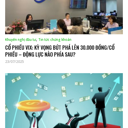
,
Khuyến nghị đầu tư
Tin tức chứng khoán
CỔ PHIẾU VIX: KỲ VỌNG BỨT PHÁ LÊN 30.000 ĐỒNG/CỔ
PHIẾU – ĐỘNG LỰC NÀO PHÍA SAU?
23/07/2025