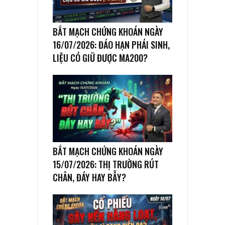
BẮT MẠCH CHỨNG KHOÁN NGÀY
16/07/2026: ĐÁO HẠN PHÁI SINH,
LIỆU CÓ GIỮ ĐƯỢC MA200?
BẮT MẠCH CHỨNG KHOÁN NGÀY
15/07/2026: THỊ TRƯỜNG RÚT
CHÂN, ĐÁY HAY BẪY?