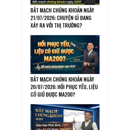
BẮT MẠCH CHỨNG KHOÁN NGÀY
21/07/2026: CHUYỆN GÌ ĐANG
XẢY RA VỚI THỊ TRƯỜNG?
BẮT MẠCH CHỨNG KHOÁN NGÀY
20/07/2026: HỒI PHỤC YẾU, LIỆU
CÓ GIỮ ĐƯỢC MA200?