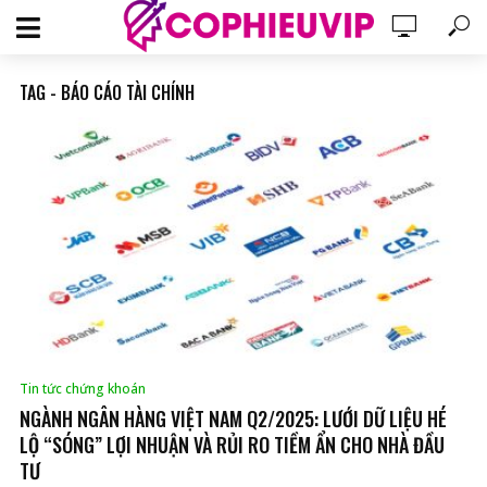
TAG - BÁO CÁO TÀI CHÍNH
Tin tức chứng khoán
NGÀNH NGÂN HÀNG VIỆT NAM Q2/2025: LƯỚI DỮ LIỆU HÉ
LỘ “SÓNG” LỢI NHUẬN VÀ RỦI RO TIỀM ẨN CHO NHÀ ĐẦU
TƯ