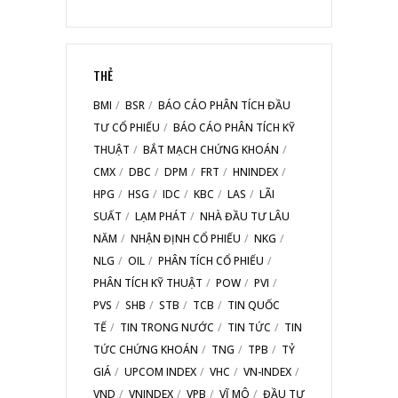
THẺ
BMI
BSR
BÁO CÁO PHÂN TÍCH ĐẦU
TƯ CỔ PHIẾU
BÁO CÁO PHÂN TÍCH KỸ
THUẬT
BẮT MẠCH CHỨNG KHOÁN
CMX
DBC
DPM
FRT
HNINDEX
HPG
HSG
IDC
KBC
LAS
LÃI
SUẤT
LẠM PHÁT
NHÀ ĐẦU TƯ LÂU
NĂM
NHẬN ĐỊNH CỔ PHIẾU
NKG
NLG
OIL
PHÂN TÍCH CỔ PHIẾU
PHÂN TÍCH KỸ THUẬT
POW
PVI
PVS
SHB
STB
TCB
TIN QUỐC
TẾ
TIN TRONG NƯỚC
TIN TỨC
TIN
TỨC CHỨNG KHOÁN
TNG
TPB
TỶ
GIÁ
UPCOM INDEX
VHC
VN-INDEX
VND
VNINDEX
VPB
VĨ MÔ
ĐẦU TƯ