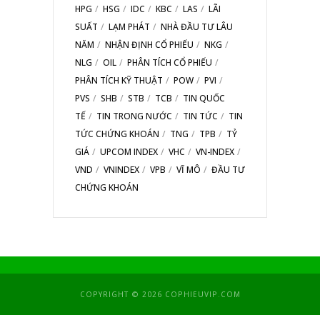
HPG
HSG
IDC
KBC
LAS
LÃI
SUẤT
LẠM PHÁT
NHÀ ĐẦU TƯ LÂU
NĂM
NHẬN ĐỊNH CỔ PHIẾU
NKG
NLG
OIL
PHÂN TÍCH CỔ PHIẾU
PHÂN TÍCH KỸ THUẬT
POW
PVI
PVS
SHB
STB
TCB
TIN QUỐC
TẾ
TIN TRONG NƯỚC
TIN TỨC
TIN
TỨC CHỨNG KHOÁN
TNG
TPB
TỶ
GIÁ
UPCOM INDEX
VHC
VN-INDEX
VND
VNINDEX
VPB
VĨ MÔ
ĐẦU TƯ
CHỨNG KHOÁN
COPYRIGHT © 2026 COPHIEUVIP.COM