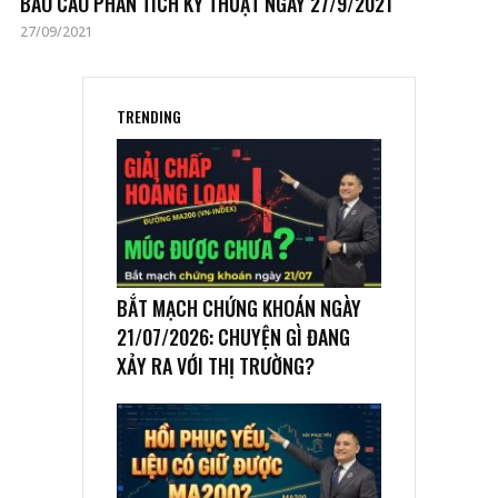
BÁO CÁO PHÂN TÍCH KỸ THUẬT NGÀY 27/9/2021
27/09/2021
TRENDING
BẮT MẠCH CHỨNG KHOÁN NGÀY
21/07/2026: CHUYỆN GÌ ĐANG
XẢY RA VỚI THỊ TRƯỜNG?