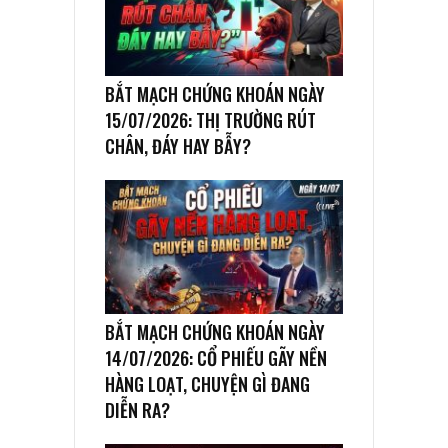
BẮT MẠCH CHỨNG KHOÁN NGÀY
15/07/2026: THỊ TRƯỜNG RÚT
CHÂN, ĐÁY HAY BẪY?
BẮT MẠCH CHỨNG KHOÁN NGÀY
14/07/2026: CỔ PHIẾU GÃY NỀN
HÀNG LOẠT, CHUYỆN GÌ ĐANG
DIỄN RA?