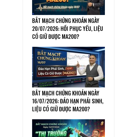
BẮT MẠCH CHỨNG KHOÁN NGÀY
20/07/2026: HỒI PHỤC YẾU, LIỆU
CÓ GIỮ ĐƯỢC MA200?
BẮT MẠCH CHỨNG KHOÁN NGÀY
16/07/2026: ĐÁO HẠN PHÁI SINH,
LIỆU CÓ GIỮ ĐƯỢC MA200?