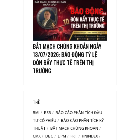
BẮT MẠCH CHỨNG KHOÁN NGÀY
13/07/2026: BÁO ĐỘNG TỶ LỆ
ĐÒN BẨY THỰC TẾ TRÊN THỊ
TRƯỜNG
THẺ
BMI
BSR
BÁO CÁO PHÂN TÍCH ĐẦU
TƯ CỔ PHIẾU
BÁO CÁO PHÂN TÍCH KỸ
THUẬT
BẮT MẠCH CHỨNG KHOÁN
CMX
DBC
DPM
FRT
HNINDEX