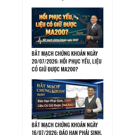
BẮT MẠCH CHỨNG KHOÁN NGÀY
20/07/2026: HỒI PHỤC YẾU, LIỆU
CÓ GIỮ ĐƯỢC MA200?
BẮT MẠCH CHỨNG KHOÁN NGÀY
16/07/2026: ĐÁO HẠN PHÁI SINH,