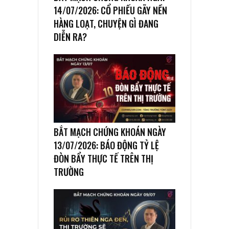
14/07/2026: CỔ PHIẾU GÃY NỀN
HÀNG LOẠT, CHUYỆN GÌ ĐANG
DIỄN RA?
BẮT MẠCH CHỨNG KHOÁN NGÀY
13/07/2026: BÁO ĐỘNG TỶ LỆ
ĐÒN BẨY THỰC TẾ TRÊN THỊ
TRƯỜNG