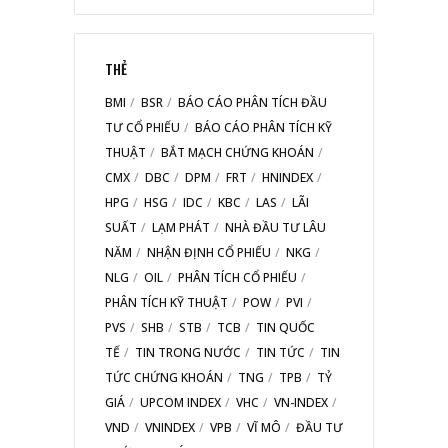
THẺ
BMI
BSR
BÁO CÁO PHÂN TÍCH ĐẦU
TƯ CỔ PHIẾU
BÁO CÁO PHÂN TÍCH KỸ
THUẬT
BẮT MẠCH CHỨNG KHOÁN
CMX
DBC
DPM
FRT
HNINDEX
HPG
HSG
IDC
KBC
LAS
LÃI
SUẤT
LẠM PHÁT
NHÀ ĐẦU TƯ LÂU
NĂM
NHẬN ĐỊNH CỔ PHIẾU
NKG
NLG
OIL
PHÂN TÍCH CỔ PHIẾU
PHÂN TÍCH KỸ THUẬT
POW
PVI
PVS
SHB
STB
TCB
TIN QUỐC
TẾ
TIN TRONG NƯỚC
TIN TỨC
TIN
TỨC CHỨNG KHOÁN
TNG
TPB
TỶ
GIÁ
UPCOM INDEX
VHC
VN-INDEX
VND
VNINDEX
VPB
VĨ MÔ
ĐẦU TƯ