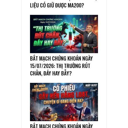
LIỆU CÓ GIỮ ĐƯỢC MA200?
BẮT MẠCH CHỨNG KHOÁN NGÀY
15/07/2026: THỊ TRƯỜNG RÚT
CHÂN, ĐÁY HAY BẪY?
BẮT MẠCH CHỨNG KHOÁN NGÀY