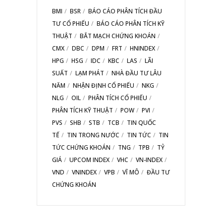
BMI
BSR
BÁO CÁO PHÂN TÍCH ĐẦU
TƯ CỔ PHIẾU
BÁO CÁO PHÂN TÍCH KỸ
THUẬT
BẮT MẠCH CHỨNG KHOÁN
CMX
DBC
DPM
FRT
HNINDEX
HPG
HSG
IDC
KBC
LAS
LÃI
SUẤT
LẠM PHÁT
NHÀ ĐẦU TƯ LÂU
NĂM
NHẬN ĐỊNH CỔ PHIẾU
NKG
NLG
OIL
PHÂN TÍCH CỔ PHIẾU
PHÂN TÍCH KỸ THUẬT
POW
PVI
PVS
SHB
STB
TCB
TIN QUỐC
TẾ
TIN TRONG NƯỚC
TIN TỨC
TIN
TỨC CHỨNG KHOÁN
TNG
TPB
TỶ
GIÁ
UPCOM INDEX
VHC
VN-INDEX
VND
VNINDEX
VPB
VĨ MÔ
ĐẦU TƯ
CHỨNG KHOÁN