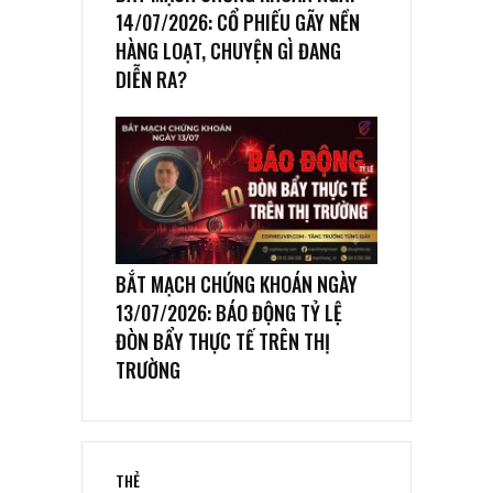
14/07/2026: CỔ PHIẾU GÃY NỀN
HÀNG LOẠT, CHUYỆN GÌ ĐANG
DIỄN RA?
BẮT MẠCH CHỨNG KHOÁN NGÀY
13/07/2026: BÁO ĐỘNG TỶ LỆ
ĐÒN BẨY THỰC TẾ TRÊN THỊ
TRƯỜNG
THẺ