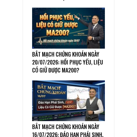
BẮT MẠCH CHỨNG KHOÁN NGÀY
20/07/2026: HỒI PHỤC YẾU, LIỆU
CÓ GIỮ ĐƯỢC MA200?
BẮT MẠCH CHỨNG KHOÁN NGÀY
16/07/2026: ĐÁO HẠN PHÁI SINH,