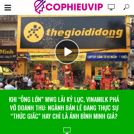
KHI “ÔNG LỚN” MWG LÃI KỶ LỤC, VINAMILK PHÁ
VỠ DOANH THU: NGÀNH BÁN LẺ ĐANG THỰC SỰ
“THỨC GIẤC” HAY CHỈ LÀ ÁNH BÌNH MINH GIẢ?